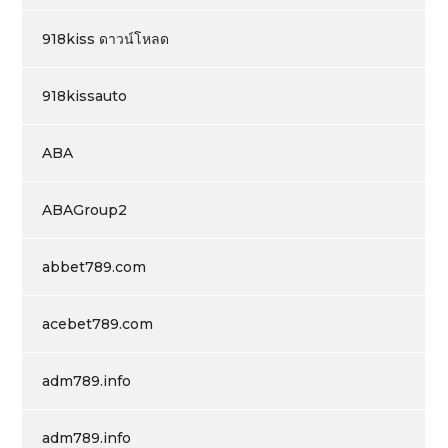
918kiss ดาวน์โหลด
918kissauto
ABA
ABAGroup2
abbet789.com
acebet789.com
adm789.info
adm789.info