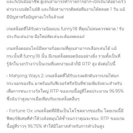
และก็เป็นมืออาชีพ ผู้เล่นสามารถทำรายการฝาก-เบิกเงินได้อย่างเร็ว
ผ่านระบบอัตโนมัติ และก็ยังสามารถติดต่อทีมงานได้ตลอด 1 วัน แม้
มีปัญหาหรือปัญหาอะไรก็แล้วแต่
เกมสล็อตที่ได้รับความนิยมบน funny18 ที่คุณไม่สมควรพลาด ! รับ
ประกันเล่นง่าย มือใหม่หัดเล่นจะต้องทดลอง!
เกมสล็อตออนไลน์มีหลายร้อยเกมที่คุณสามารถเลือกเล่นได้ แม้
กระนั้นที่ funny18 นั้น มีเกมสล็อตยอดนิยมอย่างยิ่ง รวมทั้งเป็นที่
รู้จักในวงกว้างว่าเป็นเกมที่แตกง่ายแล้วก็มี RTP สูง ดังต่อไปนี้
• Mahjong Ways 2: เกมสล็อตที่ได้รับแรงผลักดันจากเกมไพ่นก
กระจอกของจีน มาพร้อมกับฟีเจอร์ฟรีสปินที่ช่วยเพิ่มจังหวะสำหรับ
เพื่อการชนะรางวัลใหญ่ RTP ของเกมนี้อยู่ที่โดยประมาณ 96.95%
ซึ่งนับว่าสูงมากเมื่อเทียบกับเกมสล็อตอื่นๆ
• Fortune Ox: เกมสล็อตที่มีธีมเป็นโคโชคลาภของจีน โดยเกมนี้มี
ฟีพบร์พิเศษที่ทำให้วงล้อหมุนได้ซ้ำจนกว่าคุณจะชนะ RTP ของเกม
นี้อยู่ที่ราวๆ 96.75% ทำให้มีโอกาสสำหรับการทำเงินสูง