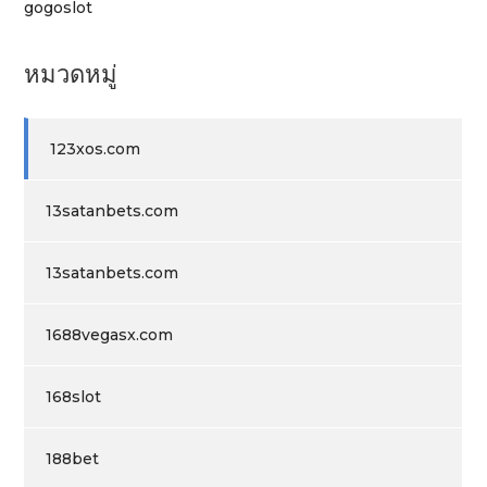
gogoslot
หมวดหมู่
123xos.com
13satanbets.com
13satanbets.com
1688vegasx.com
168slot
188bet