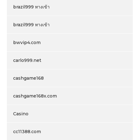
brazil999 ทางเข้า
brazil999 ทางเข้า
bwvip4.com
carlo999.net
cashgame168
cashgame168x.com
Casino
cc11388.com