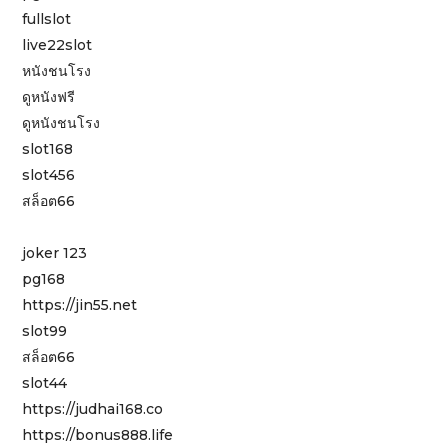
fullslot
live22slot
หนังชนโรง
ดูหนังฟรี
ดูหนังชนโรง
slot168
slot456
สล็อต66
joker 123
pg168
https://jin55.net
slot99
สล็อต66
slot44
https://judhai168.co
https://bonus888.life