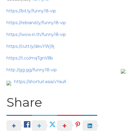
https://bit.ly/funny18-vip
https://rebrand.ly/funny18-vip
https://wow.in.th/funny18-vip
https://cutt.ly/devYWj9j
https://t.co/mqTgnVlllb
http://gg.gg/funny18-vip
https://shorturl.asia/vYauX
Share