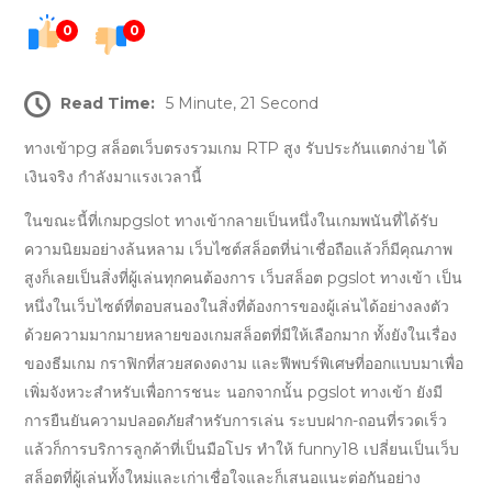
0
0
Read Time:
5 Minute, 21 Second
ทางเข้าpg สล็อตเว็บตรงรวมเกม RTP สูง รับประกันแตกง่าย ได้
เงินจริง กำลังมาแรงเวลานี้
ในขณะนี้ที่เกมpgslot ทางเข้ากลายเป็นหนึ่งในเกมพนันที่ได้รับ
ความนิยมอย่างล้นหลาม เว็บไซต์สล็อตที่น่าเชื่อถือแล้วก็มีคุณภาพ
สูงก็เลยเป็นสิ่งที่ผู้เล่นทุกคนต้องการ เว็บสล็อต pgslot ทางเข้า เป็น
หนึ่งในเว็บไซต์ที่ตอบสนองในสิ่งที่ต้องการของผู้เล่นได้อย่างลงตัว
ด้วยความมากมายหลายของเกมสล็อตที่มีให้เลือกมาก ทั้งยังในเรื่อง
ของธีมเกม กราฟิกที่สวยสดงดงาม และฟีพบร์พิเศษที่ออกแบบมาเพื่อ
เพิ่มจังหวะสำหรับเพื่อการชนะ นอกจากนั้น pgslot ทางเข้า ยังมี
การยืนยันความปลอดภัยสำหรับการเล่น ระบบฝาก-ถอนที่รวดเร็ว
แล้วก็การบริการลูกค้าที่เป็นมือโปร ทำให้ funny18 เปลี่ยนเป็นเว็บ
สล็อตที่ผู้เล่นทั้งใหม่และเก่าเชื่อใจและก็เสนอแนะต่อกันอย่าง