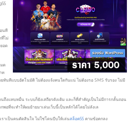
g55
ถอนที
ี่ไม่
ือยอด
หมด
บาท
ยทันทีแบบอัตโนมัติ ไม่ต้องแจ้งคนใดกันแน่ ไม่ต้องรอ SMS รับรอง ไม่มี
งแทบหมื่น ระบบก็ยังเสถียรดังเดิม และก็ที่สำคัญเป็นไม่มีการกลั้นถอน
กพอที่จะทำให้ผมย้ายมาเล่นเว็บนี้เป็นหลักได้โดยไม่ลังเล
พวกเราเป็นคนตัดสินใจ ไม่ใช่โดนบีบให้เล่น
สล็อต55
ตามข้อตกลง