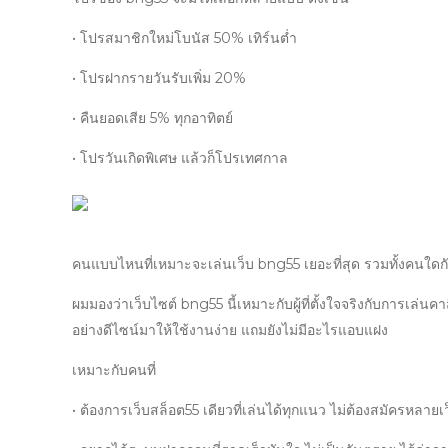
• โปรสมาชิกใหม่โบนัส 50% เทิร์นต่ำ
• โปรฝากรายวันรับเพิ่ม 20%
• คืนยอดเสีย 5% ทุกอาทิตย์
• โปรวันเกิดพิเศษ แล้วก็โปรเทศกาล
คนแบบไหนที่เหมาะจะเล่นเว็บ bng55 เยอะที่สุด รวมทั้งคนใดก
ผมมองว่าเว็บไซต์ bng55 นี้เหมาะกับผู้ที่ตั้งใจจริงกับการเล่นค
อย่างดีไซน์มาให้ใช้งานง่าย แถมยังไม่มีอะไรแอบแฝง
เหมาะกับคนที่
• ต้องการเว็บสล็อต55 เดียวที่เล่นได้ทุกแนว ไม่ต้องสมัครหลายเ