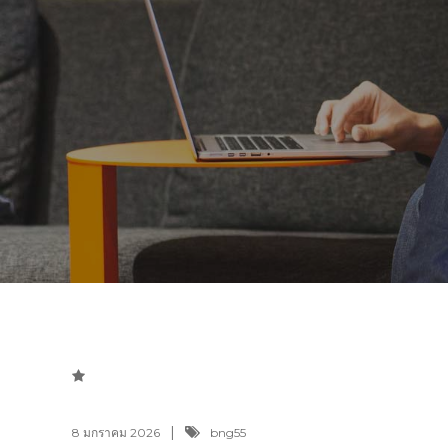
8 มกราคม 2026
bng55