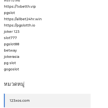
หนังโป๊ไทย
https://1xbetth.vip
pgslot
https://allbet24hr.win
https://pgslotth.io
joker 123
slot777
pgslot88
betway
jokerasia
pg slot
gogoslot
หมวดหมู่
123xos.com