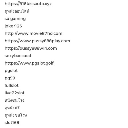
https://918kissauto.xyz
ดูหนังออนไลน์
sa gaming
joker123
http://www.movie87hd.com
https://www.pussy888play.com
https://pussy888win.com
sexybaccarat
https://www.pgslot.golf
pgslot
pg99
fullslot
live22slot
หนังชนโรง
ดูหนังฟรี
ดูหนังชนโรง
slot168