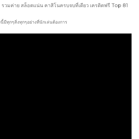
มา รวมค่าย สล็อตแน่น คาสิโนครบจบที่เดียว เครดิตฟรี Top 81
มีทุกๆสิ่งทุกๆอย่างที่นักเล่นต้องการ