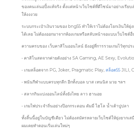
ของคนเล่นอปิ้งแท้จริง ตั้งแต่หน้าเว็บไซต์ที่ดีไซน์มาอย่างเรีย
ให้งงงวย
ระบบกระเป๋าเงินรวมของ bng55 ทำให้เราไม่ต้องโยกเงินให้ยุ่
ได้เลย ไม่ต้องออกมาจากห้องเกมหรือสลับหน้าจอแบบเว็บไซต์อื่น
ความครบของ เว็บคาสิโนออนไลน์ ยังอยู่ที่การรวมเกมไว้ทุกประ
• คาสิโนสดจากค่ายดังอย่าง SA Gaming, AE Sexy, Evolut
• เกมสล็อตจาก PG, Joker, Pragmatic Play,
สล็อต55
JILI, C
• พนันกีฬาแบบครบทุกลีก อีกทั้งบอล บาส เทนนิส มวย ฯลฯ
• สลากกินแบ่งออนไลน์ทั้งยังไทย ลาว ฮานอย
• เกมไพ่ประจำถิ่นอย่างป๊อกกระดอน ดัมมี่ ไฮโล น้ำเต้าปูปลา
ทั้งสิ้นนี้อยู่ในบัญชีเดียว ไม่ต้องสมัครหลายเว็บไซต์ให้ยุ่งยากเสม
ผมเคยทำตอนเริ่มเล่นใหม่ๆ