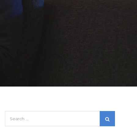
Search
for: