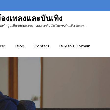
ร้องเพลงและบันเทิง
อข้อมูลเกี่ยวกับผลงาน เพลง เคล็ดลับในการบันเทิง และทุก
แรก
Blog
Contact
Buy this Domain