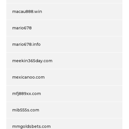
macau888.win
mario678
mario678.info
meekin365day.com
mexicanoo.com
mfj889xx.com
mib555s.com
mmgoldsbets.com