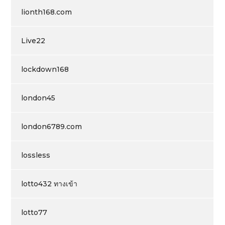
lionth168.com
Live22
lockdown168
london45
london6789.com
lossless
lotto432 ทางเข้า
lotto77