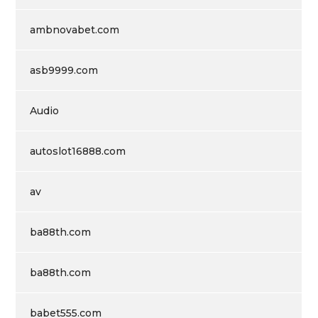
ambnovabet.com
asb9999.com
Audio
autoslot16888.com
av
ba88th.com
ba88th.com
babet555.com