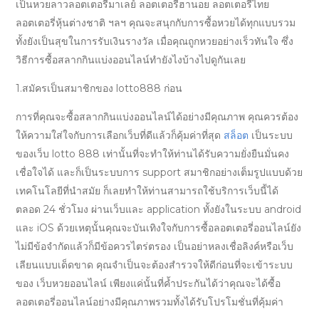
เป็นหวยลาวลอตเตอรี่มาเลย์ ลอตเตอรี่ฮานอย ลอตเตอรี่ไทย
ลอตเตอรี่หุ้นต่างชาติ ฯลฯ คุณจะสนุกกับการซื้อหวยได้ทุกแบบรวม
ทั้งยังเป็นสุขในการรับเงินรางวัล เมื่อคุณถูกหวยอย่างเร็วทันใจ ซึ่ง
วิธีการซื้อสลากกินแบ่งออนไลน์ทำยังไงบ้างไปดูกันเลย
1.สมัครเป็นสมาชิกของ lotto888 ก่อน
การที่คุณจะซื้อสลากกินแบ่งออนไลน์ได้อย่างมีคุณภาพ คุณควรต้อง
ให้ความใส่ใจกับการเลือกเว็บที่ดีแล้วก็คุ้มค่าที่สุด
สล็อต
เป็นระบบ
ของเว็บ lotto 888 เท่านั้นที่จะทำให้ท่านได้รับความยั่งยืนมั่นคง
เชื่อใจได้ และก็เป็นระบบการ support สมาชิกอย่างเต็มรูปแบบด้วย
เทคโนโลยีที่นำสมัย ก็เลยทำให้ท่านสามารถใช้บริการเว็บนี้ได้
ตลอด 24 ชั่วโมง ผ่านเว็บและ application ทั้งยังในระบบ android
และ iOS ด้วยเหตุนั้นคุณจะบันเทิงใจกับการซื้อลอตเตอรี่ออนไลน์ยัง
ไม่มีข้อจำกัดแล้วก็มีข้อควรไตร่ตรอง เป็นอย่าหลงเชื่อลิงค์หรือเว็บ
เลียนแบบเด็ดขาด คุณจำเป็นจะต้องสำรวจให้ดีก่อนที่จะเข้าระบบ
ของ เว็บหวยออนไลน์ เพียงแค่นั้นที่ค้ำประกันได้ว่าคุณจะได้ซื้อ
ลอตเตอรี่ออนไลน์อย่างมีคุณภาพรวมทั้งได้รับโปรโมชั่นที่คุ้มค่า