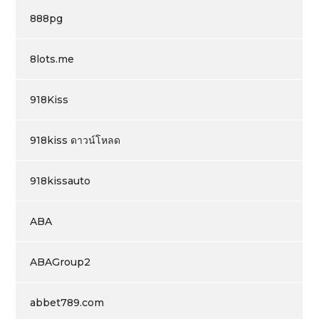
888pg
8lots.me
918Kiss
918kiss ดาวน์โหลด
918kissauto
ABA
ABAGroup2
abbet789.com