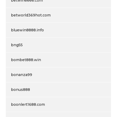
betwin6666.com
betworld369hot.com
bluewin8888.info
bng55
bombet888.win
bonanza99
bonus888
boonlert1688.com