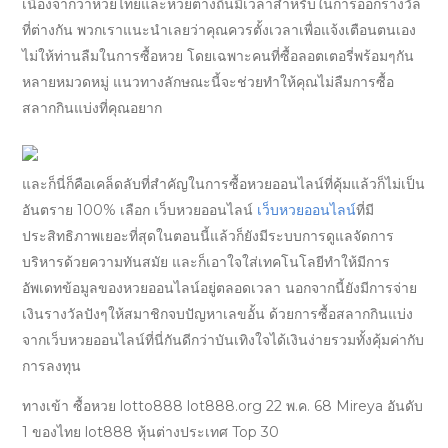
เนื่องจากว่าหวยไทยและหวยต่างถิ่นมีเวลาสำหรับในการออกรางวัล
ที่ต่างกัน พวกเราแนะนำเลยว่าคุณควรตั้งเวลาเพื่อแจ้งเตือนตนเอง
ไม่ให้ท่านลืมในการซื้อหวย โดยเฉพาะคนที่ซื้อลอตเตอรี่พร้อมๆกัน
หลายหมวดหมู่ แนวทางลักษณะนี้จะช่วยทำให้คุณไม่ลืมการซื้อ
สลากกินแบ่งที่คุณอยาก
และก็นี่ก็คือเคล็ดลับที่สำคัญในการซื้อหวยออนไลน์ที่คุ้มแล้วก็ไม่เป็น
อันตราย 100% เลือก เว็บหวยออนไลน์
เว็บหวยออนไลน์
ที่มี
ประสิทธิภาพเยอะที่สุดในตอนนี้แล้วก็ยังมีระบบการดูแลจัดการ
บริหารด้วยความทันสมัย และก็เอาใจใส่เทคโนโลยีทำให้มีการ
อัพเดทข้อมูลของหวยออนไลน์อยู่ตลอดเวลา นอกจากนี้ยังมีการจ่าย
เงินรางวัลปังๆให้สมาชิกจบปัญหาเลขอั้น ด้วยการซื้อสลากกินแบ่ง
จากเว็บหวยออนไลน์ที่นี่กันดีกว่าบันเทิงใจได้เงินง่ายรวมทั้งคุ้มค่ากับ
การลงทุน
ทางเข้า ซื้อหวย lotto888 lot888.org 22 พ.ค. 68 Mireya อันดับ
1 ของไทย lot888 หุ้นต่างประเทศ Top 30