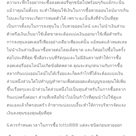
ความระทึกใจอยากจะซื้อลอตเตอรี่ทุกชนิดไปพร้อมๆกันแม้กระนั้น
แม้ว่าคุณไม่ตั้งงบ จะทำให้คุณใช้เงินในการซื้อหวยออนไลน์มากเกิน
ไปและก็อาจจะเกิดการหมดตัวได้ เพราะฉะนั้นสิ่งที่จำเป็นที่สุด
เป็นการตั้งงบในการลงทุนใน เว็บหวยออนไลน์ และไม่นำเงินส่วน
ตัวหรือเงินเก็บมาใช้เด็ดขาดจะต้องแบ่งเงินออกมาใช้เพื่อสำหรับ
การลงทุนลอตเตอรี่เพียงอย่างเดียวเพียงแค่นั้น แม้หมดแล้วหมดเลย
ไม่นำเงินส่วนอื่นมาซื้อหวยต่อโดยเด็ดขาด และก็ค่อยไปซื้อในครั้ง
ต่อไปจะดีที่สุด ซึ่งคือระบบที่รัดกุมและไม่มีอันตรายทำให้การซื้อ
ลอตเตอรี่ออนไลน์ไม่เกิดข้อผิดพลาด คุณจะสนุกสนานกับการซื้อ
สลากกินแบ่งออนไลน์ไปได้เรื่อยและก็ผลกำไรที่ได้จะต้องแบ่งเงิน
ส่วนหนึ่งส่วนใดไปทำบุญทำทานเพื่อต่อยอดแต้มบุญของคุณให้เพิ่ม
ขึ้นเรื่อยๆและนำส่วนใดส่วนหนึ่งไปเป็นทุนสำหรับในการซื้อสลาก
กินแบ่งครั้งต่อมา ส่วนที่เหลือก็นำไปเป็นกำไรที่คุณนำไปใช้ดูแล
ตนเองแล้วก็ครอบครัว ถ้าหากแบ่งแบบงี้จะทำให้การบริหารจัดแจง
เงินลงทุนของคุณคุ้มที่สุด
6.ควรกำหนดเวลาในการซื้อ lotto888 แต่ละชนิดก่อนหวยออก