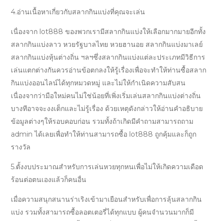
4.อ่านเนื้อหาเกี่ยวกับสลากกินแบ่งที่คุณจะเล่น
เนื่องจาก lot888 ของพวกเรามีสลากกินแบ่งให้เลือกมากมายอีกทั้ง
สลากกินแบ่งลาว หวยรัฐบาลไทย หวยฮานอย สลากกินแบ่งมาเลย์
สลากกินแบ่งหุ้นต่างถิ่น ฯลฯซึ่งสลากกินแบ่งแต่ละประเภทมีวิธีการ
เล่นแตกต่างกันควรอ่านข้อตกลงให้รู้เรื่องเพื่อจะทำให้ท่านซื้อสลาก
กินแบ่งออนไลน์ได้ทุกหมวดหมู่ และไม่ให้กำเนิดความสับสน
เนื่องจากว่ามือใหม่คนไม่ใช่น้อยที่เพิ่งเริ่มเล่นสลากกินแบ่งต่างถิ่น
บางทีอาจจะงงเต็กและไม่รู้เรื่อง ด้วยเหตุดังกล่าวให้อ่านคำอธิบาย
ข้อมูลต่างๆให้รอบคอบก่อน รวมทั้งถ้าเกิดมีคำถามสามารถถาม
admin ได้เลยเพื่อทำให้ท่านสามารถซื้อ lot888 ถูกคุ้มและก็ถูก
รางวัล
5.ตั้งงบประมาณสำหรับการเล่นหวยทุกหนเพื่อไม่ให้เกิดความเดือด
ร้อนต่อตนเองแล้วก็คนอื่น
เมื่อความสนุกสนานร่าเริงเข้ามาเยือนสำหรับเพื่อการลุ้นสลากกิน
แบ่ง รวมทั้งสามารถซื้อลอตเตอรี่ได้ทุกแบบ ผู้คนจำนวนมากก็มี