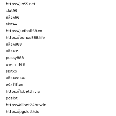
https://jin55.net
slot99
สล็อต66
slot44
https://judhai168.co
https://bonus888.life
สล็อต888
สล็อต99
pussy888
บาคาร่า168
slotxo
สล็อตทดลอง
หนังโป๊ไทย
https://1xbetth.vip
pgslot
https://allbet24hr.win
https://pgslotth.io