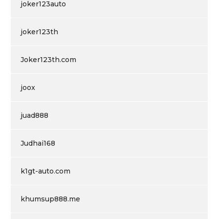
joker123auto
joker123th
Joker123th.com
joox
juad888
Judhai168
k1gt-auto.com
khumsup888.me