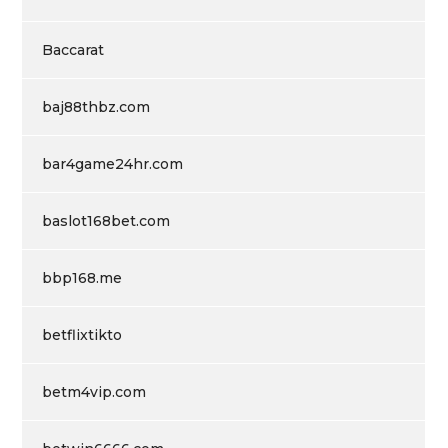
Baccarat
baj88thbz.com
bar4game24hr.com
baslot168bet.com
bbp168.me
betflixtikto
betm4vip.com