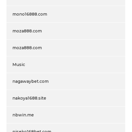
mono16888.com
moza888.com
moza888.com
Music
nagawaybet.com
nakoya1688.site
nbwin.me
niseko168bet.com