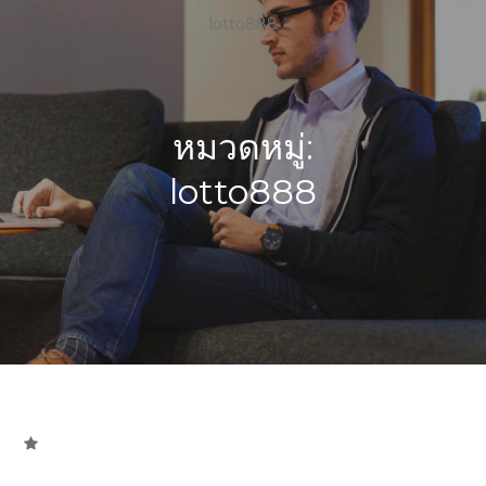
lotto888
หมวดหมู่:
lotto888