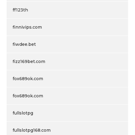
ff123th
finnivips.com
fiwdee.bet
fizz169bet.com
fox689ok.com
fox689ok.com
fullslotpg
fullslotpg168.com