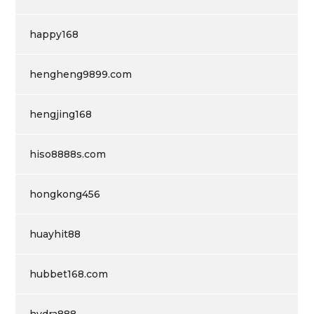
happy168
hengheng9899.com
hengjing168
hiso8888s.com
hongkong456
huayhit88
hubbet168.com
hydra888