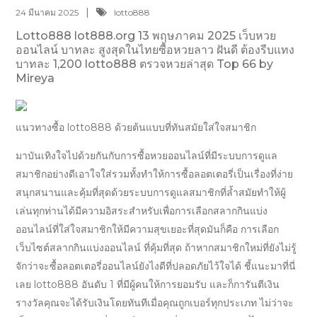
24 มีนาคม 2025
lotto888
Lotto888 lot888.org 13 พฤษภาคม 2025 เว็บหวย
ออนไลน์ บาทละ สูงสุดในไทยซื้อหวยลาว ฝันดี ต้องรีบแทง
บาทละ 1,200 lotto888 ตรวจหวยล่าสุด Top 66 by
Mireya
แนวทางซื้อ lotto888 ด้วยต้นแบบที่ทันสมัยใส่ใจสมาชิก
มาบันเทิงใจไปด้วยกันกับการซื้อหวยออนไลน์ที่มีระบบการดูแล
สมาชิกอย่างดีเอาใจใส่รวมทั้งทำให้การซื้อลอตเตอรี่เป็นเรื่องที่ง่าย
สนุกสนานและคุ้มที่สุดด้วยระบบการดูแลสมาชิกที่ล้ำสมัยทำให้ผู้
เล่นทุกท่านได้มีความอิสระสำหรับเพื่อการเลือกสลากกินแบ่ง
ออนไลน์ที่ใส่ใจสมาชิกให้มีความสุขเยอะที่สุดมันก็คือ การเลือก
เว็บไซต์สลากกินแบ่งออนไลน์ ที่คุ้มที่สุด ถ้าหากสมาชิกใหม่ที่ยังไม่รู้
จักว่าจะซื้อลอตเตอรี่ออนไลน์ยังไงดีที่ปลอดภัยไว้ใจได้ ชี้แนะมาที่นี่
เลย lotto888 อันดับ 1 ที่มีผู้คนให้การยอมรับ และก็การันตีเงิน
รางวัลคุณจะได้รับเงินโดยทันทีเมื่อคุณถูกเบอร์ทุกประเภท ไม่ว่าจะ