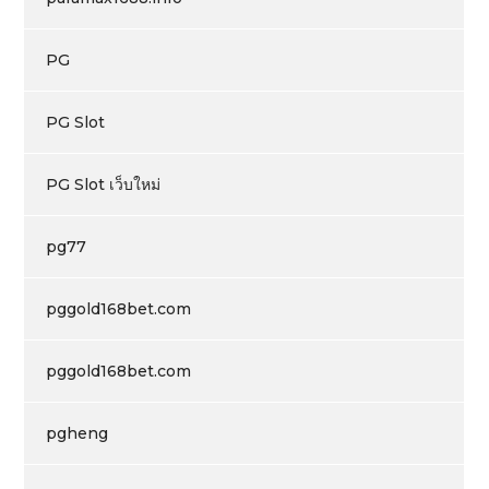
PG
PG Slot
PG Slot เว็บใหม่
pg77
pggold168bet.com
pggold168bet.com
pgheng