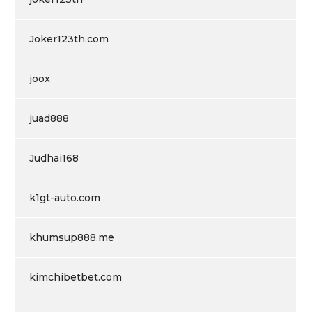
Joker123th.com
joox
juad888
Judhai168
k1gt-auto.com
khumsup888.me
kimchibetbet.com