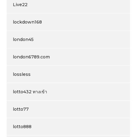
Live22
lockdown168
london45
london6789.com
lossless
lotto432 ทางเข้า
lotto77
lotto888