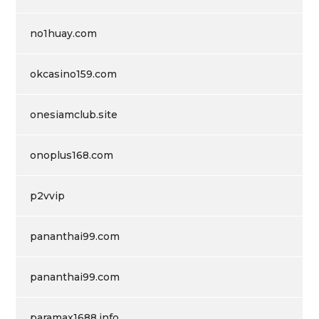
no1huay.com
okcasino159.com
onesiamclub.site
onoplus168.com
p2vvip
pananthai99.com
pananthai99.com
paramax1688.info