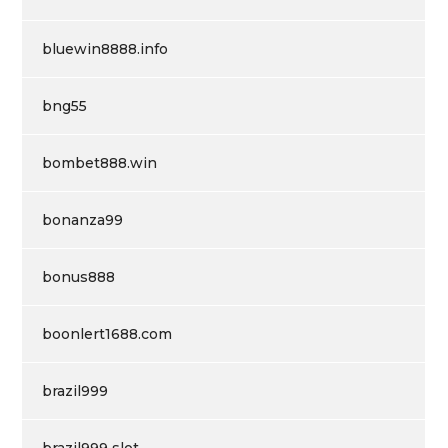
bluewin8888.info
bng55
bombet888.win
bonanza99
bonus888
boonlert1688.com
brazil999
brazil999 slot