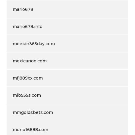
mario678
mario678.info
meekin365day.com
mexicanoo.com
mfj889xx.com
mib555s.com
mmgoldsbets.com
mono16888.com