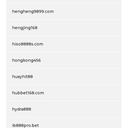
hengheng9899.com
hengjing168
hiso8888s.com
hongkong456
huayhit88
hubbet168.com
hydra888
ib888pro.bet