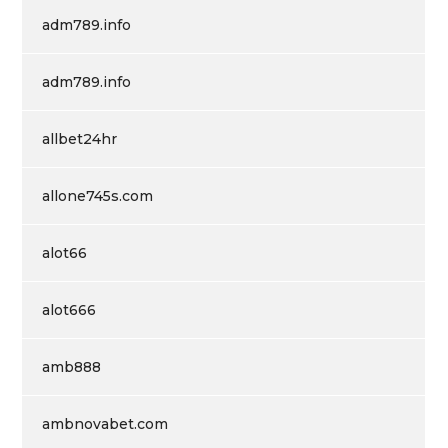
adm789.info
adm789.info
allbet24hr
allone745s.com
alot66
alot666
amb888
ambnovabet.com