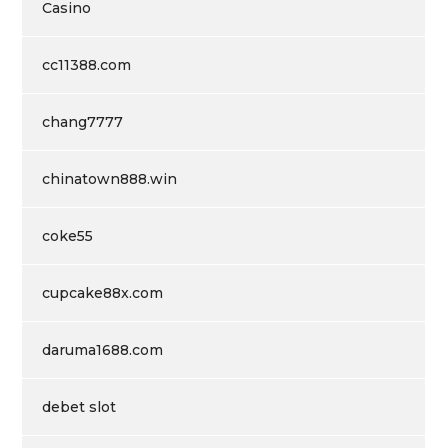
Casino
cc11388.com
chang7777
chinatown888.win
coke55
cupcake88x.com
daruma1688.com
debet slot