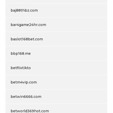
baj88thbz.com
bar4game24hr.com
baslot168bet.com
bbp168.me
betflixtikto
betm4vip.com
betwin6666.com
betworld369hot.com