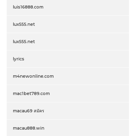
luis16888.com
lux555.net
lux555.net
lyrics
m4newonline.com
mac1bet789.com
macau69 สมัคร
macau888.win