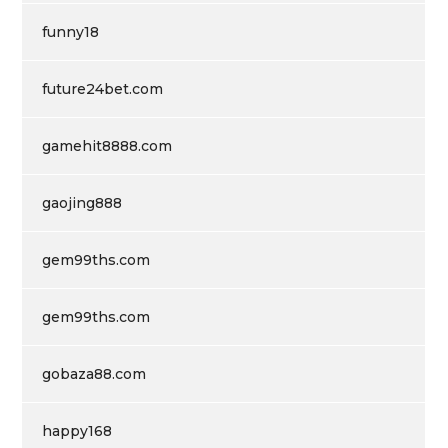
funny18
future24bet.com
gamehit8888.com
gaojing888
gem99ths.com
gem99ths.com
gobaza88.com
happy168