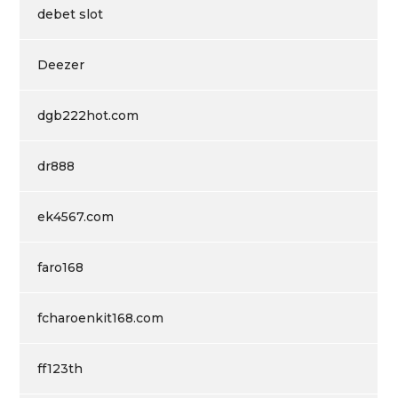
debet slot
Deezer
dgb222hot.com
dr888
ek4567.com
faro168
fcharoenkit168.com
ff123th