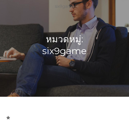
six9game
หมวดหมู่:
six9game