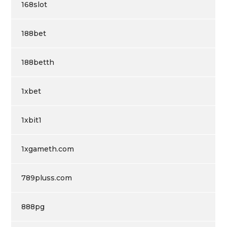
168slot
188bet
188betth
1xbet
1xbit1
1xgameth.com
789pluss.com
888pg