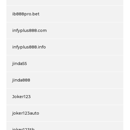
ib888pro.bet
infyplus888.com
infyplus888.info
jinda55
jinda888
Joker123
joker123auto
joker123th