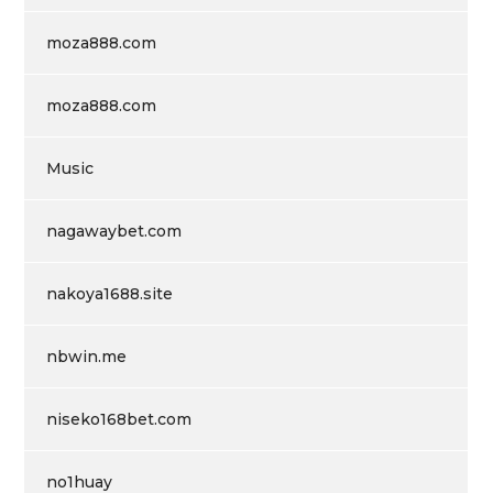
moza888.com
moza888.com
Music
nagawaybet.com
nakoya1688.site
nbwin.me
niseko168bet.com
no1huay