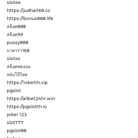
slot44
https://judhai168.co
https://bonus888.life
สล็อต888
สล็อต99
pussy888
บาคาร่า168
slotxo
สล็อตทดลอง
หนังโป๊ไทย
https://1xbetth.vip
pgslot
https://allbet24hr.win
https://pgslotth.io
joker 123
slot777
pgslot88