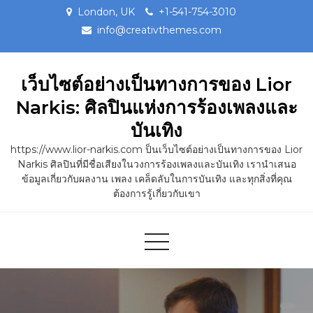
Skip
London, UK
+1-541-754-3010
to
info@creativthemes.com
content
เว็บไซต์อย่างเป็นทางการของ Lior
Narkis: ศิลปินแห่งการร้องเพลงและ
บันเทิง
https://www.lior-narkis.com ป็นเว็บไซต์อย่างเป็นทางการของ Lior
Narkis ศิลปินที่มีชื่อเสียงในวงการร้องเพลงและบันเทิง เรานำเสนอ
ข้อมูลเกี่ยวกับผลงาน เพลง เคล็ดลับในการบันเทิง และทุกสิ่งที่คุณ
ต้องการรู้เกี่ยวกับเขา