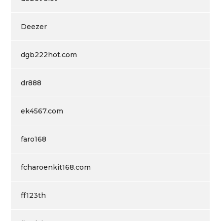
Deezer
dgb222hot.com
dr888
ek4567.com
faro168
fcharoenkit168.com
ff123th