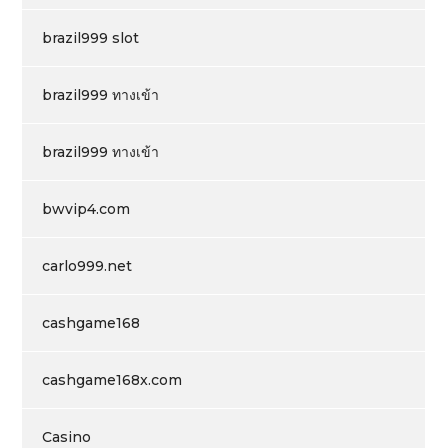
brazil999 slot
brazil999 ทางเข้า
brazil999 ทางเข้า
bwvip4.com
carlo999.net
cashgame168
cashgame168x.com
Casino