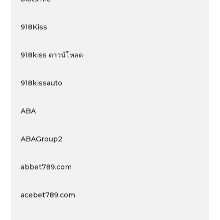
918Kiss
918kiss ดาวน์โหลด
918kissauto
ABA
ABAGroup2
abbet789.com
acebet789.com