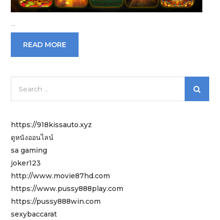
…
READ MORE
Search
for:
https://918kissauto.xyz
ดูหนังออนไลน์
sa gaming
joker123
http://www.movie87hd.com
https://www.pussy888play.com
https://pussy888win.com
sexybaccarat