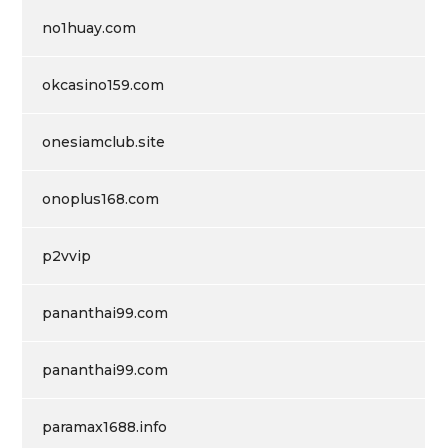
no1huay.com
okcasino159.com
onesiamclub.site
onoplus168.com
p2vvip
pananthai99.com
pananthai99.com
paramax1688.info