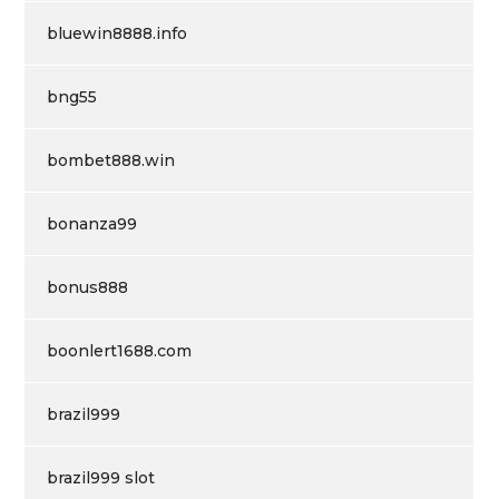
bluewin8888.info
bng55
bombet888.win
bonanza99
bonus888
boonlert1688.com
brazil999
brazil999 slot