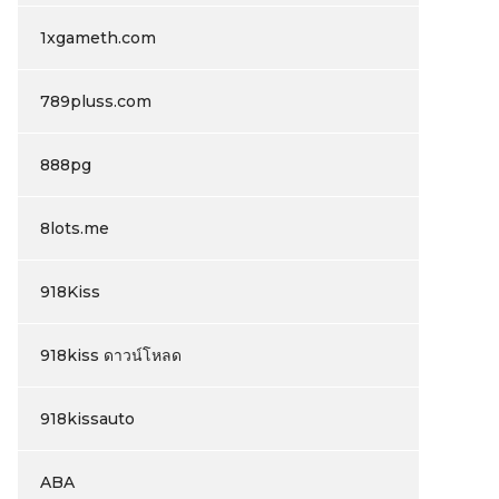
1xgameth.com
789pluss.com
888pg
8lots.me
918Kiss
918kiss ดาวน์โหลด
918kissauto
ABA