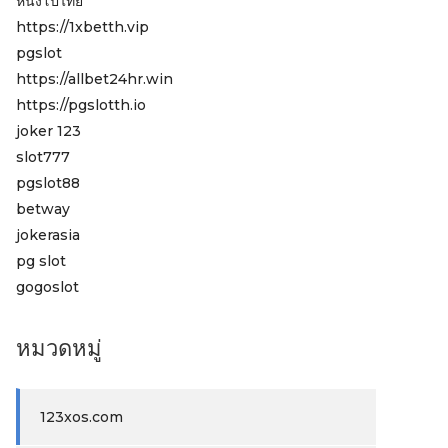
หนังโป๊ไทย
https://1xbetth.vip
pgslot
https://allbet24hr.win
https://pgslotth.io
joker 123
slot777
pgslot88
betway
jokerasia
pg slot
gogoslot
หมวดหมู่
123xos.com