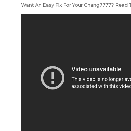
Want An Easy Fix For Your Chang7777? Read T