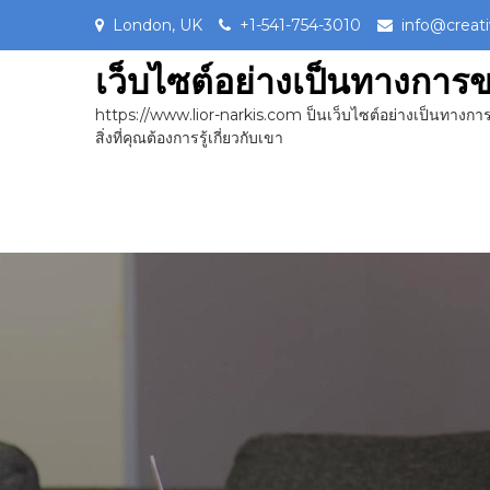
Skip
London, UK
+1-541-754-3010
info@creat
to
content
เว็บไซต์อย่างเป็นทางการข
https://www.lior-narkis.com ป็นเว็บไซต์อย่างเป็นทางการข
สิ่งที่คุณต้องการรู้เกี่ยวกับเขา