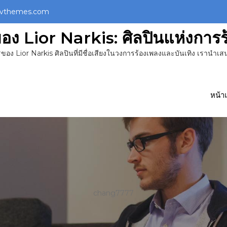
ivthemes.com
อง Lior Narkis: ศิลปินแห่งการ
อง Lior Narkis ศิลปินที่มีชื่อเสียงในวงการร้องเพลงและบันเทิง เรานำเสน
หน้า
chang7777