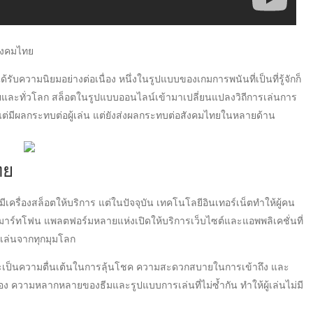
ังคมไทย
ับความนิยมอย่างต่อเนื่อง หนึ่งในรูปแบบของเกมการพนันที่เป็นที่รู้จักก็
ทยและทั่วโลก สล็อตในรูปแบบออนไลน์เข้ามาเปลี่ยนแปลงวิถีการเล่นการ
ียงแต่มีผลกระทบต่อผู้เล่น แต่ยังส่งผลกระทบต่อสังคมไทยในหลายด้าน
ทย
ีเครื่องสล็อตให้บริการ แต่ในปัจจุบัน เทคโนโลยีอินเทอร์เน็ตทำให้ผู้คน
มาร์ทโฟน แพลตฟอร์มหลายแห่งเปิดให้บริการเว็บไซต์และแอพพลิเคชั่นที่
เล่นจากทุกมุมโลก
ะเป็นความตื่นเต้นในการลุ้นโชค ความสะดวกสบายในการเข้าถึง และ
เนื่อง ความหลากหลายของธีมและรูปแบบการเล่นที่ไม่ซ้ำกัน ทำให้ผู้เล่นไม่มี