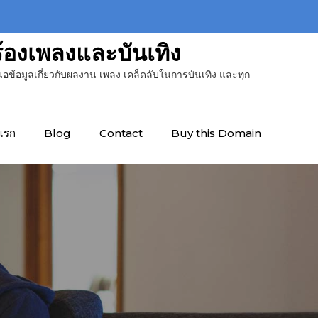
ร้องเพลงและบันเทิง
อข้อมูลเกี่ยวกับผลงาน เพลง เคล็ดลับในการบันเทิง และทุก
แรก
Blog
Contact
Buy this Domain