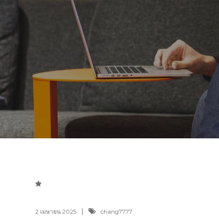
2 เมษายน 2025
chang7777