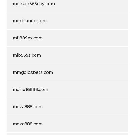
meekin365day.com
mexicanoo.com
mfj889xx.com
mib555s.com
mmgoldsbets.com
mono16888.com
moza888.com
moza888.com