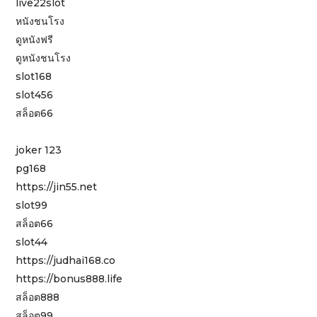
live22slot
หนังชนโรง
ดูหนังฟรี
ดูหนังชนโรง
slot168
slot456
สล็อต66
joker 123
pg168
https://jin55.net
slot99
สล็อต66
slot44
https://judhai168.co
https://bonus888.life
สล็อต888
สล็อต99