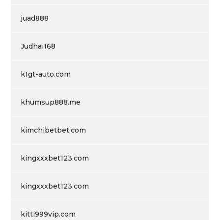
juad888
Judhai168
k1gt-auto.com
khumsup888.me
kimchibetbet.com
kingxxxbet123.com
kingxxxbet123.com
kitti999vip.com