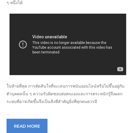
ๆ หนึ่งได้
ในท้ายที่สุด การตัดสินใจที่จะเล่นการพนันออนไลน์หรือไม่ขึ้นอยู่กับ
ตัวบุคคลนั้น ๆ ความรับผิดชอบต่อตนเองและการตระหนักรู้ถึงผลก
ระทบที่อาจเกิดขึ้นจึงเป็นสิ่งที่สำคัญยิ่งที่ทุกคนควรมี
…
READ MORE