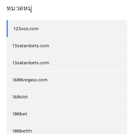
หมวดหมู่
123xos.com
13satanbets.com
13satanbets.com
1688vegasx.com
168slot
188bet
188betth