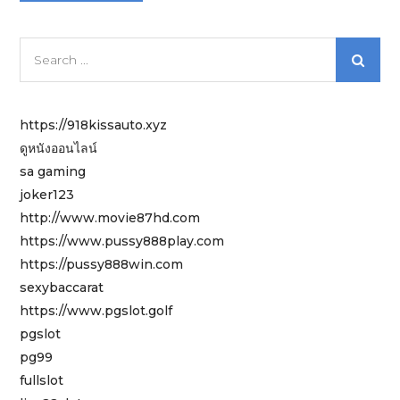
Search
for:
https://918kissauto.xyz
ดูหนังออนไลน์
sa gaming
joker123
http://www.movie87hd.com
https://www.pussy888play.com
https://pussy888win.com
sexybaccarat
https://www.pgslot.golf
pgslot
pg99
fullslot