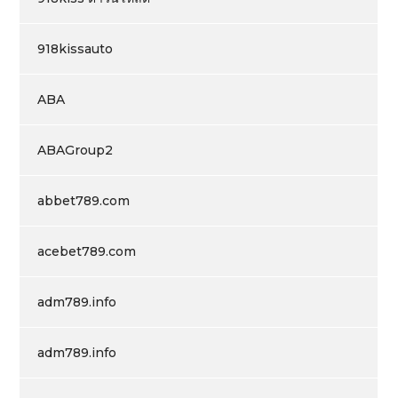
918kissauto
ABA
ABAGroup2
abbet789.com
acebet789.com
adm789.info
adm789.info