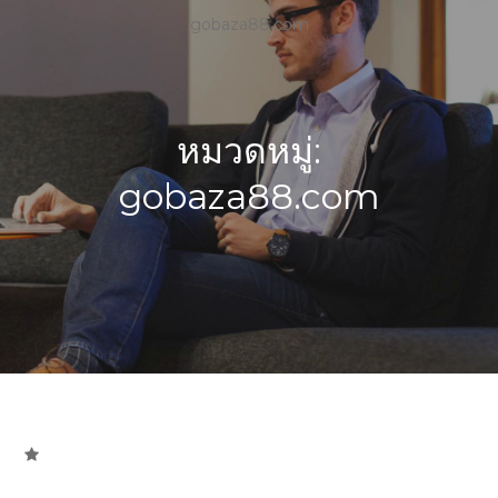
gobaza88.com
หมวดหมู่:
gobaza88.com