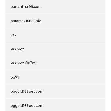
pananthai99.com
paramax1688.info
PG
PG Slot
PG Slot เว็บใหม่
pg77
pggold168bet.com
pggold168bet.com