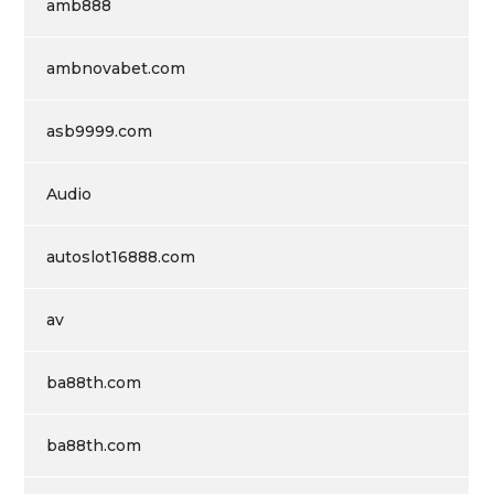
amb888
ambnovabet.com
asb9999.com
Audio
autoslot16888.com
av
ba88th.com
ba88th.com