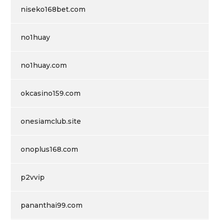
niseko168bet.com
no1huay
no1huay.com
okcasino159.com
onesiamclub.site
onoplus168.com
p2vvip
pananthai99.com