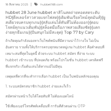
18 สิงหาคม 2025
hubbet168.com
hubbet 28 June hubbet คาสิโนสดถ่ายทอดสดระดับ
HD{ดีลเลอร์สาวสวยแจกไพ่สด}{เดิมพันเรียลไทม์สุดมันส์}{ยู
สเดียวจบครบทุกเกม}{สลับเล่นได้ทันทีไม่ต้องออก}{ตอบ
โจทย์ทุกแนวเดิมพัน}{สล็อตมือถือภาพสวยเสียงชัด}{แตก
ง่ายทุกธีมเกม}{ปั่นสนุกไม่มีสะดุด} Top 77 by Cary
ถ้าเกิดคุณกำลังมองหาเว็บไซต์พนันที่มีความน่าไว้วางใจ ไม่เป็น
อันตราย รวมทั้งให้บริการครบทุกหมวดหมู่เกม hubbet คือคำตอบที่
เหมาะสมที่สุดในยุคนี้ ด้วยระบบ hubbet สมัคร ที่ง่าย ระบบ
hubbet เข้าระบบ ที่ปลอดภัย พร้อมโปรโมชั่น hubbet เครดิตฟรี
ที่แจกจริง เริ่มต้นเล่นได้หากแม้ไม่มีทุน
เหตุผลที่ควรที่จะทำการเลือก hubbet เป็นเว็บพนันหลักของคุณ
1. ระบบสมัครสมาชิก hubbet ง่ายและก็เร็ว
สมัครผ่านหน้าเว็บได้โดยทันที ไม่ต้องแอดไลน์
ใช้เพียงเบอร์โทรศัพท์เคลื่อนที่ การันตีตัวตนผ่าน OTP