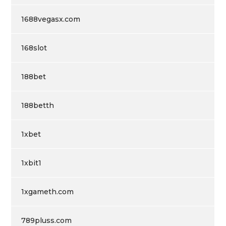
1688vegasx.com
168slot
188bet
188betth
1xbet
1xbit1
1xgameth.com
789pluss.com