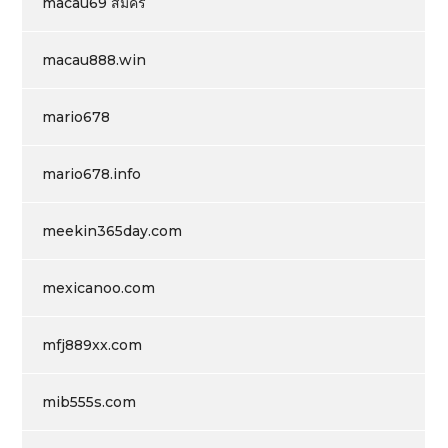
macau69 สมัคร
macau888.win
mario678
mario678.info
meekin365day.com
mexicanoo.com
mfj889xx.com
mib555s.com