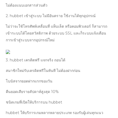
ไม่ต้องแนบเอกสารส่วนตัว
2. hubbet เข้าสู่ระบบ ไม่มีอันตราย ใช้งานได้ทุกอุปกรณ์
ไม่ว่าจะใช้โทรศัพท์เคลื่อนที่ แท็บเล็ต หรือคอมพิวเตอร์ ก็สามารถ
เข้าระบบได้โดยสวัสดิภาพ ด้วยระบบ SSL และก็ระบบแจ้งเตือน
การเข้าสู่ระบบจากอุปกรณ์ใหม่
3. hubbet เครดิตฟรี แจกจริง ถอนได้
สมาชิกใหม่รับเครดิตฟรีในทันที ไม่ต้องฝากก่อน
โบนัสจากยอดฝากแรกของวัน
คืนยอดเสียรายสัปดาห์สูงสุด 10%
ชนิดเกมที่เปิดให้บริการบน hubbet
hubbet ให้บริการเกมหลากหลายประเภท รองรับผู้เล่นทุกแนว