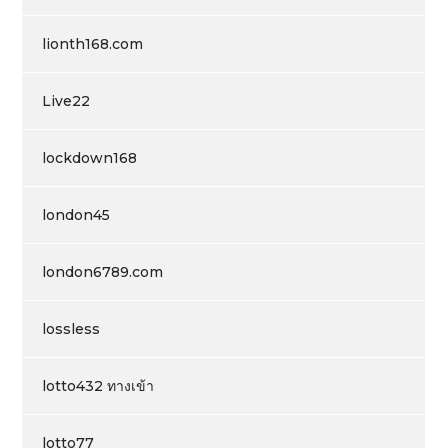
lionth168.com
Live22
lockdown168
london45
london6789.com
lossless
lotto432 ทางเข้า
lotto77