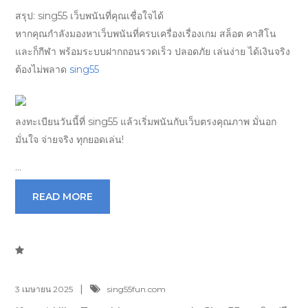
สรุป: sing55 เว็บพนันที่คุณเชื่อใจได้
หากคุณกำลังมองหาเว็บพนันที่ครบเครื่องเรื่องเกม สล็อต คาสิโน
และก็กีฬา พร้อมระบบฝากถอนรวดเร็ว ปลอดภัย เล่นง่าย ได้เงินจริง
ต้องไม่พลาด
sing55
ลงทะเบียนวันนี้ที่ sing55 แล้วเริ่มพนันกับเว็บตรงคุณภาพ มั่นอก
มั่นใจ จ่ายจริง ทุกยอดเล่น!
…
READ MORE
3 เมษายน 2025
sing55fun.com