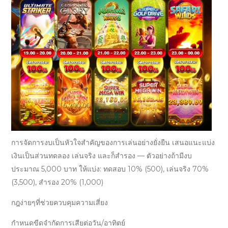
การจัดการงบเป็นหัวใจสำคัญของการเล่นอย่างยั่งยืน เสนอแนะแบ่ง
เงินเป็นส่วนทดลอง เล่นจริง และก็สำรอง — ตัวอย่างถ้ามีงบ
ประมาณ 5,000 บาท ให้แบ่ง: ทดสอบ 10% (500), เล่นจริง 70%
(3,500), สำรอง 20% (1,000)
กฎง่ายๆที่ช่วยควบคุมความเสี่ยง
กำหนดขีดจำกัดการเสียต่อวัน/อาทิตย์