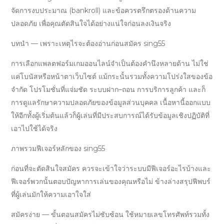
จัดการงบประมาณ (bankroll) และข้อควรตรึกตรองด้านความ
ปลอดภัย เพื่อคุณตัดสินใจได้อย่างแน่ใจก่อนลงเงินจริง
บทนำ — เพราะเหตุไรจะต้องอ่านก่อนสมัคร sing55
การเลือกแพลตฟอร์มเกมออนไลน์จำเป็นต้องคำนึงหลายด้าน ไม่ใช่
แค่โบนัสหรือหน้าตาเว็บไซต์ แม้กระนั้นรวมทั้งความโปร่งใสของข้อ
จำกัด โปรโมชั่นที่แจ่มชัด ระบบฝาก–ถอน การบริการลูกค้า และก็
การดูแลรักษาความปลอดภัยของข้อมูลส่วนบุคคล เนื้อหานี้ออกแบบ
ให้อีกทั้งผู้เริ่มต้นแล้วก็ผู้เล่นที่มีประสบการณ์ได้รับข้อมูลเชิงปฏิบัติที่
เอาไปใช้ได้จริง
ภาพรวมฟีเจอร์หลักของ sing55
ก่อนที่จะตัดสินใจสมัคร ควรจะเข้าใจว่าระบบมีฟีเจอร์อะไรบ้างและ
ฟีเจอร์พวกนั้นตอบปัญหาการเล่นของคุณหรือไม่ ข้างล่างสรุปฟีพบร์
ที่ผู้เล่นมักให้ความเอาใจใส่
สมัครง่าย — ขั้นตอนสมัครไม่ซับซ้อน ใช้หมายเลขโทรศัพท์รวมทั้ง