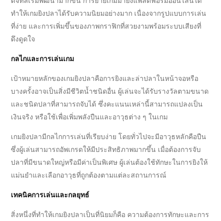
ดิจิทัลเริ่มพัฒนามากขึ้น การย้ายเกมมายังแพลตฟอร์มออนไลน์ได้
ทำให้เกมยิงปลาได้รับความนิยมอย่างมาก เนื่องจากรูปแบบการเล่น
ที่ง่าย และการเพิ่มขึ้นของภาพกราฟิกที่สวยงามพร้อมระบบเสียงที่
ดึงดูดใจ
กลไกและการเล่นเกม
เป้าหมายหลักของเกมยิงปลาคือการยิงและล่าปลาในหน้าจอหรือ
บางครั้งอาจเป็นสิ่งมีชีวิตน้ำชนิดอื่น ผู้เล่นจะได้รับรางวัลตามขนาด
และชนิดปลาที่สามารถจับได้ ซึ่งคะแนนเหล่านี้สามารถแปลงเป็น
เงินจริง หรือใช้เพื่อเพิ่มพลังปืนและอาวุธต่าง ๆ ในเกม
เกมยิงปลามีกลไกการเล่นที่เรียบง่าย โดยทั่วไปจะมีอาวุธหลักคือปืน
ซึ่งผู้เล่นสามารถอัพเกรดให้มีประสิทธิภาพมากขึ้น เมื่อต้องการจับ
ปลาที่มีขนาดใหญ่หรือมีค่าเป็นพิเศษ ผู้เล่นต้องใช้ทักษะในการยิงให้
แม่นยำและเลือกอาวุธที่ถูกต้องตามแต่ละสถานการณ์
เทคนิคการเล่นและกลยุทธ์
สิ่งหนึ่งที่ทำให้เกมยิงปลาเป็นที่นิยมก็คือ ความต้องการทักษะและการ