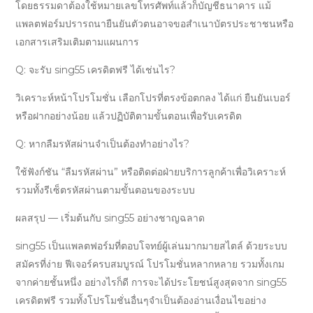
โดยธรรมดาต้องใช้หมายเลขโทรศัพท์แล้วก็บัญชีธนาคาร แม้
แพลตฟอร์มปรารถนายืนยันตัวตนอาจขอสำเนาบัตรประชาชนหรือ
เอกสารเสริมเติมตามแผนการ
Q: จะรับ sing55 เครดิตฟรี ได้เช่นไร?
วิเคราะห์หน้าโปรโมชั่น เลือกโปรที่ตรงข้อตกลง ได้แก่ ยืนยันเบอร์
หรือฝากอย่างน้อย แล้วปฏิบัติตามขั้นตอนเพื่อรับเครดิต
Q: หากลืมรหัสผ่านจำเป็นต้องทำอย่างไร?
ใช้ฟังก์ชัน “ลืมรหัสผ่าน” หรือติดต่อฝ่ายบริการลูกค้าเพื่อวิเคราะห์
รวมทั้งรีเซ็ตรหัสผ่านตามขั้นตอนของระบบ
ผลสรุป — เริ่มต้นกับ sing55 อย่างชาญฉลาด
sing55 เป็นแพลตฟอร์มที่ตอบโจทย์ผู้เล่นมากมายสไตล์ ด้วยระบบ
สมัครที่ง่าย ฟีเจอร์ครบสมบูรณ์ โปรโมชั่นหลากหลาย รวมทั้งเกม
จากค่ายชั้นหนึ่ง อย่างไรก็ดี การจะได้ประโยชน์สูงสุดจาก sing55
เครดิตฟรี รวมทั้งโปรโมชั่นอื่นๆจำเป็นต้องอ่านเงื่อนไขอย่าง