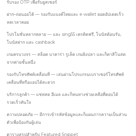
รับรอง OTP เพื่อรับยูสเซอร์
ฝาก–ถอนออโต้ — รองรับแบงค์ไทยและ e-wallet ยอดอัปเดตเร็ว
ลดเวลาคอย
โปรโมชั่นหลากหลาย — และ sing55 เครดิตฟรี, โบนัสต้อนรับ,
โบนัสฝาก และ cashback
เกมครบวงจร — สล็อต บาคาร่า รูเล็ต เกมยิงปลา และก็คาสิโนสด
จากค่ายชั้นหนึ่ง
รองรับโทรศัพท์เคลื่อนที่ — เล่นผ่านโปรแกรมเบราเซอร์โทรศัพท์
เคลื่อนที่หรือแอปได้สะดวก
บริการลูกค้า — แชทสด อีเมล และก็หนทางช่วยเหลือที่ตอบได้
รวดเร็วทันใจ
ความปลอดภัย — มีการเข้ารหัสข้อมูลและก็แผนการความเป็นส่วน
ตัวเพื่อป้องกันผู้เล่น
ตารางสรุปสำหรับ Featured Snippet