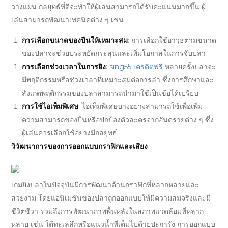
วางแผน กลยุทธ์ที่ดีจะทำให้ผู้เล่นสามารถได้รับคะแนนมากขึ้น ผู้
เล่นสามารถพัฒนาเทคนิคต่าง ๆ เช่น
การเลือกขนาดของปืนให้เหมาะสม
: การเลือกใช้อาวุธตามขนาด
ของปลาจะช่วยประหยัดกระสุนและเพิ่มโอกาสในการจับปลา
การเลือกช่วงเวลาในการยิง
:
sing55 เครดิตฟรี
หลายครั้งปลาจะ
มีพฤติกรรมหรือช่วงเวลาที่เหมาะสมต่อการล่า ซึ่งการศึกษาและ
สังเกตพฤติกรรมของปลาสามารถนำมาใช้เป็นข้อได้เปรียบ
การใช้ไอเท็มพิเศษ
: ไอเท็มพิเศษบางอย่างสามารถใช้เพื่อเพิ่ม
ความสามารถของปืนหรือปกป้องตัวละครจากอันตรายต่าง ๆ ซึ่ง
ผู้เล่นควรเลือกใช้อย่างมีกลยุทธ์
วิวัฒนาการของการออกแบบกราฟิกและเสียง
เกมยิงปลาในปัจจุบันมีการพัฒนาด้านกราฟิกที่หลากหลายและ
สวยงาม โดยแอนิเมชันของปลาถูกออกแบบให้มีความสมจริงและมี
ชีวิตชีวา รวมถึงการพัฒนาภาพพื้นหลังในสภาพแวดล้อมที่หลาก
หลาย เช่น ใต้ทะเลลึกหรือแนวน้ำที่เต็มไปด้วยปะการัง การออกแบบ