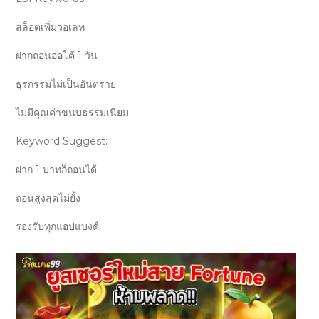
สล็อตเพิ่มวอเลท
ฝากถอนออโต้ 1 วัน
ธุรกรรมไม่เป็นอันตราย
ไม่มีคุณค่าขนบธรรมเนียม
Keyword Suggest:
ฝาก 1 บาทก็ถอนได้
ถอนสูงสุดไม่ยั้ง
รองรับทุกแอปแบงค์