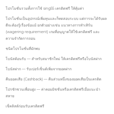
โปรโมชั่นรวมทั้งการใช้ sing55 เครดิตฟรี ให้คุ้มค่า
โปรโมชั่นเป็นอุปกรณ์เพิ่มทุนและก็ทดสอบระบบ แต่การจะได้รับผล
ดีจะต้องรู้เรื่องข้อแม้ ยกตัวอย่างเช่น แนวทางการทำเทิร์น
(wagering requirement) เกมที่อนุญาตให้ใช้เครดิตฟรี และ
ความจำกัดการถอน
ชนิดโปรโมชั่นที่มักพบ
โบนัสต้อนรับ — สำหรับสมาชิกใหม่ ให้เครดิตฟรีหรือโบนัสฝาก
โบนัสฝาก — รับเปอร์เซ็นต์เพิ่มจากยอดฝาก
คืนยอดเสีย (Cashback) — คืนส่วนหนึ่งของยอดเสียเป็นเครดิต
โปรชักชวนเพื่อนฝูง — ค่าคอมมิชชั่นหรือเครดิตฟรีเมื่อแนะนำ
สหาย
เช็คลิสต์ก่อนรับเครดิตฟรี