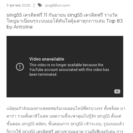
3 ตุลาคม 2025
sing55fun.com
sing55 เครดิตฟรี 11 กันยายน sing55 เครดิตฟรี รางวัล
ใหญ่มาเนียนๆระบบออโต้ทันใจคุ้มค่าทุกการเล่น Top 83
by Antoine
แม้คุณกำลังมองหาแพลตฟอร์มเกมออนไลน์ที่ครบวงจร ทั้งสล็อต บา
คาร่า รวมทั้งคาสิโนสด บทความนี้จะพาคุณไปรู้จัก sing55 ตั้งแต่
ขั้นตอน sing55 สมัคร, ขั้นตอนการ sing55 เข้าระบบ, รูปแบบแล้ว
ก็การใช้ sing55 เครดิตฟรี อย่างชาญฉลาด รวมถึงฟีเจอร์เด่น การ