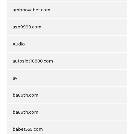
ambnovabet.com
asb9999.com
Audio
autoslot16888.com
av
ba88th.com
ba88th.com
babet555.com