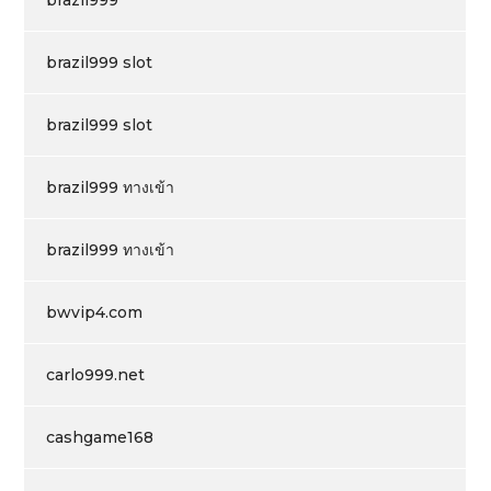
brazil999
brazil999 slot
brazil999 slot
brazil999 ทางเข้า
brazil999 ทางเข้า
bwvip4.com
carlo999.net
cashgame168