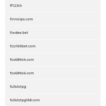
ff123th
finnivips.com
fiwdee.bet
fizz169bet.com
fox689ok.com
fox689ok.com
fullslotpg
fullslotpg168.com