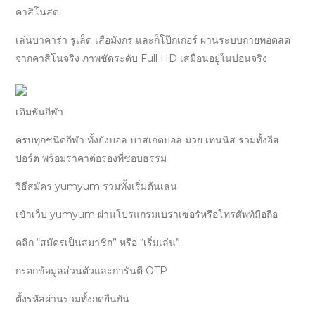
คาสิโนสด
เล่นบาคาร่า รูเล็ต เสือมังกร และก็โป๊กเกอร์ ผ่านระบบถ่ายทอดสด
จากคาสิโนจริง ภาพชัดระดับ Full HD เสมือนอยู่ในบ่อนจริง
เดิมพันกีฬา
ครบทุกชนิดกีฬา ทั้งยังบอล บาสเกตบอล มวย เทนนิส รวมทั้งอีส
ปอร์ต พร้อมราคาต่อรองที่ชอบธรรม
วิธีสมัคร yumyum รวมทั้งเริ่มต้นเล่น
เข้าเว็บ yumyum ผ่านโปรแกรมเบราเซอร์หรือโทรศัพท์มือถือ
คลิก “สมัครเป็นสมาชิก” หรือ “เริ่มเล่น”
กรอกข้อมูลส่วนตัวและการันตี OTP
ตั้งรหัสผ่านรวมทั้งกดยืนยัน