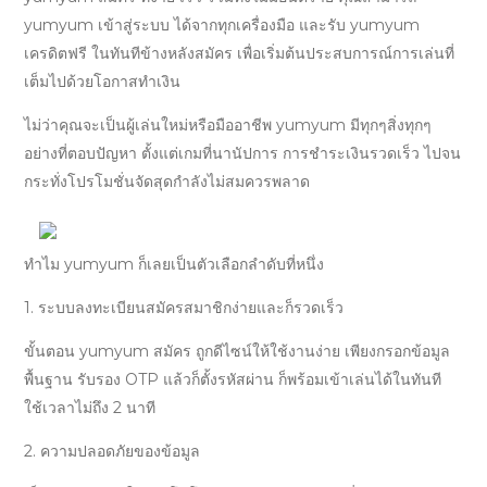
yumyum เข้าสู่ระบบ ได้จากทุกเครื่องมือ และรับ yumyum
เครดิตฟรี ในทันทีข้างหลังสมัคร เพื่อเริ่มต้นประสบการณ์การเล่นที่
เต็มไปด้วยโอกาสทำเงิน
ไม่ว่าคุณจะเป็นผู้เล่นใหม่หรือมืออาชีพ yumyum มีทุกๆสิ่งทุกๆ
อย่างที่ตอบปัญหา ตั้งแต่เกมที่นานัปการ การชำระเงินรวดเร็ว ไปจน
กระทั่งโปรโมชั่นจัดสุดกำลังไม่สมควรพลาด
ทำไม yumyum ก็เลยเป็นตัวเลือกลำดับที่หนึ่ง
1. ระบบลงทะเบียนสมัครสมาชิกง่ายและก็รวดเร็ว
ขั้นตอน yumyum สมัคร ถูกดีไซน์ให้ใช้งานง่าย เพียงกรอกข้อมูล
พื้นฐาน รับรอง OTP แล้วก็ตั้งรหัสผ่าน ก็พร้อมเข้าเล่นได้ในทันที
ใช้เวลาไม่ถึง 2 นาที
2. ความปลอดภัยของข้อมูล