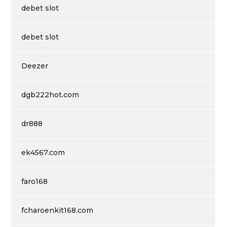
debet slot
debet slot
Deezer
dgb222hot.com
dr888
ek4567.com
faro168
fcharoenkit168.com