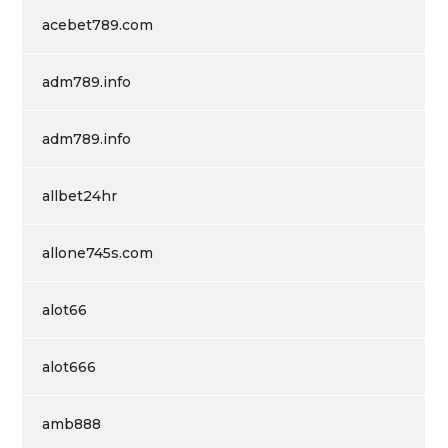
acebet789.com
adm789.info
adm789.info
allbet24hr
allone745s.com
alot66
alot666
amb888