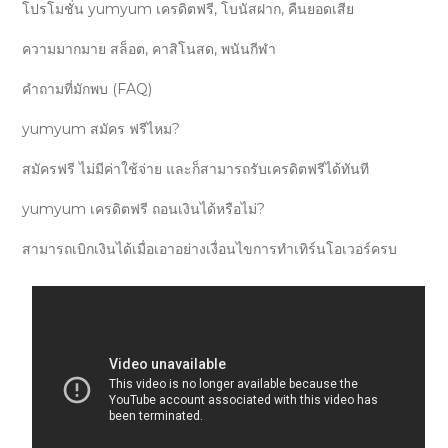
โปรโมชั่น yumyum เครดิตฟรี, โบนัสฝาก, คืนยอดเสีย
ความมากมาย สล็อต, คาสิโนสด, พนันกีฬา
คำถามที่มักพบ (FAQ)
yumyum สมัคร ฟรีไหม?
สมัครฟรี ไม่มีค่าใช้จ่าย และก็สามารถรับเครดิตฟรีได้ทันที
yumyum เครดิตฟรี ถอนเงินได้หรือไม่?
สามารถเบิกเงินได้เมื่อเอาอย่างเงื่อนไขการทำเทิร์นโอเวอร์ครบ