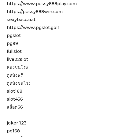
https://www.pussy888play.com
https://pussy888win.com
sexybaccarat
https://www.pgslot.golf
pgslot
pg99
fullslot
live22slot
หนังชนโรง
ดูหนังฟรี
ดูหนังชนโรง
slot168
slot456
สล็อต66
joker 123
pg168