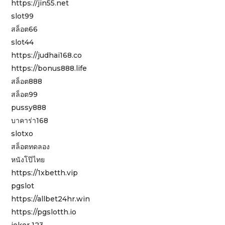
https://jin55.net
slot99
สล็อต66
slot44
https://judhai168.co
https://bonus888.life
สล็อต888
สล็อต99
pussy888
บาคาร่า168
slotxo
สล็อตทดลอง
หนังโป๊ไทย
https://1xbetth.vip
pgslot
https://allbet24hr.win
https://pgslotth.io