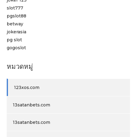
joker 123
slot777
pgslot88
betway
jokerasia
pg slot
gogoslot
หมวดหมู่
123xos.com
13satanbets.com
13satanbets.com