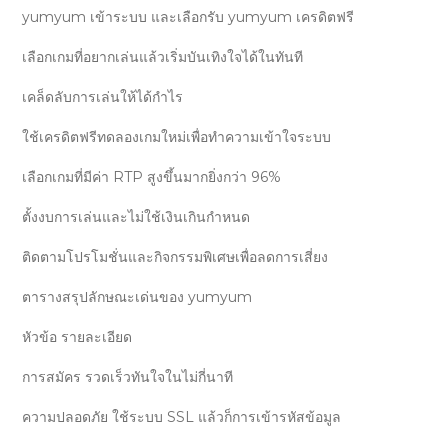
yumyum เข้าระบบ และเลือกรับ yumyum เครดิตฟรี
เลือกเกมที่อยากเล่นแล้วเริ่มบันเทิงใจได้ในทันที
เคล็ดลับการเล่นให้ได้กำไร
ใช้เครดิตฟรีทดลองเกมใหม่เพื่อทำความเข้าใจระบบ
เลือกเกมที่มีค่า RTP สูงขึ้นมากยิ่งกว่า 96%
ตั้งงบการเล่นและไม่ใช้เงินเกินกำหนด
ติดตามโปรโมชั่นและกิจกรรมพิเศษเพื่อลดการเสี่ยง
ตารางสรุปลักษณะเด่นของ yumyum
หัวข้อ รายละเอียด
การสมัคร รวดเร็วทันใจในไม่กี่นาที
ความปลอดภัย ใช้ระบบ SSL แล้วก็การเข้ารหัสข้อมูล