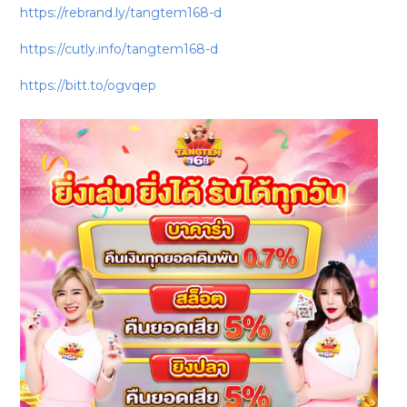
https://rebrand.ly/tangtem168-d
https://cutly.info/tangtem168-d
https://bitt.to/ogvqep