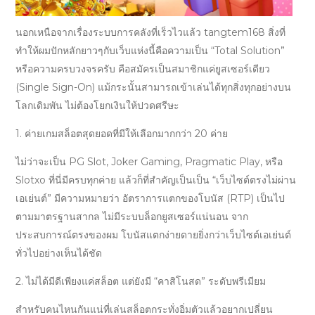
นอกเหนือจากเรื่องระบบการคลังที่เร็วไวแล้ว tangtem168 สิ่งที่
ทำให้ผมปักหลักยาวๆกับเว็บแห่งนี้คือความเป็น “Total Solution”
หรือความครบวงจรครับ คือสมัครเป็นสมาชิกแค่ยูสเซอร์เดียว
(Single Sign-On) แม้กระนั้นสามารถเข้าเล่นได้ทุกสิ่งทุกอย่างบน
โลกเดิมพัน ไม่ต้องโยกเงินให้ปวดศรีษะ
1. ค่ายเกมสล็อตสุดยอดที่มีให้เลือกมากกว่า 20 ค่าย
ไม่ว่าจะเป็น PG Slot, Joker Gaming, Pragmatic Play, หรือ
Slotxo ที่นี่มีครบทุกค่าย แล้วก็ที่สำคัญเป็นเป็น “เว็บไซต์ตรงไม่ผ่าน
เอเย่นต์” มีความหมายว่า อัตราการแตกของโบนัส (RTP) เป็นไป
ตามมาตรฐานสากล ไม่มีระบบล็อกยูสเซอร์แน่นอน จาก
ประสบการณ์ตรงของผม โบนัสแตกง่ายดายยิ่งกว่าเว็บไซต์เอเย่นต์
ทั่วไปอย่างเห็นได้ชัด
2. ไม่ได้มีดีเพียงแค่สล็อต แต่ยังมี “คาสิโนสด” ระดับพรีเมียม
สำหรับคนไหนกันแน่ที่เล่นสล็อตกระทั่งอิ่มตัวแล้วอยากเปลี่ยน