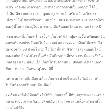
ถ้าเกิดคุณเป็นคนหนึ่งที่กำลังมองหาทางเลือกในการสร้างรายได้
พิเศษ หรือมองหาความบันเทิงที่สามารถกลายเป็นเงินก้อนได้ใน
ค่ำคืนเดียว ผมบอกเลยว่าคุณมาถูกทางแล้วครับ สล็อตเว็บตรง
เนื้อหานี้ไม่ใช่การรีวิวแบบหน้าม้า แต่บรรยายจากประสบการณ์จริง
ของผู้ที่โลดแล่นอยู่ในวงการเกมเดิมพันออนไลน์มานานกว่า 10 ปี
เจอมาหมดทั้งเว็บคดโกง เว็บผี เว็บไซต์ที่ฝากปุ๊บหายปั๊บ หรือถอนเงิน
หนจะต้องรอผ่านวันจนไม่มีอารมณ์ แต่ว่าหลังจากที่ผมได้มาพบกับ
tangtem168 ฝากเร็วถอนไว ไม่มีขั้นต่ำ ชีวิตการลงทุนออนไลน์
ของผมก็เปลี่ยนไปโดยสิ้นเชิง มันคือระบบที่ครบวงจร มีความยั่งยืน
มั่นคงสูง และเปลี่ยนเป็นเว็บที่ได้รับความนิยมปัจจุบันที่เหล่านักเดิม
พันต่างบอกต่อกันหนาหูในนาทีนี้
เพราะอะไรผมถึงเลือก สล็อตเว็บตรง ฝากเร็วถอนไว ไม่มีอย่างต่ำ
ในวันที่ตลาดเว็บพนันล้นเมือง?
จุดเริ่มแรกที่ทำให้ผมเปิดใจให้กับเว็บแห่งนี้ มีต้นเหตุจากความแหนง
หน่ายระบบเก่าๆครับผม อดีตสมัยเวลาเราจะเล่นสล็อตหรือคาสิโน
ออนไลน์ทีไร