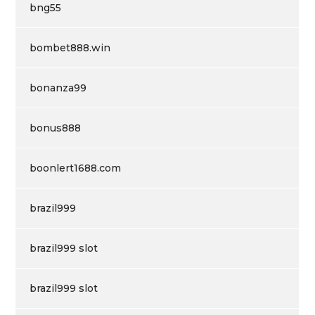
bng55
bombet888.win
bonanza99
bonus888
boonlert1688.com
brazil999
brazil999 slot
brazil999 slot