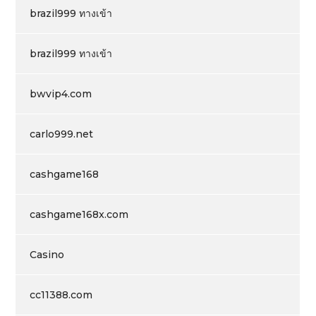
brazil999 ทางเข้า
brazil999 ทางเข้า
bwvip4.com
carlo999.net
cashgame168
cashgame168x.com
Casino
cc11388.com