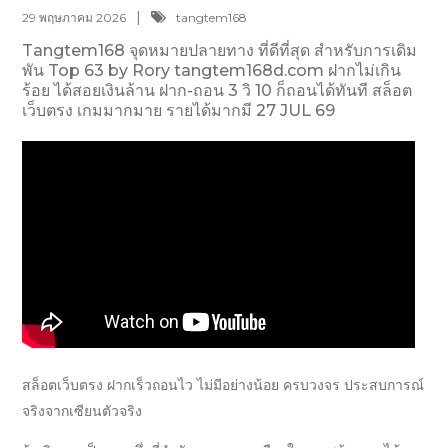
29 พฤษภาคม 2026
tangtem168
Tangtem168 จุดหมายปลายทาง ที่ดีที่สุด สำหรับการเดิม
พัน Top 63 by Rory tangtem168d.com ฝากไม่เกิน
ร้อย ได้สอยเงินล้าน ฝาก-ถอน 3 วิ 10 ก็ถอนได้ทันที สล็อต
เว็บตรง เกมมากมาย รายได้มากมี 27 JUL 69
สล็อตเว็บตรง ฝากเร็วถอนไว ไม่มีอย่างน้อย ครบวงจร ประสบการณ์
จริงจากเซียนตัวจริง