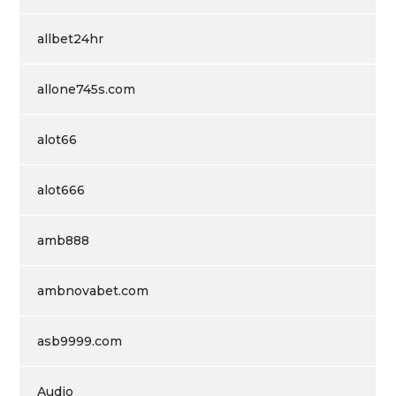
allbet24hr
allone745s.com
alot66
alot666
amb888
ambnovabet.com
asb9999.com
Audio