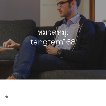
tangtem168
หมวดหมู่:
tangtem168