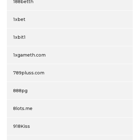
188betth
1xbet
1xbit1
1xgameth.com
789pluss.com
888pg
8lots.me
918Kiss