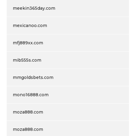
meekin365day.com
mexicanoo.com
mfj889xx.com
mib555s.com
mmgoldsbets.com
mono16888.com
moza888.com
moza888.com