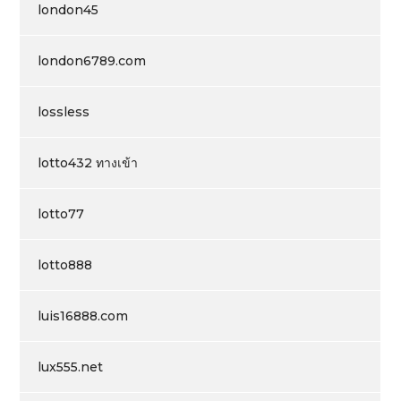
london45
london6789.com
lossless
lotto432 ทางเข้า
lotto77
lotto888
luis16888.com
lux555.net