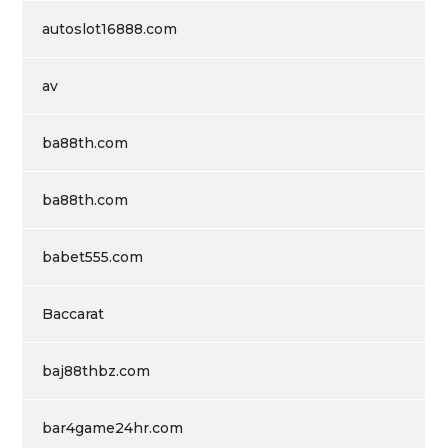
autoslot16888.com
av
ba88th.com
ba88th.com
babet555.com
Baccarat
baj88thbz.com
bar4game24hr.com