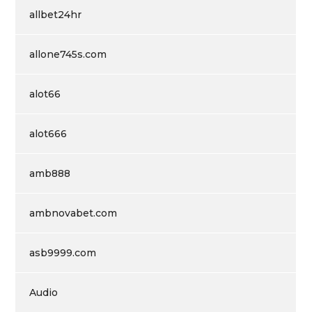
allbet24hr
allone745s.com
alot66
alot666
amb888
ambnovabet.com
asb9999.com
Audio