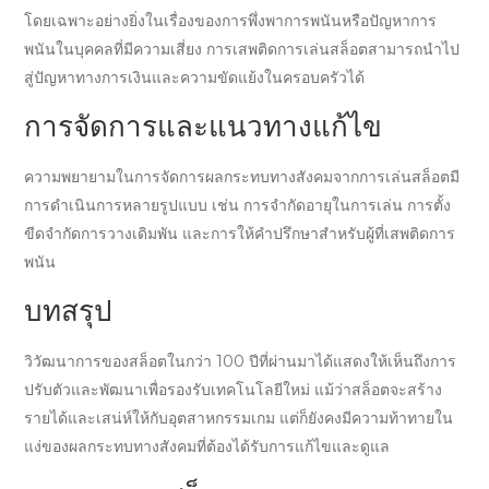
โดยเฉพาะอย่างยิ่งในเรื่องของการพึ่งพาการพนันหรือปัญหาการ
พนันในบุคคลที่มีความเสี่ยง การเสพติดการเล่นสล็อตสามารถนำไป
สู่ปัญหาทางการเงินและความขัดแย้งในครอบครัวได้
การจัดการและแนวทางแก้ไข
ความพยายามในการจัดการผลกระทบทางสังคมจากการเล่นสล็อตมี
การดำเนินการหลายรูปแบบ เช่น การจำกัดอายุในการเล่น การตั้ง
ขีดจำกัดการวางเดิมพัน และการให้คำปรึกษาสำหรับผู้ที่เสพติดการ
พนัน
บทสรุป
วิวัฒนาการของสล็อตในกว่า 100 ปีที่ผ่านมาได้แสดงให้เห็นถึงการ
ปรับตัวและพัฒนาเพื่อรองรับเทคโนโลยีใหม่ แม้ว่าสล็อตจะสร้าง
รายได้และเสน่ห์ให้กับอุตสาหกรรมเกม แต่ก็ยังคงมีความท้าทายใน
แง่ของผลกระทบทางสังคมที่ต้องได้รับการแก้ไขและดูแล