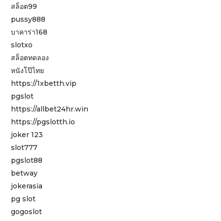
สล็อต99
pussy888
บาคาร่า168
slotxo
สล็อตทดลอง
หนังโป๊ไทย
https://1xbetth.vip
pgslot
https://allbet24hr.win
https://pgslotth.io
joker 123
slot777
pgslot88
betway
jokerasia
pg slot
gogoslot