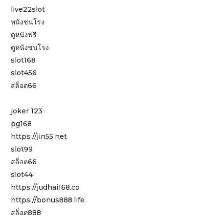
live22slot
หนังชนโรง
ดูหนังฟรี
ดูหนังชนโรง
slot168
slot456
สล็อต66
joker 123
pg168
https://jin55.net
slot99
สล็อต66
slot44
https://judhai168.co
https://bonus888.life
สล็อต888