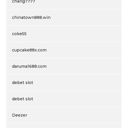
chang7777
chinatown888.win
coke55
cupcake88x.com
daruma1688.com
debet slot
debet slot
Deezer