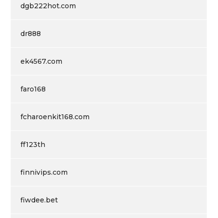
dgb222hot.com
dr888
ek4567.com
faro168
fcharoenkit168.com
ff123th
finnivips.com
fiwdee.bet