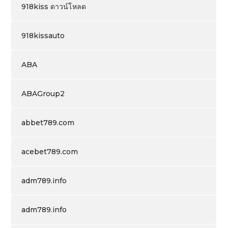
918kiss ดาวน์โหลด
918kissauto
ABA
ABAGroup2
abbet789.com
acebet789.com
adm789.info
adm789.info