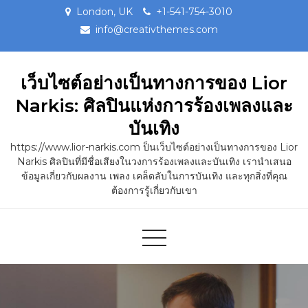
Skip
London, UK
+1-541-754-3010
to
info@creativthemes.com
content
เว็บไซต์อย่างเป็นทางการของ Lior
Narkis: ศิลปินแห่งการร้องเพลงและ
บันเทิง
https://www.lior-narkis.com ป็นเว็บไซต์อย่างเป็นทางการของ Lior
Narkis ศิลปินที่มีชื่อเสียงในวงการร้องเพลงและบันเทิง เรานำเสนอ
ข้อมูลเกี่ยวกับผลงาน เพลง เคล็ดลับในการบันเทิง และทุกสิ่งที่คุณ
ต้องการรู้เกี่ยวกับเขา