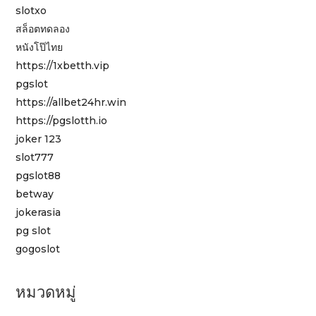
slotxo
สล็อตทดลอง
หนังโป๊ไทย
https://1xbetth.vip
pgslot
https://allbet24hr.win
https://pgslotth.io
joker 123
slot777
pgslot88
betway
jokerasia
pg slot
gogoslot
หมวดหมู่