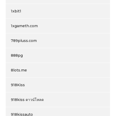
1xbit1
1xgameth.com
789pluss.com
888pg
8lots.me
918Kiss
918kiss ดาวน์โหลด
918kissauto