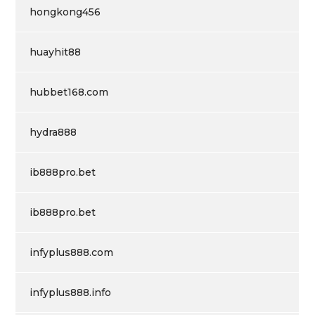
hongkong456
huayhit88
hubbet168.com
hydra888
ib888pro.bet
ib888pro.bet
infyplus888.com
infyplus888.info