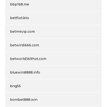
bbp168.me
betflixtikto
betm4vip.com
betwin6666.com
betworld369hot.com
bluewin8888.info
bng55
bombet888.win