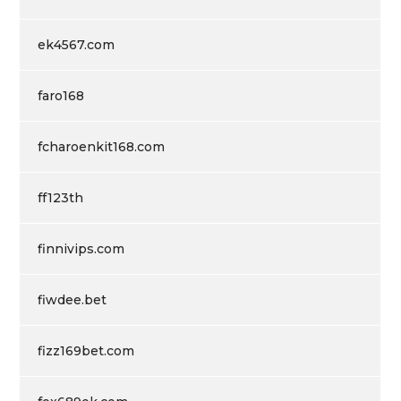
ek4567.com
faro168
fcharoenkit168.com
ff123th
finnivips.com
fiwdee.bet
fizz169bet.com