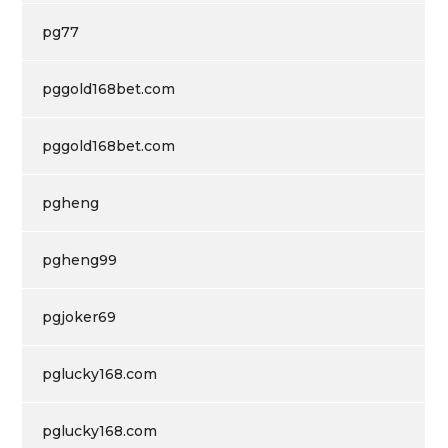
pg77
pggold168bet.com
pggold168bet.com
pgheng
pgheng99
pgjoker69
pglucky168.com
pglucky168.com