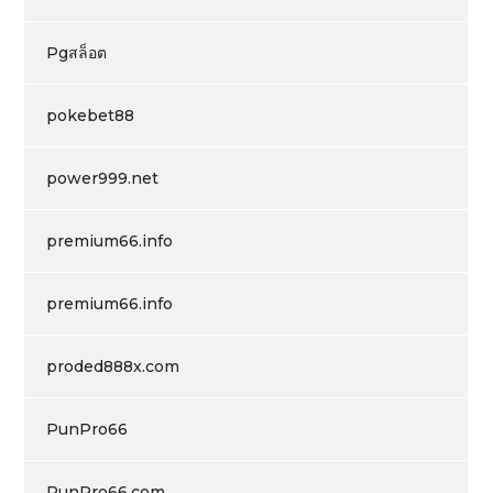
Pgสล็อต
pokebet88
power999.net
premium66.info
premium66.info
proded888x.com
PunPro66
PunPro66.com