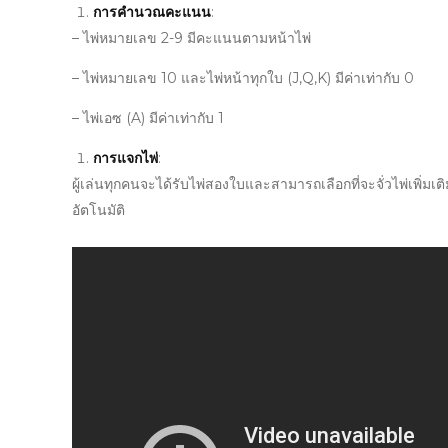
การคำนวณคะแนน
:
– ไพ่หมายเลข 2-9 มีคะแนนตามหน้าไพ่
– ไพ่หมายเลข 10 และไพ่หน้าทุกใบ (J,Q,K) มีค่าเท่ากับ 0
– ไพ่เอซ (A) มีค่าเท่ากับ 1
การแจกไพ่
:
ผู้เล่นทุกคนจะได้รับไพ่สองใบและสามารถเลือกที่จะจั่วไพ่เพิ่ม
อัตโนมัติ