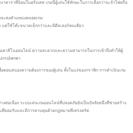
งบาคาร่าที่นิยมในฝรั่งเศส เกมนี้ผู้เล่นใช้ทักษะในการเลือกว่าจะจั่วไพ่หรือ
มือจะคงตำแหน่งตลอดเกม
แต่ใช้โต๊ะขนาดเล็กกว่าและมีดีลเลอร์คนเดียว
่สุดในคาสิโนออนไลน์ ความสะดวกและความสามารถในการเข้าถึงทำให้ผู้
อุปกรณ์พกพา
่อตอบสนองความต้องการของผู้เล่น ทั้งในแง่ของกราฟิก การดำเนินเกม
างต่อเนื่อง ระบบเล่นเกมออนไลน์ที่ปลอดภัยยังเป็นปัจจัยหนึ่งที่ช่วยสร้าง
นที่ยอมรับและมีการควบคุมด้วยกฎหมายที่เคร่งครัด