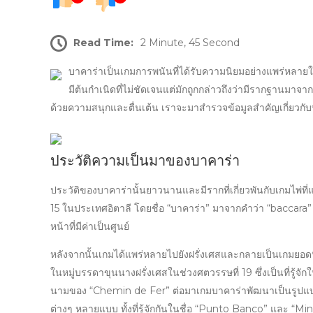
Read Time:
2 Minute, 45 Second
บาคาร่าเป็นเกมการพนันที่ได้รับความนิยมอย่างแพร่หลายในห
มีต้นกำเนิดที่ไม่ชัดเจนแต่มักถูกกล่าวถึงว่ามีรากฐานมาจา
ด้วยความสนุกและตื่นเต้น เราจะมาสำรวจข้อมูลสำคัญเกี่ยวกั
ประวัติความเป็นมาของบาคาร่า
ประวัติของบาคาร่านั้นยาวนานและมีรากที่เกี่ยวพันกับเกมไพ่ที่แ
15 ในประเทศอิตาลี โดยชื่อ “บาคาร่า” มาจากคำว่า “baccara” ใน
หน้าที่มีค่าเป็นศูนย์
หลังจากนั้นเกมได้แพร่หลายไปยังฝรั่งเศสและกลายเป็นเกมยอด
ในหมู่บรรดาขุนนางฝรั่งเศสในช่วงศตวรรษที่ 19 ซึ่งเป็นที่รู้จัก
นามของ “Chemin de Fer” ต่อมาเกมบาคาร่าพัฒนาเป็นรูปแ
ต่างๆ หลายแบบ ทั้งที่รู้จักกันในชื่อ “Punto Banco” และ “Min