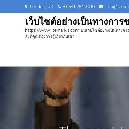
Skip
London, UK
+1-541-754-3010
info@creat
to
content
เว็บไซต์อย่างเป็นทางการข
https://www.lior-narkis.com ป็นเว็บไซต์อย่างเป็นทางการข
สิ่งที่คุณต้องการรู้เกี่ยวกับเขา