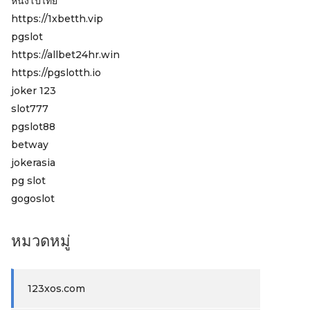
หนังโป๊ไทย
https://1xbetth.vip
pgslot
https://allbet24hr.win
https://pgslotth.io
joker 123
slot777
pgslot88
betway
jokerasia
pg slot
gogoslot
หมวดหมู่
123xos.com