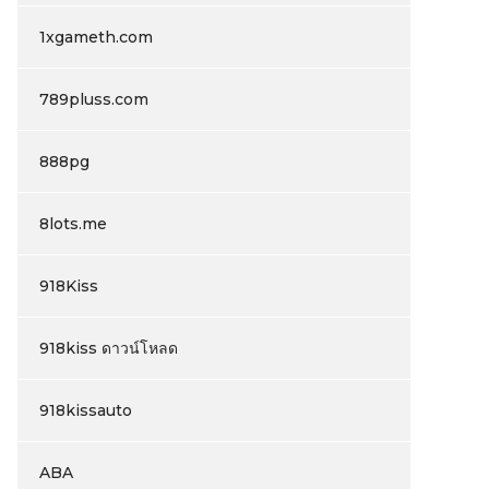
1xgameth.com
789pluss.com
888pg
8lots.me
918Kiss
918kiss ดาวน์โหลด
918kissauto
ABA