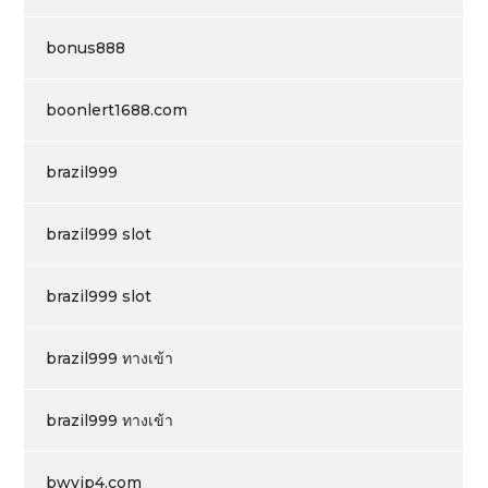
bonus888
boonlert1688.com
brazil999
brazil999 slot
brazil999 slot
brazil999 ทางเข้า
brazil999 ทางเข้า
bwvip4.com