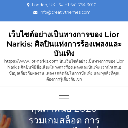
Skip
London, UK
+1-541-754-3010
to
info@creativthemes.com
content
เว็บไซต์อย่างเป็นทางการของ Lior
Narkis: ศิลปินแห่งการร้องเพลงและ
บันเทิง
https://www.lior-narkis.com ป็นเว็บไซต์อย่างเป็นทางการของ Lior
Narkis ศิลปินที่มีชื่อเสียงในวงการร้องเพลงและบันเทิง เรานำเสนอ
ข้อมูลเกี่ยวกับผลงาน เพลง เคล็ดลับในการบันเทิง และทุกสิ่งที่คุณ
ต้องการรู้เกี่ยวกับเขา
Texas24 4
กุมภาพันธ์ 2026
รวมเกมสล็อต การ