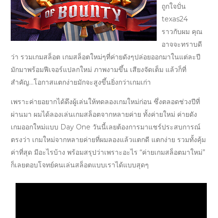
ถูกใจปั่น
texas24
ราวกับผม คุณ
อาจจะทราบดี
ว่า รวมเกมสล็อต เกมสล็อตใหม่ๆที่ค่ายดังๆปล่อยออกมาในแต่ละปี
มักมาพร้อมฟีเจอร์แปลกใหม่ ภาพงามขึ้น เสียงจัดเต็ม แล้วก็ที่
สำคัญ…โอกาสแตกง่ายมักจะสูงขึ้นยิ่งกว่าเกมเก่า
เพราะค่ายอยากได้ดึงผู้เล่นให้ทดลองเกมใหม่ก่อน ซึ่งตลอดช่วงปีที่
ผ่านมา ผมได้ลองเล่นเกมสล็อตจากหลายค่าย ทั้งค่ายใหม่ ค่ายดัง
เกมออกใหม่แบบ Day One วันนี้เลยต้องการมาแชร์ประสบการณ์
ตรงว่า เกมใหม่จากหลายค่ายที่ผมลองแล้วแตกดี แตกง่าย รวมทั้งคุ้ม
ค่าที่สุด มีอะไรบ้าง พร้อมสรุปว่าเพราะอะไร “ค่ายเกมสล็อตมาใหม่”
ก็เลยตอบโจทย์คนเล่นสล็อตแบบเราได้แบบสุดๆ