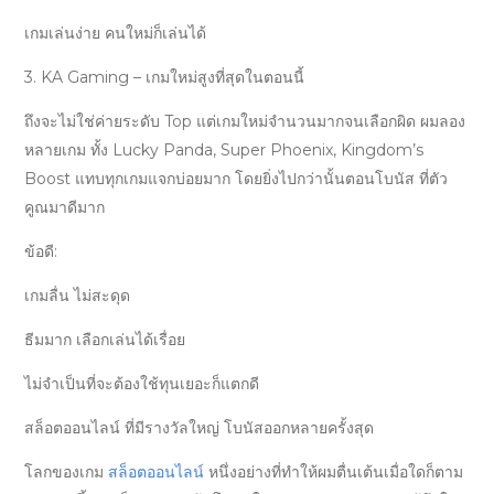
เกมเล่นง่าย คนใหม่ก็เล่นได้
3. KA Gaming – เกมใหม่สูงที่สุดในตอนนี้
ถึงจะไม่ใช่ค่ายระดับ Top แต่เกมใหม่จำนวนมากจนเลือกผิด ผมลอง
หลายเกม ทั้ง Lucky Panda, Super Phoenix, Kingdom’s
Boost แทบทุกเกมแจกบ่อยมาก โดยยิ่งไปกว่านั้นตอนโบนัส ที่ตัว
คูณมาดีมาก
ข้อดี:
เกมลื่น ไม่สะดุด
ธีมมาก เลือกเล่นได้เรื่อย
ไม่จำเป็นที่จะต้องใช้ทุนเยอะก็แตกดี
สล็อตออนไลน์ ที่มีรางวัลใหญ่ โบนัสออกหลายครั้งสุด
โลกของเกม
สล็อตออนไลน์
หนึ่งอย่างที่ทำให้ผมตื่นเต้นเมื่อใดก็ตาม