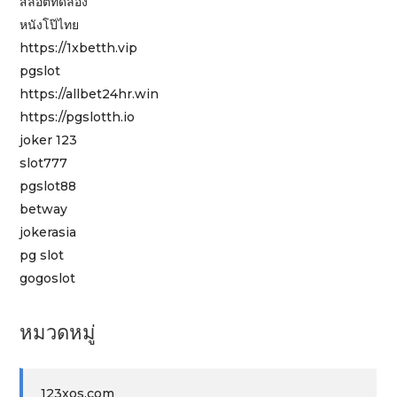
สล็อตทดลอง
หนังโป๊ไทย
https://1xbetth.vip
pgslot
https://allbet24hr.win
https://pgslotth.io
joker 123
slot777
pgslot88
betway
jokerasia
pg slot
gogoslot
หมวดหมู่
123xos.com