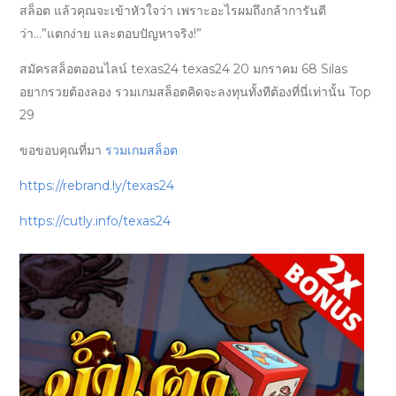
สล็อต แล้วคุณจะเข้าหัวใจว่า เพราะอะไรผมถึงกล้าการันตี
ว่า…”แตกง่าย และตอบปัญหาจริง!”
สมัครสล็อตออนไลน์ texas24 texas24 20 มกราคม 68 Silas
อยากรวยต้องลอง รวมเกมสล็อตคิดจะลงทุนทั้งทีต้องที่นี่เท่านั้น Top
29
ขอขอบคุณที่มา
รวมเกมสล็อต
https://rebrand.ly/texas24
https://cutly.info/texas24