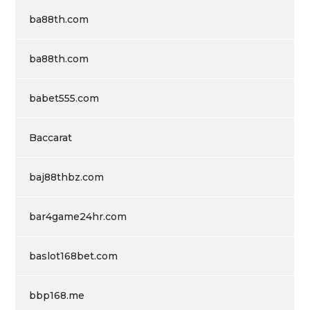
ba88th.com
ba88th.com
babet555.com
Baccarat
baj88thbz.com
bar4game24hr.com
baslot168bet.com
bbp168.me