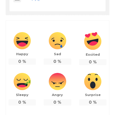
Happy
Sad
Excited
0
%
0
%
0
%
Sleepy
Angry
Surprise
0
%
0
%
0
%