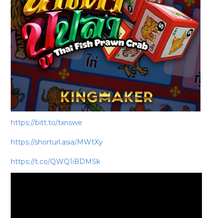
https://bitt.to/txnswe
https://shorturl.asia/MWtXy
https://t.co/QWQ1iBDMSk