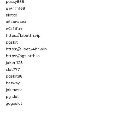
pussy888
บาคาร่า168
slotxo
สล็อตทดลอง
หนังโป๊ไทย
https://1xbetth.vip
pgslot
https://allbet24hr.win
https://pgslotth.io
joker 123
slot777
pgslot88
betway
jokerasia
pg slot
gogoslot