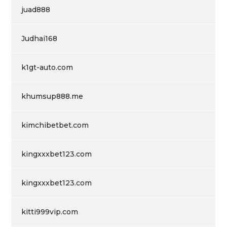
juad888
Judhai168
k1gt-auto.com
khumsup888.me
kimchibetbet.com
kingxxxbet123.com
kingxxxbet123.com
kitti999vip.com