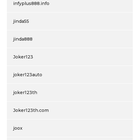
infyplus888.info
jinda55
jinda888
Joker123
joker123auto
joker123th
Joker123th.com
joox