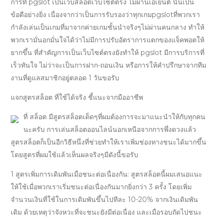
การที่ pgslot เป็นเว็บสล็อตเว็บไซต์ตรง ไม่ผ่านเอเย่นต์ นั้นเป็น
ข้อดีอย่างยิ่ง เนื่องจากว่าเป็นการรับรองว่าทุกเกมpgslotที่พวกเรา
กำลังเล่นเป็นเกมที่มาจากค่ายเกมชั้นนำจริงๆไม่ผ่านคนกลาง ทำให้
พวกเรามั่นอกมั่นใจได้ว่าไม่มีการปรับอัตราการแตกของแจ็คพอตให้
ยากขึ้น ที่สำคัญการเป็นเว็บไซต์ตรงยังทำให้ pgslot มีการบริการที่
เร็วทันใจ ไม่ว่าจะเป็นการฝาก-ถอนเงิน หรือการให้คำปรึกษาจากทีม
งานที่ดูแลสมาชิกอยู่ตลอด 1 วันขอรับ
แจกสูตรสล็อต ที่ใช้ได้จริง ชี้แนะจากมืออาชีพ
ที่ สล็อต มีสูตรสล็อตเด็ดๆที่ผมต้องการจะมาแนะนำให้กับทุกคน
นะครับ การเล่นสล็อตออนไลน์นอกเหนือจากการพึ่งดวงแล้ว
สูตรสล็อตก็เป็นอีกวิธีหนึ่งที่ช่วยทำให้เราเพิ่มช่องทางชนะได้มากขึ้น
โดยสูตรที่ผมใช้แล้วเห็นผลจริงๆมีดังนี้ขอรับ
1 สูตรเพิ่มการเดิมพันเมื่อชนะต่อเนื่องกัน: สูตรสล็อตนี้ผมเสนอแนะ
ให้ใช้เมื่อพวกเราเริ่มชนะต่อเนื่องกันมากยิ่งกว่า 3 ครั้ง โดยเพิ่ม
จำนวนเงินที่ใช้ในการเดิมพันขึ้นไปทีละ 10-20% จากเงินเดิมพัน
เดิม ด้วยเหตุว่าจังหวะที่จะชนะยังมีต่อเนื่อง และเมื่อรอบถัดไปชนะ