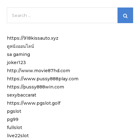
Search
for:
https://918kissauto.xyz
ดูหนังออนไลน์
sa gaming
joker123
http://www.movie87hd.com
https://www.pussy888play.com
https://pussy888win.com
sexybaccarat
https://www.pgslot.golf
pgslot
pg99
fullslot
live22slot