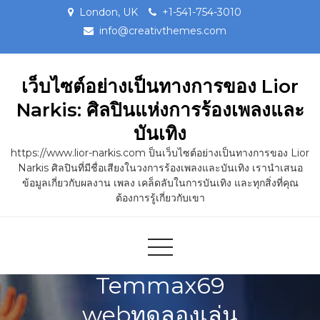
Skip
London, UK
+1-541-754-3010
to
info@creativthemes.com
content
เว็บไซต์อย่างเป็นทางการของ Lior
Narkis: ศิลปินแห่งการร้องเพลงและ
บันเทิง
https://www.lior-narkis.com ป็นเว็บไซต์อย่างเป็นทางการของ Lior
Narkis ศิลปินที่มีชื่อเสียงในวงการร้องเพลงและบันเทิง เรานำเสนอ
ข้อมูลเกี่ยวกับผลงาน เพลง เคล็ดลับในการบันเทิง และทุกสิ่งที่คุณ
ต้องการรู้เกี่ยวกับเขา
Temmax69
webทดลองเล่น