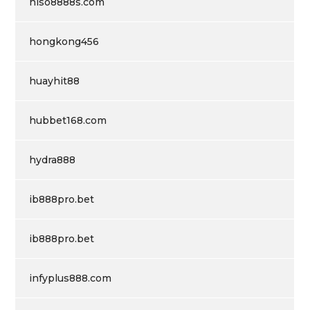
hiso8888s.com
hongkong456
huayhit88
hubbet168.com
hydra888
ib888pro.bet
ib888pro.bet
infyplus888.com