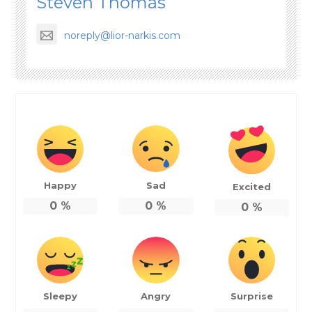
Steven Thomas
noreply@lior-narkis.com
Happy
Sad
Excited
0
%
0
%
0
%
Sleepy
Angry
Surprise