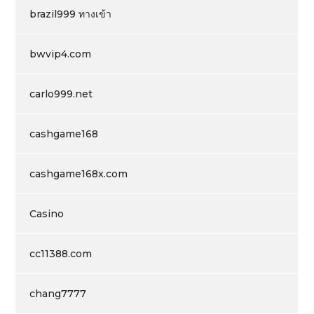
brazil999 ทางเข้า
bwvip4.com
carlo999.net
cashgame168
cashgame168x.com
Casino
cc11388.com
chang7777