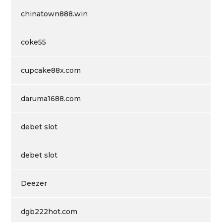
chinatown888.win
coke55
cupcake88x.com
daruma1688.com
debet slot
debet slot
Deezer
dgb222hot.com