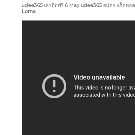
udee365 เครดิตฟรี 6 May udee365 สมัคร แจ็คพอตไม่ม
Lorna