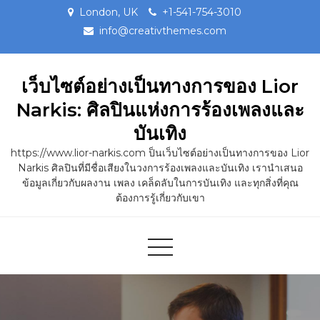
Skip
London, UK
+1-541-754-3010
to
info@creativthemes.com
content
เว็บไซต์อย่างเป็นทางการของ Lior
Narkis: ศิลปินแห่งการร้องเพลงและ
บันเทิง
https://www.lior-narkis.com ป็นเว็บไซต์อย่างเป็นทางการของ Lior
Narkis ศิลปินที่มีชื่อเสียงในวงการร้องเพลงและบันเทิง เรานำเสนอ
ข้อมูลเกี่ยวกับผลงาน เพลง เคล็ดลับในการบันเทิง และทุกสิ่งที่คุณ
ต้องการรู้เกี่ยวกับเขา