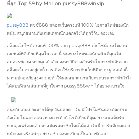
ที่สุด Top 59 by Marlon pussy888win.vip
pussy888
พุซซี่888 สล็อตเว็บตรงแท้ 100% โอกาสใหม่ของนัก
พนัน สนุกสนานกับเกมแตกหนักแตกจริงได้ทุกวี่วัน ลองเลย!
สล็อตเว็บไซต์ตรงแท้ 100% จาก pussy888 เว็บไซต์ตรงไม่ผ่าน
เอเย่นต์ที่ดีเยี่ยมที่สุดในเวลานี้ หนทางใหม่ของนักพนันที่คุณไม่
สมควรพลาด หากคุณกำลังมองหาวิถีทางสำหรับในการทำเงินจาก
สล็อตเว็บตรงอยู่ล่ะก็ การเลือกใช้บริการกับเว็บที่มีมาตรฐานแล้วก็
ความปลอดภัยสูงจะช่วยทำให้คุณสนุกสนานกับกระบวนการทำกำไร
ได้แบบฟินๆเล่นเกมที่ถูกใจจาก pussy888win ได้อย่างสบายใจ
สนุกกับเกมเยอะมากได้ทุกวันตลอด 1 วัน มีโปรโมชั่นและกิจกรรม
จัดเต็ม ไม่พลาดแนวทางการทำกำไรที่เยี่ยมที่สุดอย่างแน่แท้ครับ
หากคุณพร้อมแล้ว มาสมัครสมาชิกใหม่ได้แล้ววันนี้ การันตีเกมแตก
หนักแตกจริงแน่ๆ อย่ารอช้า ลงทะเบียนเป็นสมาชิกเลย!