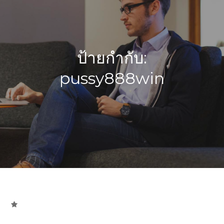
ป้ายกำกับ:
pussy888win