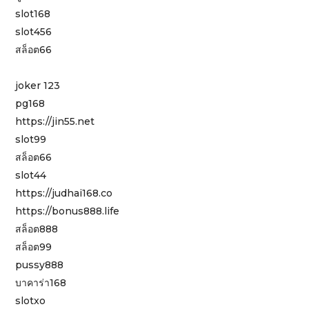
slot168
slot456
สล็อต66
joker 123
pg168
https://jin55.net
slot99
สล็อต66
slot44
https://judhai168.co
https://bonus888.life
สล็อต888
สล็อต99
pussy888
บาคาร่า168
slotxo