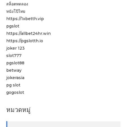
สล็อตทดลอง
หนังโป๊ไทย
https://1xbetth.vip
pgslot
https://allbet24hr.win
https://pgslotth.io
joker 123
slot777
pgslot88
betway
jokerasia
pg slot
gogoslot
หมวดหมู่