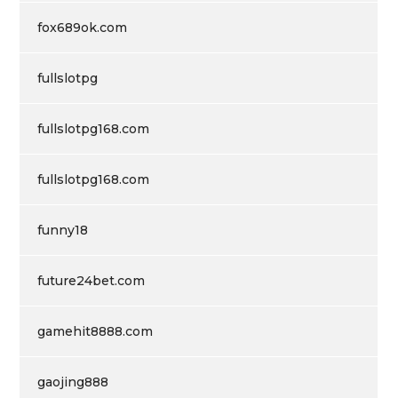
fox689ok.com
fullslotpg
fullslotpg168.com
fullslotpg168.com
funny18
future24bet.com
gamehit8888.com
gaojing888