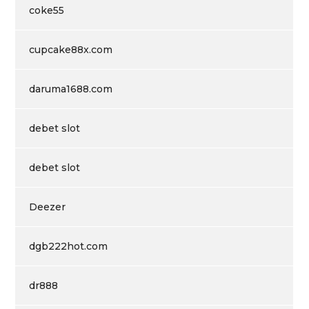
coke55
cupcake88x.com
daruma1688.com
debet slot
debet slot
Deezer
dgb222hot.com
dr888