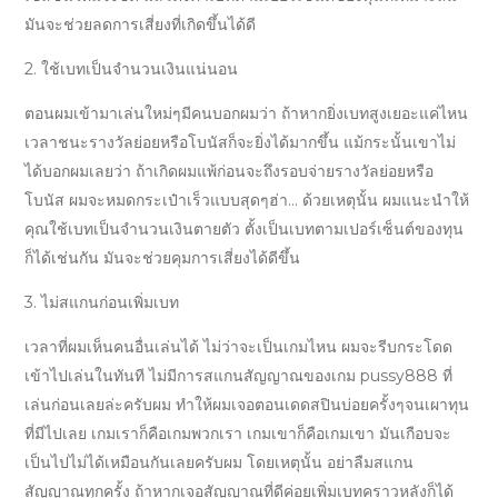
มันจะช่วยลดการเสี่ยงที่เกิดขึ้นได้ดี
2. ใช้เบทเป็นจำนวนเงินแน่นอน
ตอนผมเข้ามาเล่นใหม่ๆมีคนบอกผมว่า ถ้าหากยิ่งเบทสูงเยอะแค่ไหน
เวลาชนะรางวัลย่อยหรือโบนัสก็จะยิ่งได้มากขึ้น แม้กระนั้นเขาไม่
ได้บอกผมเลยว่า ถ้าเกิดผมแพ้ก่อนจะถึงรอบจ่ายรางวัลย่อยหรือ
โบนัส ผมจะหมดกระเป๋าเร็วแบบสุดๆฮ่า… ด้วยเหตุนั้น ผมแนะนำให้
คุณใช้เบทเป็นจำนวนเงินตายตัว ตั้งเป็นเบทตามเปอร์เซ็นต์ของทุน
ก็ได้เช่นกัน มันจะช่วยคุมการเสี่ยงได้ดีขึ้น
3. ไม่สแกนก่อนเพิ่มเบท
เวลาที่ผมเห็นคนอื่นเล่นได้ ไม่ว่าจะเป็นเกมไหน ผมจะรีบกระโดด
เข้าไปเล่นในทันที ไม่มีการสแกนสัญญาณของเกม pussy888 ที่
เล่นก่อนเลยล่ะครับผม ทำให้ผมเจอตอนเดดสปินบ่อยครั้งๆจนเผาทุน
ที่มีไปเลย เกมเราก็คือเกมพวกเรา เกมเขาก็คือเกมเขา มันเกือบจะ
เป็นไปไม่ได้เหมือนกันเลยครับผม โดยเหตุนั้น อย่าลืมสแกน
สัญญาณทุกครั้ง ถ้าหากเจอสัญญาณที่ดีค่อยเพิ่มเบทคราวหลังก็ได้