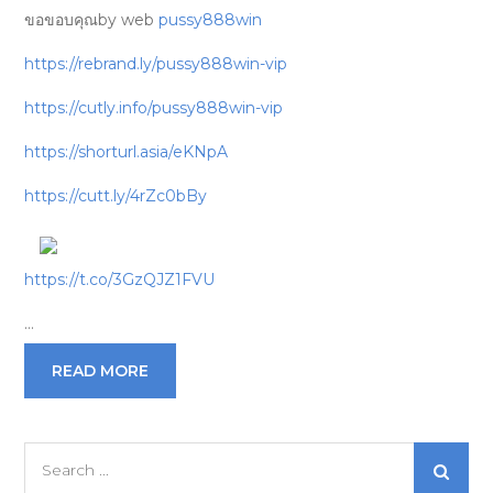
ขอขอบคุณby web
pussy888win
https://rebrand.ly/pussy888win-vip
https://cutly.info/pussy888win-vip
https://shorturl.asia/eKNpA
https://cutt.ly/4rZc0bBy
https://t.co/3GzQJZ1FVU
…
READ MORE
Search
for: