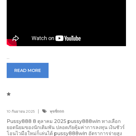
…
READ MORE
10 กันยายน 2025
พุซซี่888
Pussy888 8 ตุลาคม 2025 pussy888win ทางเลือก
ยอดนิยมของนักเดิมพัน ปลอดภัยคุ้มค่าการลงทุน เงินชัวร์
โอนไวมือใหม่ก็เล่นได้ pussy888win อัตราการจ่ายสูง