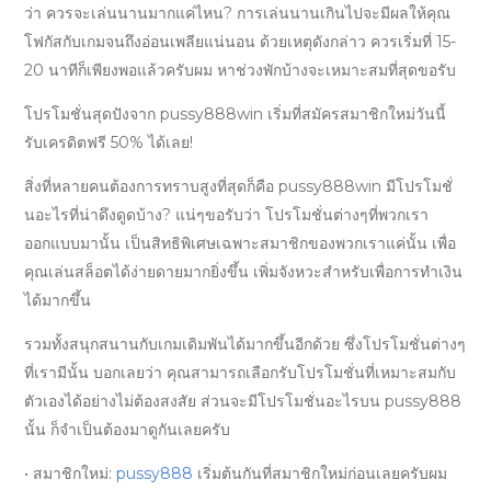
ว่า ควรจะเล่นนานมากแค่ไหน? การเล่นนานเกินไปจะมีผลให้คุณ
โฟกัสกับเกมจนถึงอ่อนเพลียแน่นอน ด้วยเหตุดังกล่าว ควรเริ่มที่ 15-
20 นาทีก็เพียงพอแล้วครับผม หาช่วงพักบ้างจะเหมาะสมที่สุดขอรับ
โปรโมชั่นสุดปังจาก pussy888win เริ่มที่สมัครสมาชิกใหม่วันนี้
รับเครดิตฟรี 50% ได้เลย!
สิ่งที่หลายคนต้องการทราบสูงที่สุดก็คือ pussy888win มีโปรโมชั่
นอะไรที่น่าดึงดูดบ้าง? แน่ๆขอรับว่า โปรโมชั่นต่างๆที่พวกเรา
ออกแบบมานั้น เป็นสิทธิพิเศษเฉพาะสมาชิกของพวกเราแค่นั้น เพื่อ
คุณเล่นสล็อตได้ง่ายดายมากยิ่งขึ้น เพิ่มจังหวะสำหรับเพื่อการทำเงิน
ได้มากขึ้น
รวมทั้งสนุกสนานกับเกมเดิมพันได้มากขึ้นอีกด้วย ซึ่งโปรโมชั่นต่างๆ
ที่เรามีนั้น บอกเลยว่า คุณสามารถเลือกรับโปรโมชั่นที่เหมาะสมกับ
ตัวเองได้อย่างไม่ต้องสงสัย ส่วนจะมีโปรโมชั่นอะไรบน pussy888
นั้น ก็จำเป็นต้องมาดูกันเลยครับ
• สมาชิกใหม่:
pussy888
เริ่มต้นกันที่สมาชิกใหม่ก่อนเลยครับผม