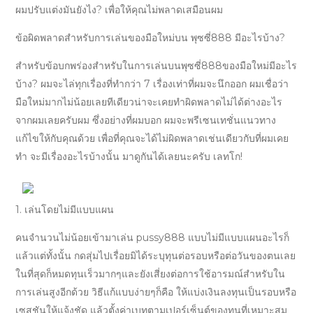
ผมปรับแต่งมันยังไง? เพื่อให้คุณไม่พลาดเสมือนผม
ข้อผิดพลาดสำหรับการเล่นของมือใหม่บน พุซซี่888 มีอะไรบ้าง?
สำหรับข้อบกพร่องสำหรับในการเล่นบนพุซซี่888ของมือใหม่มีอะไร
บ้าง? ผมจะไล่ทุกเรื่องที่ทำกว่า 7 เรื่องเท่าที่ผมจะนึกออก ผมเชื่อว่า
มือใหม่มากไม่น้อยเลยทีเดียวน่าจะเคยทำผิดพลาดไม่ได้ต่างอะไร
จากผมเลยครับผม ซึ่งอย่างที่ผมบอก ผมจะพรีเซนเทชั่นแนวทาง
แก้ไขให้กับคุณด้วย เพื่อที่คุณจะได้ไม่ผิดพลาดเช่นเดียวกับที่ผมเคย
ทำ จะมีเรื่องอะไรบ้างนั้น มาดูกันได้เลยนะครับ เลทโก!
1. เล่นโดยไม่มีแบบแผน
คนจำนวนไม่น้อยเข้ามาเล่น pussy888 แบบไม่มีแบบแผนอะไรก็
แล้วแต่ทั้งนั้น กดสุ่มไปเรื่อยมิได้ระบุทุนต่อรอบหรือต่อวันของตนเลย
ในที่สุดก็หมดทุนเร็วมากๆและยังเสี่ยงต่อการใช้อารมณ์สำหรับใน
การเล่นสูงอีกด้วย วิธีแก้แบบง่ายๆก็คือ ให้แบ่งเงินลงทุนเป็นรอบหรือ
เซสชันให้แจ้งชัด แล้วตั้งค่าเบทตามเปอร์เซ็นต์ของทุนที่เหมาะสม