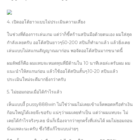
4. เปิดออโต้ยาวแบบไม่ประเมินความเสี่ยง
ในช่วงที่ต้องการเล่นเกม แต่ว่าก็ขี้คร้านสปินมือด้วยตนเอง ผมใส่สุด
กำลังเลยครับ ออโต้สปินยาวๆ50-200 สปินก็ทำมาแล้ว แล้วยิ่งเคย
เล่นแบบไม่สแกนสัญญาณมาก่อน พอจัดออโต้สปินมากขนาดนี้
ผมลัพธ์ก็คือ ผมแทบจะหมดทุนที่มีด้านใน 10 นาทีเลยล่ะครับผม ผม
แนะนำให้สแกนก่อน แล้วใช้ออโต้สปินสั้นๆ10-20 สปินแล้ว
ประเมินใหม่จะดีมากยิ่งกว่าครับ
5. ไม่ยอมถอนเมื่อได้กำไรแล้ว
เห็นแบบงี้ pussy888win ไม่ใช่ว่าผมไม่เคยเข้าแจ็คพอตหรือทำเงิน
ก้อนใหญ่ได้เลยจ๊ะขอรับ แน่ๆว่าผมเคยทำเป็น แต่ว่าผมแทบจะ ไม่
เคยได้กำไรจริงๆเลย นั่นก็เนื่องจากว่าทุกครั้งที่เล่นได้ ผมไม่ยอมถอน
นั่นแหละนะครับ ซึ่งวิธีแก้ไขแบบง่ายๆ