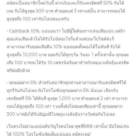
สมัครเป็นสมาชิกใหม่วันนี้ ฝากเงินและก็รับเครดิตฟรี 50% กันได้
เลย รับได้สูงสุด 500 บาท ทำยอดแค่ 3 เท่าแค่นั้น สามารถถอนได้
สูงสุดถึง 100 เท่ากันไปเลยนะครับ
• Cashback 10%: แน่นอนว่า ไม่มีผู้ใดต้องการเล่นเสียแน่ๆ แต่ถ้า
คุณเล่นเสียแล้วไม่ได้รับโบนัสอะไรก็แล้วแต่บนเว็บไซต์ล่ะก็
สามารถมารับยอดเสียคืน 10% ของยอดทั้งผองได้ในทันที รับได้
สูงสุดถึง 10,000 บาท ยอมรับได้ทุกๆวัน วันละ 1 ครั้งเท่านั้น ทุกยอด
เสีย 100 บาทจะได้รับ 10 เพชรนิลจินดาสำหรับหมุนวงล้อลุ้นเครดิต
ฟรีต่ออีกด้วย
• ทุกยอดฝาก 5%: สำหรับสมาชิกทุกท่านสามารถมารับเครดิตฟรีได้
ทุกวี่วันกันไปเลย กับโปรโมชั่นทุกยอดฝาก 5% นั่นเอง เลือกรับ
เครดิตฟรี 5% ได้ทันที สูงสุด 1,000 บาท ทำยอดแค่ 2 เท่า สามารถ
ถอนได้สูงสุดถึง 100 เท่า รวมทั้งยังไม่หมดเพียงเท่านี้ ทุกยอดฝาก
300 บาทยังได้รับอัญมณีไปหมุนวงล้อลุ้นรางวัลต่อกันไปเลย
เว็บตรงไม่ผ่านเอเย่นต์ขวัญใจคนไทย พุซซี่888 เท่านั้น! มือใหม่เล่น
ได้ 100% โปรโมชั่นจัดเต็มแน่นอน สมัครเลย!