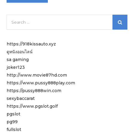
Search
for:
https://918kissauto.xyz
ดูหนังออนไลน์
sa gaming
joker123
http://www.movie87hd.com
https://www.pussy888play.com
https://pussy888win.com
sexybaccarat
https://www.pgslot.golf
pgslot
pg99
fullslot