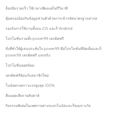
ล็อกอินรวดเร็ว ใช้เวลาเพียงแค่ไม่กี่วินาที
คุ้มครองป้องกันข้อมูลส่วนตัวด้วยการเข้ารหัสมาตรฐานสากล
รองรับการใช้งานทั้งบน iOS และก็ Android
โปรโมชั่นรวมทั้ง power99 เครดิตฟรี
สิ่งที่ทำให้ผู้เล่นประทับใจ power99 คือโปรโมชั่นที่จัดเต็มและก็
power99 เครดิตฟรี แจกจริง:
โปรโมชั่นยอดนิยม
เครดิตฟรีต้อนรับสมาชิกใหม่
โบนัสฝากคราวแรกสูงสุด 100%
คืนยอดเสียรายสัปดาห์
กิจกรรมพิเศษในเทศกาลต่างๆแจกโบนัสและก็ของรางวัล