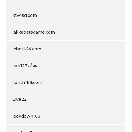
ktv4sd.com
lalikabetsgame.com
lcbet444.com
lion123สล็อต
lionth168.com
Live22
lockdown168