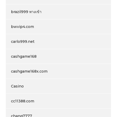
brazil999 ทางเข้า
bwvip4.com
carlo999.net
cashgame168
cashgame168x.com
Casino
cc11388.com
chang7777