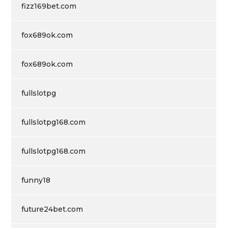
fizz169bet.com
fox689ok.com
fox689ok.com
fullslotpg
fullslotpg168.com
fullslotpg168.com
funny18
future24bet.com