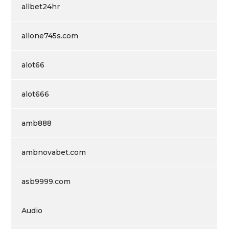
allbet24hr
allone745s.com
alot66
alot666
amb888
ambnovabet.com
asb9999.com
Audio