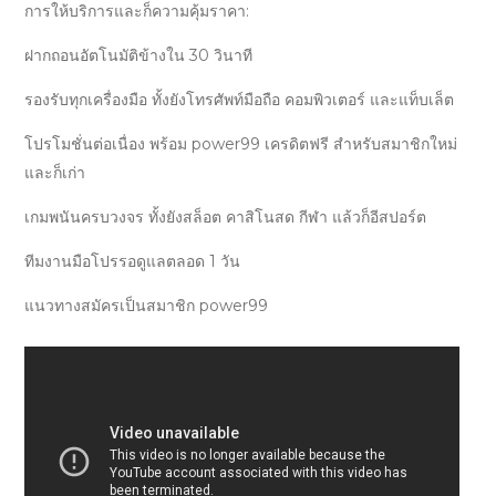
การให้บริการและก็ความคุ้มราคา:
ฝากถอนอัตโนมัติข้างใน 30 วินาที
รองรับทุกเครื่องมือ ทั้งยังโทรศัพท์มือถือ คอมพิวเตอร์ และแท็บเล็ต
โปรโมชั่นต่อเนื่อง พร้อม power99 เครดิตฟรี สำหรับสมาชิกใหม่
และก็เก่า
เกมพนันครบวงจร ทั้งยังสล็อต คาสิโนสด กีฬา แล้วก็อีสปอร์ต
ทีมงานมือโปรรอดูแลตลอด 1 วัน
แนวทางสมัครเป็นสมาชิก power99