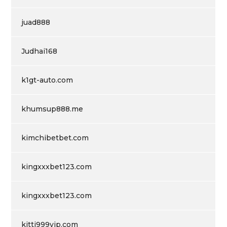
juad888
Judhai168
k1gt-auto.com
khumsup888.me
kimchibetbet.com
kingxxxbet123.com
kingxxxbet123.com
kitti999vip.com