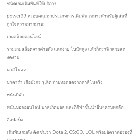
ชนิดเกมเดิมพันที่ให้บริการ
power99 ครอบคลุมทุกประเภทการเดิมพัน เหมาะสำหรับผู้เล่นที่
ถูกใจความมากมาย:
เกมสล็อตออนไลน์
รวมเกมสล็อตจากค่ายดัง แตกง่าย โบนัสสูง แล้วก็กราฟิกสวยสด
งดงาม
คาสิโนสด
บาคาร่า เสือมังกร รูเล็ต ถ่ายทอดสดจากคาสิโนจริง
พนันกีฬา
พนันบอลออนไลน์ บาสเก็ตบอล และก็กีฬาชั้นนำอื่นๆครบทุกลีก
อีสปอร์ต
เดิมพันเกมดัง ดังเช่นว่า Dota 2, CS:GO, LOL พร้อมอัตราต่อรองที่