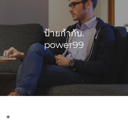
ป้ายกำกับ:
power99