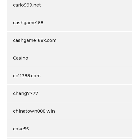
carlo999.net
cashgame168
cashgame168x.com
Casino
cc11388.com
chang7777
chinatown888.win
coke55