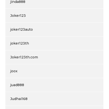
jinda888
Joker123
joker123auto
joker123th
Joker123th.com
joox
juad888
Judhai168