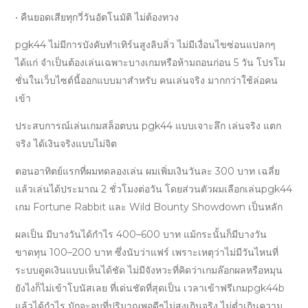
• คืนยอดเสียทุกวี่วันอัตโนมัติ ไม่ต้องทวง
pgk44 ไม่มีการบังคับทำเทิร์นสูงลิบลิ่ว ไม่มีเงื่อนไขซ่อนแปลกๆ
ได้แก่ จำเป็นต้องเล่นเฉพาะบางเกมหรือห้ามถอนก่อน 5 วัน โปรโม
ชั่นในเว็บไซต์นี้ออกแบบมาสำหรับ คนเล่นจริง มากกว่าใช้ล่อคน
เข้า
ประสบการณ์เล่นเกมสล็อตบน pgk44 แบบเจาะลึก เล่นจริง แตก
จริง ได้เงินจริงแบบไม่จิต
ตอนอาทิตย์แรกที่ผมทดลองเล่น ผมเพิ่มเงินวันละ 300 บาท เฉลี่ย
แล้วเล่นได้ประมาณ 2 ชั่วโมงต่อวัน โดยส่วนตัวผมเลือกเล่นpgk44
เกม Fortune Rabbit และ Wild Bounty Showdown เป็นหลัก
ผลเป็น มีบางวันได้กำไร 400–600 บาท แม้กระนั้นก็มีบางวัน
ขาดทุน 100–200 บาท ซึ่งนับว่าแฟร์ เพราะเหตุว่าไม่มีวันไหนที่
ระบบดูดเงินแบบเห็นได้ชัด ไม่มีจังหวะที่คิดว่าเกมล๊อกผลหรือหมุน
ยังไงก็ไม่เข้าโบนัสเลย ที่เด่นชัดที่สุดเป็น เวลาเข้าฟรีเกมpgk44b
แล้วได้กำไร มักจะจบที่ปริมาณพอดีๆไม่สูงเกินจริง ไม่ต่ำเกินความ