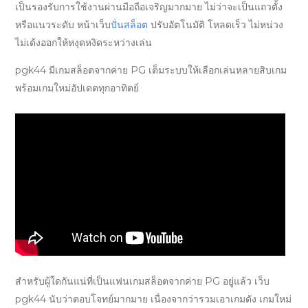
เป็นรองรับการใช้งานผ่านมือถือเจริญมากมาย ไม่ว่าจะเป็นแถวตั้ง
หรือแนวระดับ หน้าเว็บ
ปั่นสล็อต
ปรับอัตโนมัติ โหลดเร็ว ไม่หน่วง
ไม่เด้งออกให้หงุดหงิดระหว่างเล่น
pgk44 มีเกมสล็อตจากค่าย PG เต็มระบบให้เลือกเล่นหลายสิบเกม
พร้อมเกมใหม่อัปเดตทุกอาทิตย์
สำหรับผู้ใดกันแน่ที่เป็นแฟนเกมสล็อตจากค่าย PG อยู่แล้ว เว็บ
pgk44 นับว่าตอบโจทย์มากมาย เนื่องจากว่ารวมเอาเกมดัง เกมใหม่