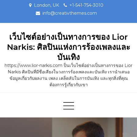
Skip
London, UK
+1-541-754-3010
to
info@creativthemes.com
content
เว็บไซต์อย่างเป็นทางการของ Lior
Narkis: ศิลปินแห่งการร้องเพลงและ
บันเทิง
https://www.lior-narkis.com ป็นเว็บไซต์อย่างเป็นทางการของ Lior
Narkis ศิลปินที่มีชื่อเสียงในวงการร้องเพลงและบันเทิง เรานำเสนอ
ข้อมูลเกี่ยวกับผลงาน เพลง เคล็ดลับในการบันเทิง และทุกสิ่งที่คุณ
ต้องการรู้เกี่ยวกับเขา