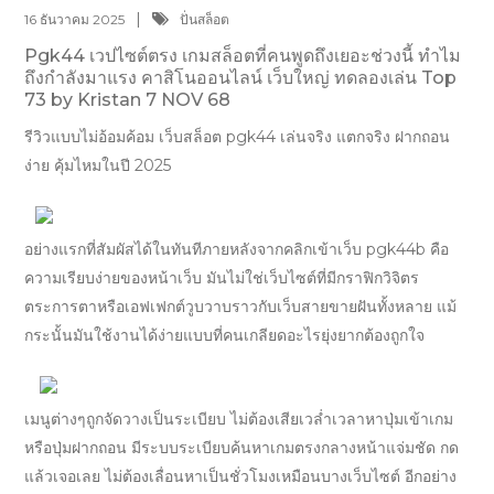
16 ธันวาคม 2025
ปั่นสล็อต
Pgk44 เวปไซต์ตรง เกมสล็อตที่คนพูดถึงเยอะช่วงนี้ ทำไม
ถึงกำลังมาแรง คาสิโนออนไลน์ เว็บใหญ่ ทดลองเล่น Top
73 by Kristan 7 NOV 68
รีวิวแบบไม่อ้อมค้อม เว็บสล็อต pgk44 เล่นจริง แตกจริง ฝากถอน
ง่าย คุ้มไหมในปี 2025
อย่างแรกที่สัมผัสได้ในทันทีภายหลังจากคลิกเข้าเว็บ pgk44b คือ
ความเรียบง่ายของหน้าเว็บ มันไม่ใช่เว็บไซต์ที่มีกราฟิกวิจิตร
ตระการตาหรือเอฟเฟกต์วูบวาบราวกับเว็บสายขายฝันทั้งหลาย แม้
กระนั้นมันใช้งานได้ง่ายแบบที่คนเกลียดอะไรยุ่งยากต้องถูกใจ
เมนูต่างๆถูกจัดวางเป็นระเบียบ ไม่ต้องเสียเวล่ำเวลาหาปุ่มเข้าเกม
หรือปุ่มฝากถอน มีระบบระเบียบค้นหาเกมตรงกลางหน้าแจ่มชัด กด
แล้วเจอเลย ไม่ต้องเลื่อนหาเป็นชั่วโมงเหมือนบางเว็บไซต์ อีกอย่าง