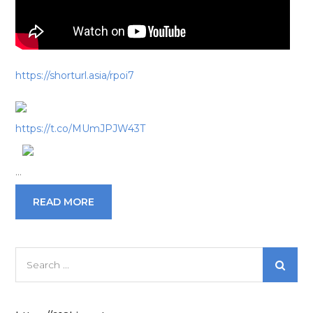
https://shorturl.asia/rpoi7
https://t.co/MUmJPJW43T
…
READ MORE
Search
for: