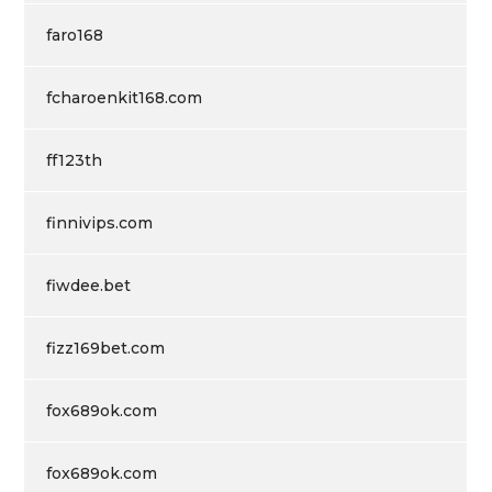
faro168
fcharoenkit168.com
ff123th
finnivips.com
fiwdee.bet
fizz169bet.com
fox689ok.com
fox689ok.com