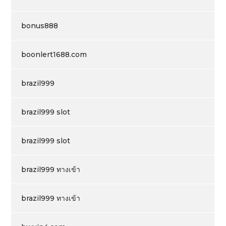
bonus888
boonlert1688.com
brazil999
brazil999 slot
brazil999 slot
brazil999 ทางเข้า
brazil999 ทางเข้า