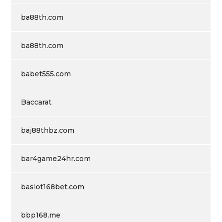
ba88th.com
ba88th.com
babet555.com
Baccarat
baj88thbz.com
bar4game24hr.com
baslot168bet.com
bbp168.me