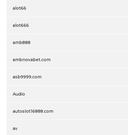
alot66
alot666
amb888
ambnovabet.com
asb9999.com
Audio
autoslot16888.com
av