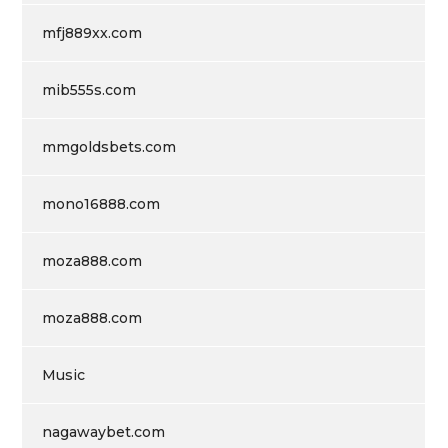
mfj889xx.com
mib555s.com
mmgoldsbets.com
mono16888.com
moza888.com
moza888.com
Music
nagawaybet.com