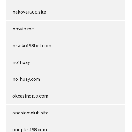
nakoya1688.site
nbwin.me
niseko168bet.com
no1huay
no1huay.com
okcasino159.com
onesiamclub.site
onoplus168.com