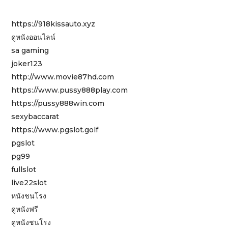
https://918kissauto.xyz
ดูหนังออนไลน์
sa gaming
joker123
http://www.movie87hd.com
https://www.pussy888play.com
https://pussy888win.com
sexybaccarat
https://www.pgslot.golf
pgslot
pg99
fullslot
live22slot
หนังชนโรง
ดูหนังฟรี
ดูหนังชนโรง