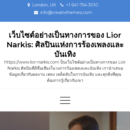
Skip
London, UK
+1-541-754-3010
to
info@creativthemes.com
content
เว็บไซต์อย่างเป็นทางการของ Lior
Narkis: ศิลปินแห่งการร้องเพลงและ
บันเทิง
https://www.lior-narkis.com ป็นเว็บไซต์อย่างเป็นทางการของ Lior
Narkis ศิลปินที่มีชื่อเสียงในวงการร้องเพลงและบันเทิง เรานำเสนอ
ข้อมูลเกี่ยวกับผลงาน เพลง เคล็ดลับในการบันเทิง และทุกสิ่งที่คุณ
ต้องการรู้เกี่ยวกับเขา