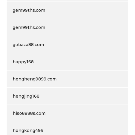
gem99ths.com
gem99ths.com
gobaza88.com
happy168
hengheng9899.com
hengjing168
hiso8888s.com
hongkong456