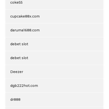
coke55
cupcake88x.com
daruma1688.com
debet slot
debet slot
Deezer
dgb222hot.com
dr888