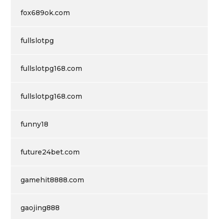
fox689ok.com
fullslotpg
fullslotpg168.com
fullslotpg168.com
funny18
future24bet.com
gamehit8888.com
gaojing888