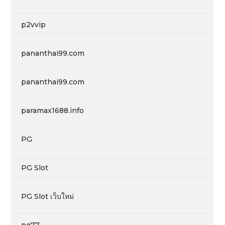
p2vvip
pananthai99.com
pananthai99.com
paramax1688.info
PG
PG Slot
PG Slot เว็บใหม่