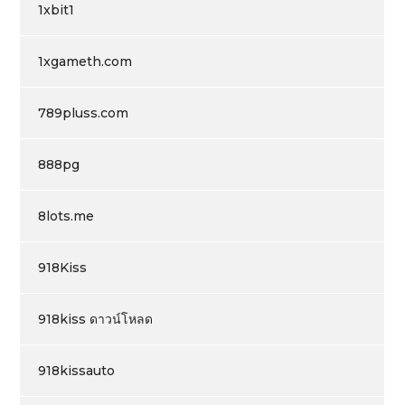
1xbit1
1xgameth.com
789pluss.com
888pg
8lots.me
918Kiss
918kiss ดาวน์โหลด
918kissauto