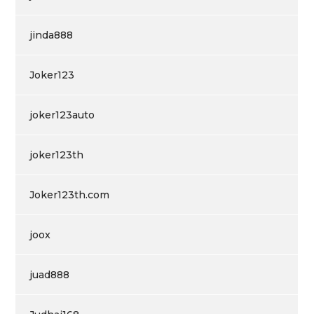
jinda888
Joker123
joker123auto
joker123th
Joker123th.com
joox
juad888