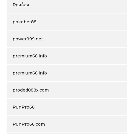
Pgสล็อต
pokebet88
power999.net
premium66.info
premium66.info
proded888x.com
PunPro66
PunPro66.com