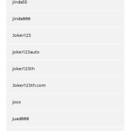
jinda55
jinda888
Joker123
joker123auto
joker123th
Joker123th.com
joox
juad888