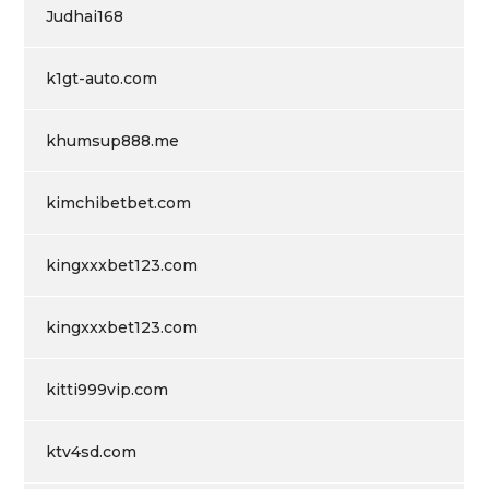
Judhai168
k1gt-auto.com
khumsup888.me
kimchibetbet.com
kingxxxbet123.com
kingxxxbet123.com
kitti999vip.com
ktv4sd.com