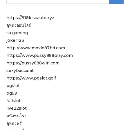
for:
https://918kissauto.xyz
ดูหนังออนไลน์
sa gaming
joker123
http://www.movie87hd.com
https://www.pussy888play.com
https://pussy888win.com
sexybaccarat
https://www.pgslot.golf
pgslot
pg99
fullslot
live22slot
หนังชนโรง
ดูหนังฟรี