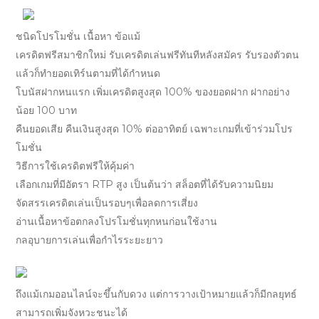
ชนิดโปรโมชั่น เนื้อหา ข้อแม้
เครดิตฟรีสมาชิกใหม่ รับเครดิตเล่นฟรีทันทีหลังสมัคร รับรองตัวตน
แล้วก็ทำยอดเทิร์นตามที่ได้กำหนด
โบนัสฝากหนแรก เพิ่มเครดิตสูงสุด 100% ของยอดฝาก ฝากอย่าง
น้อย 100 บาท
คืนยอดเสีย คืนเงินสูงสุด 10% ต่ออาทิตย์ เฉพาะเกมที่เข้าร่วมโปร
โมชั่น
วิธีการใช้เครดิตฟรีให้คุ้มค่า
เลือกเกมที่มีอัตรา RTP สูง เป็นต้นว่า สล็อตที่ได้รับความนิยม
จัดสรรเครดิตเล่นเป็นรอบๆเพื่อลดการเสี่ยง
อ่านเนื้อหาข้อตกลงโปรโมชั่นทุกหนก่อนใช้งาน
กลอุบายการเล่นเพื่อกำไรระยะยาว
ถึงแม้เกมออนไลน์จะขึ้นกับดวง แต่การวางเป้าหมายแล้วก็มีกลยุทธ์
สามารถเพิ่มจังหวะชนะได้