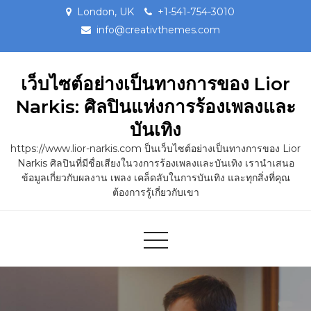
Skip
London, UK
+1-541-754-3010
to
info@creativthemes.com
content
เว็บไซต์อย่างเป็นทางการของ Lior
Narkis: ศิลปินแห่งการร้องเพลงและ
บันเทิง
https://www.lior-narkis.com ป็นเว็บไซต์อย่างเป็นทางการของ Lior
Narkis ศิลปินที่มีชื่อเสียงในวงการร้องเพลงและบันเทิง เรานำเสนอ
ข้อมูลเกี่ยวกับผลงาน เพลง เคล็ดลับในการบันเทิง และทุกสิ่งที่คุณ
ต้องการรู้เกี่ยวกับเขา