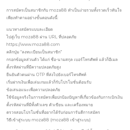
การสมัครเป็นสมาชิกกับ moza88 ทำเป็นง่ายรวมทั้งรวดเร็วทันใจ
เพียงทำตามอย่างขั้นตอนดังนี้:
แนวทางสมัครแบบละเอียด
ไปสู่เว็บ moza88 ผ่าน URL ที่ปลอดภัย
https://www.moza88.com
คลิกปุ่ม “ลงทะเบียนเป็นสมาชิก”
กรอกข้อมูลส่วนตัว ได้แก่ ชื่อ-นามสกุล เบอร์โทรศัพท์ แล้วก็อีเมล
ตั้งรหัสผ่านที่มีความปลอดภัยสูง
ยืนยันตัวตนผ่าน OTP ที่ส่งไปยังเบอร์โทรศัพท์
เริ่มฝากเงินเพื่อเล่นเกมแล้วก็รับโปรโมชั่นต้อนรับ
ข้อเสนอแนะเพื่อความปลอดภัย
ใช้ข้อมูลจริงในการสมัครเพื่อปกป้องปัญหาที่เกี่ยวข้องกับการเบิกเงิน
ตั้งรหัสผ่านที่มีทั้งตัวเลข ตัวเขียน และเครื่องหมาย
ตรวจสอบโปรโมชั่นที่อยากได้รับก่อนการันตีการสมัคร
วิธีเข้าสู่ระบบ moza88 (moza88 เข้าสู่ระบบ)