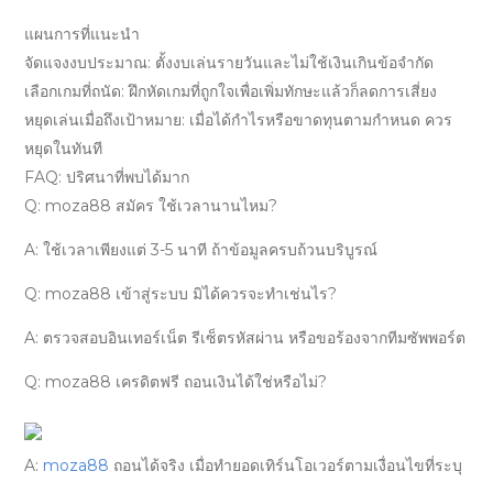
แผนการที่แนะนำ
จัดแจงงบประมาณ: ตั้งงบเล่นรายวันและไม่ใช้เงินเกินข้อจำกัด
เลือกเกมที่ถนัด: ฝึกหัดเกมที่ถูกใจเพื่อเพิ่มทักษะแล้วก็ลดการเสี่ยง
หยุดเล่นเมื่อถึงเป้าหมาย: เมื่อได้กำไรหรือขาดทุนตามกำหนด ควร
หยุดในทันที
FAQ: ปริศนาที่พบได้มาก
Q: moza88 สมัคร ใช้เวลานานไหม?
A: ใช้เวลาเพียงแต่ 3-5 นาที ถ้าข้อมูลครบถ้วนบริบูรณ์
Q: moza88 เข้าสู่ระบบ มิได้ควรจะทำเช่นไร?
A: ตรวจสอบอินเทอร์เน็ต รีเซ็ตรหัสผ่าน หรือขอร้องจากทีมซัพพอร์ต
Q: moza88 เครดิตฟรี ถอนเงินได้ใช่หรือไม่?
A:
moza88
ถอนได้จริง เมื่อทำยอดเทิร์นโอเวอร์ตามเงื่อนไขที่ระบุ