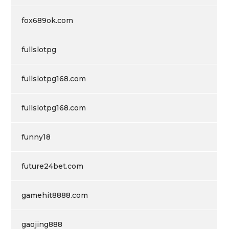
fox689ok.com
fullslotpg
fullslotpg168.com
fullslotpg168.com
funny18
future24bet.com
gamehit8888.com
gaojing888