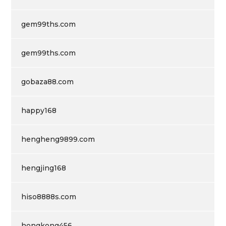
gem99ths.com
gem99ths.com
gobaza88.com
happy168
hengheng9899.com
hengjing168
hiso8888s.com
hongkong456