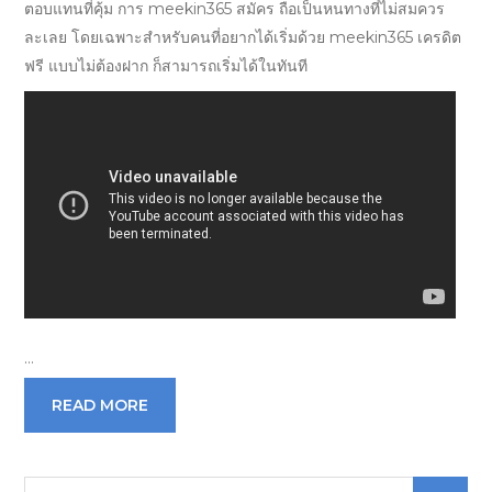
ตอบแทนที่คุ้ม การ meekin365 สมัคร ถือเป็นหนทางที่ไม่สมควร
ละเลย โดยเฉพาะสำหรับคนที่อยากได้เริ่มด้วย meekin365 เครดิต
ฟรี แบบไม่ต้องฝาก ก็สามารถเริ่มได้ในทันที
…
READ MORE
Search