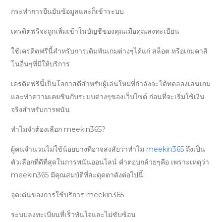
กระทำการยืนยันข้อมูลและก็เข้าระบบ
เครดิตฟรีจะถูกเพิ่มเข้าในบัญชีของคุณเมื่อคุณลงทะเบียน
ใช้เครดิตฟรีนี้สำหรับการเดิมพันเกมต่างๆได้แก่ สล็อต หรือเกมคาสิ
โนอื่นๆที่มีให้บริการ
เครดิตฟรีนี้เป็นโอกาสดีสำหรับผู้เล่นใหม่ที่กำลังจะได้ทดลองเล่นเกม
และทำความเคยชินกับระบบต่างๆของเว็บไซต์ ก่อนที่จะเริ่มใช้เงิน
จริงสำหรับการพนัน
ทำไมจำต้องเลือก meekin365?
ผู้คนจำนวนไม่ใช้น้อยบางทีอาจสงสัยว่าทำไม
meekin365
ถึงเป็น
ตัวเลือกที่ดีที่สุดในการพนันออนไลน์ คำตอบกล้วยๆคือ เพราะเหตุว่า
meekin365 มีคุณสมบัติที่สะดุดตาดังต่อไปนี้:
จุดเด่นของการใช้บริการ meekin365
ระบบลงทะเบียนที่เร็วทันใจและไม่ซับซ้อน