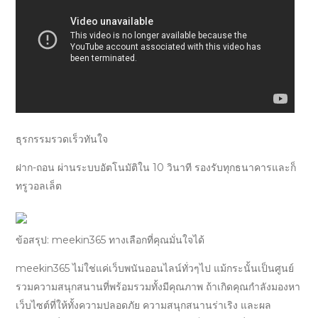
ธุรกรรมรวดเร็วทันใจ
ฝาก-ถอน ผ่านระบบอัตโนมัติใน 10 วินาที รองรับทุกธนาคารและก็
ทรูวอลเล็ต
ข้อสรุป: meekin365 ทางเลือกที่คุณมั่นใจได้
meekin365 ไม่ใช่แค่เว็บพนันออนไลน์ทั่วๆไป แม้กระนั้นเป็นศูนย์
รวมความสนุกสนานที่พร้อมรวมทั้งมีคุณภาพ ถ้าเกิดคุณกำลังมองหา
เว็บไซต์ที่ให้ทั้งความปลอดภัย ความสนุกสนานร่าเริง และผล