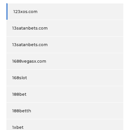
123xos.com
13satanbets.com
13satanbets.com
1688vegasx.com
168slot
188bet
188betth
1xbet