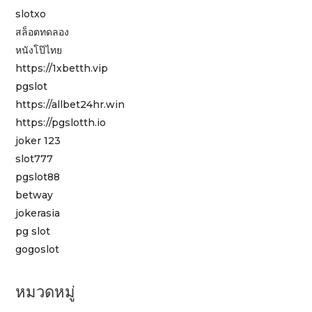
slotxo
สล็อตทดลอง
หนังโป๊ไทย
https://1xbetth.vip
pgslot
https://allbet24hr.win
https://pgslotth.io
joker 123
slot777
pgslot88
betway
jokerasia
pg slot
gogoslot
หมวดหมู่