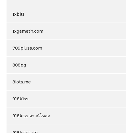
1xbit1
1xgameth.com
789pluss.com
888pg
8lots.me
918Kiss
918kiss ดาวน์โหลด
918kissauto