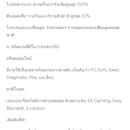
โบนัสฝากแรก: ฝากครั้งแรกรับเพิ่มสูงสุด 100%
คืนยอดเสีย: รายวันและก็รายสัปดาห์ สูงสุด 10%
โปรเสนอแนะเพื่อนฝูง: รับค่าคอมฯ จากยอดเล่นของเพื่อนฝูงตลอด
ชาติ
4. ชนิดเกมที่มีใน meekin365
สล็อตออนไลน์
มีเกมให้เลือกหลายร้อยเกมจากค่ายดัง เป็นต้นว่า PG Soft, Joker,
Pragmatic Play และอื่นๆ
คาสิโนสด
เล่นแบบเรียลไทม์จากค่ายสุดยอด ตัวอย่างเช่น SA Gaming, Sexy
Baccarat, Evolution
เดิมพันกีฬา