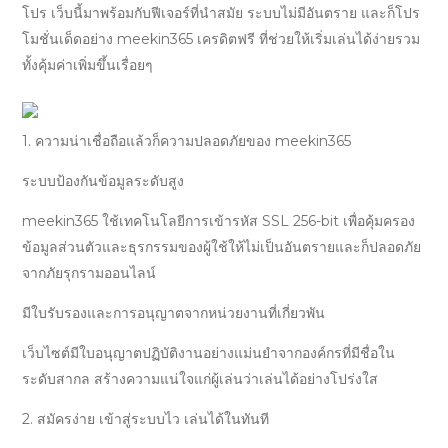
โปร เว็บนี้มาพร้อมกับฟีเจอร์ที่นำสมัย ระบบไม่มีอันตราย และก็โปร
โมชั่นเด็ดอย่าง meekin365 เครดิตฟรี ที่ช่วยให้เริ่มเล่นได้ง่ายรวม
ทั้งคุ้มค่าเพิ่มขึ้นเรื่อยๆ
1. ความน่าเชื่อถือแล้วก็ความปลอดภัยของ meekin365
ระบบป้องกันข้อมูลระดับสูง
meekin365 ใช้เทคโนโลยีการเข้ารหัส SSL 256-bit เพื่อคุ้มครอง
ข้อมูลส่วนตัวและธุรกรรมของผู้ใช้ให้ไม่เป็นอันตรายและก็ปลอดภัย
จากภัยรุกรามออนไลน์
มีใบรับรองและการอนุญาตจากหน่วยงานที่เกี่ยวพัน
เว็บไซต์มีใบอนุญาตปฏิบัติงานอย่างแม่นยำจากองค์กรที่มีชื่อใน
ระดับสากล สร้างความแน่ใจแก่ผู้เล่นว่าเล่นได้อย่างโปร่งใส
2. สมัครง่าย เข้าสู่ระบบไว เล่นได้ในทันที