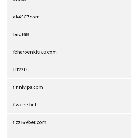
ek4567.com
faro168
fcharoenkit168.com
ff123th
finnivips.com
fiwdee.bet
fizz169bet.com