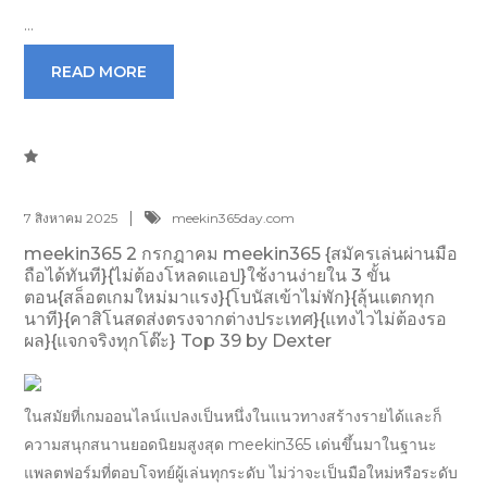
…
READ MORE
7 สิงหาคม 2025
meekin365day.com
meekin365 2 กรกฎาคม meekin365 {สมัครเล่นผ่านมือ
ถือได้ทันที}{ไม่ต้องโหลดแอป}ใช้งานง่ายใน 3 ขั้น
ตอน{สล็อตเกมใหม่มาแรง}{โบนัสเข้าไม่พัก}{ลุ้นแตกทุก
นาที}{คาสิโนสดส่งตรงจากต่างประเทศ}{แทงไวไม่ต้องรอ
ผล}{แจกจริงทุกโต๊ะ} Top 39 by Dexter
ในสมัยที่เกมออนไลน์แปลงเป็นหนึ่งในแนวทางสร้างรายได้และก็
ความสนุกสนานยอดนิยมสูงสุด meekin365 เด่นขึ้นมาในฐานะ
แพลตฟอร์มที่ตอบโจทย์ผู้เล่นทุกระดับ ไม่ว่าจะเป็นมือใหม่หรือระดับ