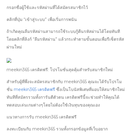
กรอกชื่อผู้ใช้และรหัสผ่านที่ได้สมัครสมาชิกไว้
คลิกที่ปุ่ม “เข้าสู่ระบบ” เพื่อเริ่มการพนัน
ถ้าเกิดคุณลืมรหัสผ่านสามารถใช้ระบบกู้คืนรหัสผ่านได้โดยทันที
โดยคลิกที่ลิงก์ “ลืมรหัสผ่าน” แล้วกระทำตามขั้นตอนเพื่อรีเซ็ตรหัส
ผ่านใหม่
meekin365 เครดิตฟรี: โปรโมชั่นสุดคุ้มสำหรับสมาชิกใหม่
สำหรับผู้ที่พึ่งจะสมัครสมาชิกกับ meekin365 คุณจะได้รับโปรโม
ชั่น
meekin365 เครดิตฟรี
ซึ่งเป็นโบนัสพิเศษที่มอบให้สมาชิกใหม่
ทันทีที่สมัครรวมทั้งการันตีตัวตน เครดิตฟรีนี้จะช่วยทำให้คุณได้
ทดสอบเล่นเกมต่างๆโดยไม่ต้องใช้เงินทุนของคุณเอง
แนวทางการรับ meekin365 เครดิตฟรี
ลงทะเบียนกับ meekin365 รวมทั้งกรอกข้อมูลที่เว็บอยาก