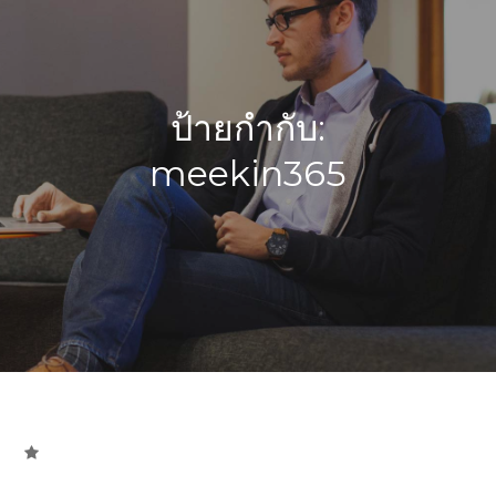
ป้ายกำกับ:
meekin365