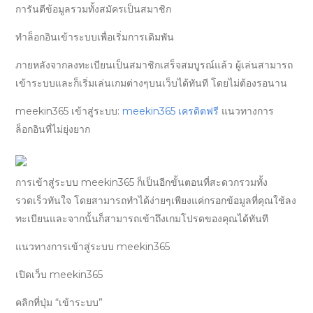
การันตีข้อมูลรวมทั้งสมัครเป็นสมาชิก
ทำล็อกอินเข้าระบบเพื่อเริ่มการเดิมพัน
ภายหลังจากลงทะเบียนเป็นสมาชิกเสร็จสมบูรณ์แล้ว ผู้เล่นสามารถ
เข้าระบบและก็เริ่มเล่นเกมต่างๆบนเว็บได้ทันที โดยไม่ต้องรอนาน
meekin365 เข้าสู่ระบบ:
meekin365 เครดิตฟรี
แนวทางการ
ล็อกอินที่ไม่ยุ่งยาก
การเข้าสู่ระบบ meekin365 ก็เป็นอีกขั้นตอนที่สะดวกรวมทั้ง
รวดเร็วทันใจ โดยสามารถทำได้ง่ายๆเพียงแค่กรอกข้อมูลที่คุณใช้ลง
ทะเบียนและจากนั้นก็สามารถเข้าถึงเกมโปรดของคุณได้ทันที
แนวทางการเข้าสู่ระบบ meekin365
เปิดเว็บ meekin365
คลิกที่ปุ่ม “เข้าระบบ”