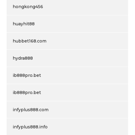
hongkong456
huayhit88
hubbet168.com
hydra888
ib888pro.bet
ib888pro.bet
infyplus888.com
infyplus888.info