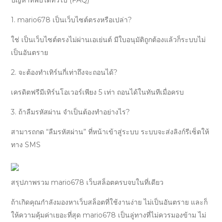
ปัญหาที่พบได้ทั่วไป (FAQ)
1. mario678 เป็นเว็บไซต์ตรงหรือเปล่า?
ใช่ เป็นเว็บไซต์ตรงไม่ผ่านเอเย่นต์ มีใบอนุมัติถูกต้องแล้วก็ระบบไม่
เป็นอันตราย
2. จะต้องทำเทิร์นกี่เท่าถึงจะถอนได้?
เครดิตฟรีมีเทิร์นโอเวอร์เพียง 5 เท่า ถอนได้ในทันทีเมื่อครบ
3. ถ้าลืมรหัสผ่าน จำเป็นต้องทำอย่างไร?
สามารถกด “ลืมรหัสผ่าน” ที่หน้าเข้าสู่ระบบ ระบบจะส่งลิงก์รีเซ็ตให้
ทาง SMS
สรุปภาพรวม mario678 เว็บสล็อตครบจบในที่เดียว
ถ้าเกิดคุณกำลังมองหาเว็บสล็อตที่ใช้งานง่าย ไม่เป็นอันตราย และก็
ให้ความคุ้มค่าเยอะที่สุด mario678 เป็นลู่ทางที่ไม่ควรมองข้าม ไม่