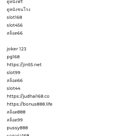
ดูหนังฟรี
ดูหนังชนโรง
slot168
slot456
สล็อต66
joker 123
pg168
https://jin55.net
slot99
สล็อต66
slot44
https://judhai168.co
https://bonus888.life
สล็อต888
สล็อต99
pussy888
บาคาร่า168