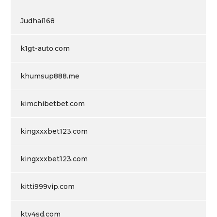
Judhai168
k1gt-auto.com
khumsup888.me
kimchibetbet.com
kingxxxbet123.com
kingxxxbet123.com
kitti999vip.com
ktv4sd.com