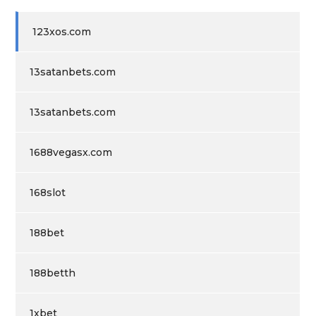
123xos.com
13satanbets.com
13satanbets.com
1688vegasx.com
168slot
188bet
188betth
1xbet