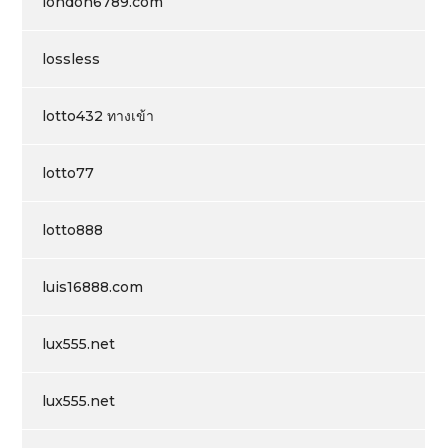
london6789.com
lossless
lotto432 ทางเข้า
lotto77
lotto888
luis16888.com
lux555.net
lux555.net