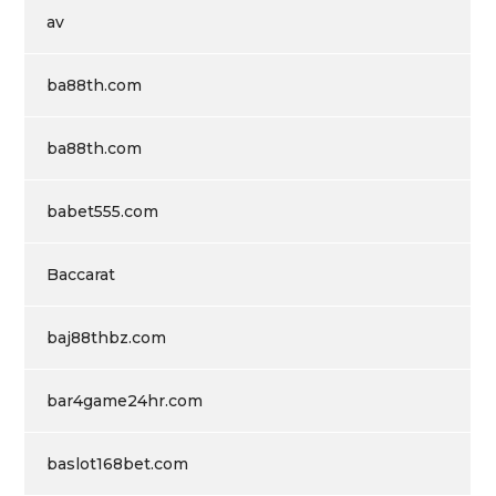
av
ba88th.com
ba88th.com
babet555.com
Baccarat
baj88thbz.com
bar4game24hr.com
baslot168bet.com