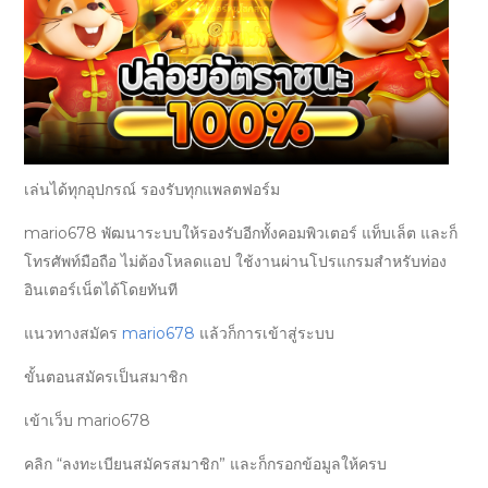
เล่นได้ทุกอุปกรณ์ รองรับทุกแพลตฟอร์ม
mario678 พัฒนาระบบให้รองรับอีกทั้งคอมพิวเตอร์ แท็บเล็ต และก็
โทรศัพท์มือถือ ไม่ต้องโหลดแอป ใช้งานผ่านโปรแกรมสำหรับท่อง
อินเตอร์เน็ตได้โดยทันที
แนวทางสมัคร
mario678
แล้วก็การเข้าสู่ระบบ
ขั้นตอนสมัครเป็นสมาชิก
เข้าเว็บ mario678
คลิก “ลงทะเบียนสมัครสมาชิก” และก็กรอกข้อมูลให้ครบ