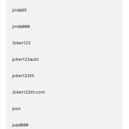
jinda55
jinda888
Joker123
joker123auto
joker123th
Joker123th.com
joox
juad888