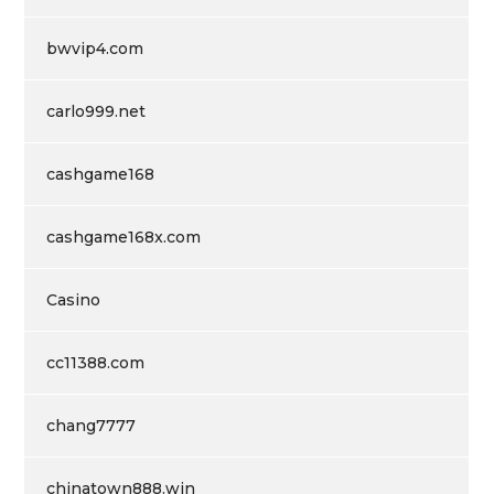
bwvip4.com
carlo999.net
cashgame168
cashgame168x.com
Casino
cc11388.com
chang7777
chinatown888.win