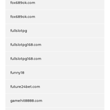
fox689ok.com
fox689ok.com
fullslotpg
fullslotpg168.com
fullslotpg168.com
funny18
future24bet.com
gamehit8888.com