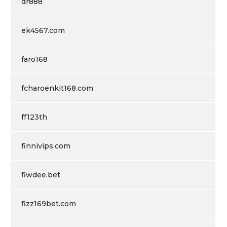
dr888
ek4567.com
faro168
fcharoenkit168.com
ff123th
finnivips.com
fiwdee.bet
fizz169bet.com