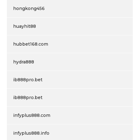
hongkong456
huayhit88
hubbet168.com
hydra888
ib888pro.bet
ib888pro.bet
infyplus888.com
infyplus888.info