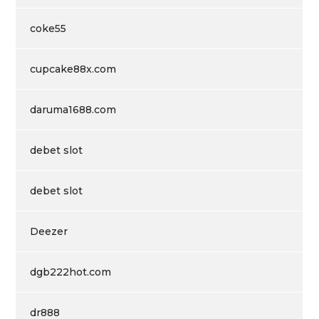
coke55
cupcake88x.com
daruma1688.com
debet slot
debet slot
Deezer
dgb222hot.com
dr888