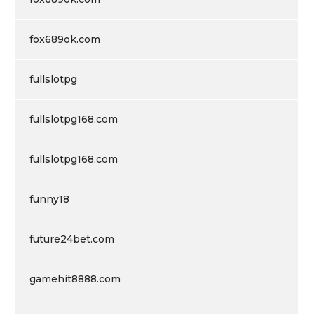
fox689ok.com
fullslotpg
fullslotpg168.com
fullslotpg168.com
funny18
future24bet.com
gamehit8888.com