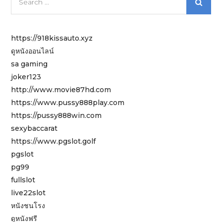
for:
https://918kissauto.xyz
ดูหนังออนไลน์
sa gaming
joker123
http://www.movie87hd.com
https://www.pussy888play.com
https://pussy888win.com
sexybaccarat
https://www.pgslot.golf
pgslot
pg99
fullslot
live22slot
หนังชนโรง
ดูหนังฟรี