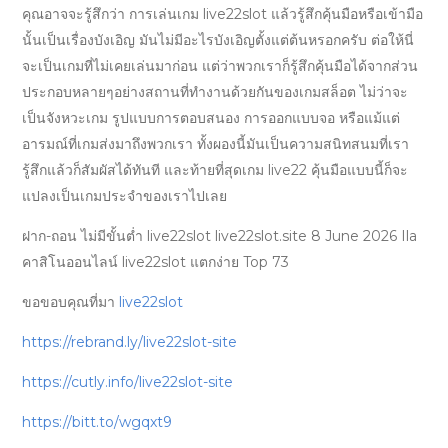
คุณอาจจะรู้สึกว่า การเล่นเกม live22slot แล้วรู้สึกคุ้นมือหรือเข้ามือ
นั้นเป็นเรื่องบังเอิญ มันไม่มีอะไรบังเอิญตั้งแต่ต้นหรอกครับ ต่อให้นี่
จะเป็นเกมที่ไม่เคยเล่นมาก่อน แต่ว่าพวกเราก็รู้สึกคุ้นมือได้จากส่วน
ประกอบหลายๆอย่างสถานที่ทำงานด้วยกันของเกมสล็อต ไม่ว่าจะ
เป็นจังหวะเกม รูปแบบการตอบสนอง การออกแบบจอ หรือแม้แต่
อารมณ์ที่เกมส่งมาถึงพวกเรา ทั้งผองนี้มันเป็นความสนิทสนมที่เรา
รู้สึกแล้วก็สัมผัสได้ทันที และท้ายที่สุดเกม live22 คุ้นมือแบบนี้ก็จะ
แปลงเป็นเกมประจำของเราไปเลย
ฝาก-ถอน ไม่มีขั้นต่ำ live22slot live22slot.site 8 June 2026 Ila
คาสิโนออนไลน์ live22slot แตกง่าย Top 73
ขอขอบคุณที่มา
live22slot
https://rebrand.ly/live22slot-site
https://cutly.info/live22slot-site
https://bitt.to/wgqxt9