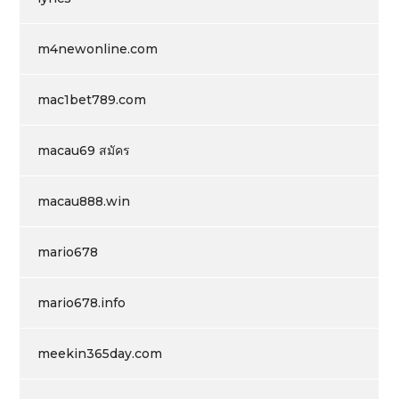
m4newonline.com
mac1bet789.com
macau69 สมัคร
macau888.win
mario678
mario678.info
meekin365day.com