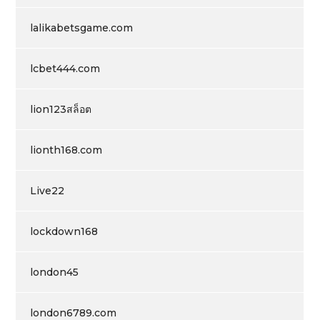
lalikabetsgame.com
lcbet444.com
lion123สล็อต
lionth168.com
Live22
lockdown168
london45
london6789.com