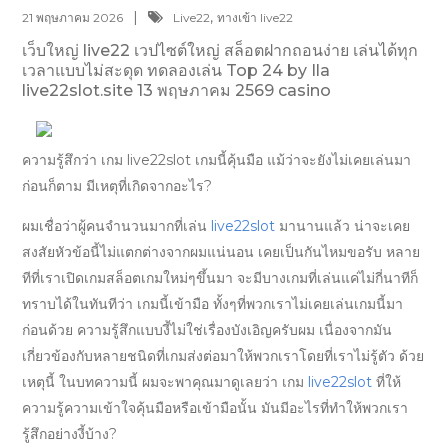
,
21 พฤษภาคม 2026
Live22
ทางเข้า live22
เว็บใหญ่ live22 เวปไซต์ใหญ่ สล็อตฝากถอนง่าย เล่นได้ทุก
เวลาแบบไม่สะดุด ทดลองเล่น Top 24 by Ila
live22slot.site 13 พฤษภาคม 2569 casino
ความรู้สึกว่า เกม live22slot เกมนี้คุ้นมือ แม้ว่าจะยังไม่เคยเล่นมา
ก่อนก็ตาม มีเหตุที่เกิดจากอะไร?
ผมเชื่อว่าผู้คนจำนวนมากที่เล่น
live22slot
มานานแล้ว น่าจะเคย
สงสัยหัวข้อนี้ไม่แตกต่างจากผมแน่นอน เคยเป็นกันไหมขอรับ หลาย
ทีที่เราเปิดเกมสล็อตเกมใหม่ๆขึ้นมา จะมีบางเกมที่เล่นแค่ไม่กี่นาทีก็
ทราบได้ในทันทีว่า เกมนี้เข้ามือ ทั้งๆที่พวกเราไม่เคยเล่นเกมนี้มา
ก่อนด้วย ความรู้สึกแบบงี้ไม่ใช่เรื่องบังเอิญครับผม เนื่องจากมัน
เกี่ยวข้องกับหลายชนิดที่เกมส่งต่อมาให้พวกเราโดยที่เราไม่รู้ตัว ด้วย
เหตุนี้ ในบทความนี้ ผมจะพาคุณมาดูเลยว่า เกม
live22slot
ที่ให้
ความรู้ความเข้าใจคุ้นมือหรือเข้ามือนั้น มันมีอะไรที่ทำให้พวกเรา
รู้สึกอย่างงี้บ้าง?