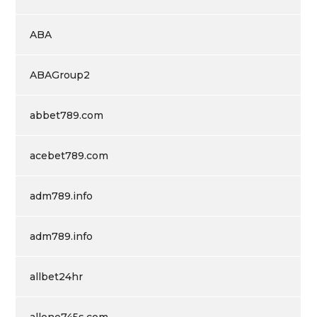
ABA
ABAGroup2
abbet789.com
acebet789.com
adm789.info
adm789.info
allbet24hr
allone745s.com