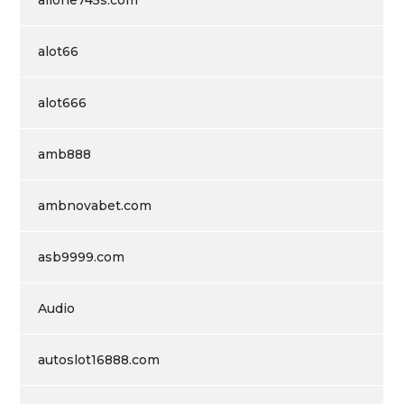
alot66
alot666
amb888
ambnovabet.com
asb9999.com
Audio
autoslot16888.com