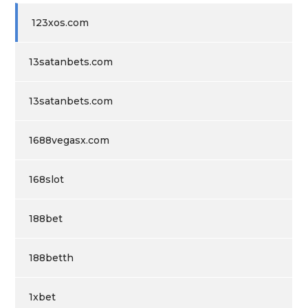
123xos.com
13satanbets.com
13satanbets.com
1688vegasx.com
168slot
188bet
188betth
1xbet