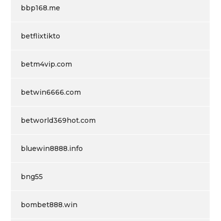
bbp168.me
betflixtikto
betm4vip.com
betwin6666.com
betworld369hot.com
bluewin8888.info
bng55
bombet888.win