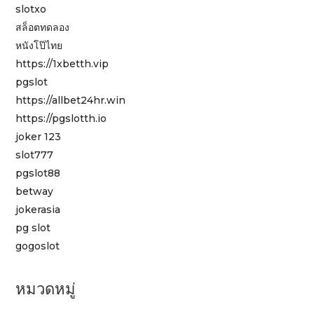
slotxo
สล็อตทดลอง
หนังโป๊ไทย
https://1xbetth.vip
pgslot
https://allbet24hr.win
https://pgslotth.io
joker 123
slot777
pgslot88
betway
jokerasia
pg slot
gogoslot
หมวดหมู่