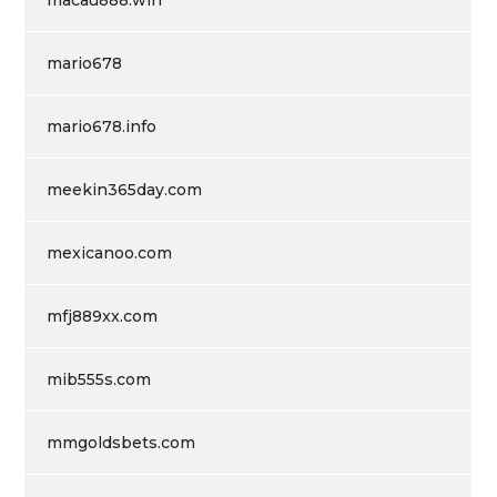
mario678
mario678.info
meekin365day.com
mexicanoo.com
mfj889xx.com
mib555s.com
mmgoldsbets.com