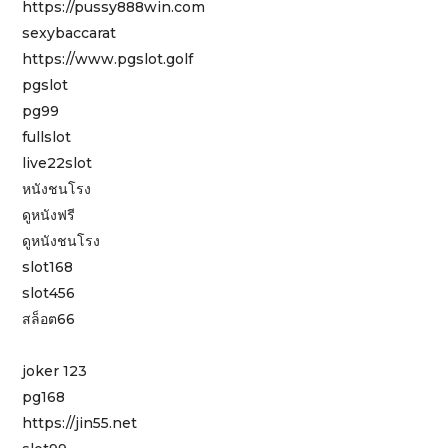
https://pussy888win.com
sexybaccarat
https://www.pgslot.golf
pgslot
pg99
fullslot
live22slot
หนังชนโรง
ดูหนังฟรี
ดูหนังชนโรง
slot168
slot456
สล็อต66
joker 123
pg168
https://jin55.net