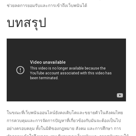
ช่วยลดการยอมรับและการเข้าถึงเว็บพนันได้
บทสรุป
ในขณะที่เว็บพนันออนไลน์ยังคงเติบโตและขยายตัวในสังคมไทย
การควบคุมและการจัดการปัญหาที่เกี่ยวข้องกับมันจะต้องเป็นไป
อย่างครอบคลุม ทั้งในมิติของกฎหมาย สังคม และการศึกษา การ