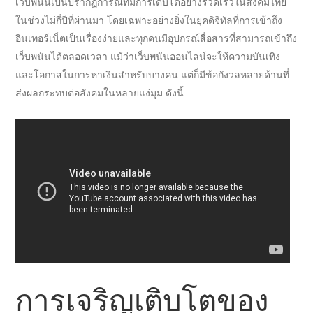
เว็บพนันเป็นปรากฏการณ์ที่มีการเติบโตอย่างรวดเร็วในสังคมไทย
ในช่วงไม่กี่ปีที่ผ่านมา โดยเฉพาะอย่างยิ่งในยุคดิจิทัลที่การเข้าถึง
อินเทอร์เน็ตเป็นเรื่องง่ายและทุกคนมีอุปกรณ์สื่อสารที่สามารถเข้าถึง
เว็บพนันได้ตลอดเวลา แม้ว่าเว็บพนันออนไลน์จะให้ความบันเทิง
และโอกาสในการหาเงินสำหรับบางคน แต่ก็มีข้อกังวลหลายด้านที่
ส่งผลกระทบต่อสังคมในหลายแง่มุม ดังนี้
การเจริญเติบโตของ