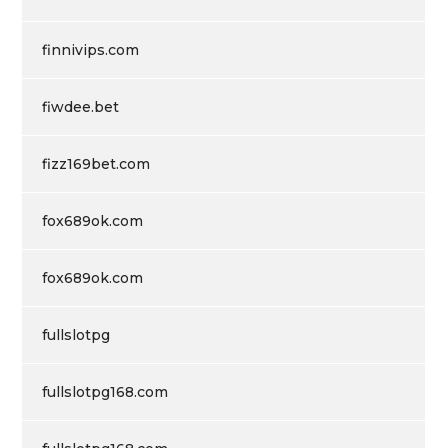
finnivips.com
fiwdee.bet
fizz169bet.com
fox689ok.com
fox689ok.com
fullslotpg
fullslotpg168.com