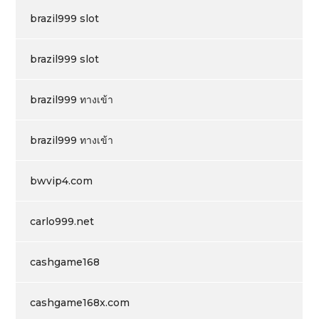
brazil999 slot
brazil999 slot
brazil999 ทางเข้า
brazil999 ทางเข้า
bwvip4.com
carlo999.net
cashgame168
cashgame168x.com