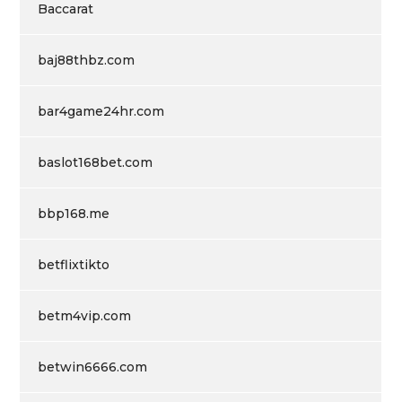
Baccarat
baj88thbz.com
bar4game24hr.com
baslot168bet.com
bbp168.me
betflixtikto
betm4vip.com
betwin6666.com