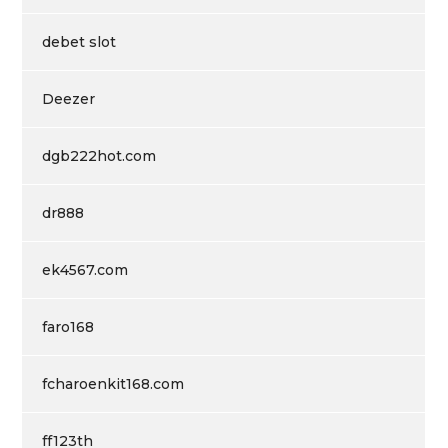
debet slot
Deezer
dgb222hot.com
dr888
ek4567.com
faro168
fcharoenkit168.com
ff123th