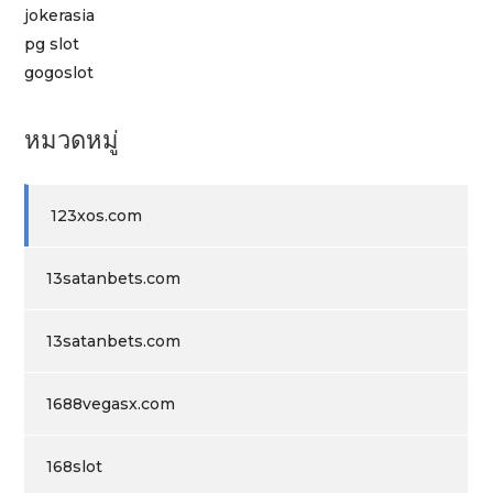
jokerasia
pg slot
gogoslot
หมวดหมู่
123xos.com
13satanbets.com
13satanbets.com
1688vegasx.com
168slot