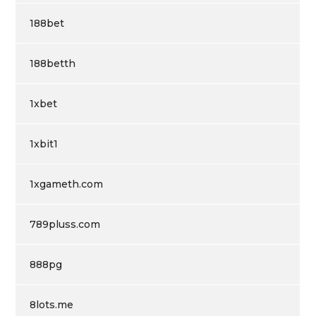
188bet
188betth
1xbet
1xbit1
1xgameth.com
789pluss.com
888pg
8lots.me