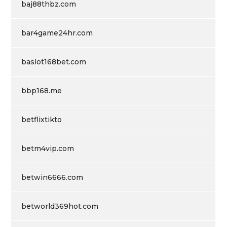
baj88thbz.com
bar4game24hr.com
baslot168bet.com
bbp168.me
betflixtikto
betm4vip.com
betwin6666.com
betworld369hot.com