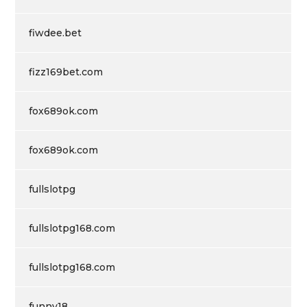
fiwdee.bet
fizz169bet.com
fox689ok.com
fox689ok.com
fullslotpg
fullslotpg168.com
fullslotpg168.com
funny18