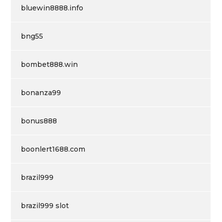
bluewin8888.info
bng55
bombet888.win
bonanza99
bonus888
boonlert1688.com
brazil999
brazil999 slot