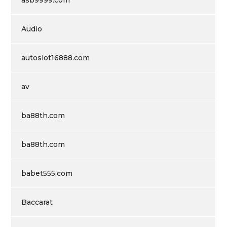
Audio
autoslot16888.com
av
ba88th.com
ba88th.com
babet555.com
Baccarat