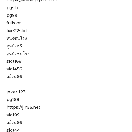
pgslot
pg99
fullslot
live22slot
หนังชนโรง
ดูหนังฟรี
ดูหนังชนโรง
slot168
slot456
สล็อต66
joker 123
pg168
https://jin55.net
slot99
สล็อต66
slot44