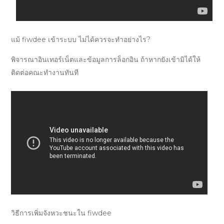
แม้ fiwdee เข้าระบบ ไม่ได้ควรจะทำอย่างไร?
พิจารณาอินเทอร์เน็ตและข้อมูลการล็อกอิน ถ้าหากยังเข้ามิได้ให้
ติดต่อคณะทำงานทันที
วิธีการเพิ่มจังหวะชนะใน fiwdee