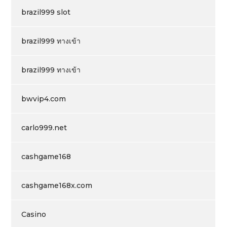
brazil999 slot
brazil999 ทางเข้า
brazil999 ทางเข้า
bwvip4.com
carlo999.net
cashgame168
cashgame168x.com
Casino