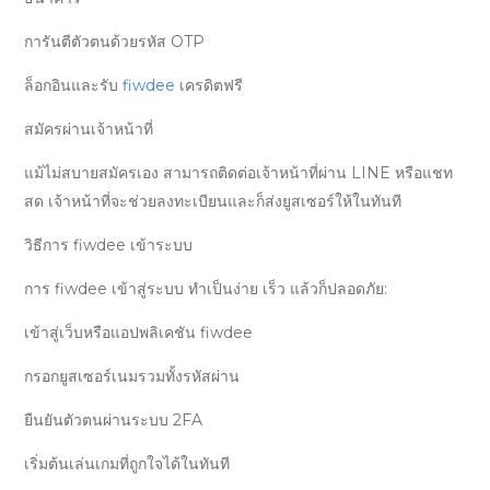
การันตีตัวตนด้วยรหัส OTP
ล็อกอินและรับ
fiwdee
เครดิตฟรี
สมัครผ่านเจ้าหน้าที่
แม้ไม่สบายสมัครเอง สามารถติดต่อเจ้าหน้าที่ผ่าน LINE หรือแชท
สด เจ้าหน้าที่จะช่วยลงทะเบียนและก็ส่งยูสเซอร์ให้ในทันที
วิธีการ fiwdee เข้าระบบ
การ fiwdee เข้าสู่ระบบ ทำเป็นง่าย เร็ว แล้วก็ปลอดภัย:
เข้าสู่เว็บหรือแอปพลิเคชัน fiwdee
กรอกยูสเซอร์เนมรวมทั้งรหัสผ่าน
ยืนยันตัวตนผ่านระบบ 2FA
เริ่มต้นเล่นเกมที่ถูกใจได้ในทันที