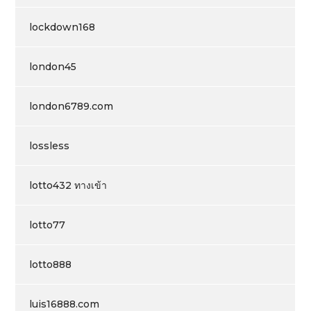
lockdown168
london45
london6789.com
lossless
lotto432 ทางเข้า
lotto77
lotto888
luis16888.com