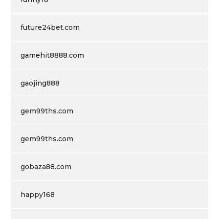
future24bet.com
gamehit8888.com
gaojing888
gem99ths.com
gem99ths.com
gobaza88.com
happy168