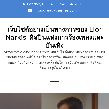
Skip
London, UK
+1-541-754-3010
to
info@creativthemes.com
content
เว็บไซต์อย่างเป็นทางการของ Lior
Narkis: ศิลปินแห่งการร้องเพลงและ
บันเทิง
https://www.lior-narkis.com ป็นเว็บไซต์อย่างเป็นทางการของ Lior
Narkis ศิลปินที่มีชื่อเสียงในวงการร้องเพลงและบันเทิง เรานำเสนอ
ข้อมูลเกี่ยวกับผลงาน เพลง เคล็ดลับในการบันเทิง และทุกสิ่งที่คุณ
ต้องการรู้เกี่ยวกับเขา