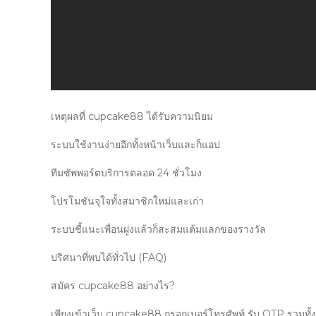
เหตุผลที่ cupcake88 ได้รับความนิยม
ระบบใช้งานง่ายอีกทั้งหน้าเว็บและก็แอป
ทีมซัพพอร์ตบริการตลอด 24 ชั่วโมง
โปรโมชันจุใจทั้งสมาชิกใหม่และเก่า
ระบบชี้แนะเพื่อนฝูงแล้วก็สะสมแต้มแลกของรางวัล
ปริศนาที่พบได้ทั่วไป (FAQ)
สมัคร cupcake88 อย่างไร?
เพียงเข้าเว็บ cupcake88 กรอกเบอร์โทรศัพท์ รับ OTP รวมทั้งต