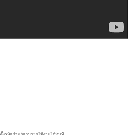
ั้งรหัสผ่านก็สามารถใช้งานได้ทันที