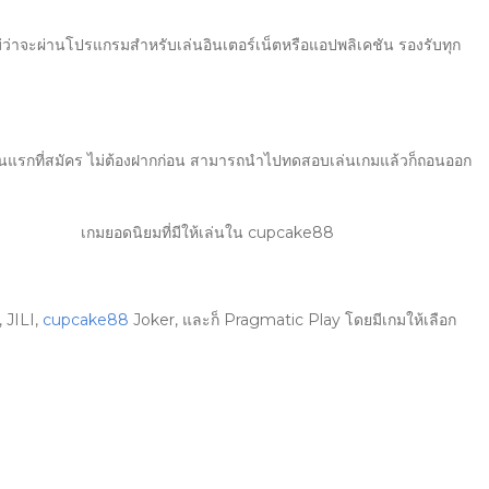
่ว่าจะผ่านโปรแกรมสำหรับเล่นอินเตอร์เน็ตหรือแอปพลิเคชัน รองรับทุก
่วันแรกที่สมัคร ไม่ต้องฝากก่อน สามารถนำไปทดสอบเล่นเกมแล้วก็ถอนออก
เกมยอดนิยมที่มีให้เล่นใน cupcake88
 JILI,
cupcake88
Joker, และก็ Pragmatic Play โดยมีเกมให้เลือก