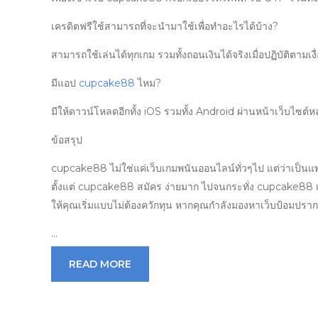
เครดิตฟรีใช้สามารถที่จะนำมาใช้เพื่อทำอะไรได้บ้าง?
สามารถใช้เล่นได้ทุกเกม รวมทั้งถอนเงินได้จริงเมื่อปฏิบัติตามเง
มีแอป
cupcake88
ไหม?
มีให้ดาวน์โหลดอีกทั้ง iOS รวมทั้ง Android ผ่านหน้าเว็บไซต์ห
ข้อสรุป
cupcake88 ไม่ใช่แค่เว็บเกมพนันออนไลน์ทั่วๆไป แต่ว่าเป็นแ
ตั้งแต่ cupcake88 สมัคร ง่ายมาก ไปจนกระทั่ง cupcake88 เข้
ให้คุณเริ่มแบบไม่ต้องควักทุน หากคุณกำลังมองหาเว็บป้อมปราก
…
READ MORE