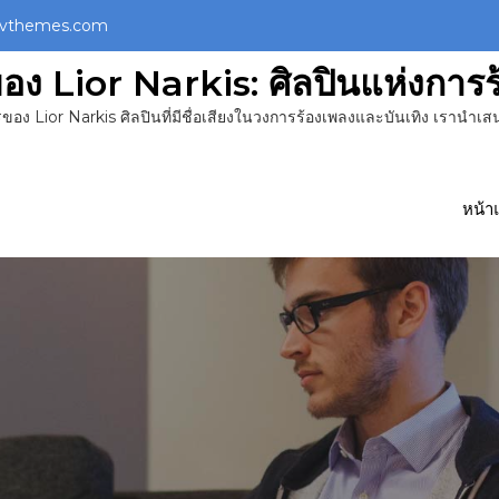
ivthemes.com
อง Lior Narkis: ศิลปินแห่งการ
อง Lior Narkis ศิลปินที่มีชื่อเสียงในวงการร้องเพลงและบันเทิง เรานำเสน
หน้า