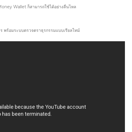
Money Wallet ก็สามารถใช้ได้อย่างลื่นไหล
าร พร้อมระบบตรวจตราธุรกรรมแบบเรียลไทม์