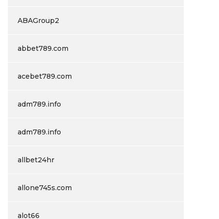
ABAGroup2
abbet789.com
acebet789.com
adm789.info
adm789.info
allbet24hr
allone745s.com
alot66