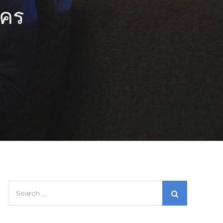
ัคร
Search
for: