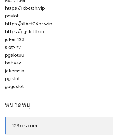
หนังโป๊ไทย
https://1xbetth.vip
pgslot
https://allbet24hr.win
https://pgslotth.io
joker 123
slot777
pgslot88
betway
jokerasia
pg slot
gogoslot
หมวดหมู่
123xos.com