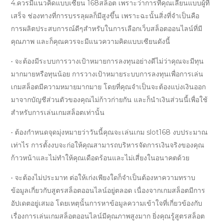
4.ควรมีแนวคิดแบบเซียน 168สล็อต เพราะว่าการที่คุณเลียนแบบผู้ที่
เสร็จ ช่องทางที่การบรรลุผลก็มีสูงขึ้น เพราะฉะนั้นสิ่งที่จำเป็นคือ
การผลิตประสบการณ์ดีๆสำหรับในการเลือกเว็บสล็อตออนไลน์ที่มี
คุณภาพ และก็คุณควรจะมีแนวความคิดแบบเซียนดังนี้
• จะต้องมีระบบการวางเป้าหมายการลงทุนอย่างดีไม่ว่าคุณจะมีทุน
มากมายหรือทุนน้อย การวางเป้าหมายระบบการลงทุนเพื่อการเล่น
เกมสล็อตมีความหมายมากมาย โดยที่คุณจำเป็นจะต้องแบ่งเงินออก
มาจากบัญชีส่วนตัวของคุณไม่ก้าวก่ายกัน และก็นำเงินส่วนนี้เพื่อใช้
สำหรับการเล่นเกมสล็อตเท่านั้น
• ต้องกำหนดจุดมุ่งหมายว่าวันนี้คุณจะเล่นเกม slot168 งบประมาณ
เท่าไร การตั้งงบจะก่อให้คุณสามารถบริหารจัดการเงินจริงของคุณ
ก้าวหน้าและไม่ทำให้คุณเดือดร้อนและไม่เสี่ยงในอนาคตด้วย
• จะต้องไม่ประมาท ต่อให้เก่งเพียงใดก็จำเป็นต้องหาความทราบ
ข้อมูลเกี่ยวกับสูตรสล็อตออนไลน์อยู่ตลอด เนื่องจากเกมสล็อตมีการ
อัปเดตอยู่เสมอ โดยเหตุนั้นการหาข้อมูลความเข้าใจที่เกี่ยวข้องกับ
เรื่องการเล่นเกมสล็อตออนไลน์มีคุณภาพสูงมาก ยิ่งคุณรู้สูตรสล็อต