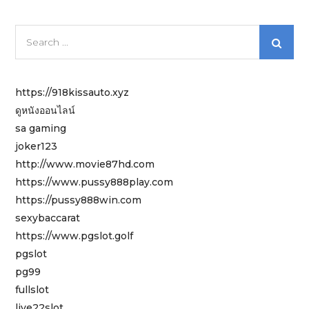
Search
for:
https://918kissauto.xyz
ดูหนังออนไลน์
sa gaming
joker123
http://www.movie87hd.com
https://www.pussy888play.com
https://pussy888win.com
sexybaccarat
https://www.pgslot.golf
pgslot
pg99
fullslot
live22slot