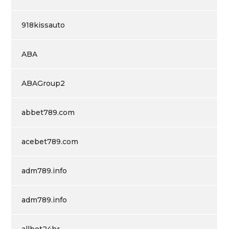
918kissauto
ABA
ABAGroup2
abbet789.com
acebet789.com
adm789.info
adm789.info