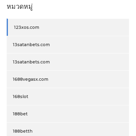
หมวดหมู่
123xos.com
13satanbets.com
13satanbets.com
1688vegasx.com
168slot
188bet
188betth