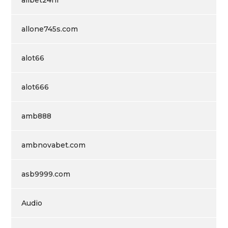
allbet24hr
allone745s.com
alot66
alot666
amb888
ambnovabet.com
asb9999.com
Audio