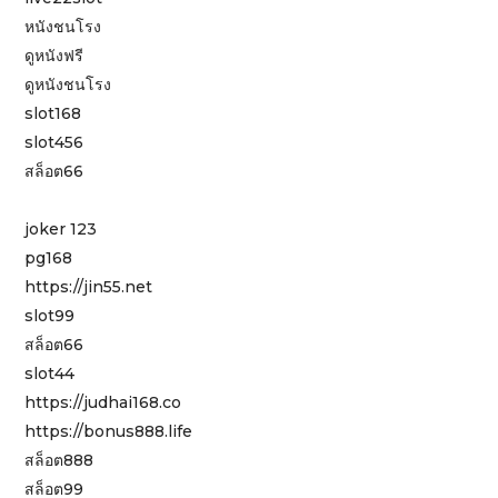
หนังชนโรง
ดูหนังฟรี
ดูหนังชนโรง
slot168
slot456
สล็อต66
joker 123
pg168
https://jin55.net
slot99
สล็อต66
slot44
https://judhai168.co
https://bonus888.life
สล็อต888
สล็อต99