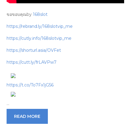
ขอขอบคุณby
168slot
https://rebrand.ly/168slotvip_me
https://cutly.info/168slotvip_me
https://shorturl.asia/OVFet
https://cutt.ly/frLAVPw7
https://t.co/To7Fx1jG56
…
READ MORE