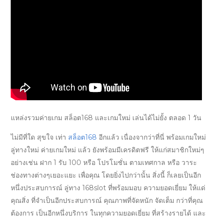
แหล่งรวมค่ายเกม สล็อต168 และเกมใหม่ เล่นได้ไม่ยั้ง ตลอด 1 วัน
ไม่มีที่ใด สุขใจ เท่า
สล็อต168
อีกแล้ว เนื่องจากว่าที่นี่ พร้อมเกมใหม่
ลู่ทางใหม่ ค่ายเกมใหม่ แล้ว ยังพร้อมมีเครดิตฟรี ให้แก่สมาชิกใหม่ๆ
อย่างเช่น ฝาก 1 รับ 100 หรือ โปรโมชั่น ตามเทศกาล หรือ วาระ
ช่องทางต่างๆเยอะแยะ เพื่อคุณ โดยยิ่งไปกว่านั้น สิ่งนี้ ก็เลยเป็นอีก
หนึ่งประสบการณ์ ลู่ทาง 168slot ที่พร้อมมอบ ความยอดเยี่ยม ให้แด่
คุณสิ่ง ที่จำเป็นอีกประสบการณ์ คุณภาพที่จัดหนัก จัดเต็ม กว่าที่คุณ
ต้องการ เป็นอีกหนึ่งบริการ ในทุกความยอดเยี่ยม ที่สร้างรายได้ และ