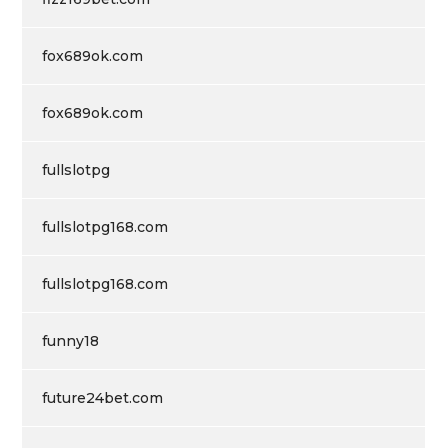
fox689ok.com
fox689ok.com
fullslotpg
fullslotpg168.com
fullslotpg168.com
funny18
future24bet.com