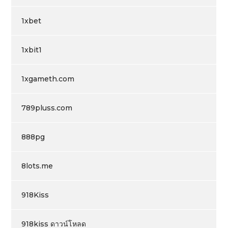
1xbet
1xbit1
1xgameth.com
789pluss.com
888pg
8lots.me
918Kiss
918kiss ดาวน์โหลด