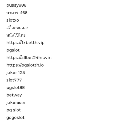
pussy888
บาคาร่า168
slotxo
สล็อตทดลอง
หนังโป๊ไทย
https://1xbetth.vip
pgslot
https://allbet24hr.win
https://pgslotth.io
joker 123
slot777
pgslot88
betway
jokerasia
pg slot
gogoslot