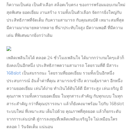
ก็ความเป็นต่อ เป็นตัวเลือก สล็อตเว็บตรง ของการพร้อมมอบเกมใหม่
สุดพิเศษ ยอดเยี่ยม งานสร้าง รวมทั้งเป็นตัวเลือก จัดการยิ่งใหญ่กับ
ประสิทธิภาพที่จัดเต็ม กับความสามารถ กับคุณสมบัติ เหมาะสมที่สุด
มีความมากมายหลากหลาย ที่น่าประทับใจสูง มีความพอดี ที่มีความ
เด่น ที่พิเศษมากยิ่งกว่าเดิม
เพลิดเพลินใจได้ ตลอด 24 ชั่วโมงเพลินใจ ได้มากกว่าเกมใดๆแล้วก็
ยังคงเป็นอีกหนึ่ง ประสิทธิภาพความสามารถ โดยรวมที่ดี มีสาระ
168slot
เป็นสมรรถนะ โดยรวมที่ยอดเยี่ยม รวมทั้งเป็นอีกหนึ่ง
ประสบการณ์ อันล้ำค่าที่คุณ สามารถเข้าถึง ความคุ้มราคา อีกหนึ่ง
ความยอดเยี่ยม เล่นได้ง่าย ทำเงินได้ดิบได้ดี มีสาระสูง เล่นเจริญ มี
คุณภาพ รวมทั้งความยอดเยี่ยม ในทุกสาระสำคัญ กับทุกแบบ ในทุก
สาระสำคัญ กว่าที่คุณปรารถนา แล้วก็ยังคงมาพร้อม ไปกับ 168slot
ระบบใหม่ ที่เหมาะสม เต็มไปด้วย คุณภาพที่สุดยอด แล้วก็ยกระดับ
จากการเล่นปกติ สู่การลงทุนที่เพลิดเพลินเจริญใจ ไม่เหมือนใคร
ตลอด 1 วันจัดเต็ม แน่นอน