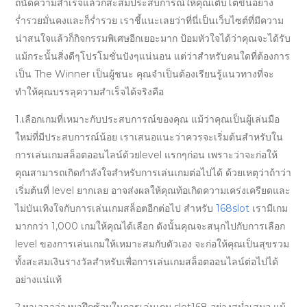
ถนัดความสำเร็จแล้วก็สะสมประสบการณ์ให้คุณเติบโตขึ้นอย่าง
ร่ำรวยมั่นคงและก็ร่ำรวย เราชี้แนะเลยว่าที่นี่เป็นเว็บไซต์ที่มีความ
น่าสนใจแล้วก็กิจกรรมพิเศษอีกเยอะมาก ป้อมหัวใจได้ว่าคุณจะได้รับ
แม้กระนั้นสิ่งดีๆโปรโมชั่นปังๆแน่นอน แต่ว่าสำหรับคนใดที่ต้องการ
เป็น The Winner เป็นผู้ชนะ คุณจำเป็นต้องเรียนรู้แนวทางที่จะ
ทำให้คุณบรรลุความสำเร็จได้จริงคือ
1.เลือกเกมที่เหมาะกับประสบการณ์ของคุณ แม้ว่าคุณเป็นผู้เล่นมือ
ใหม่ที่มีประสบการณ์น้อย เราเสนอแนะว่าควรจะเริ่มต้นสำหรับใน
การเล่นเกมสล็อตออนไลน์ด้วยlevel แรกๆก่อน เพราะว่าจะก่อให้
คุณสามารถเกิดกำลังใจสำหรับการเล่นเกมต่อไปได้ ด้วยเหตุว่าถ้าว่า
เริ่มต้นที่ level ยากเลย อาจส่งผลให้คุณท้อเกิดความเคร่งเครียดและ
ไม่บันเทิงใจกับการเล่นเกมสล็อตอีกต่อไป สำหรับ
168slot
เรามีเกม
มากกว่า 1,000 เกมให้คุณได้เลือก ดังนั้นคุณจะสนุกไปกับการเลือก
level ของการเล่นเกมให้เหมาะสมกับตัวเอง จะก่อให้คุณเป็นสุขรวม
ทั้งสะสมเงินรางวัลสำหรับเพื่อการเล่นเกมสล็อตออนไลน์ต่อไปได้
อย่างแน่แท้