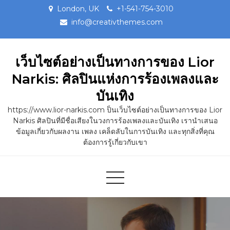
Skip
London, UK
+1-541-754-3010
to
info@creativthemes.com
content
เว็บไซต์อย่างเป็นทางการของ Lior
Narkis: ศิลปินแห่งการร้องเพลงและ
บันเทิง
https://www.lior-narkis.com ป็นเว็บไซต์อย่างเป็นทางการของ Lior
Narkis ศิลปินที่มีชื่อเสียงในวงการร้องเพลงและบันเทิง เรานำเสนอ
ข้อมูลเกี่ยวกับผลงาน เพลง เคล็ดลับในการบันเทิง และทุกสิ่งที่คุณ
ต้องการรู้เกี่ยวกับเขา