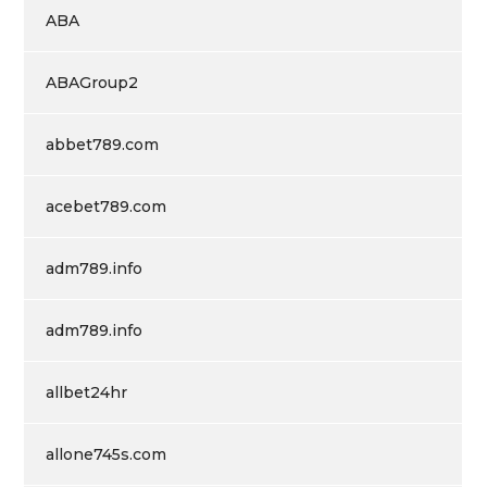
ABA
ABAGroup2
abbet789.com
acebet789.com
adm789.info
adm789.info
allbet24hr
allone745s.com