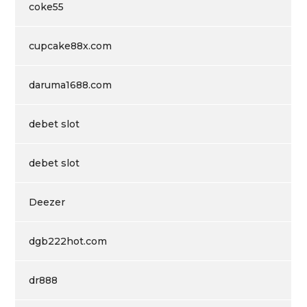
coke55
cupcake88x.com
daruma1688.com
debet slot
debet slot
Deezer
dgb222hot.com
dr888