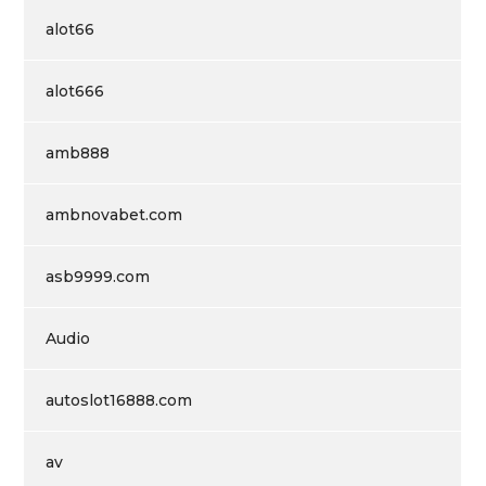
alot66
alot666
amb888
ambnovabet.com
asb9999.com
Audio
autoslot16888.com
av