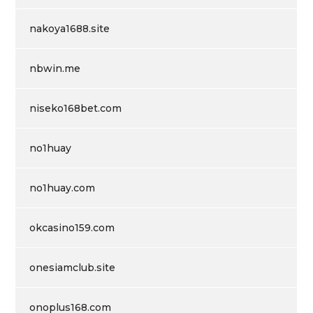
nakoya1688.site
nbwin.me
niseko168bet.com
no1huay
no1huay.com
okcasino159.com
onesiamclub.site
onoplus168.com