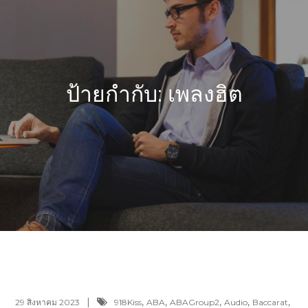
ป้ายกำกับ:
เพลงฮิต
,
,
,
,
,
29 สิงหาคม 2023
918Kiss
ABA
ABAGroup2
Audio
Baccarat