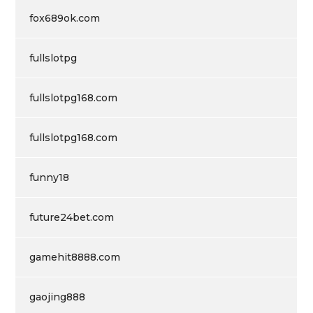
fox689ok.com
fullslotpg
fullslotpg168.com
fullslotpg168.com
funny18
future24bet.com
gamehit8888.com
gaojing888