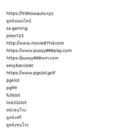
https://918kissauto.xyz
ดูหนังออนไลน์
sa gaming
joker123
http://www.movie87hd.com
https://www.pussy888play.com
https://pussy888win.com
sexybaccarat
https://www.pgslot.golf
pgslot
pg99
fullslot
live22slot
หนังชนโรง
ดูหนังฟรี
ดูหนังชนโรง