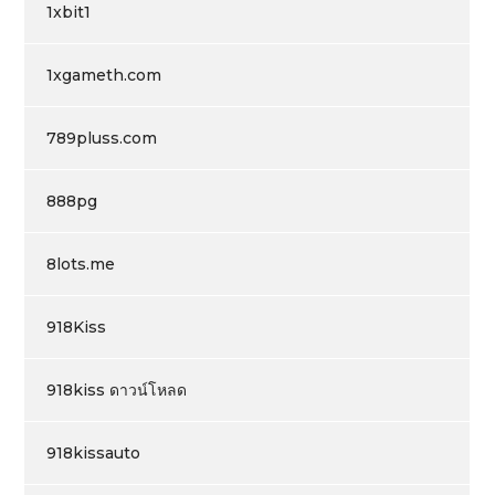
1xbit1
1xgameth.com
789pluss.com
888pg
8lots.me
918Kiss
918kiss ดาวน์โหลด
918kissauto