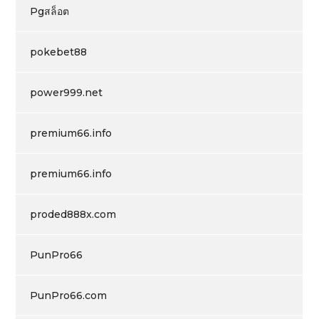
Pgสล็อต
pokebet88
power999.net
premium66.info
premium66.info
proded888x.com
PunPro66
PunPro66.com