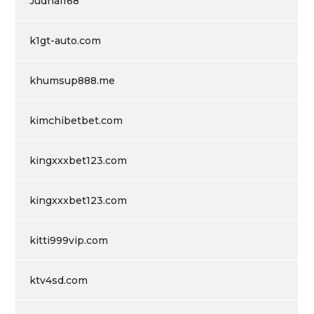
Judhai168
k1gt-auto.com
khumsup888.me
kimchibetbet.com
kingxxxbet123.com
kingxxxbet123.com
kitti999vip.com
ktv4sd.com