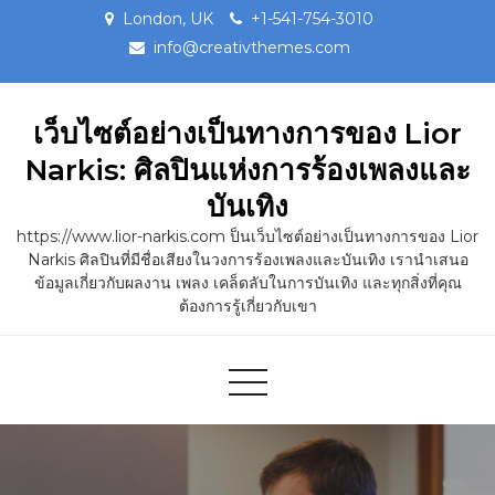
Skip
London, UK
+1-541-754-3010
to
info@creativthemes.com
content
เว็บไซต์อย่างเป็นทางการของ Lior
Narkis: ศิลปินแห่งการร้องเพลงและ
บันเทิง
https://www.lior-narkis.com ป็นเว็บไซต์อย่างเป็นทางการของ Lior
Narkis ศิลปินที่มีชื่อเสียงในวงการร้องเพลงและบันเทิง เรานำเสนอ
ข้อมูลเกี่ยวกับผลงาน เพลง เคล็ดลับในการบันเทิง และทุกสิ่งที่คุณ
ต้องการรู้เกี่ยวกับเขา