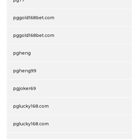
pg77
pggold168bet.com
pggold168bet.com
pgheng
pgheng99
pgjoker69
pglucky168.com
pglucky168.com