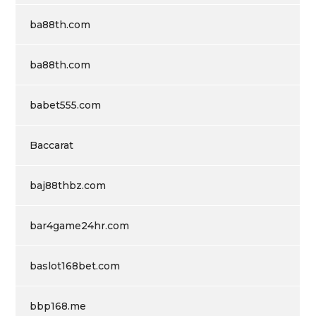
ba88th.com
ba88th.com
babet555.com
Baccarat
baj88thbz.com
bar4game24hr.com
baslot168bet.com
bbp168.me