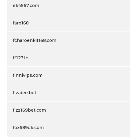
ek4567.com
faro168
fcharoenkit168.com
ff123th
finnivips.com
fiwdee.bet
fizz169bet.com
fox689ok.com