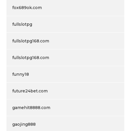
fox689ok.com
fullslotpg
fullslotpg168.com
fullslotpg168.com
funny18
future24bet.com
gamehit8888.com
gaojing888