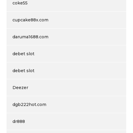
coke55
cupcake88x.com
daruma1688.com
debet slot
debet slot
Deezer
dgb222hot.com
dr888