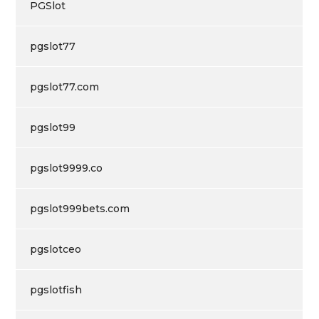
PGSlot
pgslot77
pgslot77.com
pgslot99
pgslot9999.co
pgslot999bets.com
pgslotceo
pgslotfish