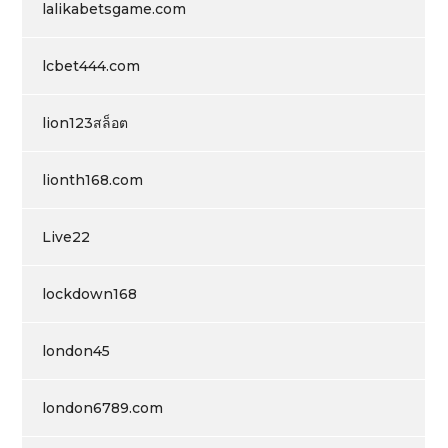
lalikabetsgame.com
lcbet444.com
lion123สล็อต
lionth168.com
Live22
lockdown168
london45
london6789.com