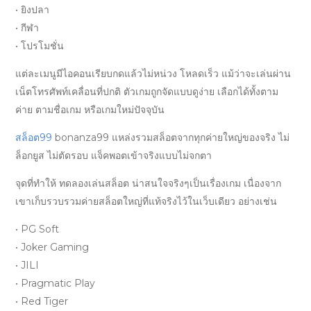
• ยิงปลา
• กีฬา
• โปรโมชั่น
แต่ละเมนูมีไอคอนเรียบกดแล้วไม่หน่วง โหลดเร็ว แม้ว่าจะเล่นผ่าน
เน็ตโทรศัพท์เคลื่อนที่ปกติ ตัวเกมถูกจัดแบบดูง่าย เลือกได้ทั้งตาม
ค่าย ตามชื่อเกม หรือเกมใหม่ปัจจุบัน
สล็อต99
bonanza99 แหล่งรวมสล็อตจากทุกค่ายใหญ่ของจริง ไม่
ล็อกยูส ไม่ตัดรอบ แจ็คพอตเข้าจริงแบบไม่จกตา
จุดที่ทำให้ ทดลองเล่นสล็อต น่าสนใจจริงๆเป็นเรื่องเกม เนื่องจาก
เขาเก็บรวบรวมค่ายสล็อตใหญ่ที่แท้จริงไว้ในเว็บเดียว อย่างเช่น
• PG Soft
• Joker Gaming
• JILI
• Pragmatic Play
• Red Tiger