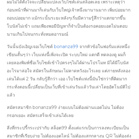
ผมไม่ได้ตั้งใจจะเปลี่ยนแปลงเว็บไซต์เล่นสล็อตเลย เพราะเหตุว่า
ก่อนหน้าที่ผ่านมาก็เล่นกับเว็บใหญ่เจ้าหนึ่งมานานมาก เพิ่มบ่อยมาก
ถอนบ่อยมาก แม้กระนั้นระยะหลังๆเริ่มมีความรู้สึกว่าแตกยากขึ้น
โบนัสไม่เข้า แถมเพียงพอมีปัญหาก็จำเป็นต้องรอคอยแอดไม่นตอบ
นานเกินไปจนกระทั่งหมดอารมณ์
วันนั้นบังเอิญเจอเว็บไซต์
bonanza99
จากหัวข้อในฟอรั่มแห่งหนึ่ง
เขียนสั้นๆว่า เว็บแห่งนี้เพิ่งจะเปิด ระบบใหม่ แตกดี ทดลองดู ผมก็
เลยลองพิมพ์ชื่อเว็บไซต์เข้าไปตรงๆไม่ได้ผ่านโปรโมท มิได้มีโบนัส
อะไรมาล่อใจ สมัครในลักษณะไม่คาดหวังอะไรเลย แต่ภายหลังลอง
เล่นได้แค่ 2 วัน กลับรู้สึกว่า เออ เว็บไซต์แห่งนี้มันใช่กว่าที่คิดมาก
กระทั่งตอนนี้เปลี่ยนเป็นเว็บที่เข้าเล่นวันแล้ววันเล่าโดยอัตโนมัติไป
แล้ว
สมัครสมาชิก bonanza99 ง่ายแบบไม่ต้องผ่านแอดไม่น ไม่ต้อง
กรอกเยอะ สมัครเสร็จเข้าเล่นได้เลย
สิ่งที่กระปรี้กระเปร่ากับ สล็อต99 ตั้งแต่แรกเป็นการลงทะเบียนเป็น
สมาชิกที่เรียบง่าย ไม่ต้องแอดไลน์ ไม่ต้องแสกกลางน QR ไม่ต้องส่ง