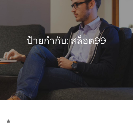
ป้ายกำกับ:
สล็อต99