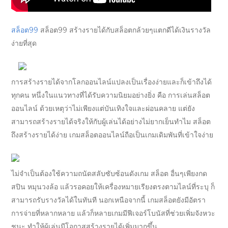
สล็อต99
สล็อต99 สร้างรายได้กับสล็อตกล้วยๆแตกดีได้เงินรางวัล
ง่ายที่สุด
การสร้างรายได้จากโลกออนไลน์แปลงเป็นเรื่องง่ายและก็เข้าถึงได้
ทุกคน หนึ่งในแนวทางที่ได้รับความนิยมอย่างยิ่ง คือ การเล่นสล็อต
ออนไลน์ ด้วยเหตุว่าไม่เพียงแต่บันเทิงใจและผ่อนคลาย แต่ยัง
สามารถสร้างรายได้จริงให้กับผู้เล่นได้อย่างไม่ยากเย็นทำไม สล็อต
ถึงสร้างรายได้ง่าย เกมสล็อตออนไลน์ถือเป็นเกมเดิมพันที่เข้าใจง่าย
ไม่จำเป็นต้องใช้ความถนัดสลับซับซ้อนดังเกม สล็อต อื่นๆเพียงกด
สปิน หมุนวงล้อ แล้วรอคอยให้เครื่องหมายเรียงตรงตามไลน์ที่ระบุ ก็
สามารถรับรางวัลได้ในทันที นอกเหนือจากนี้ เกมสล็อตยังมีอัตรา
การจ่ายที่หลากหลาย แล้วก็หลายเกมมีฟีเจอร์โบนัสที่ช่วยเพิ่มจังหวะ
ชนะ ทำให้ผู้เล่นมีโอกาสสร้างรายได้เพิ่มมากขึ้น