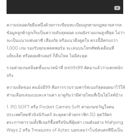
ความปลอดภัยยืนหนึ่งด้วยการเขียนทะเบียนถูกตามกฎหมายสากล
ข้อมูลลูกค้าถูกเก็บเป็นความลับสุดยอด แถมยังรวมเกมสูงที่สุด ไม่ว่า
จะเป็นแนวแฟนตาซี เสี่ยงภัย หรือแนวดึงดูดใจ ตรงนี้มีครบกว่า
1,000 เกม รองรับทุกแพลตฟอร์ม จะเล่นบนโทรศัพท์เคลื่อนที่
แท็บเล็ต หรือคอมพิวเตอร์ ก็ลื่นไหล ไม่มีสะดุด
รวมค่ายเกมสล็อตชั้นแนวหน้าที่ sretthi99 คัดมาแล้วว่าแตกหนัก
จริง
ความเด็ดของ คนมั่งมี99 คือการรวบรวมพาร์ทเนอร์สุดยอดมาไว้ให้
ท่านเลือกเล่นแบบละลานตา มาดูกันว่ามีค่ายไหนที่เป็นไฮไลท์บ้าง
1. PG SOFT หรือ Pocket Games Soft ค่ายเกมขวัญใจคน
ประเทศไทยชั่วนิจนิรันดร์ สะดุดตาด้วยกราฟิก 3D สุดวิจิตร
ตระการตารวมทั้งฟีเจอร์ซื้อฟรีสปินที่คุ้มค่า เกมดังอย่าง Mahjong
Ways 2 หรือ Treasures of Aztec บอกเลยว่าโบนัสแตกทีนึงเป็น