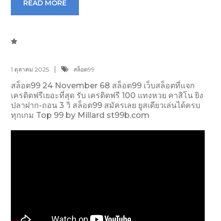
READ MORE
1 ตุลาคม 2025
สล็อต99
สล็อต99 24 November 68 สล็อต99 เว็บสล็อตที่แจก
เครดิตฟรีเยอะที่สุด รับ เครดิตฟรี 100 แทงหวย คาสิโน ยิง
ปลาฝาก-ถอน 3 วิ สล็อต99 สมัครเลย ยูสเดียวเล่นได้ครบ
ทุกเกม Top 99 by Millard st99b.com