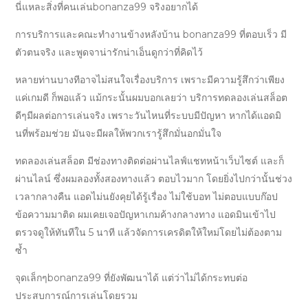
นี่แหละสิ่งที่คนเล่นbonanza99 จริงอยากได้
การบริการและคณะทำงานข้างหลังบ้าน bonanza99 ที่ตอบเร็ว มี
ตัวตนจริง และพูดจาน่ารักน่าเอ็นดูกว่าที่คิดไว้
หลายท่านบางทีอาจไม่สนใจเรื่องบริการ เพราะมีความรู้สึกว่าเพียง
แค่เกมดี ก็พอแล้ว แม้กระนั้นผมบอกเลยว่า บริการทดลองเล่นสล็อต
ดีๆมีผลต่อการเล่นจริง เพราะวันไหนที่ระบบมีปัญหา หากได้แอดมิ
นที่พร้อมช่วย มันจะมีผลให้พวกเรารู้สึกมั่นอกมั่นใจ
ทดลองเล่นสล็อต มีช่องทางติดต่อผ่านไลฟ์แชทหน้าเว็บไซต์ และก็
ผ่านไลน์ ซึ่งผมลองทั้งสองทางแล้ว ตอบไวมาก โดยยิ่งไปกว่านั้นช่วง
เวลากลางคืน แอดไม่นยังคุยได้รู้เรื่อง ไม่ใช้บอท ไม่ตอบแบบก๊อป
ข้อความมาติด ผมเคยเจอปัญหาเกมค้างกลางทาง แอดมินเข้าไป
ตรวจดูให้ทันทีใน 5 นาที แล้วจัดการเครดิตให้ใหม่โดยไม่ต้องตาม
ซ้ำ
จุดเล็กๆbonanza99 ที่ยังพัฒนาได้ แต่ว่าไม่ได้กระทบต่อ
ประสบการณ์การเล่นโดยรวม