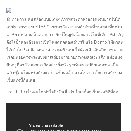
ลืมภาพการเล่นสล็อตแบบเดิมๆที่ภาพกระตุกหรือถอนเงินยากไปได้
เลยจ๊ะ เพราะ sretthi99 เขามากับระบบหลังบ้านที่ทรงพลังที่สุดใน
เอเชีย เก็บเกมสล็อตจากค่ายยักษ์ใหญ่ทั้งโลกมาไว้ในที่เดียว ที่สำคัญ
คือใจป้ำสุดๆด้วยการเปิดโหมดทดลองเล่นฟรี หรือ Demo ให้ทุกคน
ได้เข้าไปซ้อมมือก่อนลงสู่สนามจริงแบบไม่ต้องเสียเงินสักบาท ความ
เริ่ดมันอยู่ตรงที่ระบบเขาสเถียรมากมายกระทั่งคุณจะรู้สึกเสมือนนั่ง
ปั่นอยู่ที่คาสิโนลาสเวกัสอย่างยิ่งจริงๆ พร้อมจะเปลี่ยนสถานะเป็น
เศรษฐีคนใหม่หรือยังค่ะ? ถ้าพร้อมแล้ว ตามไปเจาะลึกความปังของ
เว็บแห่งนี้กันเลย
sretthi99 เป็นคนใด ทำไมถึงขึ้นชื่อว่าเป็นสล็อตเว็บตรงที่ดีที่สุด