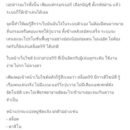
เอกสารอะไรทั้งนั้น เพียงแค่กรอกเบอร์ เลือกบัญชี ตั้งรหัสผ่าน แล้ว
ระบบก็ให้เข้าเล่นได้เลย
จุดนี้ทำให้ผมรู้สึกว่าเว็บมันมั่นใจในระบบตัวเอง ไม่ต้องมีคนมากมาย
ลั่นกรองหรือตอบแชทให้วุ่นวาย ทั้งข้างหลังสมัครเสร็จ ระบบจะ
เสนอแนะโปรโมชั่นพื้นฐานอย่างอ่อนน้อมถ่อมตน ไม่แออัด ไม่ต้อง
กดรับก็ยังเล่นสล็อต99 ได้ปกติ
ใบหน้าเว็บไซต์ bonanza99 ที่เป็นมิตรกับผู้เล่นทุกระดับ ใช้งาน
ง่าย ไม่รก ไม่ลวงตา
เพียงพอเข้าหน้าเว็บไซต์หลักก็รู้สึกเลยว่า สล็อต99 มีการดีไซน์ที่ รู้
เรื่องคนเล่นจริง ไม่มีแบนเนอร์วิ่งวุ่นวาย ไม่มีเสียงเอฟเฟกต์ดัง
อัตโนมัติ และไม่เพียรพยายามยัดอะไรเข้ามาเยอะจนเกินความ
จำเป็น
หน้าแรกจะแบ่งหมู่ชัดแจ้ง ยกตัวอย่างเช่น
• สล็อต
• คาสิโน