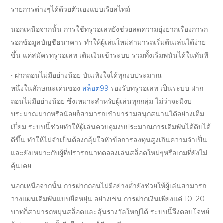
รายการต่างๆได้ด้วยตัวเองแบบเรียลไทม์
นอกเหนือจากนั้น การใช้ทรูวอเลทยังช่วยลดความยุ่งยากเรื่องการก
รอกข้อมูลบัญชีธนาคาร ทำให้ผู้เล่นใหม่สามารถเริ่มต้นเล่นได้ง่าย
ขึ้น แค่สมัครทรูวอเลท เติมเงินเข้าระบบ รวมทั้งเริ่มพนันได้ในทันที
• ฝากถอนไม่มีอย่างน้อย บันเทิงใจได้ทุกงบประมาณ
หนึ่งในลักษณะเด่นของ
สล็อต99
รองรับทรูวอเลท เป็นระบบ ฝาก
ถอนไม่มีอย่างน้อย ซึ่งเหมาะสำหรับผู้เล่นทุกกลุ่ม ไม่ว่าจะมีงบ
ประมาณมากหรือน้อยก็สามารถเข้ามาร่วมสนุกสนานได้อย่างเต็ม
เปี่ยม ระบบนี้ช่วยทำให้ผู้เล่นควบคุมงบประมาณการเดิมพันได้ดิบได้
ดีขึ้น ทำให้ไม่จำเป็นต้องกลุ้มใจหัวข้อการลงทุนสูงเกินความจำเป็น
และยังเหมาะกับผู้ที่ปรารถนาทดลองเล่นสล็อตใหม่ๆหรือเกมที่ยังไม่
คุ้นเคย
นอกเหนือจากนั้น การฝากถอนไม่มีอย่างต่ำยังช่วยให้ผู้เล่นสามารถ
วางแผนเดิมพันแบบยืดหยุ่น อย่างเช่น การฝากเงินเพียงแค่ 10–20
บาทก็สามารถหมุนสล็อตและลุ้นรางวัลใหญ่ได้ ระบบนี้จึงตอบโจทย์