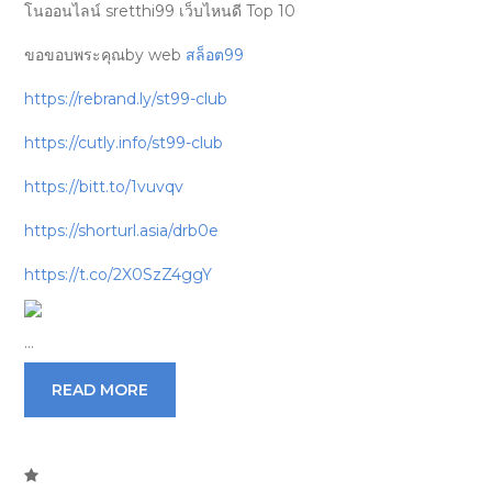
โนออนไลน์ sretthi99 เว็บไหนดี Top 10
ขอขอบพระคุณby web
สล็อต99
https://rebrand.ly/st99-club
https://cutly.info/st99-club
https://bitt.to/1vuvqv
https://shorturl.asia/drb0e
https://t.co/2X0SzZ4ggY
…
READ MORE