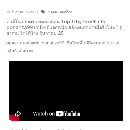
27 ธันวาคม 2025
ทดลองเล่นสล็อต
คาสิโน เว็บตรง ทดลองเล่น Top 11 by Emelia 13
bonanza99 เวปไซต์แจกหนัก สล็อตแตกง่ายมีจริงไหม? ดู
จากอะไรได้บ้าง ธันวาคม 25
ทดลองเล่นสล็อตกับ bonanza99 เว็บใหม่ที่ไม่มีใครเสนอแนะ แต่
กลับปังเกินคาด