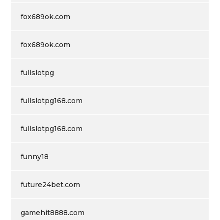
fox689ok.com
fox689ok.com
fullslotpg
fullslotpg168.com
fullslotpg168.com
funny18
future24bet.com
gamehit8888.com