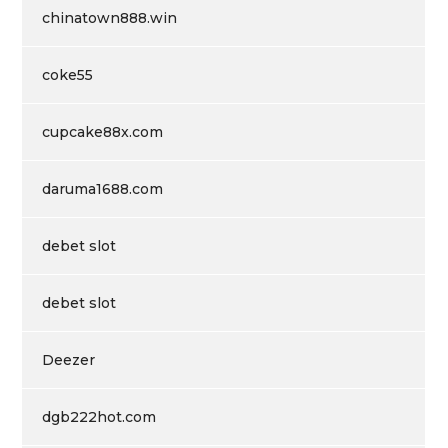
chinatown888.win
coke55
cupcake88x.com
daruma1688.com
debet slot
debet slot
Deezer
dgb222hot.com