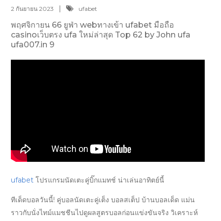
2 กันยายน 2023
ufabet
พฤศจิกายน 66 ยูฟ่า webทางเข้า ufabet มือถือ
casinoเว็บตรง ufa ใหม่ล่าสุด Top 62 by John ufa
ufa007.in 9
ufabet
โปรแกรมนัดเตะคู่บิ๊กแมทช์ น่าเล่นอาทิตย์นี้
ทีเด็ดบอลวันนี้! คู่บอลนัดเตะคู่เต็ง บอลสเต็ป บ้านบอลเด็ด แม่น
ราวกับนั่งไทม์แมชชีนไปดูผลสูตรบอลก่อนแข่งขันจริง วิเคราะห์