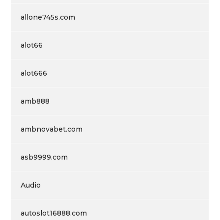
allone745s.com
alot66
alot666
amb888
ambnovabet.com
asb9999.com
Audio
autoslot16888.com