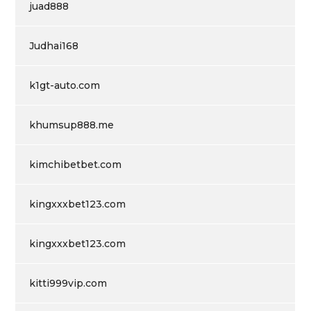
juad888
Judhai168
k1gt-auto.com
khumsup888.me
kimchibetbet.com
kingxxxbet123.com
kingxxxbet123.com
kitti999vip.com