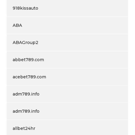
918kissauto
ABA
ABAGroup2
abbet789.com
acebet789.com
adm789.info
adm789.info
allbet24hr