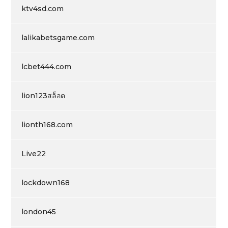
ktv4sd.com
lalikabetsgame.com
lcbet444.com
lion123สล็อต
lionth168.com
Live22
lockdown168
london45