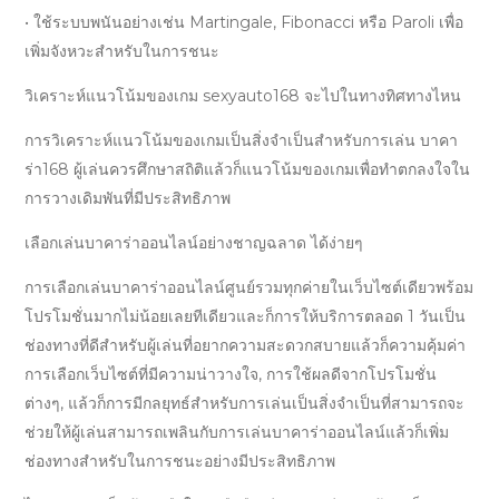
• ใช้ระบบพนันอย่างเช่น Martingale, Fibonacci หรือ Paroli เพื่อ
เพิ่มจังหวะสำหรับในการชนะ
วิเคราะห์แนวโน้มของเกม sexyauto168 จะไปในทางทิศทางไหน
การวิเคราะห์แนวโน้มของเกมเป็นสิ่งจำเป็นสำหรับการเล่น บาคา
ร่า168 ผู้เล่นควรศึกษาสถิติแล้วก็แนวโน้มของเกมเพื่อทำตกลงใจใน
การวางเดิมพันที่มีประสิทธิภาพ
เลือกเล่นบาคาร่าออนไลน์อย่างชาญฉลาด ได้ง่ายๆ
การเลือกเล่นบาคาร่าออนไลน์ศูนย์รวมทุกค่ายในเว็บไซต์เดียวพร้อม
โปรโมชั่นมากไม่น้อยเลยทีเดียวและก็การให้บริการตลอด 1 วันเป็น
ช่องทางที่ดีสำหรับผู้เล่นที่อยากความสะดวกสบายแล้วก็ความคุ้มค่า
การเลือกเว็บไซต์ที่มีความน่าวางใจ, การใช้ผลดีจากโปรโมชั่น
ต่างๆ, แล้วก็การมีกลยุทธ์สำหรับการเล่นเป็นสิ่งจำเป็นที่สามารถจะ
ช่วยให้ผู้เล่นสามารถเพลินกับการเล่นบาคาร่าออนไลน์แล้วก็เพิ่ม
ช่องทางสำหรับในการชนะอย่างมีประสิทธิภาพ