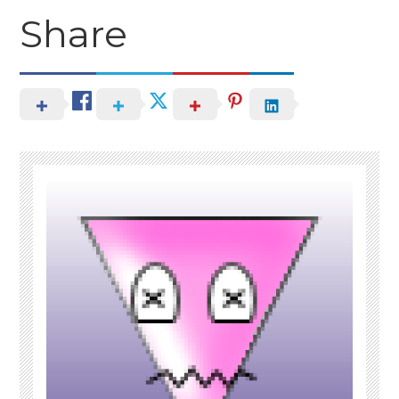
Share