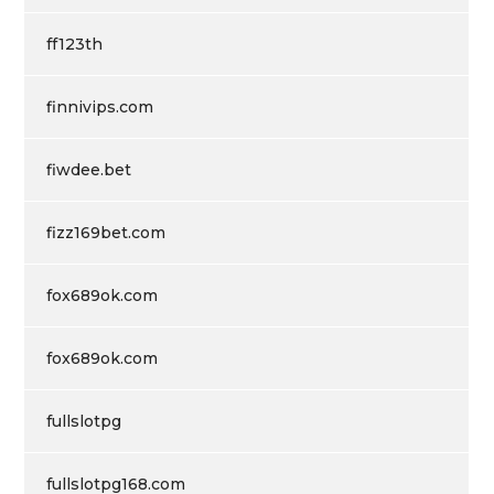
ff123th
finnivips.com
fiwdee.bet
fizz169bet.com
fox689ok.com
fox689ok.com
fullslotpg
fullslotpg168.com