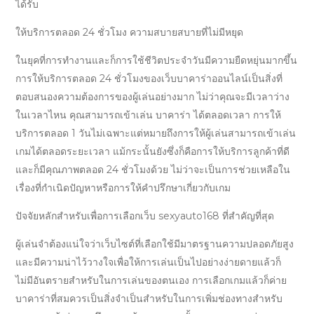
ได้รับ
ให้บริการตลอด 24 ชั่วโมง ความสบายสบายที่ไม่มีหยุด
ในยุคที่การทำงานและก็การใช้ชีวิตประจำวันมีความยืดหยุ่นมากขึ้น
การให้บริการตลอด 24 ชั่วโมงของเว็บบาคาร่าออนไลน์เป็นสิ่งที่
ตอบสนองความต้องการของผู้เล่นอย่างมาก ไม่ว่าคุณจะมีเวลาว่าง
ในเวลาไหน คุณสามารถเข้าเล่น บาคาร่า ได้ตลอดเวลา การให้
บริการตลอด 1 วันไม่เฉพาะแต่หมายถึงการให้ผู้เล่นสามารถเข้าเล่น
เกมได้ตลอดระยะเวลา แม้กระนั้นยังซึ่งก็คือการให้บริการลูกค้าที่ดี
และก็มีคุณภาพตลอด 24 ชั่วโมงด้วย ไม่ว่าจะเป็นการช่วยเหลือใน
เรื่องที่กำเนิดปัญหาหรือการให้คำปรึกษาเกี่ยวกับเกม
ปัจจัยหลักสำหรับเพื่อการเลือกเว็บ sexyauto168 ที่สำคัญที่สุด
ผู้เล่นจำต้องแน่ใจว่าเว็บไซต์ที่เลือกใช้มีมาตรฐานความปลอดภัยสูง
และมีความน่าไว้วางใจเพื่อให้การเล่นเป็นไปอย่างง่ายดายแล้วก็
ไม่มีอันตรายสำหรับในการเล่นของตนเอง การเลือกเกมแล้วก็ค่าย
บาคาร่าที่สมควรเป็นสิ่งจำเป็นสำหรับในการเพิ่มช่องทางสำหรับ