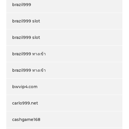
brazil999
brazil999 slot
brazil999 slot
brazil999 ทางเข้า
brazil999 ทางเข้า
bwvip4.com
carlo999.net
cashgame168