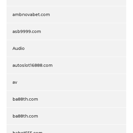
ambnovabet.com
asb9999.com
Audio
autoslot16888.com
av
ba88th.com
ba88th.com