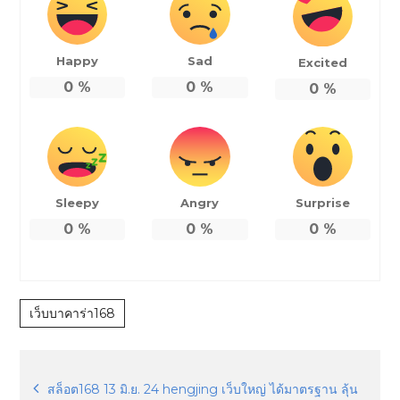
Happy
Sad
Excited
0
%
0
%
0
%
Sleepy
Angry
Surprise
0
%
0
%
0
%
เว็บบาคาร่า168
แนะแนว
สล็อต168 13 มิ.ย. 24 hengjing เว็บใหญ่ ได้มาตรฐาน ลุ้น