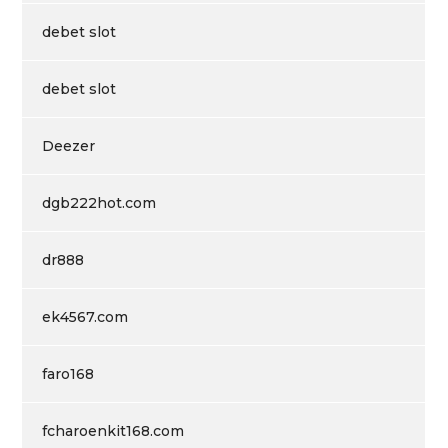
debet slot
debet slot
Deezer
dgb222hot.com
dr888
ek4567.com
faro168
fcharoenkit168.com