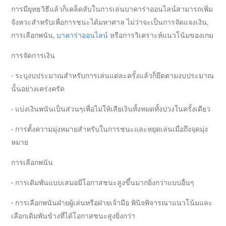
การมียุทธวิธีแล้วก็เคล็ดลับในการเล่นบาคาร่าออนไลน์สามารถเพิ่ม
จังหวะสำหรับเพื่อการชนะได้มหาศาล ไม่ว่าจะเป็นการจัดแจงเงิน,
การเลือกพนัน,
บาคาร่าออนไลน์
หรือการวิเคราะห์แนวโน้มของเกม
การจัดการเงิน
• ระบุงบประมาณสำหรับการเล่นแต่ละครั้งแล้วก็ยึดตามงบประมาณ
นั้นอย่างเคร่งครัด
• แบ่งเงินพนันเป็นส่วนๆเพื่อไม่ให้เสียเงินทั้งหมดทั้งปวงในครั้งเดียว
• การตั้งความมุ่งหมายสำหรับในการชนะและหยุดเล่นเมื่อถึงจุดมุ่ง
หมาย
การเลือกพนัน
• การเดิมพันแบบเสมอมีโอกาสชนะสูงขึ้นมากยิ่งกว่าแบบอื่นๆ
• การเลือกพนันฝ่ายผู้เล่นหรือฝ่ายเจ้ามือ พินิจพิจารณาแนวโน้มและ
เลือกเดิมพันข้างที่ได้โอกาสชนะสูงยิ่งกว่า