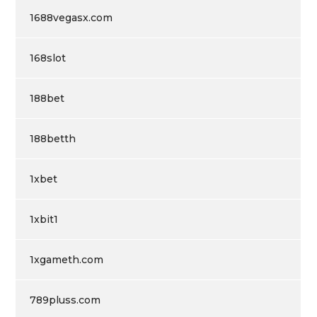
1688vegasx.com
168slot
188bet
188betth
1xbet
1xbit1
1xgameth.com
789pluss.com