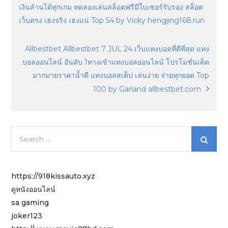
เงินล้านได้ทุกเกม ทดลองเล่นสล็อตฟรีมีใบเซอร์รับรอง สล็อต
เรื่อง
เว็บตรง เฮงจริง เฮงแน่ Top 54 by Vicky hengjing168.run
Allbestbet Allbestbet 7 JUL 24 เว็บแทงบอลที่ดีที่สุด แทง
บอลออนไลน์ อันดับ 1ทางเข้าแทงบอลออนไลน์ โปรโมชั่นเด็ด
มากมายราคาน้ำดี แทงบอลสเต็ป เล่นง่าย จ่ายทุกยอด Top
100 by Garland allbestbet.com
Search
for:
https://918kissauto.xyz
ดูหนังออนไลน์
sa gaming
joker123