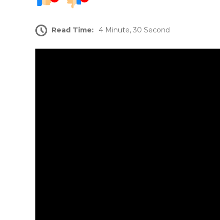
Read Time:
4 Minute, 30 Second