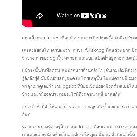
เกมสล็อตบน fullslot ที่คนจำนวนมากเปิดบ่อยครั้ง มักมีจุดร่ว
เคยสงสัยกันไหมครับผมว่า เกมบน fullslotpg ที่คนส่วนมากเปิด
ว่าบางเกมของ pg นั้น หลายท่านกลับมาเปิดซ้ำอยู่ตลอด ถึงแม้
แม้กระนั้นในที่สุดคนเล่นมากมายก็วนกลับไปเล่นเกมเดิมที่ตัวเอ
รู้จักดีอยู่ดี มันมีเหตุผลอยู่นะครับ โดยเหตุนั้น ในบทความนี้ ผม
พาคุณมาดูเลยว่า เกม pgslot ที่นิยมเปิดบ่อยๆมีจุดร่วมแบบไห
บ้าง และก็มีองค์ประกอบอะไรที่ดึงดูดขนาดนี้ มาลุยกัน!
อะไรคือสิ่งที่ทำให้เกม fullslot บางเกมถูกเปิดซ้ำบ่อยมากกว่าเก
อื่น?
หลายท่านบางทีอาจรู้สึกว่าเกม fullslot ที่คนเล่นมากมายจะต้อง
เป็นเกมแตกหนักหรือแจ็กพอเพียงตใหญ่แค่นั้น แต่ที่จริงแล้วนั้น