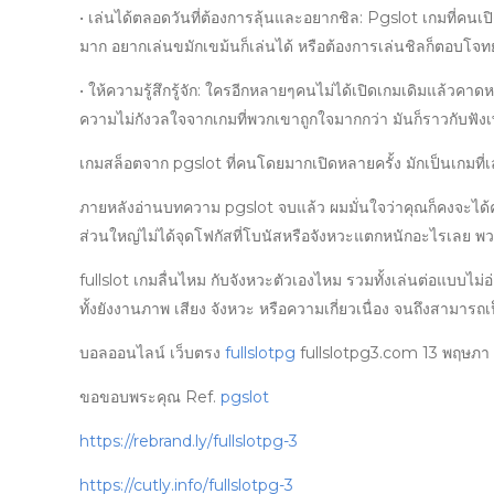
• เล่นได้ตลอดวันที่ต้องการลุ้นและอยากชิล: Pgslot เกมที่คน
มาก อยากเล่นขมักเขม้นก็เล่นได้ หรือต้องการเล่นชิลก็ตอบโจทย์ไ
• ให้ความรู้สึกรู้จัก: ใครอีกหลายๆคนไม่ได้เปิดเกมเดิมแล้วค
ความไม่กังวลใจจากเกมที่พวกเขาถูกใจมากกว่า มันก็ราวกับฟังเพล
เกมสล็อตจาก pgslot ที่คนโดยมากเปิดหลายครั้ง มักเป็นเกมที่เล
ภายหลังอ่านบทความ pgslot จบแล้ว ผมมั่นใจว่าคุณก็คงจะได้
ส่วนใหญ่ไม่ได้จุดโฟกัสที่โบนัสหรือจังหวะแตกหนักอะไรเลย พ
fullslot เกมลื่นไหม กับจังหวะตัวเองไหม รวมทั้งเล่นต่อแบบไม่
ทั้งยังงานภาพ เสียง จังหวะ หรือความเกี่ยวเนื่อง จนถึงสามารถ
บอลออนไลน์ เว็บตรง
fullslotpg
fullslotpg3.com 13 พฤษภา 
ขอขอบพระคุณ Ref.
pgslot
https://rebrand.ly/fullslotpg-3
https://cutly.info/fullslotpg-3