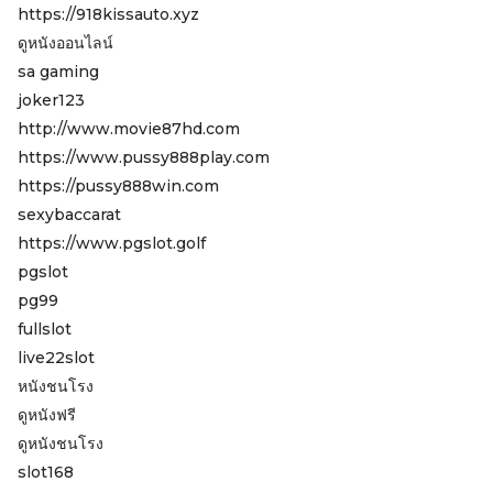
https://918kissauto.xyz
ดูหนังออนไลน์
sa gaming
joker123
http://www.movie87hd.com
https://www.pussy888play.com
https://pussy888win.com
sexybaccarat
https://www.pgslot.golf
pgslot
pg99
fullslot
live22slot
หนังชนโรง
ดูหนังฟรี
ดูหนังชนโรง
slot168