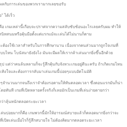
จะส่งผลกับการเล่นของพวกเรามากเลยขอรับ
อ” ได้เร็ว
ก็คือ เกมเหล่านี้เกือบจะปราศจากความสลับซับซ้อนอะไรเลยครับผม ทำให้
ิทสนมหรือคุ้นมือตั้งแต่แรกแม้จะเล่นได้ไม่นานก็ตาม
็นที่จะต้องใช้เวลาสำหรับในการศึกษานาน เนื่องจากคนส่วนมากถูกใจเกมที่
บบไหน โบนัสมายังยังไง มันจะมีผลให้เรากล้าเล่นมากยิ่งขึ้นอีกด้วย
สรุป แต่ว่าคนล้นหลามก็จะรู้สึกคุ้นกับจังหวะเกมอยู่ดีนะครับ ถ้าเกิดเกมไหน
ันเทิงใจและต้องการกลับมาเล่นเกมนี้บ่อยๆแบบอัตโนมัติ
่างๆจำนวนมากจนถึงเราจำต้องรอตามให้ทันตลอดเวลา ซึ่งตอนแรกมันก็น่า
ทันที เกมที่เปิดหลายครั้งจริงก็เลยมักเป็นเกมที่เล่นง่ายดายกว่า
กกว่าลุ้นหนักตลอดระยะเวลา
นเล่นบ่อยมากก็คือ เกมพวกนี้มักให้อารมณ์สบายแล้วก็ตลอดมากยิ่งกว่าจะ
่เปิดเล่นเมื่อไรก็รู้สึกสบายใจ ไม่ต้องคิดมากตลอดระยะเวลา