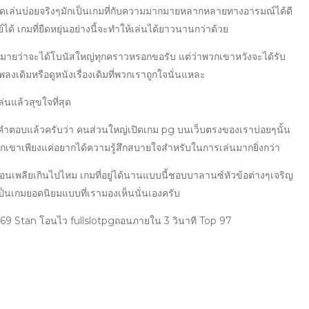
เปิดเล่นบ่อยจริงๆมักเป็นเกมที่กับความมากมายหลากหลายทางอารมณ์ได้ดี
ด้ เกมที่ยืดหยุ่นอย่างนี้จะทำให้เล่นได้ยาวนานกว่าด้วย
าดหมายว่าจะได้โบนัสใหญ่ทุกคราวหรอกขอรับ แต่ว่าพวกเขาหวังจะได้รับ
งเดิมหรือดูหนังเรื่องเดิมที่พวกเราถูกใจนั่นแหละ
่นแล้วสุขใจที่สุด
คำตอบแล้วครับว่า คนส่วนใหญ่เปิดเกม pg บนเว็บตรงของเราบ่อยๆนั้น
วกเขาเพียงแค่อยากได้ความรู้สึกสบายใจสำหรับในการเล่นมากยิ่งกว่า
อ่อนเพลียเกินไปไหม เกมที่อยู่ได้นานแบบนี้ชอบบาลานซ์หัวข้อต่างๆเจริญ
เป็นเกมยอดนิยมแบบที่เรามองเห็นนั่นเองครับ
69 Stan โอนไว fullslotpgถอนภายใน 3 วินาที Top 97