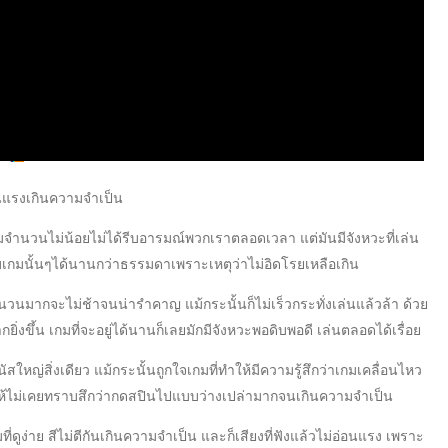
่อนแรงเกินความจำเป็น
นิยมจำนวนไม่น้อยไม่ได้รีบอารมณ์พวกเราตลอดเวลา แต่มันมีจังหวะที่เล่น
บเกมนั้นๆได้นานกว่าธรรมดาเพราะเหตุว่าไม่อิดโรยเหลือเกิน
นวนมากจะไม่ช้าจนน่ารำคาญ แม้กระนั้นก็ไม่เร็วกระทั่งเล่นแล้วล้า ด้วย
่งขึ้น เกมที่จะอยู่ได้นานก็เลยมักมีจังหวะพอดิบพอดี เล่นตลอดได้เรื่อย
สใหญ่สิ่งเดียว แม้กระนั้นถูกใจเกมที่ทำให้มีความรู้สึกว่าเกมเคลื่อนไหว
ทำให้ไม่เคยทราบสึกว่ากดสปินไปแบบว่างเปล่ามากจนเกินความจำเป็น
ธีมที่ดูง่าย สีไม่ตีกันเกินความจำเป็น และก็เสียงที่ฟังแล้วไม่อ่อนแรง เพราะ