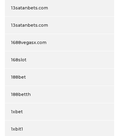
13satanbets.com
13satanbets.com
1688vegasx.com
168slot
188bet
188betth
1xbet
1xbit1