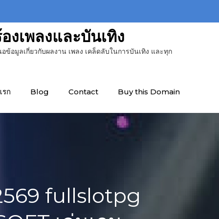
ร้องเพลงและบันเทิง
อข้อมูลเกี่ยวกับผลงาน เพลง เคล็ดลับในการบันเทิง และทุก
แรก
Blog
Contact
Buy this Domain
569 fullslotpg