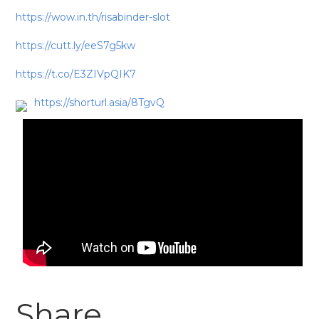
https://wow.in.th/risabinder-slot
https://cutt.ly/eeS7g5kw
https://t.co/E3ZIVpQIK7
https://shorturl.asia/8TgvQ
Share