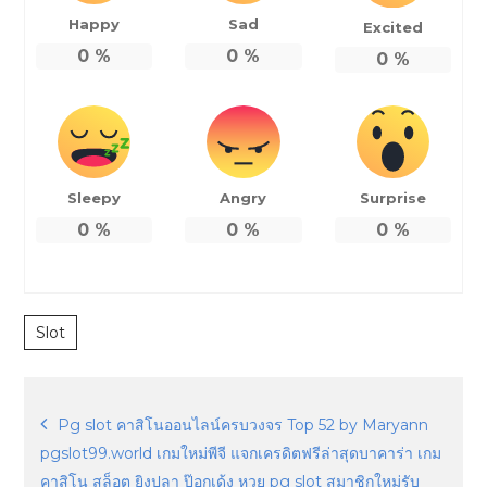
Happy
Sad
Excited
0
%
0
%
0
%
Sleepy
Angry
Surprise
0
%
0
%
0
%
Slot
แนะแนว
Pg slot คาสิโนออนไลน์ครบวงจร Top 52 by Maryann
pgslot99.world เกมใหม่พีจี แจกเครดิตฟรีล่าสุดบาคาร่า เกม
เรื่อง
คาสิโน สล็อต ยิงปลา ป๊อกเด้ง หวย pg slot สมาชิกใหม่รับ