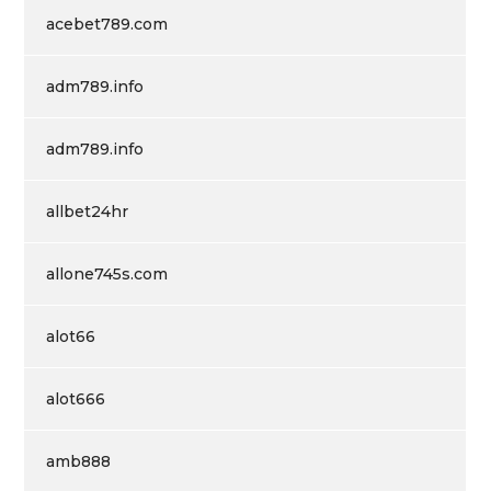
acebet789.com
adm789.info
adm789.info
allbet24hr
allone745s.com
alot66
alot666
amb888