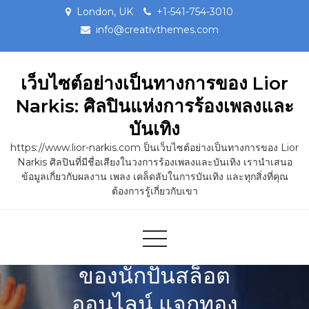
Skip
London, UK
+1-541-754-3010
to
info@creativthemes.com
content
เว็บไซต์อย่างเป็นทางการของ Lior
Narkis: ศิลปินแห่งการร้องเพลงและ
บันเทิง
https://www.lior-narkis.com ป็นเว็บไซต์อย่างเป็นทางการของ Lior
Narkis ศิลปินที่มีชื่อเสียงในวงการร้องเพลงและบันเทิง เรานำเสนอ
ข้อมูลเกี่ยวกับผลงาน เพลง เคล็ดลับในการบันเทิง และทุกสิ่งที่คุณ
ต้องการรู้เกี่ยวกับเขา
Pgslot โอกาสทอง
ของนักปั่นสล็อต
ออนไลน์ แจกทอง