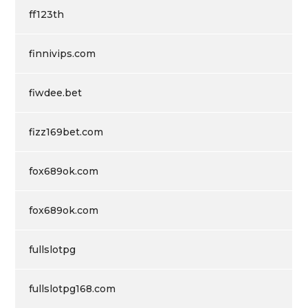
ff123th
finnivips.com
fiwdee.bet
fizz169bet.com
fox689ok.com
fox689ok.com
fullslotpg
fullslotpg168.com