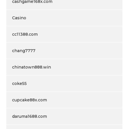
cashgame168x.com
Casino
cc11388.com
chang7777
chinatown888.win
coke55
cupcake88x.com
daruma1688.com