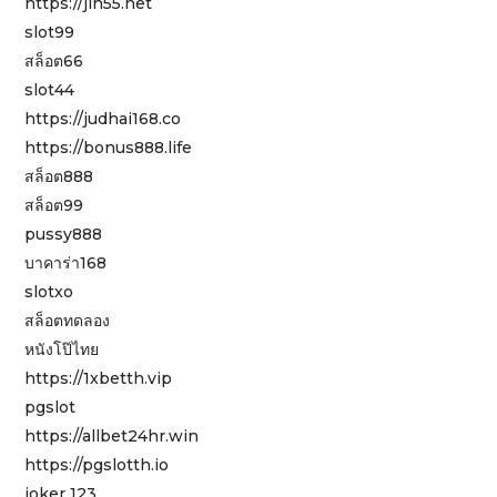
https://jin55.net
slot99
สล็อต66
slot44
https://judhai168.co
https://bonus888.life
สล็อต888
สล็อต99
pussy888
บาคาร่า168
slotxo
สล็อตทดลอง
หนังโป๊ไทย
https://1xbetth.vip
pgslot
https://allbet24hr.win
https://pgslotth.io
joker 123