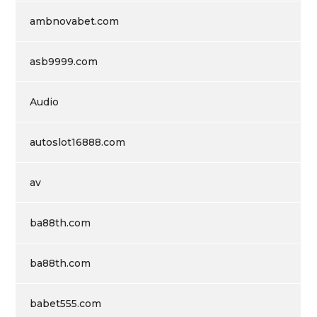
ambnovabet.com
asb9999.com
Audio
autoslot16888.com
av
ba88th.com
ba88th.com
babet555.com