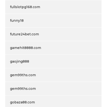
fullslotpg168.com
funny18
future24bet.com
gamehit8888.com
gaojing888
gem99ths.com
gem99ths.com
gobaza88.com