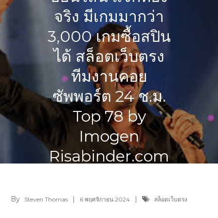
จริง มีเกมมากว่า
3,000 เกมซื้อสปิน
ได้ สล็อตเว็บตรง
ทีมงานคอย
ซัพพอร์ต 24 ช.ม.
Top 78 by
Imogen
Risabinder.com
17 ตุลา 2024
By
Steven Thomas
6 พฤศจิกายน 2024
สล็อตเว็บตรง