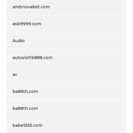
ambnovabet.com
asb9999.com
Audio
autoslot16888.com
av
ba88th.com
ba88th.com
babet555.com