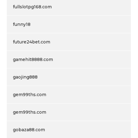
fullslotpg168.com
funny18
future24bet.com
gamehit8888.com
gaojing888
gem99ths.com
gem99ths.com
gobaza88.com