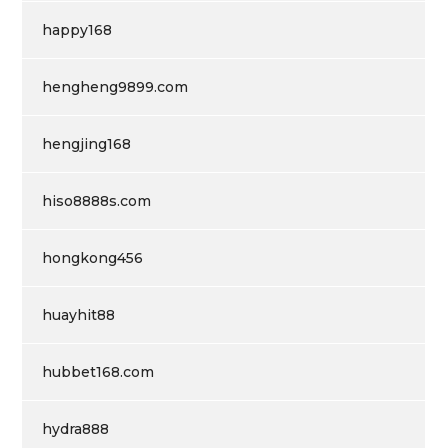
happy168
hengheng9899.com
hengjing168
hiso8888s.com
hongkong456
huayhit88
hubbet168.com
hydra888