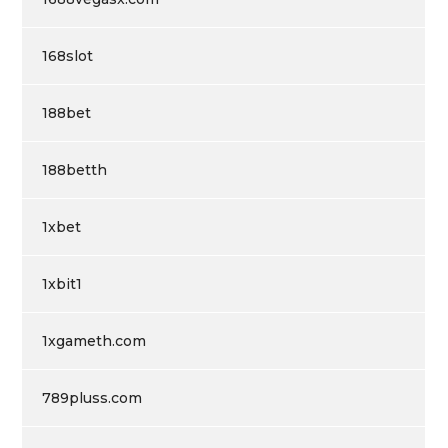
168slot
188bet
188betth
1xbet
1xbit1
1xgameth.com
789pluss.com