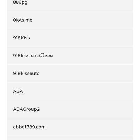
888pg
8lots.me
918Kiss
918kiss ดาวน์โหลด
918kissauto
ABA
ABAGroup2
abbet789.com