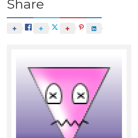
Share