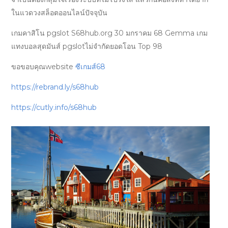
ในแวดวงสล็อตออนไลน์ปัจจุบัน
เกมคาสิโน pgslot S68hub.org 30 มกราคม 68 Gemma เกม
แทงบอลสุดมันส์ pgslotไม่จำกัดยอดโอน Top 98
ขอขอบคุณwebsite
ซีเกมส์68
https://rebrand.ly/s68hub
https://cutly.info/s68hub