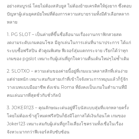
อย่างสมบูรณ์ โดยไม่ต้องสลับยูส ไม่ต้องย้ายเครดิตให้ยุ่งยาก ซึ่งตอบ
ปัญหาผู้เล่นยุคสมัยใหม่ที่ต้องการความสบายรวมทั้งมีตัวเลือกหลาก
หลาย
1. PG SLOT – เป็นค่ายที่ขึ้นชื่อลือนามเรื่องงานกราฟิกสวยสด
งดงามระดับเกมคอนโซล มีลูกเล่นในการเล่นที่นานาประการ ได้แก่
ระบบซื้อฟรีสปิน ตัวคูณพิเศษ ฟีเจอร์สุ่มแตกกระจาย เรียกได้ว่าทุก
เกมของ pgslot เหมาะกับผู้เล่นที่ถูกใจความตื่นเต้นใหม่ๆไม่ซ้ำเดิม
2. SLOTXO – ความเด่นของค่ายนี้อยู่ที่เกมแนวคลาสสิกที่เล่นง่าย
แต่จ่ายหนัก เหมาะสมกับสายเก๋าที่เข้าใจจังหวะการหมุนแล้วก็รู้จัก
วางเบทแบบมืออาชีพ ดังเช่น Roma ที่ยังคงเป็นเกมในตำนานที่มี
คนเล่นมากที่สุดชั่วกับชั่วกัลป์
3. JOKER123 – คุณลักษณะเด่นอยู่ที่โบนัสแบบสุ่มที่แจกหลายครั้ง
โดยไม่ต้องเข้าสู่โหมดฟรีสปินก็ยังมีโอกาสได้เงินก้อนโต เกมของ
Joker123 เหมาะสมกับผู้เล่นที่ถูกใจเสี่ยงโชครวมทั้งเชื่อในเรื่อง
จังหวะมากกว่าฟีเจอร์สลับซับซ้อน