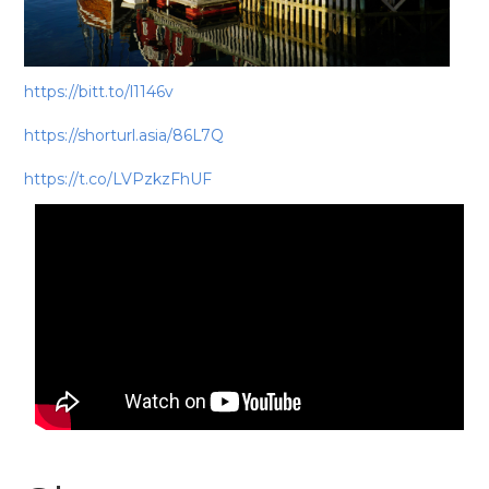
https://bitt.to/l1146v
https://shorturl.asia/86L7Q
https://t.co/LVPzkzFhUF