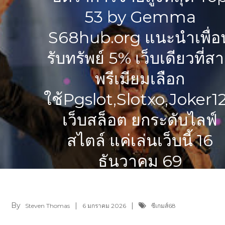
53 by Gemma
S68hub.org แนะนำเพื่อ
รับทรัพย์ 5% เว็บเดียวที่ส
พรีเมียมเลือก
ใช้Pgslot,Slotxo,Joker1
เว็บสล็อต ยกระดับไลฟ์
สไตล์ แค่เล่นเว็บนี้ 16
ธันวาคม 69
By
Steven Thomas
6 มกราคม 2026
ซีเกมส์68