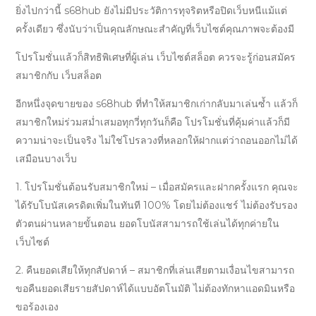
ยิ่งไปกว่านี้ s68hub ยังไม่มีประวัติการทุจริตหรือปิดเว็บหนีแม้แต่
ครั้งเดียว ซึ่งนับว่าเป็นคุณลักษณะสำคัญที่เว็บไซต์คุณภาพจะต้องมี
โปรโมชั่นแล้วก็สิทธิพิเศษที่ผู้เล่น เว็บไซต์สล็อต ควรจะรู้ก่อนสมัคร
สมาชิกกับ เว็บสล็อต
อีกหนึ่งจุดขายของ s68hub ที่ทำให้สมาชิกเก่ากลับมาเล่นซ้ำ แล้วก็
สมาชิกใหม่ร่วมสม่ำเสมอทุกวี่ทุกวันก็คือ โปรโมชั่นที่คุ้มค่าแล้วก็มี
ความน่าจะเป็นจริง ไม่ใช่โปรลวงที่หลอกให้ฝากแต่ว่าถอนออกไม่ได้
เสมือนบางเว็บ
1. โปรโมชั่นต้อนรับสมาชิกใหม่ – เมื่อสมัครและฝากครั้งแรก คุณจะ
ได้รับโบนัสเครดิตเพิ่มในทันที 100% โดยไม่ต้องแชร์ ไม่ต้องรับรอง
ตัวตนผ่านหลายขั้นตอน ยอดโบนัสสามารถใช้เล่นได้ทุกค่ายใน
เว็บไซต์
2. คืนยอดเสียให้ทุกสัปดาห์ – สมาชิกที่เล่นเสียตามเงื่อนไขสามารถ
ขอคืนยอดเสียรายสัปดาห์ได้แบบอัตโนมัติ ไม่ต้องทักหาแอดมินหรือ
ขอร้องเอง