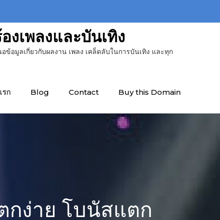
ร้องเพลงและบันเทิง
อข้อมูลเกี่ยวกับผลงาน เพลง เคล็ดลับในการบันเทิง และทุก
แรก
Blog
Contact
Buy this Domain
ตกง่าย โบนัสแตก