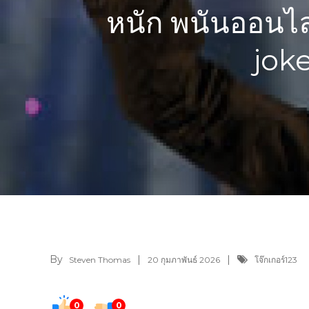
หนัก พนันออนไลน
joke
By
Steven Thomas
20 กุมภาพันธ์ 2026
โจ๊กเกอร์123
0
0