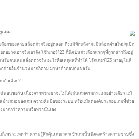
ู่เสมอ
วเลือกของสายสล็อตตัวจริงอยู่ตลอด ถึงแม้พักหลังๆจะมีสล็อตค่ายใหม่ๆเปิด
ย่างเอาจริงเอาจัง โจ๊กเกอร์123 ก็ยังเป็นตัวเลือกแรกๆที่ถูกกล่าวถึงอยู่
รับคนเล่นสล็อตตัวจริง อะไรคือเหตุผลที่ทำให้ โจ๊กเกอร์123 มาอยู่ในลิ
จากค่ายอื่นจำนวนมากก็ตาม มาหาคำตอบกันขอรับ
ากตัวเลือก?
แน่นอนขอรับ เนื่องจากพวกเขาจะไม่ได้เล่นเกมตามกระแสอย่างเดียว แม้
ามสม่ำเสมอของเกม ความคุ้นมือของระบบ หรือแม้แต่องค์ประกอบเกมที่ช่วย
ิงมากกว่าความหวือหวานั่นเอง
นก็เพราะเหตุว่า ความรู้สึกคุ้นเคยเวลาเข้าเกมนั้นยังคงสร้างความซาบซึ้ง