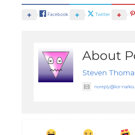
Facebook
Twitter
About P
Steven Thoma
noreply@lior-narki