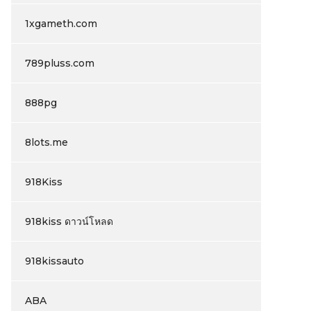
1xgameth.com
789pluss.com
888pg
8lots.me
918Kiss
918kiss ดาวน์โหลด
918kissauto
ABA