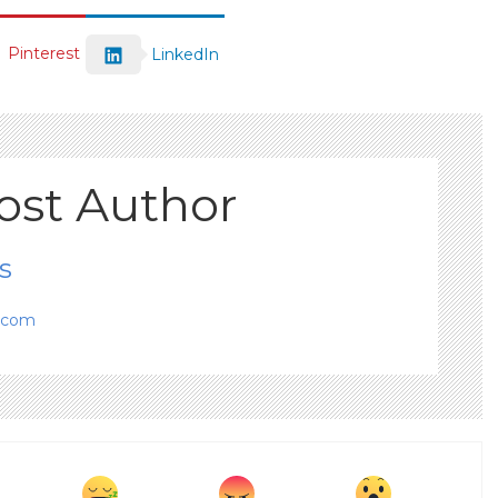
Pinterest
LinkedIn
ost Author
s
s.com