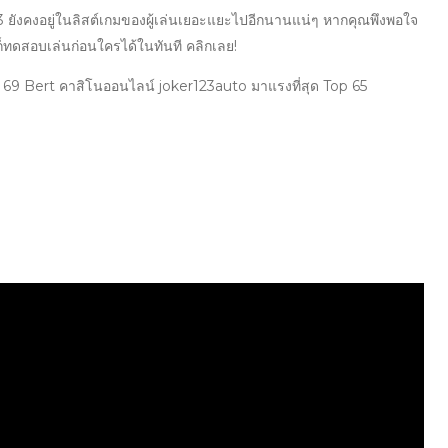
123 ยังคงอยู่ในลิสต์เกมของผู้เล่นเยอะแยะไปอีกนานแน่ๆ หากคุณพึงพอใจ
็ทดสอบเล่นก่อนใครได้ในทันที คลิกเลย!
์ 69 Bert คาสิโนออนไลน์ joker123auto มาแรงที่สุด Top 65