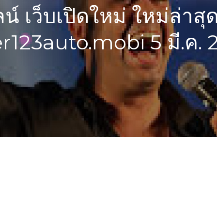
์ เว็บเปิดใหม่ ใหม่ล่าส
r123auto.mobi 5 มี.ค.