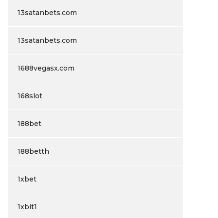
13satanbets.com
13satanbets.com
1688vegasx.com
168slot
188bet
188betth
1xbet
1xbit1