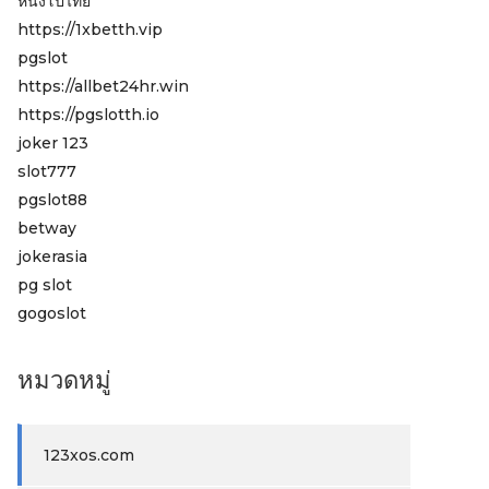
หนังโป๊ไทย
https://1xbetth.vip
pgslot
https://allbet24hr.win
https://pgslotth.io
joker 123
slot777
pgslot88
betway
jokerasia
pg slot
gogoslot
หมวดหมู่
123xos.com