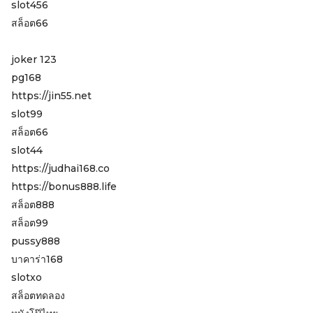
slot456
สล็อต66
joker 123
pg168
https://jin55.net
slot99
สล็อต66
slot44
https://judhai168.co
https://bonus888.life
สล็อต888
สล็อต99
pussy888
บาคาร่า168
slotxo
สล็อตทดลอง