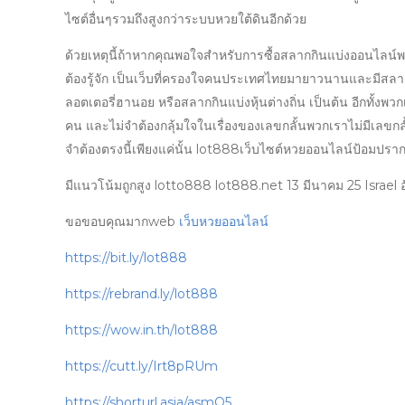
ไซต์อื่นๆรวมถึงสูงกว่าระบบหวยใต้ดินอีกด้วย
ด้วยเหตุนี้ถ้าหากคุณพอใจสำหรับการซื้อสลากกินแบ่งออนไลน์พวก
ต้องรู้จัก เป็นเว็บที่ครองใจคนประเทศไทยมายาวนานและมีสลา
ลอตเตอรี่ฮานอย หรือสลากกินแบ่งหุ้นต่างถิ่น เป็นต้น อีกทั้งพว
คน และไม่จำต้องกลุ้มใจในเรื่องของเลขกลั้นพวกเราไม่มีเลขกลั้น
จำต้องตรงนี้เพียงแค่นั้น lot888เว็บไซต์หวยออนไลน์ป้อมปรากา
มีแนวโน้มถูกสูง lotto888 lot888.net 13 มีนาคม 25 Israel
ขอขอบคุณมากweb
เว็บหวยออนไลน์
https://bit.ly/lot888
https://rebrand.ly/lot888
https://wow.in.th/lot888
https://cutt.ly/Irt8pRUm
https://shorturl.asia/asmO5