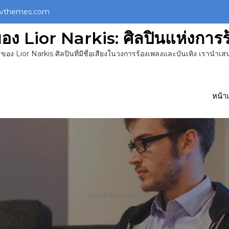
ivthemes.com
อง Lior Narkis: ศิลปินแห่งการ
อง Lior Narkis ศิลปินที่มีชื่อเสียงในวงการร้องเพลงและบันเทิง เรานำเสน
หน้า
แทงหวยออนไลน์