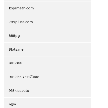
1xgameth.com
789pluss.com
888pg
8lots.me
918Kiss
918kiss ดาวน์โหลด
918kissauto
ABA