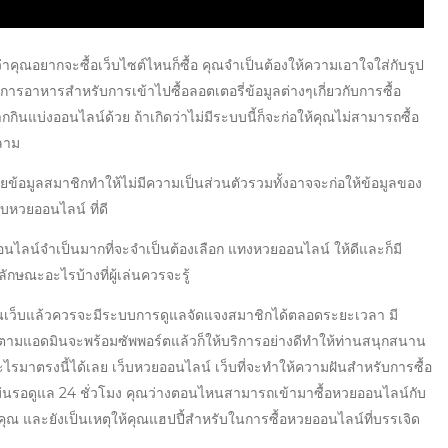
่าคุณอยากจะซื้อเว็บไซต์ไหนก็ซื้อ คุณจำเป็นต้องให้ความเอาใจใส่กับรูป
ารอาหารสำหรับการเข้าไปซื้อลอตเตอรี่ข้อมูลต่างๆเกี่ยวกับการซื้อ
กินแบ่งออนไลน์ด้วย ถ้าเกิดว่าไม่มีระบบนี้ก็จะก่อให้คุณไม่สามารถซื้อ
หลาม
ผยข้อมูลสมาชิกทำให้ไม่มีความเป็นส่วนตัวรวมทั้งอาจจะก่อให้ข้อมูลของ
็บหวยออนไลน์ ที่ดี
นไลน์จำเป็นมากที่จะจำเป็นต้องเลือก แทงหวยออนไลน์ ให้ดีและก็มี
ักษณะอะไรบ้างที่ผู้เล่นควรจะรู้
่งในเว็บแล้วควรจะมีระบบการดูแลจัดแจงสมาชิกได้ตลอดระยะเวลา มี
็ตามแอดมินจะพร้อมซัพพอร์ตแล้วก็ให้บริการอย่างดีทำให้ท่านสนุกสนาน
ะไรมาตรงนี้ได้เลย เว็บหวยออนไลน์ เว็บที่จะทำให้ความฝันสำหรับการซื้อ
ไม่นรอดูแล 24 ชั่วโมง คุณว่างตอนไหนสามารถเข้ามาซื้อหวยออนไลน์กับ
ับคุณ และยังเป็นเหตุให้คุณแฮปปี้สำหรับในการซื้อหวยออนไลน์ที่บรรเจิด