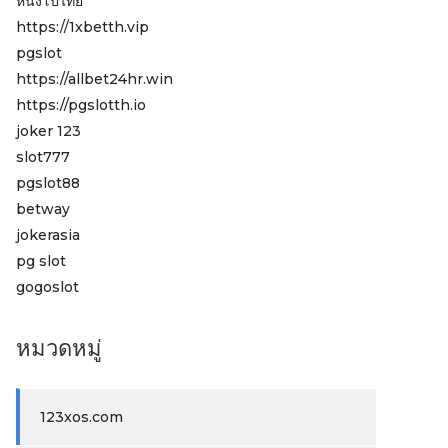
หนังโป๊ไทย
https://1xbetth.vip
pgslot
https://allbet24hr.win
https://pgslotth.io
joker 123
slot777
pgslot88
betway
jokerasia
pg slot
gogoslot
หมวดหมู่
123xos.com