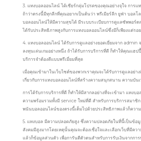
3. แทงบอลออนไลน์ ได้เชียร์กลุ่มโปรดของคุณอย่างจุใจ การแท
ถ้าว่าตรงนี้มีทุกลีกที่คุณอยากเป็นต้นว่า พรีเมียร์ลีก ยูฟ่า
บอลออนไลน์ให้มีความสุขได้ มีระบบระเบียบการดูแลซัพพอร์
ได้รับประสิทธิภาพสูงกับการแทงบอลออนไลน์ซึ่งมีก็เพียงแต่รอยย
4. แทงบอลออนไลน์ ได้รับการดูแลอย่างยอดเยี่ยมจาก admin
ลงทุนเล่นเกมอย่างหนึ่ง ถ้าได้รับการบริการที่ดี ก็ทำให้คุณแ
บริการจำต้องดีแบบพรีเมี่ยมที่สุด
เมื่อคุณเข้ามาในเว็บไซต์ของพวกเราคุณจะได้รับการดูแลอย่า
เกี่ยวกับการแทงบอลออนไลน์ที่สร้างความสนุกสนาน ความบันเทิ
การได้รับการบริการที่ดี ก็ทำให้มีสากลอย่างที่จะเข้ามา แทงบ
ความพร้อมรวมทั้งมี service ใหม่ที่ดี สำหรับการบริการสมาช
พนันบอลออนไลน์ของตรงนี้เต็มไปด้วยประสิทธิภาพแล้วก็ความ
5. แทงบอล มีความปลอดภัยสูง ซึ่งความปลอดภัยในที่นี้เป็นข้
สังคมมีสูงมากโดยเหตุนั้นคุณจะต้องเชื่อใจและเลือกเว็บที่มีควา
แล้วก็ข้อมูลส่วนตัว เพื่อการันตีตัวตนสำหรับการรับเงินจาก