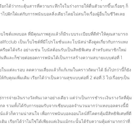
รียกได้ว่ากระตุ้นสารที่ความระทึกใจในร่างกายให้ตื่นตัวมากขึ้นเรื่อยๆ ก็
ปฝักใฝ่แต่กับการพนันบอลสิ่งเดียวโดยไม่สนใจเรื่องผู้อื่นในชีวิตเลย
ือกเว็บไซต์แทงบอล ที่มีคุณภาพสูงแล้วก็มีระบบระเบียบที่ดีทำให้คุณสามารถ
llfcclub เป็นเว็บไซต์ที่มีโปรโมชั่นและโบนัสน่าดึงดูดเกี่ยวกับการแทง
ียดได้จริง อย่างเช่น โบนัสต้อนรับเป็นสิทธิพิเศษ สำหรับสมาชิกใหม่
มทันทีและก็ช่วยต่อยอดการพนันได้เป็นการสร้างความสบายแบบต่อที่ 1
่เสียในแต่ละรอบ ลดความเสี่ยงแล้วก็แก้เกมในคราวถัดมาได้ ยิ่งไปกว่านี้ก็ยัง
บคุณเพิ่มเติม เรียกได้ว่าเป็นความสุขแบบต่อที่ 2 ต่อที่ 3 ไปเรื่อยๆเป็น
ช่การจ่ายเงินรางวัลทันเวลาอย่างเดียว แต่ว่าเป็นการชำระเงินรางวัลที่คุ้ม
ากล รวมทั้งได้รับการยอมรับจากเซียนบอลจำนวนมากว่าแทงบอลตรงนี้มี
้วก็ความน่าสนใจ เพื่อการพนันบอลออนไลน์ที่โคตรคุ้มมีสิทธิพิเศษที่ดี
เดิม เรียกได้ว่าไม่ใช่ได้เพียงแค่เงินแม้กระนั้นได้รับความคุ้มค่ามากกว่าที่