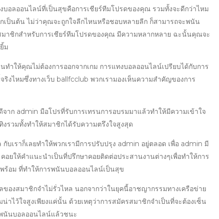
งบอลออนไลน์ที่เป็นสุขคือการเชียร์ทีมโปรดของคุณ รวมทั้งจะดีกว่าไหม
 บอลโลกเป็นต้น ไม่ว่าคุณจะถูกใจลีกไหนหรือชอบหลายลีก ก็สามารถจะพนัน
ตสมาชิกสำหรับการเชียร์ทีมโปรดของคุณ มีความหลากหลาย ฉะนั้นคุณจะ
ิ้ม
 จนทำให้คุณไม่ต้องการออกจากเกม การแทงบอลออนไลน์เปรียบได้กับการ
ฮปปี้จริงไหมซึ่งทางเว็บ ballfcclub พวกเรามองเห็นความสำคัญของการ
งดีจาก admin มือโปรที่รับการเทรนการอบรมมาแล้วทำให้มีความเข้าใจ
งรวมทั้งทำให้สมาชิกได้รับความตรึงใจสูงสุด
อล กับเราก็เลยทำให้พวกเรามีการปรับปรุง admin อยู่ตลอด เพื่อ admin มี
ิก คอยให้คำแนะนำเป็นที่ปรึกษาคอยติดต่อประสานงานต่างๆเพื่อทำให้การ
พร้อม ที่ทำให้การพนันบอลออนไลน์เป็นสุข
อมูลของสมาชิกจำไม่รั่วไหล นอกจากว่าในยุคนี้อาชญากรรมทางเครือข่าย
มน่าไว้ใจสูงเพียงแค่นั้น ด้วยเหตุว่าการสมัครสมาชิกจำเป็นที่จะต้องเซ็น
การพนันบอลออนไลน์แล้วชนะ