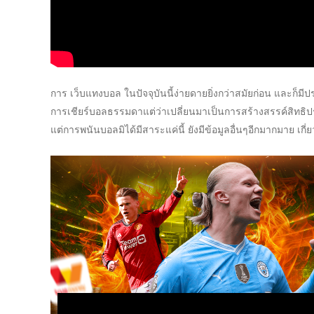
การ เว็บแทงบอล ในปัจจุบันนี้ง่ายดายยิ่งกว่าสมัยก่อน และก
การเชียร์บอลธรรมดาแต่ว่าเปลี่ยนมาเป็นการสร้างสรรค์สิทธิปร
แต่การพนันบอลมิได้มีสาระแค่นี้ ยังมีข้อมูลอื่นๆอีกมากมาย เก