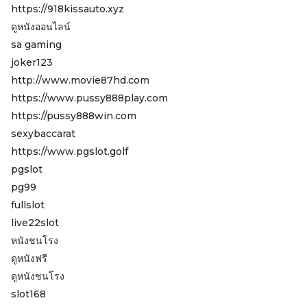
https://918kissauto.xyz
ดูหนังออนไลน์
sa gaming
joker123
http://www.movie87hd.com
https://www.pussy888play.com
https://pussy888win.com
sexybaccarat
https://www.pgslot.golf
pgslot
pg99
fullslot
live22slot
หนังชนโรง
ดูหนังฟรี
ดูหนังชนโรง
slot168