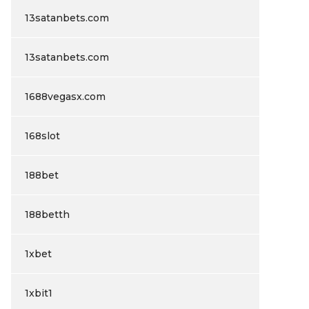
13satanbets.com
13satanbets.com
1688vegasx.com
168slot
188bet
188betth
1xbet
1xbit1