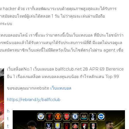
้อง hacker ด้วย เราก็เลยพัฒนาระบบด้วยคุณภาพสูงสุดและได้รับการ
ัยตอบโจทย์ผู้เล่นได้ตลอด 1 วัน ไม่ว่าคุณจะเล่นผ่านมือถือ
ทุกระบบ
 แทงบอลออนไลน์ เราชี้แนะว่ามาตรงนี้เป็นเว็บแทงบอล ที่มีประโยชน์กว่า
็นการพนันบอลแล้วได้รับความสนุกได้รับประสบการณ์ที่ดี มีแอดไม่นรอดูแล
ยนสมัครสมาชิกเว็บแห่งนี้ไม่มีผิดหวังเป็นเว็บไซต์ตรงไม่ผ่าน agent เชื่อ
เว็บสล็อตNo.1 เว็บแทงบอล ballfcclub.net 28 APR 69 Berenice
ยืน 1 เรื่องเกมสล็อต แทงบอลลงทุนงบน้อย กำไรหลักแสน Top 99
ขอขอบคุณมากwebsite
เว็บแทงบอล
https://rebrand.ly/ballfcclub
h
t
t