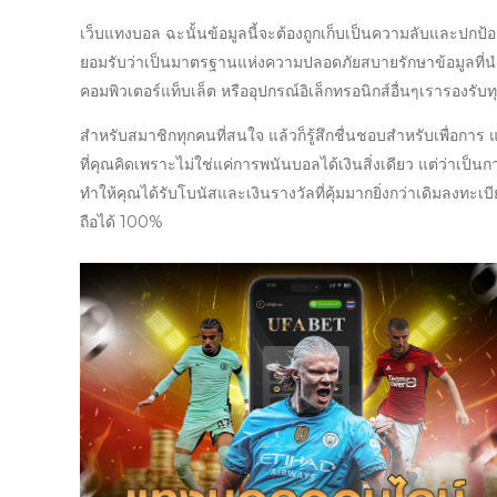
เว็บแทงบอล ฉะนั้นข้อมูลนี้จะต้องถูกเก็บเป็นความลับและปกป
ยอมรับว่าเป็นมาตรฐานแห่งความปลอดภัยสบายรักษาข้อมูลที่นำสม
คอมพิวเตอร์แท็บเล็ต หรืออุปกรณ์อิเล็กทรอนิกส์อื่นๆเรารองรับ
สำหรับสมาชิกทุกคนที่สนใจ แล้วก็รู้สึกชื่นชอบสำหรับเพื่อการ
ที่คุณคิดเพราะไม่ใช่แค่การพนันบอลได้เงินสิ่งเดียว แต่ว่าเป
ทำให้คุณได้รับโบนัสและเงินรางวัลที่คุ้มมากยิ่งกว่าเดิมลงทะเบี
ถือได้ 100%