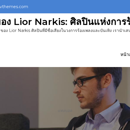
ivthemes.com
อง Lior Narkis: ศิลปินแห่งการ
อง Lior Narkis ศิลปินที่มีชื่อเสียงในวงการร้องเพลงและบันเทิง เรานำเสน
หน้า
แทงบอล