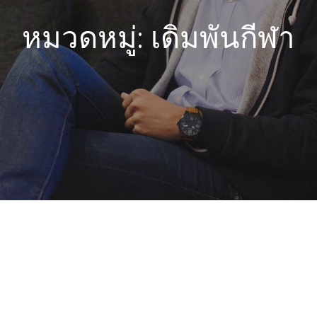
หมวดหมู่:
เดิมพันกีฬา