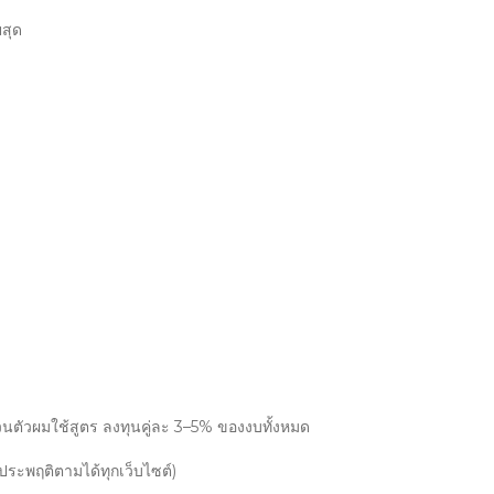
ยสุด
นตัวผมใช้สูตร ลงทุนคู่ละ 3–5% ของงบทั้งหมด
ระพฤติตามได้ทุกเว็บไซต์)