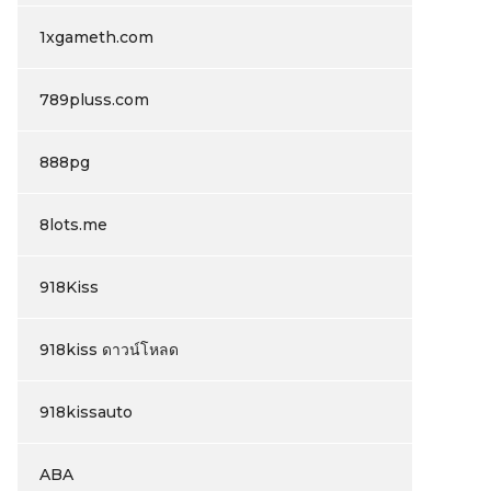
1xgameth.com
789pluss.com
888pg
8lots.me
918Kiss
918kiss ดาวน์โหลด
918kissauto
ABA