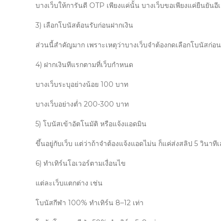
บางเว็บให้การันตี OTP เพียงแค่นั้น บางเว็บขอเพียงแค่ยืนยันอี
3) เลือกโบนัสต้อนรับก่อนฝากเงิน
ส่วนนี้สำคัญมาก เพราะเหตุว่าบางเว็บจำต้องกดเลือกโบนัสก่อน
4) ฝากเงินทีแรกตามที่เว็บกำหนด
บางเว็บระบุอย่างน้อย 100 บาท
บางเว็บอย่างต่ำ 200-300 บาท
5) โบนัสเข้าอัตโนมัติ หรือแจ้งแอดมิน
ขึ้นอยู่กับเว็บ แต่ว่าถ้าจำต้องแจ้งแอดไม่น ก็แค่ส่งสลิป 5 วินาทีเ
6) ทำเทิร์นโอเวอร์ตามเงื่อนไข
แต่ละเว็บแตกต่าง เช่น
โบนัสกีฬา 100% ทำเทิร์น 8–12 เท่า