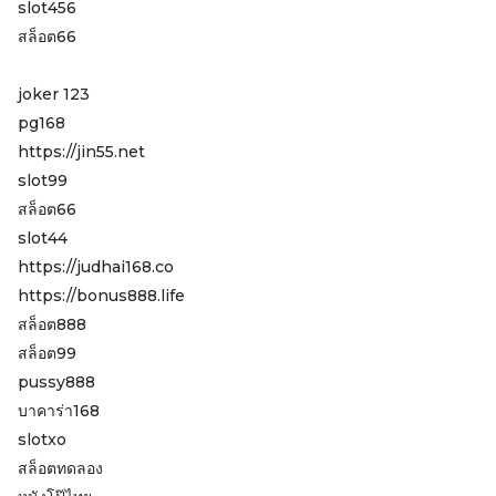
slot456
สล็อต66
joker 123
pg168
https://jin55.net
slot99
สล็อต66
slot44
https://judhai168.co
https://bonus888.life
สล็อต888
สล็อต99
pussy888
บาคาร่า168
slotxo
สล็อตทดลอง