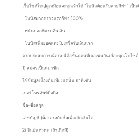
เว็บไซต์ใหญ่ดูเหมือนจะทุกเจ้าให้ “โบนัสต้อนรับสายกีฬา” เป็นต
• โบนัสฝากคราวแรกกีฬา 100%
• พนันบอลทีแรกคืนเงิน
• โบนัสเพิ่มยอดแทงใบเสร็จรับเงินแรก
จากประสบการณ์ตรง นี่คือขั้นตอนที่เจอเช่นกันเกือบทุกเว็บไ
1) สมัครเป็นสมาชิก
ใช้ข้อมูลเบื้องต้นเพียงแค่นั้น อาทิเช่น
เบอร์โทรศัพท์มือถือ
ชื่อ–ชื่อสกุล
เลขบัญชี (ต้องตรงกับชื่อเพื่อเบิกเงินได้)
2) ยืนยันตัวตน (ถ้าเกิดมี)