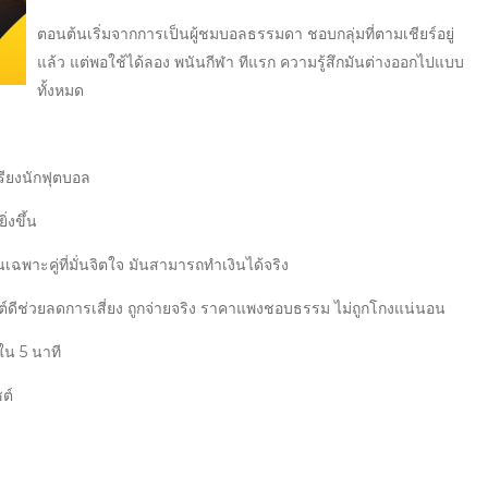
ตอนต้นเริ่มจากการเป็นผู้ชมบอลธรรมดา ชอบกลุ่มที่ตามเชียร์อยู่
แล้ว แต่พอใช้ได้ลอง พนันกีฬา ทีแรก ความรู้สึกมันต่างออกไปแบบ
ทั้งหมด
เพรียงนักฟุตบอล
่งขึ้น
่นเฉพาะคู่ที่มั่นจิตใจ มันสามารถทำเงินได้จริง
็บไซต์ดีช่วยลดการเสี่ยง ถูกจ่ายจริง ราคาแพงชอบธรรม ไม่ถูกโกงแน่นอน
นใน 5 นาที
ซต์