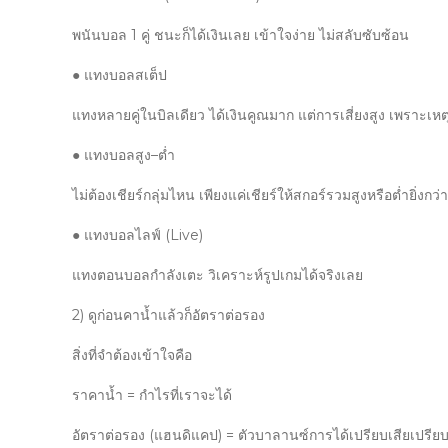
พนันบอล 1 คู่ ชนะก็ได้เงินเลย เข้าใจง่าย ไม่สลับซับซ้อน
● แทงบอลสเต็ป
แทงหลายคู่ในบิลเดียว ได้เงินคูณมาก แต่การเสี่ยงสูง เพราะเหตุว่
● แทงบอลสูง–ต่ำ
ไม่ต้องเชียร์กลุ่มไหน เพียงแค่เชียร์ให้สกอร์รวมสูงหรือต่ำยิ่งกว่าท
● แทงบอลไลฟ์ (Live)
แทงตอนบอลกำลังเตะ วิเคราะห์รูปเกมได้จริงเลย
2) ดูก่อนคาน้ำแล้วก็อัตราต่อรอง
สิ่งที่จำต้องเข้าใจคือ
ราคาน้ำ = กำไรที่เราจะได้
อัตราต่อรอง (แฮนดิแคป) = ตัวบาลานซ์การได้เปรียบเสียเปรียบ 