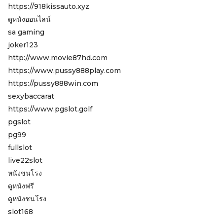
https://918kissauto.xyz
ดูหนังออนไลน์
sa gaming
joker123
http://www.movie87hd.com
https://www.pussy888play.com
https://pussy888win.com
sexybaccarat
https://www.pgslot.golf
pgslot
pg99
fullslot
live22slot
หนังชนโรง
ดูหนังฟรี
ดูหนังชนโรง
slot168