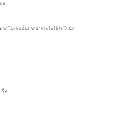
เมล
ฝาก ไม่เช่นนั้นยอดฝากจะไม่ได้รับโบนัส
สร็จ