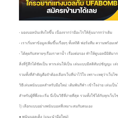
• มองบอลบันเทิงใจขึ้น เนื่องจากว่ามีอะไรให้ลุ้นมากกว่าเดิม
• เราเริ่มหาข้อมูลเพิ่มขึ้นเรื่อยๆ ทั้งสถิติ ฟอร์มทีม ความพร้อม
• ได้คุยกับสหายๆเรื่องราคาน้ำ เรื่องต่อรอง ทำให้ดูบอลมีมิติมากยิ
สิ่งที่รู้สึกได้ชัดเป็น หากเล่นให้เป็น เล่นแบบมีสติสัมปชัญญะ เล
รวมทั้งที่สำคัญคือจำต้องเลือกเว็บที่น่าไว้ใจ เพราะเหตุว่าเว
วิธีเล่นพนันบอลสำหรับมือใหม่: เดิมพันกีฬา เข้าใจง่าย เล่นเป็
สำหรับผู้ที่พึ่งจะเริ่ม นี่เป็นวิธีที่ง่ายที่สุด รวมทั้งใช้ได้กับทุกเว็บไ
1) เลือกแบบอย่างพนันบอลที่เหมาะสมกับตนเอง
● พนันบอลเต็ง (แนะนำมือใหม่)