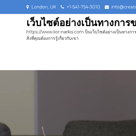
Skip
London, UK
+1-541-754-3010
info@creat
to
content
เว็บไซต์อย่างเป็นทางการข
https://www.lior-narkis.com ป็นเว็บไซต์อย่างเป็นทางการข
สิ่งที่คุณต้องการรู้เกี่ยวกับเขา