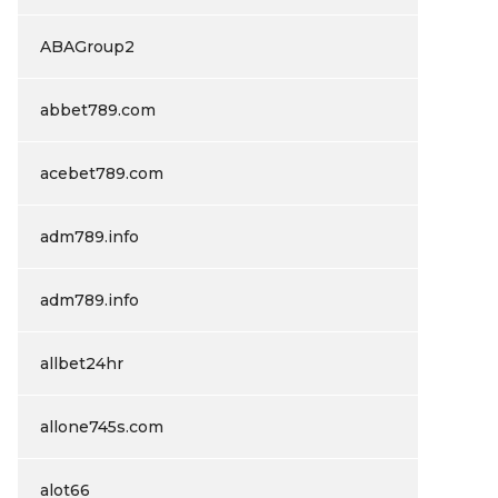
ABAGroup2
abbet789.com
acebet789.com
adm789.info
adm789.info
allbet24hr
allone745s.com
alot66