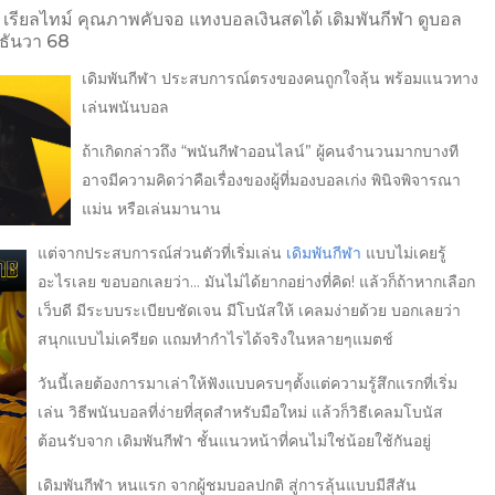
ด เรียลไทม์ คุณภาพคับจอ แทงบอลเงินสดได้ เดิมพันกีฬา ดูบอล
 ธันวา 68
เดิมพันกีฬา ประสบการณ์ตรงของคนถูกใจลุ้น พร้อมแนวทาง
เล่นพนันบอล
ถ้าเกิดกล่าวถึง “พนันกีฬาออนไลน์” ผู้คนจำนวนมากบางที
อาจมีความคิดว่าคือเรื่องของผู้ที่มองบอลเก่ง พินิจพิจารณา
แม่น หรือเล่นมานาน
แต่จากประสบการณ์ส่วนตัวที่เริ่มเล่น
เดิมพันกีฬา
แบบไม่เคยรู้
อะไรเลย ขอบอกเลยว่า… มันไม่ได้ยากอย่างที่คิด! แล้วก็ถ้าหากเลือก
เว็บดี มีระบบระเบียบชัดเจน มีโบนัสให้ เคลมง่ายด้วย บอกเลยว่า
สนุกแบบไม่เครียด แถมทำกำไรได้จริงในหลายๆแมตช์
วันนี้เลยต้องการมาเล่าให้ฟังแบบครบๆตั้งแต่ความรู้สึกแรกที่เริ่ม
เล่น วิธีพนันบอลที่ง่ายที่สุดสำหรับมือใหม่ แล้วก็วิธีเคลมโบนัส
ต้อนรับจาก เดิมพันกีฬา ชั้นแนวหน้าที่คนไม่ใช่น้อยใช้กันอยู่
เดิมพันกีฬา หนแรก จากผู้ชมบอลปกติ สู่การลุ้นแบบมีสีสัน