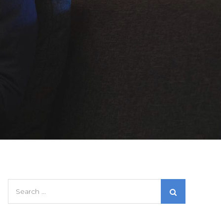
Search
for: