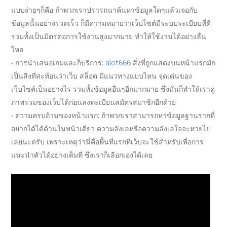
แบบง่ายๆก็คือ ถ้าพวกเราปรารถนาค้นหาข้อมูลใดๆแล้วเจอกับ
ข้อมูลนั้นอย่างรวดเร็ว ก็มีความหมายว่าเว็บไซต์มีระบบระเบียบที่ดี
รวมทั้งเป็นมิตรต่อการใช้งานสูงมากมาย ทำให้ใช้งานได้อย่างลื่น
ไหล
• การนำเสนอเกมและก็บริการ:
alot666
สิ่งที่ถูกแสดงบนหน้าแรกมัก
เป็นสิ่งที่สะท้อนว่าเว็บ สล็อต มีแนวทางแบบไหน จุดเด่นของ
เว็บไซต์เป็นอย่างไร รวมทั้งข้อมูลอื่นๆอีกมากมาย ซึ่งมันก็ทำให้เราดู
ภาพรวมของเว็บได้ก่อนลงทะเบียนสมัครสมาชิกอีกด้วย
• ความครบถ้วนของหน้าแรก: ถ้าพวกเราสามารถหาข้อมูลฐานรากที่
อยากได้ได้ด้านในหน้าเดียว ความลังเลหรือความลังเลใจจะหายไป
เลยนะครับ เพราะเหตุว่านี่คือพื้นที่แรกที่เว็บจะใช้สำหรับเพื่อการ
แนะนำตัวได้อย่างเต็มที่ ซึ่งเราก็เลือกเองได้เลย