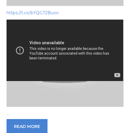
https://t.co/bYQGT2Buoo
…
READ MORE