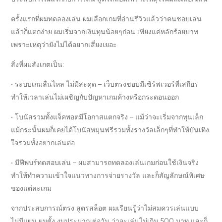
ครั้งแรกที่ผมทดลองเล่น ผมเลือกเกมที่อ่านรีวิวแล้วว่าคนชอบเล่น
แล้วก็แตกง่าย ผมเริ่มจากเงินทุนน้อยๆก่อน เพียงแค่หลักร้อยบาท
เพราะเหตุว่ายังไม่ได้อยากเสี่ยงเยอะ
สิ่งที่ผมสังเกตเป็น:
• ระบบเกมลื่นไหล ไม่มีสะดุด – เว็บตรงชอบมีเซิร์ฟเวอร์ที่เสถียร
ทำให้เวลาเล่นไม่เผชิญกับปัญหาเกมค้างหรือกระดอนออก
• โบนัสรวมทั้งแจ็คพอตมีโอกาสแตกจริง – แม้ว่าจะเริ่มจากทุนเล็ก
แม้กระนั้นผมก็เคยได้โบนัสหมุนฟรีรวมทั้งรางวัลเล็กๆที่ทำให้บันเทิง
ใจรวมทั้งอยากเล่นต่อ
• มีฟีพบร์ทดสอบเล่น – ผมสามารถทดลองเล่นเกมก่อนใช้เงินจริง
ทำให้ทำความเข้าใจแนวทางการจ่ายรางวัล และก็สัญลักษณ์พิเศษ
ของแต่ละเกม
จากประสบการณ์ตรง สูตรสล็อต ผมเรียนรู้ว่าไม่สมควรเล่นแบบ
ไม่มีแผน ผมตั้ง งบประมาณต่อวัน ว่าจะเล่นไม่เกิน 500 บาท และก็