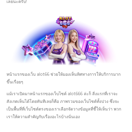
เลยนะครับ!
หน้าแรกของเว็บ alot66 ช่วยให้มองเห็นทิศทางการให้บริการมาก
ขึ้นเรื่อยๆ
แม้เราเปิดมาหน้าแรกของเว็บไซต์ alot666 ล่ะก็ สิ่งแรกที่เราจะ
สังเกตเห็นได้โดยทันทีเลยก็คือ ภาพรวมของเว็บไซต์ทั้งปวง ซึ่งจะ
เป็นพื้นที่ที่เว็บไซต์ตรงของเราเลือกจัดวางข้อมูลที่ชี้ให้เห็นว่า พวก
เราให้ความสำคัญกับเรื่องอะไรบ้างนั่นเอง