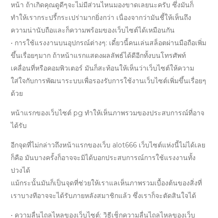
หน้า ถ้าเกิดคุณดูดีๆจะไม่มีส่วนไหนมองขาดเลยนะครับ ซึ่งมันก็
ทำให้เรากระปรี้กระเปร่ามากยิ่งกว่า เนื่องจากว่ามันชี้ให้เห็นถึง
ความน่านับถือและก็ความพร้อมของเว็บไซต์ได้เหมือนกัน
• การใช้แรงงานบนอุปกรณ์ต่างๆ: เดี๋ยวนี้คนเล่นสล็อตผ่านมือถือเพิ่ม
ขึ้นเรื่อยๆมาก ถ้าหน้าแรกแสดงผลลัพธ์ได้ดีอีกทั้งบนโทรศัพท์
เคลื่อนที่หรือคอมพิวเตอร์ มันก็สะท้อนให้เห็นว่าเว็บไซต์ให้ความ
ใส่ใจกับการพัฒนาระบบเพื่อรองรับการใช้งานเว็บไซต์เพิ่มขึ้นเรื่อยๆ
ด้วย
หน้าแรกของเว็บไซต์ pg ทำให้เห็นภาพรวมของประสบการณ์ที่อาจ
ได้รับ
อีกจุดที่ไม่กล่าวถึงหน้าแรกของเว็บ alot666 เว็บไซต์แห่งนี้ไม่ได้เลย
ก็คือ มันบางครั้งก็อาจจะมิได้บอกประสบการณ์การใช้แรงงานทั้ง
ปวงได้
แม้กระนั้นมันก็เป็นจุดที่ช่วยให้เราแลเห็นภาพรวมเบื้องต้นของสิ่งที่
เราบางทีอาจจะได้รับภายหลังสมาชิกแล้ว ซึ่งเราก็จะตัดสินใจได้
• ความลื่นไถลไหลของเว็บไซต์: วิธีเช็กความลื่นไถลไหลของเว็บ