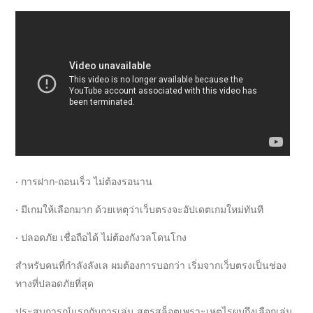
• การฝาก-ถอนเร็ว ไม่ต้องรอนาน
• มีเกมให้เลือกมาก ด้วยเหตุว่าเว็บตรงจะอัปเดตเกมใหม่ทันที
• ปลอดภัย เชื่อถือได้ ไม่ต้องกังวลโดนโกง
สำหรับคนที่กำลังลังเล ผมต้องการบอกว่า เริ่มจากเว็บตรงเป็นช่อง
ทางที่ปลอดภัยที่สุด
ประสบการณ์แรกกับการเล่น สูตรสล็อตเพราะเหตุไรผมถึงเลือกเล่น