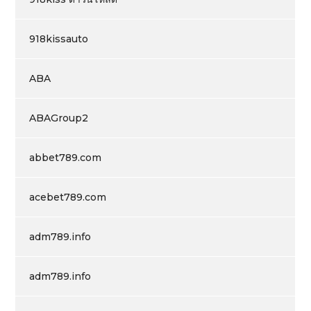
918kissauto
ABA
ABAGroup2
abbet789.com
acebet789.com
adm789.info
adm789.info