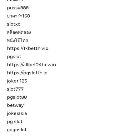
pussy888
บาคาร่า168
slotxo
สล็อตทดลอง
หนังโป๊ไทย
https://1xbetth.vip
pgslot
https://allbet24hr.win
https://pgslotth.io
joker 123
slot777
pgslot88
betway
jokerasia
pg slot
gogoslot