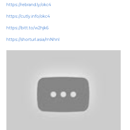
https://rebrand.ly/okc4
https://cutly.info/okc4
https://bitt.to/w2hjk6
https://shorturl.asia/mNhnl