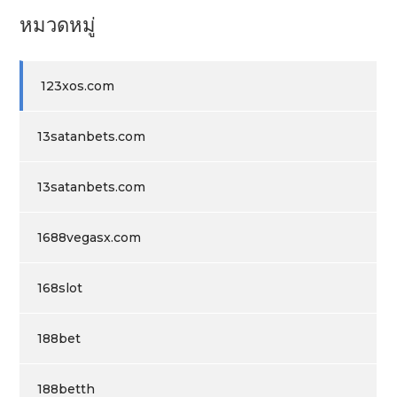
หมวดหมู่
123xos.com
13satanbets.com
13satanbets.com
1688vegasx.com
168slot
188bet
188betth