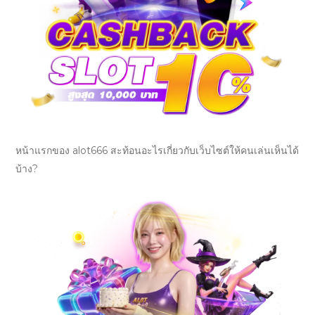
หน้าแรกของ alot666 สะท้อนอะไรเกี่ยวกับเว็บไซต์ให้คนเล่นเห็นได้
บ้าง?