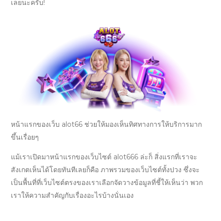
เลยนะครับ!
หน้าแรกของเว็บ alot66 ช่วยให้มองเห็นทิศทางการให้บริการมาก
ขึ้นเรื่อยๆ
แม้เราเปิดมาหน้าแรกของเว็บไซต์ alot666 ล่ะก็ สิ่งแรกที่เราจะ
สังเกตเห็นได้โดยทันทีเลยก็คือ ภาพรวมของเว็บไซต์ทั้งปวง ซึ่งจะ
เป็นพื้นที่ที่เว็บไซต์ตรงของเราเลือกจัดวางข้อมูลที่ชี้ให้เห็นว่า พวก
เราให้ความสำคัญกับเรื่องอะไรบ้างนั่นเอง