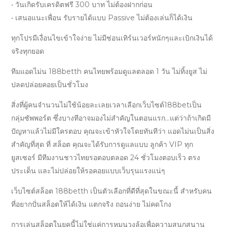
• วันเกิดรับเครดิตฟรี 300 บาท ไม่ต้องฝากก่อน
• เสนอแนะเพื่อน รับรายได้แบบ Passive ไม่ต้องเล่นก็ได้เงิน
ทุกโปรมีเงื่อนไขเข้าใจง่าย ไม่มีซ่อนเทิร์นเวอร์หนักๆและเบิกเงินได้
จริงทุกยอด
ทีมแอดไม่น 188betth คนไทยพร้อมดูแลตลอด 1 วัน ไม่ทิ้งยูส ไม่
ปลดปล่อยคอยเป็นชั่วโมง
สิ่งที่ผู้คนจำนวนไม่ใช้น้อยละเลยเวลาเลือกเว็บไซต์188betเป็น
กลุ่มซัพพอร์ต ซึ่งบางทีอาจมองไม่สำคัญในตอนแรก…แต่ว่าถ้าเกิดมี
ปัญหาแล้วไม่มีใครตอบ คุณจะเข้าหัวใจโดยทันทีว่า แอดไม่นเป็นสิ่ง
สำคัญที่สุด ที่ สล็อต คุณจะได้รับการดูแลแบบ ลูกค้า VIP ทุก
ยูสเซอร์ มีทีมงานชาวไทยรอตอบตลอด 24 ชั่วโมงตอบเร็ว ตรง
ประเด็น และไม่ปล่อยให้รอคอยแบบเว็บรุนแรงแน่ๆ
เว็บไซต์สล็อต 188betth เป็นตัวเลือกที่ดีที่สุดในขณะนี้ สำหรับคน
ที่อยากปั่นสล็อตให้ได้เงิน แตกจริง ถอนง่าย ไม่คดโกง
การเล่นสล็อตในยุคนี้ไม่ใช่แค่การหมุนวงล้อเพื่อความสนุกสนาน