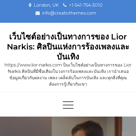
Skip
London, UK
+1-541-754-3010
to
info@creativthemes.com
content
เว็บไซต์อย่างเป็นทางการของ Lior
Narkis: ศิลปินแห่งการร้องเพลงและ
บันเทิง
https://www.lior-narkis.com ป็นเว็บไซต์อย่างเป็นทางการของ Lior
Narkis ศิลปินที่มีชื่อเสียงในวงการร้องเพลงและบันเทิง เรานำเสนอ
ข้อมูลเกี่ยวกับผลงาน เพลง เคล็ดลับในการบันเทิง และทุกสิ่งที่คุณ
ต้องการรู้เกี่ยวกับเขา