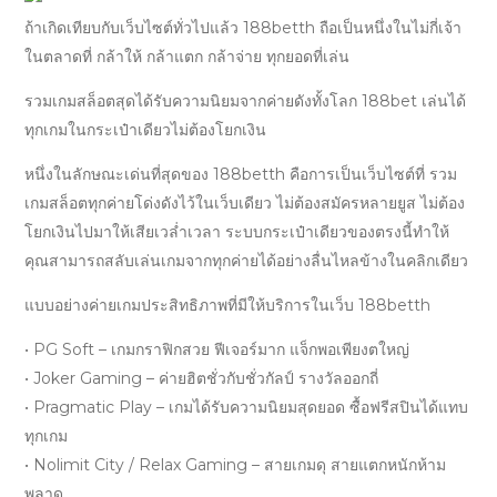
ถ้าเกิดเทียบกับเว็บไซต์ทั่วไปแล้ว 188betth ถือเป็นหนึ่งในไม่กี่เจ้า
ในตลาดที่ กล้าให้ กล้าแตก กล้าจ่าย ทุกยอดที่เล่น
รวมเกมสล็อตสุดได้รับความนิยมจากค่ายดังทั้งโลก 188bet เล่นได้
ทุกเกมในกระเป๋าเดียวไม่ต้องโยกเงิน
หนึ่งในลักษณะเด่นที่สุดของ 188betth คือการเป็นเว็บไซต์ที่ รวม
เกมสล็อตทุกค่ายโด่งดังไว้ในเว็บเดียว ไม่ต้องสมัครหลายยูส ไม่ต้อง
โยกเงินไปมาให้เสียเวล่ำเวลา ระบบกระเป๋าเดียวของตรงนี้ทำให้
คุณสามารถสลับเล่นเกมจากทุกค่ายได้อย่างลื่นไหลข้างในคลิกเดียว
แบบอย่างค่ายเกมประสิทธิภาพที่มีให้บริการในเว็บ 188betth
• PG Soft – เกมกราฟิกสวย ฟีเจอร์มาก แจ็กพอเพียงตใหญ่
• Joker Gaming – ค่ายฮิตชั่วกับชั่วกัลป์ รางวัลออกถี่
• Pragmatic Play – เกมได้รับความนิยมสุดยอด ซื้อฟรีสปินได้แทบ
ทุกเกม
• Nolimit City / Relax Gaming – สายเกมดุ สายแตกหนักห้าม
พลาด