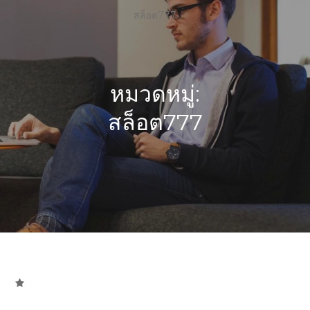
สล็อต777
หมวดหมู่:
สล็อต777