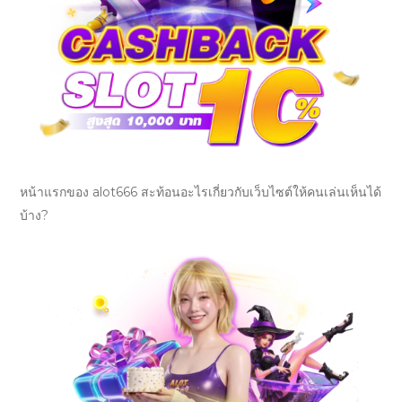
หน้าแรกของ alot666 สะท้อนอะไรเกี่ยวกับเว็บไซต์ให้คนเล่นเห็นได้
บ้าง?