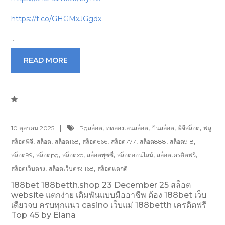
https://t.co/GHGMxJGgdx
…
READ MORE
,
,
,
,
10 ตุลาคม 2025
Pgสล็อต
ทดลองเล่นสล็อต
ปั่นสล็อต
พีจีสล็อต
ฟลู
,
,
,
,
,
,
,
สล็อตพีจี
สล็อต
สล็อต168
สล็อต666
สล็อต777
สล็อต888
สล็อต918
,
,
,
,
,
,
สล็อต99
สล็อตpg
สล็อตxo
สล็อตพุซซี่
สล็อตออนไลน์
สล็อตเครดิตฟรี
,
,
สล็อตเว็บตรง
สล็อตเว็บตรง 168
สล็อตแตกดี
188bet 188betth.shop 23 December 25 สล็อต
website แตกง่าย เดิมพันแบบมืออาชีพ ต้อง 188bet เว็บ
เดียวจบ ครบทุกแนว casino เว็บแม่ 188betth เครดิตฟรี
Top 45 by Elana