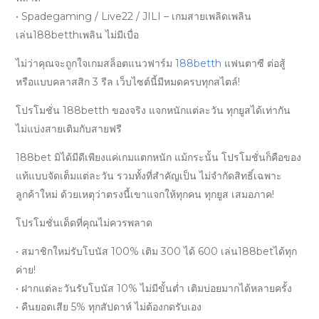
• Spadegaming / Live22 / JILI – เกมสายเพลิดเพลิน
เล่น188betthเพลิน ไม่มีเบื่อ
ไม่ว่าคุณจะถูกใจเกมสล็อตแนวฟาร์ม
188betth
แฟนตาซี ต่อสู้
หรือแบบคลาสสิก 3 รีล เว็บไซต์นี้มีหมดครบทุกสไตล์!
โปรโมชั่น 188betth ของจริง แจกหนักแต่ละวัน ทุกยูสได้เท่ากัน
ไม่แบ่งสายเติมกับสายฟรี
188bet มิได้มีดีเพียงแค่เกมแตกหนัก แม้กระนั้น โปรโมชั่นก็คือของ
แท้แบบจัดเต็มแต่ละวัน รวมทั้งที่สำคัญเป็น ไม่จำกัดสิทธิ์เฉพาะ
ลูกค้าใหม่ ด้วยเหตุว่าตรงนี้เขาแจกให้ทุกคน ทุกยูส เสมอภาค!
โปรโมชั่นเด็ดที่คุณไม่ควรพลาด
• สมาชิกใหม่รับโบนัส 100% เติม 300 ได้ 600 เล่น188betได้ทุก
ค่าย!
• ฝากแต่ละวันรับโบนัส 10% ไม่มีขั้นต่ำ เติมบ่อยมากได้หลายครั้ง
• คืนยอดเสีย 5% ทุกสัปดาห์ ไม่ต้องกดรับเอง