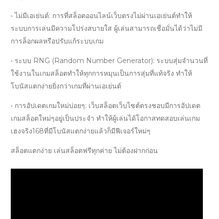
• ไม่มีเอเย่นต์: การที่สล็อตออนไลน์เว็บตรงไม่ผ่านเอเย่นต์ทำให้
ระบบการเล่นมีความโปร่งสบายใส ผู้เล่นสามารถเชื่อมั่นได้ว่าไม่มี
การล็อกผลหรือปรับแก้ระบบเกม
• ระบบ RNG (Random Number Generator): ระบบสุ่มจำนวนที่
ใช้งานในเกมสล็อตทำให้ทุกการหมุนเป็นการสุ่มที่แท้จริง ทำให้
โบนัสแตกง่ายยิ่งกว่าเกมที่ผ่านเอเย่นต์
• การอัปเดตเกมใหม่บ่อยๆ: เว็บสล็อตเว็บไซต์ตรงชอบมีการอัปเดต
เกมสล็อตใหม่ๆอยู่เป็นประจำ ทำให้ผู้เล่นได้โอกาสทดสอบเล่นเกม
เฮงจริง168ที่มีโบนัสแตกง่ายแล้วก็มีฟีเจอร์ใหม่ๆ
สล็อตแตกง่าย เล่นสล็อตฟรีทุกค่าย ไม่ต้องฝากก่อน