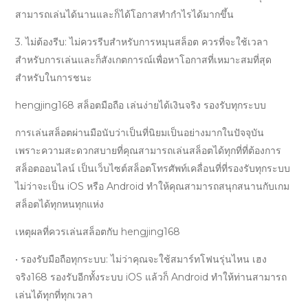
สามารถเล่นได้นานและก็ได้โอกาสทำกำไรได้มากขึ้น
3. ไม่ต้องรีบ: ไม่ควรรีบสำหรับการหมุนสล็อต ควรที่จะใช้เวลา
สำหรับการเล่นและก็สังเกตการณ์เพื่อหาโอกาสที่เหมาะสมที่สุด
สำหรับในการชนะ
hengjing168 สล็อตมือถือ เล่นง่ายได้เงินจริง รองรับทุกระบบ
การเล่นสล็อตผ่านมือนับว่าเป็นที่นิยมเป็นอย่างมากในปัจจุบัน
เพราะความสะดวกสบายที่คุณสามารถเล่นสล็อตได้ทุกที่ที่ต้องการ
สล็อตออนไลน์ เป็นเว็บไซต์สล็อตโทรศัพท์เคลื่อนที่ที่รองรับทุกระบบ
ไม่ว่าจะเป็น iOS หรือ Android ทำให้คุณสามารถสนุกสนานกับเกม
สล็อตได้ทุกหนทุกแห่ง
เหตุผลที่ควรเล่นสล็อตกับ hengjing168
• รองรับมือถือทุกระบบ: ไม่ว่าคุณจะใช้สมาร์ทโฟนรุ่นไหน เฮง
จริง168 รองรับอีกทั้งระบบ iOS แล้วก็ Android ทำให้ท่านสามารถ
เล่นได้ทุกที่ทุกเวลา