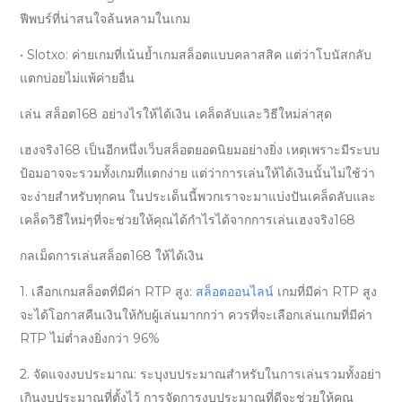
ฟีพบร์ที่น่าสนใจล้นหลามในเกม
• Slotxo: ค่ายเกมที่เน้นย้ำเกมสล็อตแบบคลาสสิค แต่ว่าโบนัสกลับ
แตกบ่อยไม่แพ้ค่ายอื่น
เล่น สล็อต168 อย่างไรให้ได้เงิน เคล็ดลับและวิธีใหม่ล่าสุด
เฮงจริง168 เป็นอีกหนึ่งเว็บสล็อตยอดนิยมอย่างยิ่ง เหตุเพราะมีระบบ
ป้อมอาจจะรวมทั้งเกมที่แตกง่าย แต่ว่าการเล่นให้ได้เงินนั้นไม่ใช้ว่า
จะง่ายสำหรับทุกคน ในประเด็นนี้พวกเราจะมาแบ่งปันเคล็ดลับและ
เคล็ดวิธีใหม่ๆที่จะช่วยให้คุณได้กำไรได้จากการเล่นเฮงจริง168
กลเม็ดการเล่นสล็อต168 ให้ได้เงิน
1. เลือกเกมสล็อตที่มีค่า RTP สูง:
สล็อตออนไลน์
เกมที่มีค่า RTP สูง
จะได้โอกาสคืนเงินให้กับผู้เล่นมากกว่า ควรที่จะเลือกเล่นเกมที่มีค่า
RTP ไม่ต่ำลงยิ่งกว่า 96%
2. จัดแจงงบประมาณ: ระบุงบประมาณสำหรับในการเล่นรวมทั้งอย่า
เกินงบประมาณที่ตั้งไว้ การจัดการงบประมาณที่ดีจะช่วยให้คุณ