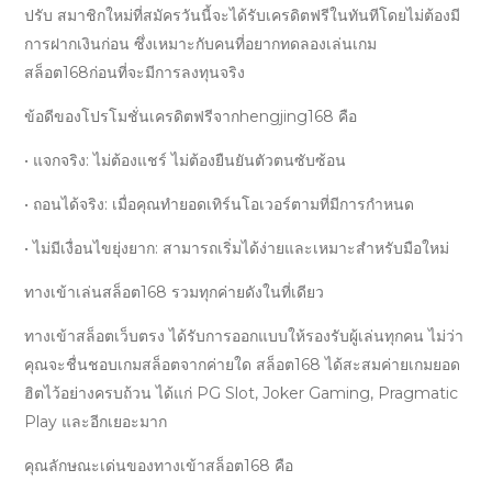
ปรับ สมาชิกใหม่ที่สมัครวันนี้จะได้รับเครดิตฟรีในทันทีโดยไม่ต้องมี
การฝากเงินก่อน ซึ่งเหมาะกับคนที่อยากทดลองเล่นเกม
สล็อต168ก่อนที่จะมีการลงทุนจริง
ข้อดีของโปรโมชั่นเครดิตฟรีจากhengjing168 คือ
• แจกจริง: ไม่ต้องแชร์ ไม่ต้องยืนยันตัวตนซับซ้อน
• ถอนได้จริง: เมื่อคุณทำยอดเทิร์นโอเวอร์ตามที่มีการกำหนด
• ไม่มีเงื่อนไขยุ่งยาก: สามารถเริ่มได้ง่ายและเหมาะสำหรับมือใหม่
ทางเข้าเล่นสล็อต168 รวมทุกค่ายดังในที่เดียว
ทางเข้าสล็อตเว็บตรง ได้รับการออกแบบให้รองรับผู้เล่นทุกคน ไม่ว่า
คุณจะชื่นชอบเกมสล็อตจากค่ายใด สล็อต168 ได้สะสมค่ายเกมยอด
ฮิตไว้อย่างครบถ้วน ได้แก่ PG Slot, Joker Gaming, Pragmatic
Play และอีกเยอะมาก
คุณลักษณะเด่นของทางเข้าสล็อต168 คือ