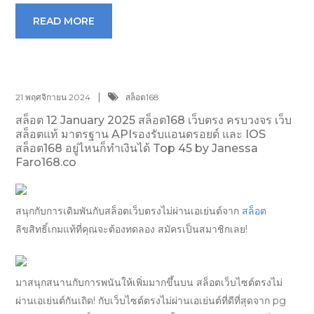
READ MORE
21 พฤศจิกายน 2024
สล็อต168
สล็อต 12 January 2025 สล็อต168 เว็บตรง ครบวงจร เว็บ
สล็อตแท้ มาตรฐาน APIรองรับแอนดรอยด์ และ IOS
สล็อต168 อยู่ไหนก็ทำเงินได้ Top 45 by Janessa
Faro168.co
สนุกกับการเดิมพันกับสล็อตเว็บตรงไม่ผ่านเอเย่นต์จาก
สล็อต
ลิขสิทธิ์เกมแท้ที่คุณจะต้องทดลอง สมัครเป็นสมาชิกเลย!
มาสนุกสนานกับการพนันให้เพิ่มมากขึ้นบน สล็อตเว็บไซต์ตรงไม่
ผ่านเอเย่นต์กันเถิด! กับเว็บไซต์ตรงไม่ผ่านเอเย่นต์ที่ดีที่สุดจาก pg