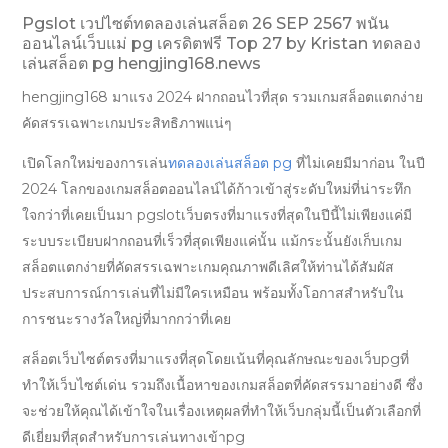
Pgslot เวปไซต์ทดลองเล่นสล็อต 26 SEP 2567 พนัน
ออนไลน์เว็บแม่ pg เครดิตฟรี Top 27 by Kristan ทดลอง
เล่นสล็อต pg hengjing168.news
hengjing168 มาแรง 2024 ฝากถอนไวที่สุด รวมเกมสล็อตแตกง่าย
คัดสรรเฉพาะเกมประสิทธิภาพแน่ๆ
เปิดโลกใหม่ของการเล่น
ทดลองเล่นสล็อต pg
ที่ไม่เคยมีมาก่อน ในปี
2024 โลกของเกมสล็อตออนไลน์ได้ก้าวเข้าสู่ระดับใหม่ที่น่าระทึก
ใจกว่าที่เคยเป็นมา pgslotเว็บตรงที่มาแรงที่สุดในปีนี้ไม่เพียงแค่มี
ระบบระเบียบฝากถอนที่เร็วที่สุดเพียงแค่นั้น แม้กระนั้นยังเก็บเกม
สล็อตแตกง่ายที่คัดสรรเฉพาะเกมคุณภาพดีเลิศให้ท่านได้สัมผัส
ประสบการณ์การเล่นที่ไม่มีใครเหมือน พร้อมทั้งโอกาสสำหรับใน
การชนะรางวัลใหญ่ที่มากกว่าที่เคย
สล็อตเว็บไซต์ตรงที่มาแรงที่สุดโดยเน้นที่คุณลักษณะของเว็บpgที่
ทำให้เว็บไซต์เด่น รวมถึงเนื้อหาของเกมสล็อตที่คัดสรรมาอย่างดี ซึ่ง
จะช่วยให้คุณได้เข้าใจในเรื่องเหตุผลที่ทำให้เว็บกลุ่มนี้เป็นตัวเลือกที่
ดีเยี่ยมที่สุดสำหรับการเล่นทางเข้าpg