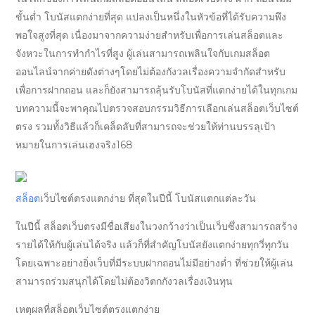
ขั้นต่ำ โบนัสแตกง่ายที่สุด แปลงเป็นหนึ่งในหัวข้อที่ได้รับความพึง
พอใจสูงที่สุด เนื่องมาจากความง่ายสำหรับเพื่อการเล่นสล็อตและ
จังหวะในการทำกำไรที่สูง ผู้เล่นสามารถเพลินใจกับเกมสล็อต
ออนไลน์จากค่ายดังต่างๆโดยไม่ต้องกังวลเรื่องความจำกัดสำหรับ
เพื่อการฝากถอน และก็ยังสามารถลุ้นรับโบนัสที่แตกง่ายได้ในทุกเกม
บทความนี้จะพาคุณไปตรวจสอบกรรมวิธีการเลือกเล่นสล็อตเว็บไซต์
ตรง รวมทั้งวิธีแล้วก็เคล็ดลับที่สามารถจะช่วยให้ท่านบรรลุเป้า
หมายในการเล่นเฮงจริง168
สล็อต
เว็บไซต์ตรงแตกง่าย ที่สุดในปีนี้ โบนัสแตกแต่ละวัน
ในปีนี้ สล็อตเว็บตรงมีชื่อเสียงในวงกว้างว่าเป็นเว็บซึ่งสามารถสร้าง
รายได้ให้กับผู้เล่นได้จริง แล้วก็ที่สำคัญโบนัสยังแตกง่ายทุกวี่ทุกวัน
โดยเฉพาะอย่างยิ่งเว็บที่มีระบบฝากถอนไม่มีอย่างต่ำ ที่ช่วยให้ผู้เล่น
สามารถร่วมสนุกได้โดยไม่ต้องวิตกกังวลเรื่องเงินทุน
เหตุผลที่สล็อตเว็บไซต์ตรงแตกง่าย