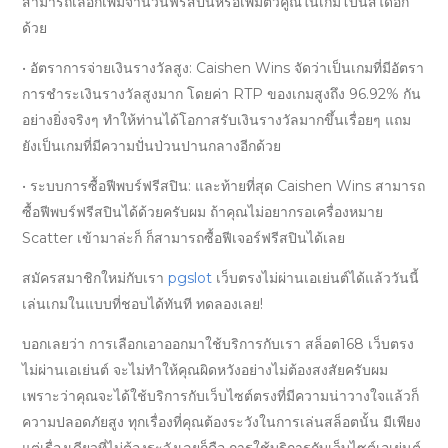
สามารถเลือกเพิ่มจำนวนฟรีสปินหรือเพิ่มตัวคูณในเกมโบนัสได้อีก
ด้วย
• อัตราการจ่ายเงินรางวัลสูง: Caishen Wins จัดว่าเป็นเกมที่มีอัตรา
การชำระเงินรางวัลสูงมาก โดยค่า RTP ของเกมสูงถึง 96.92% กัน
อย่างยิ่งจริงๆ ทำให้ท่านได้โอกาสรับเงินรางวัลมากขึ้นเรื่อยๆ แถม
ยังเป็นเกมที่มีความปั่นป่วนปานกลางอีกด้วย
• ระบบการซื้อฟีพบร์ฟรีสปิน: และท้ายที่สุด Caishen Wins สามารถ
ซื้อฟีพบร์ฟรีสปินได้ด้วยครับผม ถ้าคุณไม่อยากรอเครื่องหมาย
Scatter เข้ามาล่ะก็ ก็สามารถซื้อฟีเจอร์ฟรีสปินได้เลย
สมัครสมาชิกใหม่กับเรา
pgslot
เว็บตรงไม่ผ่านเอเย่นต์ได้แล้ววันนี้
เล่นเกมในแบบที่ชอบได้ทันที ทดลองเลย!
บอกเลยว่า การเลือกเอาออกมาใช้บริการกับเรา สล็อต168 เว็บตรง
ไม่ผ่านเอเย่นต์ จะไม่ทำให้คุณผิดหวังอย่างไม่ต้องสงสัยครับผม
เพราะว่าคุณจะได้ใช้บริการกับเว็บไซต์ตรงที่มีความน่าวางใจแล้วก็
ความปลอดภัยสูง ทุกเรื่องที่คุณต้องระวังในการเล่นสล็อตนั้น มีเพียง