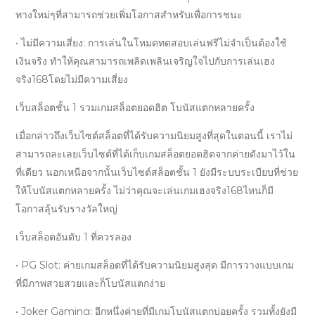
ทางใหม่ๆที่สามารถช่วยเพิ่มโอกาสสำหรับเพื่อการชนะ
• ไม่มีความเสี่ยง: การเล่นในโหมดทดสอบเล่นฟรีไม่จำเป็นต้องใช้
เงินจริง ทำให้คุณสามารถเพลิดเพลินเจริญใจไปกับการเล่นเฮง
จริง168โดยไม่มีความเสี่ยง
เว็บสล็อตชั้น 1 รวมเกมสล็อตยอดฮิต โบนัสแตกหลายครั้ง
เมื่อกล่าวถึงเว็บไซต์สล็อตที่ได้รับความนิยมสูงที่สุดในตอนนี้ เราไม่
สามารถละเลยเว็บไซต์ที่ได้เก็บเกมสล็อตยอดฮิตจากค่ายดังมาไว้ใน
ที่เดียว นอกเหนือจากนั้นเว็บไซต์สล็อตชั้น 1 ยังมีระบบระเบียบที่ช่วย
ให้โบนัสแตกหลายครั้ง ไม่ว่าคุณจะเล่นเกมเฮงจริง168ไหนก็มี
โอกาสลุ้นรับรางวัลใหญ่
เว็บสล็อตอันดับ 1 ที่ควรลอง
• PG Slot: ค่ายเกมสล็อตที่ได้รับความนิยมสูงสุด มีการวางแบบเกม
ที่มีภาพสวยสวยและก็โบนัสแตกง่าย
• Joker Gaming: อีกหนึ่งค่ายที่มีเกมโบนัสแตกบ่อยครั้ง รวมทั้งยังมี