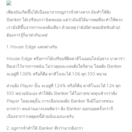
เพียงมันเกิดขึ้นได้เนื่องมาจากกฎการจั่วต่างหาก มันทำให้ฝั่ง
Banker ได้เปรียบกว่านิดหน่อย แต่ว่ามันมิได้มากพอที่จะทำให้พวก
เรามั่งมีขึ้นจากการแทงฝั่งเดียว ด้วยเหตุว่ายังมีค่าคอมมิชชันด้วย!
ต้องการรู้ก็มาฝ่ากันเลย!
1. House Edge แตกต่างกัน
House Edge หรือการได้เปรียบที่ฝั่งคาสิโนออนไลน์อย่าง บาคาร่า
ถือเอาไว้จากการพนัน ไม่ว่าคุณจะแทงฝั่งใดก็ตาม โดยฝั่ง Banker
จะอยู่ที่ 1.06% หรือก็คือ คาสิโนจะได้ 1.06 ทุก 100 หน่วย
ส่วนฝั่ง Player นั้น จะอยู่ที่ 1.24% หรือก็คือ คาสิโนจะได้ 1.24 ทุก
100 หน่วยนั่นเอง ทำให้ฝั่ง Banker ได้โอกาสขาดทุนช้ากว่าฝั่ง
Player โดยเหตุนั้น การเลือกแทงฝั่ง Banker จึงมีโอกาสชนะ
มากกว่า คนส่วนมากเลยคิดว่า ฝั่ง Banker ออกบ่อยครั้งกว่าก็
เนื่องจากว่าเหตุผลนี้ด้วยนั่นเองนะครับ
2. กฎการจั่วทำให้ Banker ดีกว่ามากยิ่งกว่า