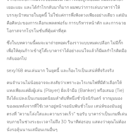
เยอะแยะ และได้กำไรกลับมาก็มาก ผมพบว่าการเล่นบาคาร่าให้
บรรลุเป้าหมายในยุคนี้ ไม่ใช่แค่การพึ่งพิงดวงเพียงอย่างเดียว แต่มัน
คือศิลปะของการเลือกแพลตฟอร์ม การบริหารหน้าตัก และการฉวย
โอกาสจากโปรโมชั่นที่คุ้มค่าที่สุด
ซึ่งในบทความนี้ผมจะมาถ่ายทอดเรื่องราวแบบหมดเปลือก ไม่มีกั๊ก
เพื่อให้คุณก้าวเข้าสู่โต๊ะบาคาร่าได้อย่างแน่ใจแล้วก็มีผลกำไรติดมือ
กลับออกไป
sexy168 คนเล่นมาก ในยุคนี้ และก็อะไรเป็นเสน่ห์ที่จริงจริง
คนจำนวนไม่น้อยอาจจะสงสัยว่าเพราะอะไรเกมไพ่ที่มีตัวเลือกให้
แทงเพียงแค่ฝั่งผู้เล่น (Player) ฝั่งเจ้ามือ (Banker) หรือเสมอ (Tie)
ถึงได้แปลงเป็นเกมยอดนิยมลำดับที่หนึ่งชั่วนิจนิรันดร์ จากมุมมอง
ของผมหลังจากที่ใช้เวลาอยู่หน้าจอนับพันชั่วโมง เสน่ห์ของมันอยู่
ตรงที่ “ความโล่งใสและความรวดเร็ว” ขอรับ บาคาร่าเป็นเกมที่เล่น
จบภายในช่วงระยะเวลาไม่ถึง 30 วินาทีต่อรอบ แสดงว่าคุณไม่ต้อง
นั่งรอลุ้นนานเสมือนเกมอื่นๆ