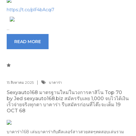
https://t.co/plF4bAcqi7
…
READ MORE
15 สิงหาคม 2025
บาคาร่า
Sexyauto168 มาตรฐานใหม่ในวงการคาสิโน Top 70
by Jed sexyauto168.biz สมัครรับเลย 1,000 จบไวได้เงิน
เร็วจ่ายจริงทุกตา บาคาร่า รีบสมัครก่อนที่โต๊ะจะเต็ม 19
OCT 68
บาคาร่า168 เล่นบาคาร่ากับดีลเลอร์สาวสวยสดๆทดสอบเล่นรวม