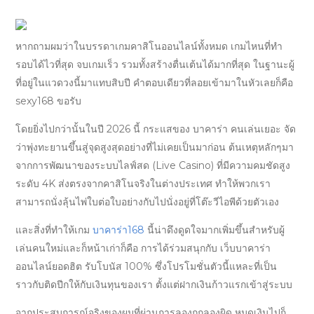
หากถามผมว่าในบรรดาเกมคาสิโนออนไลน์ทั้งหมด เกมไหนที่ทำ
รอบได้ไวที่สุด จบเกมเร็ว รวมทั้งสร้างตื่นเต้นได้มากที่สุด ในฐานะผู้
ที่อยู่ในแวดวงนี้มาแทบสิบปี คำตอบเดียวที่ลอยเข้ามาในหัวเลยก็คือ
sexy168 ขอรับ
โดยยิ่งไปกว่านั้นในปี 2026 นี้ กระแสของ บาคาร่า คนเล่นเยอะ จัด
ว่าพุ่งทะยานขึ้นสู่จุดสูงสุดอย่างที่ไม่เคยเป็นมาก่อน ต้นเหตุหลักๆมา
จากการพัฒนาของระบบไลฟ์สด (Live Casino) ที่มีความคมชัดสูง
ระดับ 4K ส่งตรงจากคาสิโนจริงในต่างประเทศ ทำให้พวกเรา
สามารถนั่งลุ้นไพ่ใบต่อใบอย่างกับไปนั่งอยู่ที่โต๊ะวีไอพีด้วยตัวเอง
และสิ่งที่ทำให้เกม
บาคาร่า168
นี้น่าดึงดูดใจมากเพิ่มขึ้นสำหรับผู้
เล่นคนใหม่และก็หน้าเก่าก็คือ การได้ร่วมสนุกกับ เว็บบาคาร่า
ออนไลน์ยอดฮิต รับโบนัส 100% ซึ่งโปรโมชั่นตัวนี้แหละที่เป็น
ราวกับติดปีกให้กับเงินทุนของเรา ตั้งแต่ฝากเงินก้าวแรกเข้าสู่ระบบ
จากประสบการณ์จริงของผมที่ผ่านการลองถูกลองผิด หมดเงินไปก็