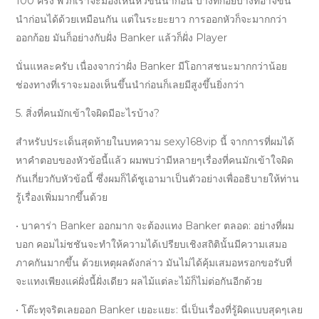
100 ครั้ง พวกเราจะมองเห็นหัวขึ้นนำก่อน บางทีก้อยบางทีอาจขึ้น
นำก่อนได้ด้วยเหมือนกัน แต่ในระยะยาว การออกหัวก็จะมากกว่า
ออกก้อย มันก็อย่างกับฝั่ง Banker แล้วก็ฝั่ง Player
นั่นแหละครับ เนื่องจากว่าฝั่ง Banker มีโอกาสชนะมากกว่าน้อย
ช่องทางที่เราจะมองเห็นขึ้นนำก่อนก็เลยมีสูงขึ้นยิ่งกว่า
5. สิ่งที่คนมักเข้าใจผิดมีอะไรบ้าง?
สำหรับประเด็นสุดท้ายในบทความ sexy168vip นี้ จากการที่ผมได้
หาคำตอบของหัวข้อนี้แล้ว ผมพบว่ามีหลายๆเรื่องที่คนมักเข้าใจผิด
กันเกี่ยวกับหัวข้อนี้ ซึ่งผมก็ได้ชูเอามาเป็นตัวอย่างเพื่ออธิบายให้ท่าน
รู้เรื่องเพิ่มมากขึ้นด้วย
• บาคาร่า Banker ออกมาก จะต้องแทง Banker ตลอด: อย่างที่ผม
บอก คอมไม่ชชันจะทำให้ความได้เปรียบเชิงสถิตินั้นมีความเสมอ
ภาคกันมากขึ้น ด้วยเหตุผลดังกล่าว มันไม่ได้คุ้มเสมอหรอกขอรับที่
จะแทงเพียงแค่ฝั่งนี้ฝั่งเดียว ผลไม้แต่ละไม้ก็ไม่ต่อกันอีกด้วย
• โต๊ะทุจริตเลยออก Banker เยอะแยะ: นี่เป็นเรื่องที่รู้ผิดแบบสุดๆเลย