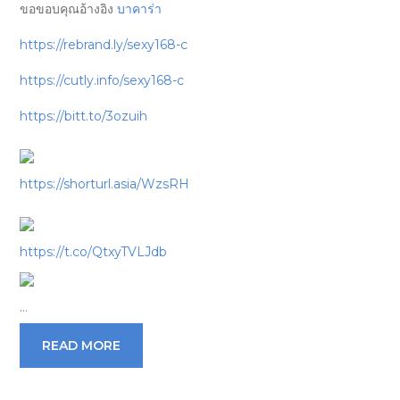
ขอขอบคุณอ้างอิง
บาคาร่า
https://rebrand.ly/sexy168-c
https://cutly.info/sexy168-c
https://bitt.to/3ozuih
https://shorturl.asia/WzsRH
https://t.co/QtxyTVLJdb
…
READ MORE