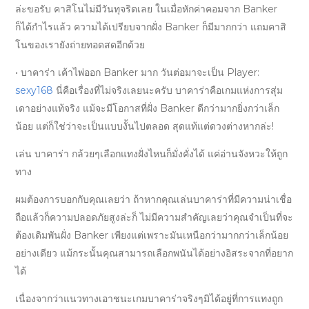
ล่ะขอรับ คาสิโนไม่มีวันทุจริตเลย ในเมื่อหักค่าคอมจาก Banker
ก็ได้กำไรแล้ว ความได้เปรียบจากฝั่ง Banker ก็มีมากกว่า แถมคาสิ
โนของเรายังถ่ายทอดสดอีกด้วย
• บาคาร่า เค้าไพ่ออก Banker มาก วันต่อมาจะเป็น Player:
sexy168
นี่คือเรื่องที่ไม่จริงเลยนะครับ บาคาร่าคือเกมแห่งการสุ่ม
เดาอย่างแท้จริง แม้จะมีโอกาสที่ฝั่ง Banker ดีกว่ามากยิ่งกว่าเล็ก
น้อย แต่ก็ใช่ว่าจะเป็นแบบงั้นไปตลอด สุดแท้แต่ดวงต่างหากล่ะ!
เล่น บาคาร่า กล้วยๆเลือกแทงฝั่งไหนก็มั่งคั่งได้ แค่อ่านจังหวะให้ถูก
ทาง
ผมต้องการบอกกับคุณเลยว่า ถ้าหากคุณเล่นบาคาร่าที่มีความน่าเชื่อ
ถือแล้วก็ความปลอดภัยสูงล่ะก็ ไม่มีความสำคัญเลยว่าคุณจำเป็นที่จะ
ต้องเดิมพันฝั่ง Banker เพียงแต่เพราะมันเหนือกว่ามากกว่าเล็กน้อย
อย่างเดียว แม้กระนั้นคุณสามารถเลือกพนันได้อย่างอิสระจากที่อยาก
ได้
เนื่องจากว่าแนวทางเอาชนะเกมบาคาร่าจริงๆมิได้อยู่ที่การแทงถูก