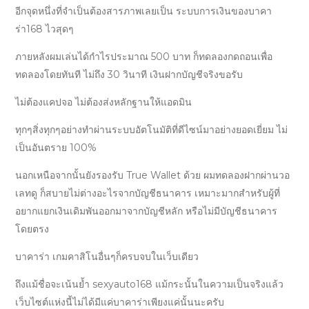
อีกจุดหนึ่งที่จำเป็นต้องสารภาพเลยเป็น ระบบการเงินของบาคา
ร่า168 ไวสุดๆ
ภายหลังผมเล่นได้กำไรประมาณ 500 บาท ก็ทดลองกดถอนเพื่อ
ทดลองโดยทันที ไม่ถึง 30 วินาที เงินฝากบัญชีจริงขอรับ
ไม่ต้องแคปจอ ไม่ต้องส่งหลักฐานให้แอดมิน
ทุกๆสิ่งทุกๆอย่างทำผ่านระบบอัตโนมัติที่ดีไซน์มาอย่างยอดเยี่ยม ไม่
เป็นอันตราย 100%
นอกเหนือจากนั้นยังรองรับ True Wallet ด้วย ผมทดลองฝากผ่านวอ
เลทดู ก็สบายไม่ต่างอะไรจากบัญชีธนาคาร เหมาะมากสำหรับผู้ที่
อยากแยกเงินเดิมพันออกมาจากบัญชีหลัก หรือไม่มีบัญชีธนาคาร
โดยตรง
บาคาร่า เกมคาสิโนอื่นๆก็ครบจบในเว็บเดียว
ถึงแม้ชื่อจะเน้นย้ำ sexyauto168 แม้กระนั้นในความเป็นจริงแล้ว
เว็บไซต์แห่งนี้ไม่ได้มีแค่บาคาร่าเพียงแค่นั้นนะครับ