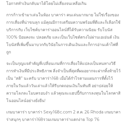
โอกาสทำเงินกลับมาได้โดยไม่เสี่ยงจนเหลือเกิน
การก้าวเข้ามาเล่นในห้อง บาคาร่า คนเล่นมากมาย ไม่ใช่เรื่องของ
การเสี่ยงที่น่าขนลุก แม้คุณมีการเตรียมความพร้อมที่ดีและก็เลือกใช้
บริการกับ เว็บไซต์บาคาร่าออนไลน์ที่ได้รับความนิยม รับโบนัส
100% ป้อมคงจะ ปลอดภัย และเป็นเว็บไซต์ตรงไม่ผ่านเอเย่นต์ เงิน
โบนัสที่เพิ่มขึ้นมาบวกกับวินัยในการเดินเงินและก็การอ่านเค้าไพ่ที่
ถูก
จะเป็นกุญแจสำคัญที่เปลี่ยนเกมที่การเสี่ยงให้แปลงเป็นหนทางวิธี
การทำเงินที่มีประสิทธิภาพ สิ่งจำเป็นที่สุดที่ผมอยากจะฝากทิ้งท้ายไว้
เป็น “สติ” นะครับ บาคาร่า168 เมื่อได้กำไรตามแผนการที่ตั้งไว้
ภายในวันแล้ววันเล่าแล้วให้รีบกดถอนเงินในทันที อย่าปล่อยให้
ความโลภละโมบครอบงำ แล้วคุณจะแฮปปี้กับการลงทุนในโลกคาสิ
โนออนไลน์อย่างยั่งยืน!
เกมบาคาร่า บาคาร่า Sexy168c.com 2 ส.ค. 26 Rhoda เกมบาคา
ร่าสนุกๆ บาคาร่า168รวมเกมบาคาร่าแตกง่าย Top 76