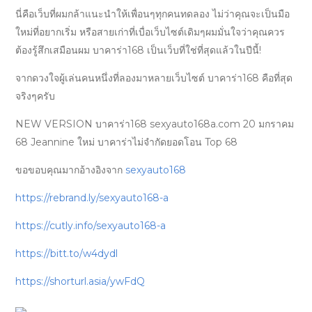
นี่คือเว็บที่ผมกล้าแนะนำให้เพื่อนๆทุกคนทดลอง ไม่ว่าคุณจะเป็นมือ
ใหม่ที่อยากเริ่ม หรือสายเก่าที่เบื่อเว็บไซต์เดิมๆผมมั่นใจว่าคุณควร
ต้องรู้สึกเสมือนผม บาคาร่า168 เป็นเว็บที่ใช่ที่สุดแล้วในปีนี้!
จากดวงใจผู้เล่นคนหนึ่งที่ลองมาหลายเว็บไซต์ บาคาร่า168 คือที่สุด
จริงๆครับ
NEW VERSION บาคาร่า168 sexyauto168a.com 20 มกราคม
68 Jeannine ใหม่ บาคาร่าไม่จำกัดยอดโอน Top 68
ขอขอบคุณมากอ้างอิงจาก
sexyauto168
https://rebrand.ly/sexyauto168-a
https://cutly.info/sexyauto168-a
https://bitt.to/w4dydl
https://shorturl.asia/ywFdQ