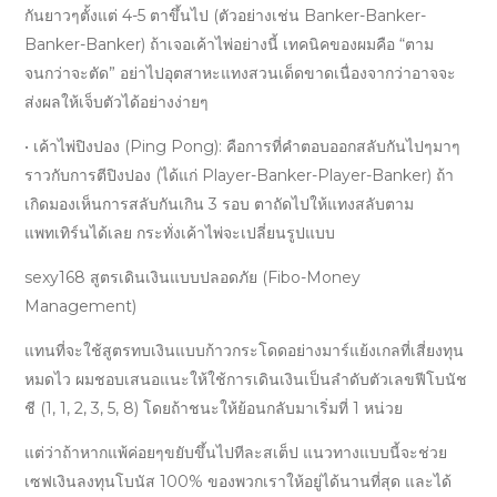
กันยาวๆตั้งแต่ 4-5 ตาขึ้นไป (ตัวอย่างเช่น Banker-Banker-
Banker-Banker) ถ้าเจอเค้าไพ่อย่างนี้ เทคนิคของผมคือ “ตาม
จนกว่าจะตัด” อย่าไปอุตสาหะแทงสวนเด็ดขาดเนื่องจากว่าอาจจะ
ส่งผลให้เจ็บตัวได้อย่างง่ายๆ
• เค้าไพ่ปิงปอง (Ping Pong): คือการที่คำตอบออกสลับกันไปๆมาๆ
ราวกับการตีปิงปอง (ได้แก่ Player-Banker-Player-Banker) ถ้า
เกิดมองเห็นการสลับกันเกิน 3 รอบ ตาถัดไปให้แทงสลับตาม
แพทเทิร์นได้เลย กระทั่งเค้าไพ่จะเปลี่ยนรูปแบบ
sexy168 สูตรเดินเงินแบบปลอดภัย (Fibo-Money
Management)
แทนที่จะใช้สูตรทบเงินแบบก้าวกระโดดอย่างมาร์แย้งเกลที่เสี่ยงทุน
หมดไว ผมชอบเสนอแนะให้ใช้การเดินเงินเป็นลำดับตัวเลขฟีโบนัช
ชี (1, 1, 2, 3, 5, 8) โดยถ้าชนะให้ย้อนกลับมาเริ่มที่ 1 หน่วย
แต่ว่าถ้าหากแพ้ค่อยๆขยับขึ้นไปทีละสเต็ป แนวทางแบบนี้จะช่วย
เซฟเงินลงทุนโบนัส 100% ของพวกเราให้อยู่ได้นานที่สุด และได้