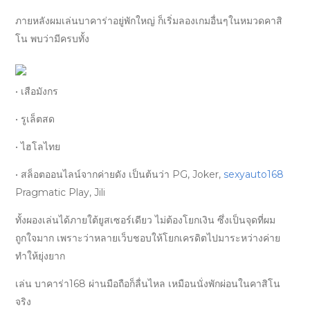
ภายหลังผมเล่นบาคาร่าอยู่พักใหญ่ ก็เริ่มลองเกมอื่นๆในหมวดคาสิ
โน พบว่ามีครบทั้ง
• เสือมังกร
• รูเล็ตสด
• ไฮโลไทย
• สล็อตออนไลน์จากค่ายดัง เป็นต้นว่า PG, Joker,
sexyauto168
Pragmatic Play, Jili
ทั้งผองเล่นได้ภายใต้ยูสเซอร์เดียว ไม่ต้องโยกเงิน ซึ่งเป็นจุดที่ผม
ถูกใจมาก เพราะว่าหลายเว็บชอบให้โยกเครดิตไปมาระหว่างค่าย
ทำให้ยุ่งยาก
เล่น บาคาร่า168 ผ่านมือถือก็ลื่นไหล เหมือนนั่งพักผ่อนในคาสิโน
จริง