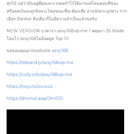
ทุกไม้ แต่ว่ามันอยู่ที่คุณจะบวกผลกำไรได้มากแค่ไหนตอนที่ชนะ
หรือลดเงินลงถูกจังหวะไหมขณะที่จะต้องเสีย อ่านจังหวะถูกทาง การ
เลือก Banker สิ่งเดียวก็ไม่มีความจำเป็นแล้วขอรับ
NEW VERSION บาคาร่า sexy168vip.me 1 พฤษภา 26 Wade
โอนไว sexy168ไม่ล็อคยูส Top 10
ขอขอบคุณมากwebsite
sexy168
https://rebrand.ly/sexy168vip-me
https://cutly.info/sexy168vip-me
https://heys.to/iocwzs
https://shorturl.asia/0lmOD