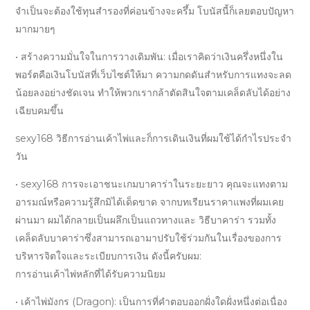
จำเป็นจะต้องใช้ทุนสำรองที่ค่อนข้างจะครึ้ม โบนัสนี้ก็เลยตอบปัญหา
มากมายๆ
• สร้างความมั่นใจในการวางเดิมพัน: เมื่อเราคิดว่าเงินครึ่งหนึ่งใน
พอร์ตคือเงินโบนัสที่เว็บไซต์ให้มา ความกดดันสำหรับการแทงจะลด
น้อยลงอย่างชัดเจน ทำให้พวกเรากล้าตัดสินใจตามเคล็ดลับได้อย่าง
เฉียบคมขึ้น
sexy168 วิธีการอ่านเค้าไพ่และก็การเดินเงินที่ผมใช้ได้กำไรประจำ
วัน
• sexy168 การจะเอาชนะเกมบาคาร่าในระยะยาว คุณจะแทงตาม
อารมณ์หรือความรู้สึกมิได้เด็ดขาด จากบทเรียนราคาแพงที่ผมเคย
ผ่านมา ผมได้กลายเป็นผลึกเป็นแถวทางและ วิธีบาคาร่า รวมทั้ง
เคล็ดลับบาคาร่าซึ่งสามารถเอามาปรับใช้ร่วมกันในเรื่องของการ
บริหารจิตใจและระเบียบการเงิน ดังนี้ครับผม:
การอ่านเค้าไพ่หลักที่ได้รับความนิยม
• เค้าไพ่มังกร (Dragon): เป็นการที่คำตอบออกฝั่งใดฝั่งหนึ่งต่อเนื่อง