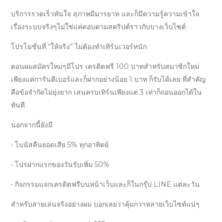
บริการรวดเร็วทันใจ สุภาพมีมารยาท และก็มีความรู้ความเข้าใจ
เรื่องระบบจริงๆไม่ใช่แค่ตอบตามสคริปต์ราวกับบางเว็บไซต์
โปรโมชั่นที่ “ให้จริง” ไม่ต้องทำเทิร์นเวอร์หนัก
ตอนผมสมัครใหม่ๆมีโปร เครดิตฟรี 100 บาทสำหรับสมาชิกใหม่
เพียงแค่การันตีเบอร์และก็ฝากอย่างน้อย 1 บาท ก็รับได้เลย ที่สำคัญ
คือข้อจำกัดไม่ยุ่งยาก เล่นครบเทิร์นเพียงแต่ 3 เท่าก็ถอนออกได้ใน
ทันที
นอกจากนี้ยังมี
• โบนัสคืนยอดเสีย 5% ทุกอาทิตย์
• โปรฝากแรกของวันรับเพิ่ม 50%
• กิจกรรมแจกเครดิตฟรีบนหน้าเว็บและก็ในกรุ๊ป LINE แต่ละวัน
สำหรับสายเล่นจริงอย่างผม บอกเลยว่าคุ้มกว่าหลายเว็บไซต์แน่ๆ