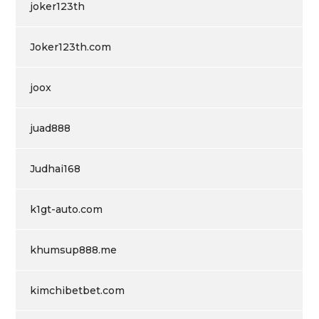
joker123th
Joker123th.com
joox
juad888
Judhai168
k1gt-auto.com
khumsup888.me
kimchibetbet.com