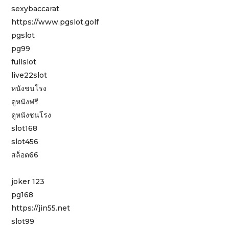
sexybaccarat
https://www.pgslot.golf
pgslot
pg99
fullslot
live22slot
หนังชนโรง
ดูหนังฟรี
ดูหนังชนโรง
slot168
slot456
สล็อต66
joker 123
pg168
https://jin55.net
slot99