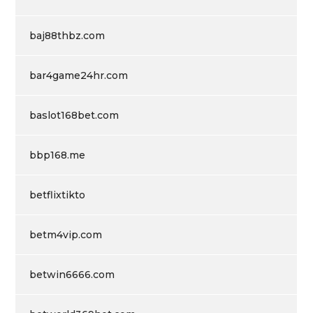
baj88thbz.com
bar4game24hr.com
baslot168bet.com
bbp168.me
betflixtikto
betm4vip.com
betwin6666.com