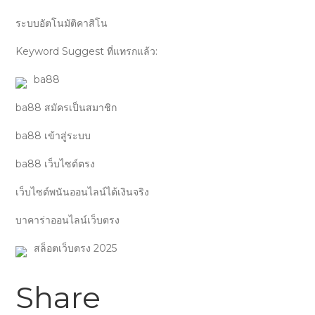
ระบบอัตโนมัติคาสิโน
Keyword Suggest ที่แทรกแล้ว:
ba88
ba88 สมัครเป็นสมาชิก
ba88 เข้าสู่ระบบ
ba88 เว็บไซต์ตรง
เว็บไซต์พนันออนไลน์ได้เงินจริง
บาคาร่าออนไลน์เว็บตรง
สล็อตเว็บตรง 2025
Share