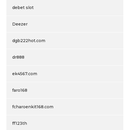
debet slot
Deezer
dgb222hot.com
dr888
ek4567.com
faro168
fcharoenkit168.com
ff123th