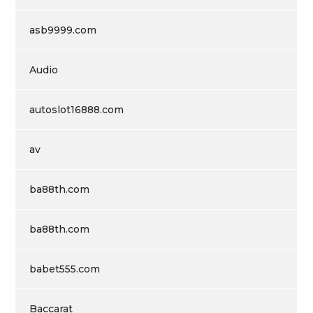
asb9999.com
Audio
autoslot16888.com
av
ba88th.com
ba88th.com
babet555.com
Baccarat