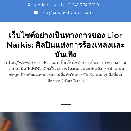
Skip
London, UK
+1-541-754-3010
to
info@creativthemes.com
content
เว็บไซต์อย่างเป็นทางการของ Lior
Narkis: ศิลปินแห่งการร้องเพลงและ
บันเทิง
https://www.lior-narkis.com ป็นเว็บไซต์อย่างเป็นทางการของ Lior
Narkis ศิลปินที่มีชื่อเสียงในวงการร้องเพลงและบันเทิง เรานำเสนอ
ข้อมูลเกี่ยวกับผลงาน เพลง เคล็ดลับในการบันเทิง และทุกสิ่งที่คุณ
ต้องการรู้เกี่ยวกับเขา