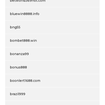
betworld369hot.com
bluewin8888.info
bng55
bombet888.win
bonanza99
bonus888
boonlert1688.com
brazil999