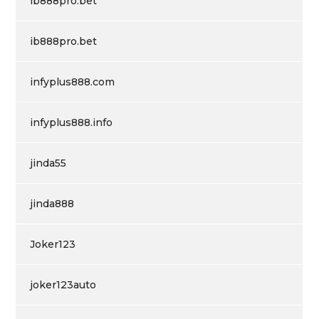
ib888pro.bet
ib888pro.bet
infyplus888.com
infyplus888.info
jinda55
jinda888
Joker123
joker123auto