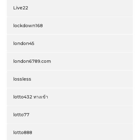
Live22
lockdown168
london45
london6789.com
lossless
lotto432 ทางเข้า
lotto77
lotto888