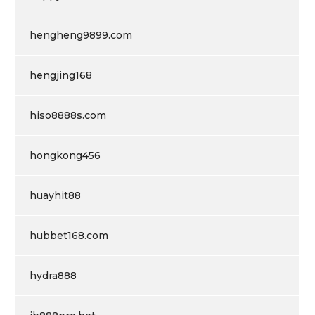
hengheng9899.com
hengjing168
hiso8888s.com
hongkong456
huayhit88
hubbet168.com
hydra888