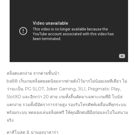
สล็อตแตกง่าย จากค่ายชั้นนำ
ba88 เก็บเกมสล็อตยอดนิยมจากค่ายดังไว้มากไม่น้อยเลยทีเดียว ไม่
ว่าจะเป็น PG SLOT, Joker Gaming, JILI, Pragmatic Play,
SlotXO และอีกกว่า 20 ค่าย เกมทั้งสิ้นคัดมาเฉพาะเกมที่มี โบนัส
แตกง่าย รวมทั้งมีอัตราการจ่ายสูง รองรับโทรศัพท์เคลื่อนที่ทุกระบบ
พร้อมระบบ ทดลองเล่นสล็อตฟรี ให้คุณฝึกฝนฝีมือก่อนลงไปในสนาม
จริง
คาสิโนสด & น่ามองบาคาร่า