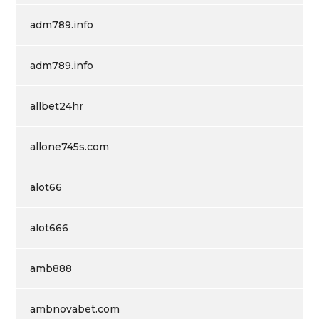
adm789.info
adm789.info
allbet24hr
allone745s.com
alot66
alot666
amb888
ambnovabet.com