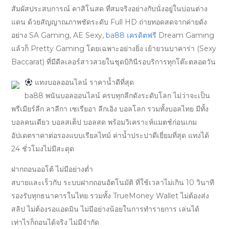
สัมผัสประสบการณ์ คาสิโนสด ที่สมจริงอย่างกับนั่งอยู่ในบ่อนต่าง
แดน ด้วยสัญญาณภาพชัดระดับ Full HD ถ่ายทอดสดจากค่ายดัง
อย่าง SA Gaming, AE Sexy,
ba88 เครดิตฟรี
Dream Gaming
แล้วก็ Pretty Gaming โดยเฉพาะอย่างยิ่ง เย้ายวนบาคาร่า (Sexy
Baccarat) ที่มีดีลเลอร์สาวสวยในชุดบิกินีรอบริการทุกโต๊ะตลอดวัน
แทงบอลออนไลน์ ราคาน้ำดีที่สุด
ba88 พนันบอลออนไลน์ ครบทุกลีกดังระดับโลก ไม่ว่าจะเป็น
พรีเมียร์ลีก ลาลีกา เซเรียอา ลีกเอิง บอลโลก รวมทั้งบอลไทย มีทั้ง
บอลคนเดียว บอลสเต็ป บอลสด พร้อมวิเคราะห์แมตช์ก่อนเกม
อัปเดตราคาต่อรองแบบเรียลไทม์ ค่าน้ำประปาดีเยี่ยมที่สุด แทงได้
24 ชั่วโมงไม่มีสะดุด
ฝากถอนออโต้ ไม่มีอย่างต่ำ
สบายและเร็วกับ ระบบฝากถอนอัตโนมัติ ที่ใช้เวลาไม่เกิน 10 วินาที
รองรับทุกธนาคารในไทย รวมทั้ง TrueMoney Wallet ไม่ต้องส่ง
สลิป ไม่ต้องรอแอดมิน ไม่มีอย่างน้อยในการทำรายการ เล่นได้
เท่าไรก็ถอนได้จริง ไม่มีจำกัด