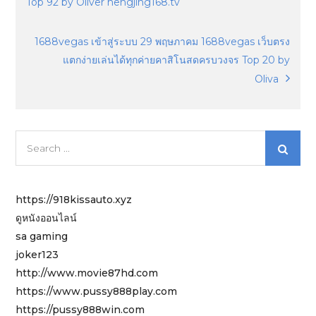
Top 92 by Oliver hengjing168.tv
1688vegas เข้าสู่ระบบ 29 พฤษภาคม 1688vegas เว็บตรง
แตกง่ายเล่นได้ทุกค่ายคาสิโนสดครบวงจร Top 20 by
Oliva
Search
for:
https://918kissauto.xyz
ดูหนังออนไลน์
sa gaming
joker123
http://www.movie87hd.com
https://www.pussy888play.com
https://pussy888win.com