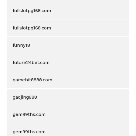
fullslotpg168.com
fullslotpg168.com
funny18
future24bet.com
gamehit8888.com
gaojing888
gem99ths.com
gem99ths.com