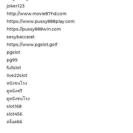
joker123
http://www.movie87hd.com
https://www.pussy888play.com
https://pussy888win.com
sexybaccarat
https://www.pgslot.golf
pgslot
pg99
fullslot
live22slot
หนังชนโรง
ดูหนังฟรี
ดูหนังชนโรง
slot168
slot456
สล็อต66