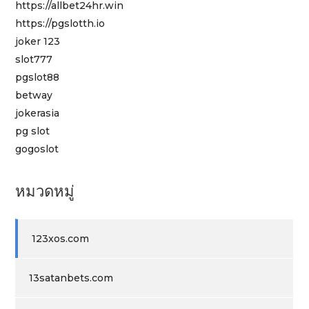
https://allbet24hr.win
https://pgslotth.io
joker 123
slot777
pgslot88
betway
jokerasia
pg slot
gogoslot
หมวดหมู่
123xos.com
13satanbets.com