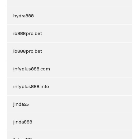
hydra888
ib888pro.bet
ib888pro.bet
infyplus888.com
infyplus888.info
jinda55
jinda888