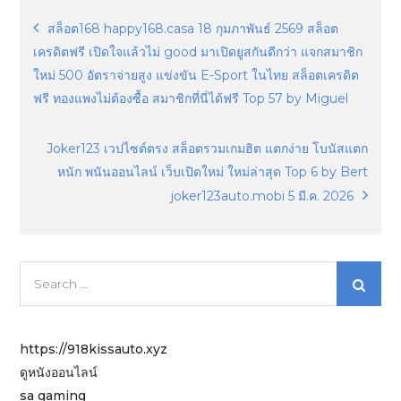
แนะแนว
สล็อต168 happy168.casa 18 กุมภาพันธ์ 2569 สล็อต
เครดิตฟรี เปิดใจแล้วไม่ good มาเปิดยูสกันดีกว่า แจกสมาชิก
เรื่อง
ใหม่ 500 อัตราจ่ายสูง แข่งขัน E-Sport ในไทย สล็อตเครดิต
ฟรี ทองแพงไม่ต้องซื้อ สมาชิกที่นี่ได้ฟรี Top 57 by Miguel
Joker123 เวปไซต์ตรง สล็อตรวมเกมฮิต แตกง่าย โบนัสแตก
หนัก พนันออนไลน์ เว็บเปิดใหม่ ใหม่ล่าสุด Top 6 by Bert
joker123auto.mobi 5 มี.ค. 2026
Search
for:
https://918kissauto.xyz
ดูหนังออนไลน์
sa gaming