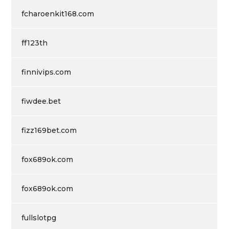
fcharoenkit168.com
ff123th
finnivips.com
fiwdee.bet
fizz169bet.com
fox689ok.com
fox689ok.com
fullslotpg