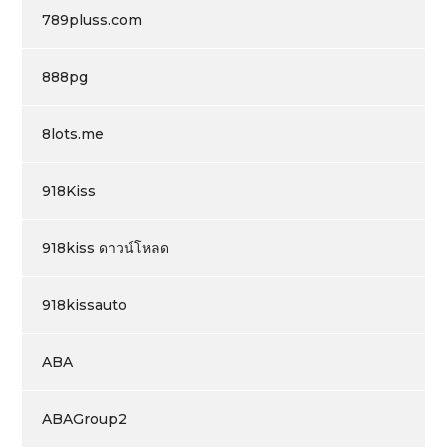
789pluss.com
888pg
8lots.me
918Kiss
918kiss ดาวน์โหลด
918kissauto
ABA
ABAGroup2