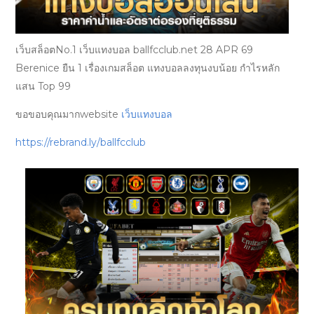
เว็บสล็อตNo.1 เว็บแทงบอล ballfcclub.net 28 APR 69
Berenice ยืน 1 เรื่องเกมสล็อต แทงบอลลงทุนงบน้อย กำไรหลัก
แสน Top 99
ขอขอบคุณมากwebsite
เว็บแทงบอล
https://rebrand.ly/ballfcclub