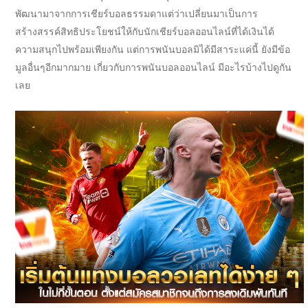
พัฒนามาจากการเชียร์บอลธรรมดาแต่ว่าเปลี่ยนมาเป็นการ
สร้างสรรค์สิทธิประโยชน์ให้กับนักเชียร์บอลออนไลน์ที่ได้เงินได้
ความสนุกไปพร้อมเพียงกัน แต่การพนันบอลมิได้มีสาระแค่นี้ ยังมีข้อ
มูลอื่นๆอีกมากมาย เกี่ยวกับการพนันบอลออนไลน์ มีอะไรบ้างไปดูกัน
เลย