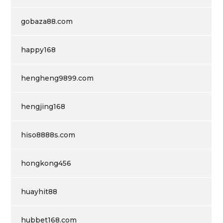
gobaza88.com
happy168
hengheng9899.com
hengjing168
hiso8888s.com
hongkong456
huayhit88
hubbet168.com