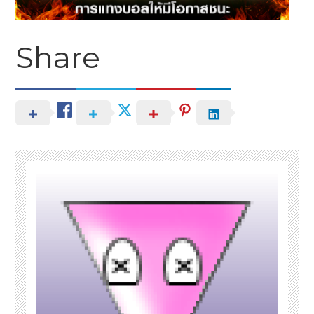
Share