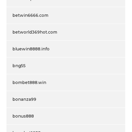
betwin6666.com
betworld369hot.com
bluewin8888.info
bng55
bombet888.win
bonanza99
bonus888