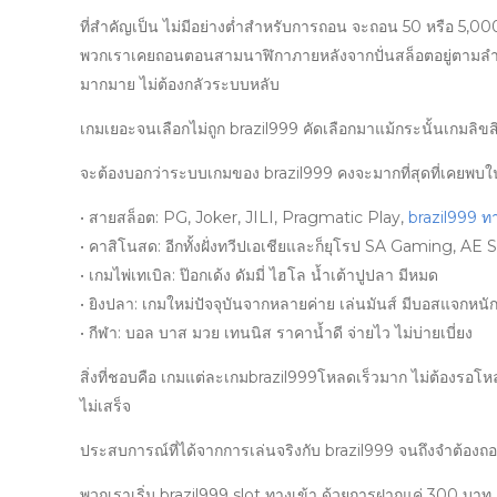
ที่สำคัญเป็น ไม่มีอย่างต่ำสำหรับการถอน จะถอน 50 หรือ 5,000
พวกเราเคยถอนตอนสามนาฬิกาภายหลังจากปั่นสล็อตอยู่ตามลำพังค
มากมาย ไม่ต้องกลัวระบบหลับ
เกมเยอะจนเลือกไม่ถูก brazil999 คัดเลือกมาแม้กระนั้นเกมลิขสิท
จะต้องบอกว่าระบบเกมของ brazil999 คงจะมากที่สุดที่เคยพบ
• สายสล็อต: PG, Joker, JILI, Pragmatic Play,
brazil999 ทา
• คาสิโนสด: อีกทั้งฝั่งทวีปเอเชียและก็ยุโรป SA Gaming, A
• เกมไพ่เทเบิล: ป๊อกเด้ง ดัมมี่ ไฮโล น้ำเต้าปูปลา มีหมด
• ยิงปลา: เกมใหม่ปัจจุบันจากหลายค่าย เล่นมันส์ มีบอสแจกหนั
• กีฬา: บอล บาส มวย เทนนิส ราคาน้ำดี จ่ายไว ไม่บ่ายเบี่ยง
สิ่งที่ชอบคือ เกมแต่ละเกมbrazil999โหลดเร็วมาก ไม่ต้องรอโห
ไม่เสร็จ
ประสบการณ์ที่ได้จากการเล่นจริงกับ brazil999 จนถึงจำต้องถอนท
พวกเราเริ่ม brazil999 slot ทางเข้า ด้วยการฝากแค่ 300 บาท