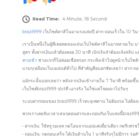
Read Time:
4 Minute, 18 Second
brazil999
เว็บไซต์คาสิโนมาแรงแห่งปี ฝาก-ถอนเร็วใน 10 วินา
เราเป็นหนึ่งในผู้ที่เคยทดลองเล่นเว็บไซต์คาสิโนมาหลายเว็บ 
สูตร ทั้งฝากเงินแล้วต้องคอย 30 นาที เบิกเงินจำต้องแจ้งสลิ
ทางเข้า
ช่วงแรกก็ไม่ค่อยเชื่อหรอก กระทั่งเข้าไปดูหน้าเว็บไ
แวบๆเหมือนเว็บเอเย่นต์ทั่วไป ที่สำคัญคือบอกชัดเลยว่า ฝาก-
แม้กระนั้นบอกเลยว่า หลังจากเงินเข้าภายใน 7 วินาที พร้อมขึ้นย
เว็บไซต์brazil999 slotที่ เอาจริง ไม่ใช่แค่โฆษณาไปวันๆ
ระบบฝากถอนของ brazil999 เร็วทะลุเพดาน ไม่ต้องรอ ไม่ต้อง
พวกเราเคยจับเวลาเล่นๆตอนฝากและถอนกับเว็บแห่งนี้brazil99
• ฝากเงิน: ใช้ทรูวอเลท กดโอนจากแอปแค่เดี๋ยวเดียว กดรีเฟรชใ
• ถอนเงิน: กดถอนเสร็จ ได้เงินด้านใน 1 นาทีจริงๆไม่มีการ ร