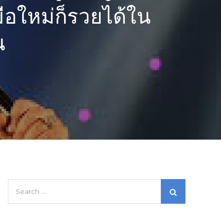
มือใหม่ก็รวยได้ใน
น
Search
for: