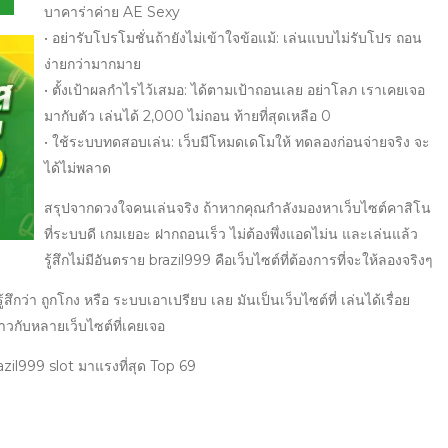
บาคาร่าค่าย AE Sexy
• อย่ารับโปรโมชั่นถ้ายังไม่เข้าใจข้อแม้: เล่นแบบไม่รับโปร ถอน
ง่ายกว่ามากมาย
• ตั้งเป้าผลกำไรไว้เสมอ: ได้ตามเป้าถอนเลย อย่าโลภ เราเคยเจอ
มากับตัว เล่นได้ 2,000 ไม่ถอน ท้ายที่สุดเหลือ 0
• ใช้ระบบทดสอบเล่น: เว็บมีโหมดเดโมให้ ทดลองก่อนจ่ายจริง จะ
ได้ไม่พลาด
สรุปจากดวงใจคนเล่นจริง ถ้าหากคุณกำลังมองหาเว็บไซต์คาสิโน
ที่ระบบดี เกมเยอะ ฝากถอนเร็ว ไม่ต้องพึ่งแอดไม่น และเล่นแล้ว
รู้สึกไม่มีอันตราย brazil999 คือเว็บไซต์ที่ต้องการที่จะให้ลองจริงๆ
รู้สึกว่า ถูกโกง หรือ ระบบเอาเปรียบ เลย มันเป็นเว็บไซต์ที่ เล่นได้เรื่อย
าวกับหลายเว็บไซต์ที่เคยเจอ
zil999 slot มาแรงที่สุด Top 69