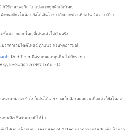
 ก็ใช้เวลาพอกัน ไม่แบ่งแยกลูกค้าเล็กใหญ่
นเดียวในห้อง ยังได้เงินไวราวกับฝากช่วงเที่ยงวัน จัดว่า เสถียร
ธิ์แท้จากค่ายใหญ่ที่เล่นแล้วได้เงินจริง
ในบรรดาเว็บไซต์ไทย มีทุกแนว ครบทุกอารมณ์
งเข้า
Red Tiger มีครบหมด หมุนลื่น ไม่มีกระตุก
E Sexy, Evolution ภาพชัดระดับ HD
ก
ลดนาน พอกดเข้าไปก็เล่นได้เลย บางเว็บคือรอคอยจนเบื่อแล้วก็ยังโหลด
ุกเมื่อเชื่อวันแบบมิได้โว
 เข้าไปเล่นสล็อตเกม Treasures of Aztec ปรากฏว่าฟรีสปินเข้าเร็วมาก