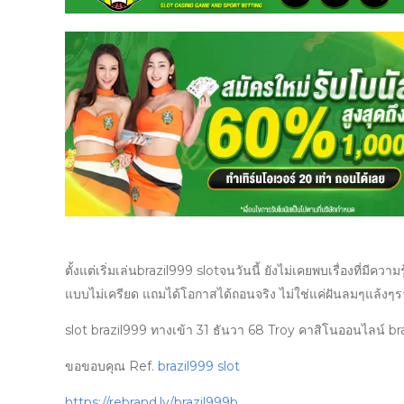
ตั้งแต่เริ่มเล่นbrazil999 slotจนวันนี้ ยังไม่เคยพบเรื่องที่มีความ
แบบไม่เครียด แถมได้โอกาสได้ถอนจริง ไม่ใช่แค่ฝันลมๆแล้งๆร
slot brazil999 ทางเข้า 31 ธันวา 68 Troy คาสิโนออนไลน์ bra
ขอขอบคุณ Ref.
brazil999 slot
https://rebrand.ly/brazil999b