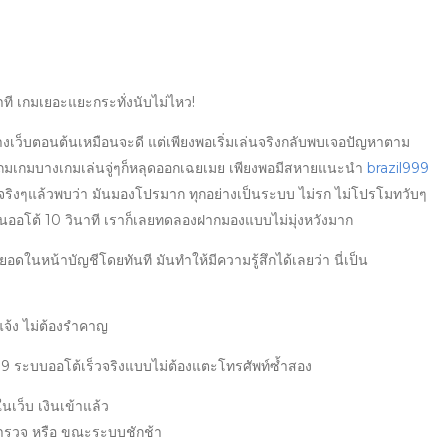
ที เกมเยอะแยะกระทั่งนับไม่ไหว!
บางเว็บตอนต้นเหมือนจะดี แต่เพียงพอเริ่มเล่นจริงกลับพบเจอปัญหาตาม
ป แถมเกมบางเกมเล่นจู่ๆก็หลุดออกเฉยเมย เพียงพอมีสหายแนะนำ
brazil999
ซต์จริงๆแล้วพบว่า มันมองโปรมาก ทุกอย่างเป็นระบบ ไม่รก ไม่โปรโมทวับๆ
ถอนออโต้ 10 วินาที เราก็เลยทดลองฝากมองแบบไม่มุ่งหวังมาก
อดในหน้าบัญชีโดยทันที มันทำให้มีความรู้สึกได้เลยว่า นี่เป็น
แจ้ง ไม่ต้องรำคาญ
9 ระบบออโต้เร็วจริงแบบไม่ต้องแตะโทรศัพท์ซ้ำสอง
นเว็บ เงินเข้าแล้ว
อสำรวจ หรือ ขณะระบบชักช้า