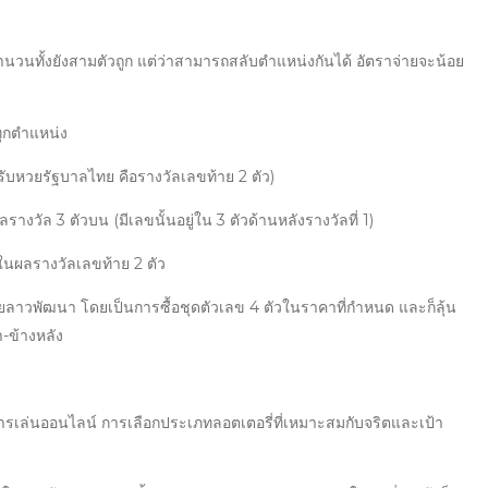
จำนวนทั้งยังสามตัวถูก แต่ว่าสามารถสลับตำแหน่งกันได้ อัตราจ่ายจะน้อย
ทุกตำแหน่ง
รับหวยรัฐบาลไทย คือรางวัลเลขท้าย 2 ตัว)
างวัล 3 ตัวบน (มีเลขนั้นอยู่ใน 3 ตัวด้านหลังรางวัลที่ 1)
ู่ในผลรางวัลเลขท้าย 2 ตัว
วยลาวพัฒนา โดยเป็นการซื้อชุดตัวเลข 4 ตัวในราคาที่กำหนด และก็ลุ้น
า-ข้างหลัง
รเล่นออนไลน์ การเลือกประเภทลอตเตอรี่ที่เหมาะสมกับจริตและเป้า