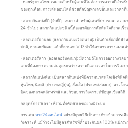
• หวยรัฐบาลไทย: เหมาะสำหรับผู้เล่นที่ไม่ต้องการความถี่สำหรั
ของทุกเดือน การเล่นออนไลน์ช่วยตัดปัญหาเลขอั้นและราคาที่
• สลากกินแบ่งยี่กี (จับยี่กี): เหมาะสำหรับผู้เล่นที่ปรารถน
24 ชั่วโมง สลากกินแบ่งชนิดนี้ต้องอาศัยการตัดสินใจที่รวดเร็
• ลอตเตอรี่ฮานอย (สลากกินแบ่งเวียดนาม): เป็นตัวเลือกที่ดีสำหร
ปกติ, ฮานอยพิเศษ, แล้วก็ฮานอย VIP ทำให้สามารถวางแผนเล่
• ลอตเตอรี่ลาว (ลอตเตอรี่พัฒนา): มีความถี่ในการออกรางวัลมากย
เล่นที่ต้องการความสมดุลระหว่างความถี่และเวลาในการวิเครา
• สลากกินแบ่งหุ้น: เป็นสลากกินแบ่งที่มีความน่าสนใจเชิงพินิจ
หุ้นไทย, นิเคอิ (ประเทศญี่ปุ่น), ฮั่งเส็ง (ประเทศฮ่องกง), ดาว
ปิดของตลาดหลักทรัพย์ และก็ชอบการวิเคราะห์ข้อมูลเชิงสถิติ
กลยุทธ์การวิเคราะห์รวมทั้งคัดตัวเลขอย่างมีระบบ
การเล่น
หวย24ออนไลน์
อย่างมียุทธวิธีเป็นการก้าวข้ามการเลื
วิเคราะห์ แม้ว่าจะไม่มีสูตรสำเร็จที่ค้ำประกันผล 100% แม้ก