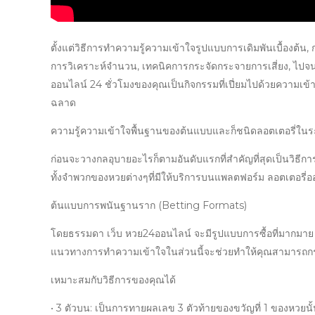
ตั้งแต่วิธีการทำความรู้ความเข้าใจรูปแบบการเดิมพันเบื้องต้
การวิเคราะห์จำนวน, เทคนิคการกระจัดกระจายการเสี่ยง, ไปจนถึ
ออนไลน์ 24 ชั่วโมงของคุณเป็นกิจกรรมที่เปี่ยมไปด้วยความเข้าใจ
ฉลาด
ความรู้ความเข้าใจพื้นฐานของต้นแบบและก็ชนิดลอตเตอรี่ใน
ก่อนจะวางกลอุบายอะไรก็ตามอันดับแรกที่สำคัญที่สุดเป็นวิธีก
ทั้งจำพวกของหวยต่างๆที่มีให้บริการบนแพลตฟอร์ม ลอตเตอรี่
ต้นแบบการพนันฐานราก (Betting Formats)
โดยธรรมดา เว็บ หวย24ออนไลน์ จะมีรูปแบบการซื้อที่มากมาย ซ
แนวทางการทำความเข้าใจในส่วนนี้จะช่วยทำให้คุณสามารถกระจ
เหมาะสมกับวิธีการของคุณได้
• 3 ตัวบน: เป็นการทายผลเลข 3 ตัวท้ายของขวัญที่ 1 ของหวยนั้นๆใ