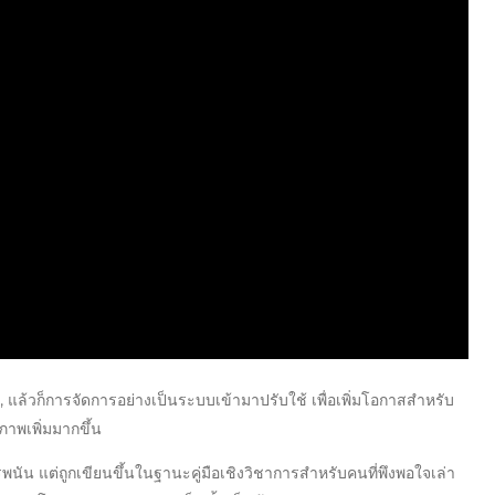
, แล้วก็การจัดการอย่างเป็นระบบเข้ามาปรับใช้ เพื่อเพิ่มโอกาสสำหรับ
าพเพิ่มมากขึ้น
รพนัน แต่ถูกเขียนขึ้นในฐานะคู่มือเชิงวิชาการสำหรับคนที่พึงพอใจเล่า