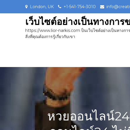
Skip
London, UK
+1-541-754-3010
info@creat
to
content
เว็บไซต์อย่างเป็นทางการข
https://www.lior-narkis.com ป็นเว็บไซต์อย่างเป็นทางการข
สิ่งที่คุณต้องการรู้เกี่ยวกับเขา
หวยออนไลน์24