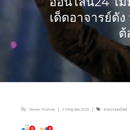
ออนไลน์24 ไม่ม
เด็ดอาจารย์ดั
ต
By
Steven Thomas
9 กรกฎาคม 2025
หวย24ออนไลน์
0
0