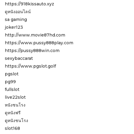
https://918kissauto.xyz
ดูหนังออนไลน์
sa gaming
joker123
http://www.movie87hd.com
https://www.pussy888play.com
https://pussy888win.com
sexybaccarat
https://www.pgslot.golf
pgslot
pg99
fullslot
live22slot
หนังชนโรง
ดูหนังฟรี
ดูหนังชนโรง
slot168