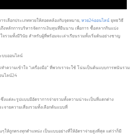
น, การเลือกประเภทหวยให้สอดคล้องกับจุดหมาย,
หวย24ออนไลน์
ยุทธวิธี
งหลักการบริหารจัดการเงินทุนที่ยืนนาน เพื่อการ ซื้อสลากกินแบ่ง
รวมทั้งมีวินัย สำหรับผู้ที่พร้อมจะเล่าเรียนรวมทั้งเริ่มต้นอย่างชาญ
ระบบออนไลน์
ารทำความเข้าใจ “เครื่องมือ” ที่พวกเราจะใช้ โน่นเป็นต้นแบบการพนันรวม
ออนไลน์24
ึ่งแต่ละรูปแบบมีอัตราการจ่ายรวมทั้งความน่าจะเป็นที่แตกต่าง
ายความเสี่ยงรวมทั้งเลือกต้นแบบที่
ห้ถูกตรงทุกตำแหน่ง เป็นแบบอย่างที่ให้อัตราจ่ายสูงที่สุด แต่ว่าก็มี