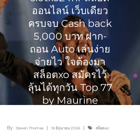
ออนไลน์ เว็บเดียว
ครบจบ Cash back
5,000 บาท ฝาก-
ถอน Auto เล่นง่าย
จ่ายไว ใจต้องมา
สล็อตxo สมัครไว้
ลุ้นได้ทุกวัน Top 77
by Maurine
Slotxo24hrf.com
By
Steven Thomas
16 มิถุนายน 2026
สล็อตxo