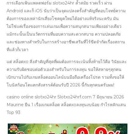
การเลือกเฟ้นแพลตฟอร์ม slotxo24hr ล้ำสมัย รวดเร็ว ผ่าน
Android และก็ iOS นับว่าเป็นจุดแปลงครั้งสำคัญที่ตอบโจทย์ความ
ต้องการของเหล่านักเสี่ยงโชคยุคใหม่ได้อย่างแท้จริงนะครับ มัน
ไม่ใช่แค่เรื่องของการเล่นเกมเพื่อความสนุกสนานเพียงอย่างเดียว
แม้กระนั้นเป็นนวัตกรรมที่มอบความสะดวกสบาย ความปลอดภัย
และช่องทางสำหรับในการสร้างอาชีพเสริมที่ไร้ขีดจำกัดเรื่องสถาน
ที่แล้วก็เวลา
แต่ สล็อตxo สิ่งสำคัญที่สุดที่ผมต้องการจะเน้นทิ้งท้ายไว้คือ วินัยและ
ความรับผิดชอบต่อตัวเองสำหรับในการลงทุน ขอให้สหายๆทุกคน
เบิกบานไปกับเกมสล็อตออนไลน์บนมือถือเครื่องโปรด รวมทั้งขอให้
โบนัสก้อนโตแตกสังสรรค์ต้อนรับปี 2026 นี้กันทุกคนครับผม!
casino online slotxo24hr Slotxo24hrf.com 7 มิถุนายน 2026
Maurine ยืน 1 เรื่องเกมสล็อต สล็อตxoลงทุนงบน้อย กำไรหลักแสน
Top 93