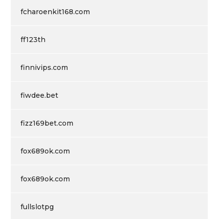
fcharoenkit168.com
ff123th
finnivips.com
fiwdee.bet
fizz169bet.com
fox689ok.com
fox689ok.com
fullslotpg