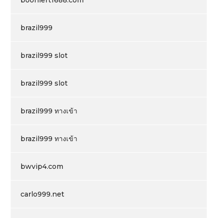
boonlert1688.com
brazil999
brazil999 slot
brazil999 slot
brazil999 ทางเข้า
brazil999 ทางเข้า
bwvip4.com
carlo999.net