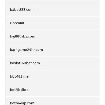
babet555.com
Baccarat
baj88thbz.com
bar4game24hr.com
baslot168bet.com
bbp168.me
betflixtikto
betm4vip.com