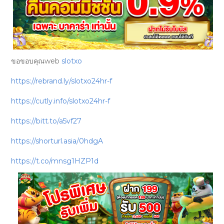
ขอขอบคุณweb
slotxo
https://rebrand.ly/slotxo24hr-f
https://cutly.info/slotxo24hr-f
https://bitt.to/a5vf27
https://shorturl.asia/0hdgA
https://t.co/mnsg1HZP1d