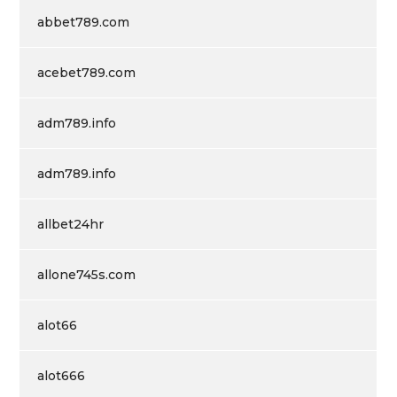
abbet789.com
acebet789.com
adm789.info
adm789.info
allbet24hr
allone745s.com
alot66
alot666