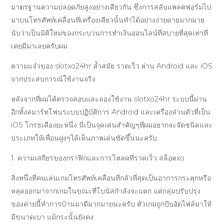
มาตรฐานความปลอดภัยสูงอย่างเดียวกัน ซึ่งการสลับแพลตฟอร์มไป
มาบนโทรศัพท์เคลื่อนที่เครื่องเดียวนั้นทำได้อย่างง่ายดายมากมาย
นับว่าเป็นมิติใหม่ของกระบวนการทำเงินออนไลน์ที่สบายที่สุดเท่าที่
เคยมีมาเลยครับผม
ความแจ๋วของ slotxo24hr ล้ำสมัย รวดเร็ว ผ่าน Android และ iOS
จากประสบการณ์ใช้งานจริง
หลังจากที่ผมได้ตรวจสอบและลองใช้งาน slotxo24hr ระบบนี้ผ่าน
อีกทั้งสมาร์ทโฟนระบบปฏิบัติการ Android และเครื่องส่วนตัวที่เป็น
iOS โกรธเคืองยะหนึ่ง นี่เป็นจุดเด่นสำคัญๆที่ผมอยากจะจัดชนิดและ
ประเภทให้เพื่อนฝูงๆได้เห็นภาพเด่นชัดขึ้นนะครับ
1. ความเสถียรของกราฟิกและการโหลดที่รวดเร็ว สล็อตxo
สิ่งหนึ่งที่คนเล่นเกมโทรศัพท์เคลื่อนที่กลัวที่สุดเป็นอาการกระตุกหรือ
หลุดออกมาจากเกมในขณะที่โบนัสกำลังจะแตก แต่กลุ่มปรับปรุง
ของค่ายนี้ทำการบ้านมาดีมากมายนะครับ ตัวเกมถูกบีบอัดไฟล์มาให้
มีขนาดเบา แม้กระนั้นยังคง