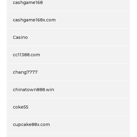
cashgame168
cashgame168x.com
Casino
cc11388.com
chang7777
chinatown888.win
coke55
cupcake88x.com