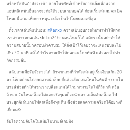
หรือฟรีสปินกำลังจะเข้า สายโทรศัพท์เข้าหรือการแจ้งเตือนจาก
แอปพลิเคชันอื่นอาจจะก่อให้ระบบเกมหยุดได้ ก่อนเริ่มเล่นผมจะเปิด
โหมดนี้เสมอเพื่อการหมุนวงล้อเป็นไปโดยตลอดที่สุด
• ตั้งเวลาเล่นที่แน่นอน:
สล็อตxo
ความเป็นอุปกรณ์พกพาทำให้พวก
เราสามารถกดเล่น slotxo24hr ตอนไหนก็ได้ แม้กระนั้นอย่าทำให้
ความสบายนี้มาครอบงำครับผม ให้ตั้งเป้าไว้เลยว่าจะเล่นรอบละไม่
เกิน 30 นาที แม้ได้กำไรตามเป้าให้กดถอนโดยทันที แล้วออกไปทำ
กิจกรรมอื่น
• สลับเกมเมื่อจับจังหวะได้: ถ้าหากเกมที่กำลังเล่นอยู่เริ่มเงียบเกิน 20
ตา ให้กดย้อนไปออกมาหน้าล็อบบี้แล้วเลือกเกมใหม่ในทันที ระบบโม
บายล์ช่วยทำให้พวกเราเปลี่ยนเกมได้ไวมากมายในไม่กี่วินาที หรือ
ถ้าหากวันไหนสล็อตไม่แจกจริงๆผมก็จะนำเอา เคล็ดลับสล็อต ไป
ประยุกต์เล่นเกมไพ่สดเพื่อดึงทุนคืน ซึ่งช่วยลดความเครียดได้อย่างดี
เยี่ยมครับ
จับใจความจับใจในสมัยโมบายล์เกมมิ่ง